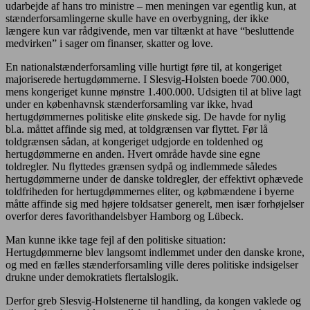
udarbejde af hans tro ministre – men meningen var egentlig kun, at
stænderforsamlingerne skulle have en overbygning, der ikke
længere kun var rådgivende, men var tiltænkt at have “besluttende
medvirken” i sager om finanser, skatter og love.
En nationalstænderforsamling ville hurtigt føre til, at kongeriget
majoriserede hertugdømmerne. I Slesvig-Holsten boede 700.000,
mens kongeriget kunne mønstre 1.400.000. Udsigten til at blive lagt
under en københavnsk stænderforsamling var ikke, hvad
hertugdømmernes politiske elite ønskede sig. De havde for nylig
bl.a. måttet affinde sig med, at toldgrænsen var flyttet. Før lå
toldgrænsen sådan, at kongeriget udgjorde en toldenhed og
hertugdømmerne en anden. Hvert område havde sine egne
toldregler. Nu flyttedes grænsen sydpå og indlemmede således
hertugdømmerne under de danske toldregler, der effektivt ophævede
toldfriheden for hertugdømmernes eliter, og købmændene i byerne
måtte affinde sig med højere toldsatser generelt, men især forhøjelser
overfor deres favorithandelsbyer Hamborg og Lübeck.
Man kunne ikke tage fejl af den politiske situation:
Hertugdømmerne blev langsomt indlemmet under den danske krone,
og med en fælles stænderforsamling ville deres politiske indsigelser
drukne under demokratiets flertalslogik.
Derfor greb Slesvig-Holstenerne til handling, da kongen vaklede og