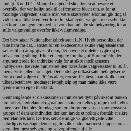
muligt. Kun D.G. Monrad magtede i situationen at bevare et
overblik, der var køligt nok til at fremsætte ideen om, at for at
modtage valgretten, skulle man være skatteyder. Monrad gik dog så
vidt som at tillade enhver form for skatteyder valgret, men selv ikke
det kom han igennem med, selvom han udtalte sin bekymring for at
stille valgmyndige overfor ikke-valgmyndige.
Det blev sågar Nationalbankdirektøren L.N. Hvidt personligt, der
talte ham fra det. I stedet for en skattecensus skulle valgretsalderen
sættes til 25 år og gives til dem, der havde et uplettet rygte og en
selvstændig stilling. Efter et længere foredrag af Bardenfleth, der
argumenterede for indirekte valg for at sikre intelligensens
indflydelse, hævede ministeriet den foreslåede valgretsalder til 30 år,
men afviste ellers forslaget. Det endelige udkast satte betingelserne
for at opnå valgret til 30 års alder, ren straffeattest, man skulle have
tilbagebetalt evt. modtaget fattighjælp og man måtte ikke være
tyende uden egen husstand.
Gennemgående er diskussionen i ministeriet dybt påvirket af tanken
om folket, fædrelandet og nationen som en fælles gruppe med fælles
interesser. Det blev fremlagt som om borgerne var en sammensvejst
gruppe af danske individer, der kun havde et politisk formål: at sikre
fædrelandets tarv. De frie, selvstændige valgberettigede ville
naturligvis varetage denne, og de ville endda nærmest kappes om at
være den mest selvgode og selvopofrende af alle.