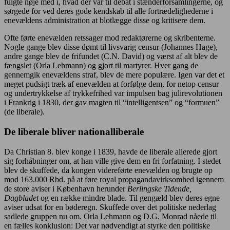
fulgte nøje med i, hvad der var til debat i stænderforsamlingerne, og
sørgede for ved deres gode kendskab til alle fortrædelighederne i
enevældens administration at blotlægge disse og kritisere dem.
Ofte førte enevælden retssager mod redaktørerne og skribenterne.
Nogle gange blev disse dømt til livsvarig censur (Johannes Hage),
andre gange blev de frifundet (C.N. David) og værst af alt blev de
fængslet (Orla Lehmann) og gjort til martyrer. Hver gang de
gennemgik enevældens straf, blev de mere populære. Igen var det et
meget pudsigt træk af enevælden at forfølge dem, for netop censur
og undertrykkelse af trykkefrihed var impulsen bag julirevolutionen
i Frankrig i 1830, der gav magten til “intelligentsen” og “formuen”
(de liberale).
De liberale bliver nationalliberale
Da Christian 8. blev konge i 1839, havde de liberale allerede gjort
sig forhåbninger om, at han ville give dem en fri forfatning. I stedet
blev de skuffede, da kongen videreførte enevælden og brugte op
mod 163.000 Rbd. på at føre royal propagandavirksomhed igennem
de store aviser i København herunder
Berlingske Tidende,
Dagbladet
og en række mindre blade. Til gengæld blev deres egne
aviser udsat for en bøderegn. Skuffede over det politiske nederlag
sadlede gruppen nu om. Orla Lehmann og D.G. Monrad nåede til
en fælles konklusion: Det var nødvendigt at styrke den politiske