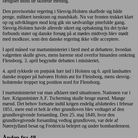
fængslet indtil de skiftede mening.
Den provisoriske regering i Slesvig-Holsten skaffede sig både
penge, militært isenkram og mandskab. Nu var fronten trukket klart
op og udviklingen mod krig gik sin sædvanlige pinefulde gang.
Slesvig-Holsten havde allerede sikret sig opbakning fra det tyske
forbunds stater og danske forsøg på at mødes midtvejs blev mødt
med modkrav, som den danske regering ikke ville acceptere.
I april måned var martsministeriet i færd med at debattere, hvordan
valgretten skulle gives, mens hærene stod overfor hinanden omkring
Flensborg. 3. april begyndte debatten i ministeriet,
4. april rykkede en prøjsisk hær ind i Holsten og 6. april landsattes
danske tropper på halvøen Holnis øst for Flensborg, mens slesvig-
holstenske tropper tog position nord for Flensborg.
I martsministeriet var man afklaret med situationen. Nationen var i
fare. Krigsminister A.F. Tscherning skulle bruge mænd. Mange
mænd. Det behov fortsatte indtil krigen endelig afsluttedes i februar
1851, mere end et helt år efter grundloven blev vedtaget af den
grundlovgivende forsamling. Den 25. maj 1849, hvor den
grundlovgivende forsamling vedtog grundloven, var dele af
Nørrejylland besat og Fredericia belejret og under bombardement.
Ånden fra 48