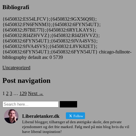
Bibliografi
{6450832:ES54LFCV};{6450832:9GX56Q9I};
{6450832:FN6FNNM3};{6450832:6FYN54UT};
{6450832:J97BE77I};{6450832:6RYLKAYS};
{6450832:RI4ZHVVZ};{6450832:RI4ZHVVZ};
{6450832:6FYN54UT};{6450832:9JVA4SVS};
{6450832:9JVA4SVS};{6450832:L8VK82ET};
{6450832:6FYN54UT};{6450832:6FYN54UT}
chicago-fullnote-
bibliography
default
asc
0
5739
Uncategorized
Post navigation
1
2
3
…
129
Next →
Liberaletanker.dk
Follow
Liberal blogger, tilhænger af den østrigske skole, den private
ejendomsret og det frie marked. Følg med på min blog hvis du vil
have liberal inspiration!