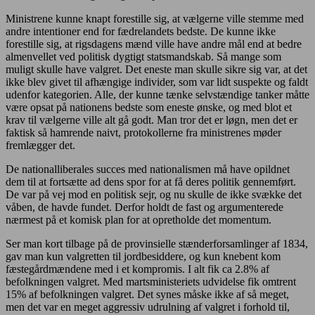
Ministrene kunne knapt forestille sig, at vælgerne ville stemme med
andre intentioner end for fædrelandets bedste. De kunne ikke
forestille sig, at rigsdagens mænd ville have andre mål end at bedre
almenvellet ved politisk dygtigt statsmandskab. Så mange som
muligt skulle have valgret. Det eneste man skulle sikre sig var, at det
ikke blev givet til afhængige individer, som var lidt suspekte og faldt
udenfor kategorien. Alle, der kunne tænke selvstændige tanker måtte
være opsat på nationens bedste som eneste ønske, og med blot et
krav til vælgerne ville alt gå godt. Man tror det er løgn, men det er
faktisk så hamrende naivt, protokollerne fra ministrenes møder
fremlægger det.
De nationalliberales succes med nationalismen må have opildnet
dem til at fortsætte ad dens spor for at få deres politik gennemført.
De var på vej mod en politisk sejr, og nu skulle de ikke svække det
våben, de havde fundet. Derfor holdt de fast og argumenterede
nærmest på et komisk plan for at opretholde det momentum.
Ser man kort tilbage på de provinsielle stænderforsamlinger af 1834,
gav man kun valgretten til jordbesiddere, og kun knebent kom
fæstegårdmændene med i et kompromis. I alt fik ca 2.8% af
befolkningen valgret. Med martsministeriets udvidelse fik omtrent
15% af befolkningen valgret. Det synes måske ikke af så meget,
men det var en meget aggressiv udrulning af valgret i forhold til,