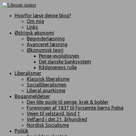
Hvorfor læse denne blog?
Om mig
Links
Østrigsk økonomi
Begynderlæsning
Avanceret læsning
Økonomisk teori
Penge-evolutionen
Det danske banksystem
Rådgiverens rolle
Liberalismer
Klassisk liberalisme
Socialliberalismen
Liberal anarkisme
Boganmeldelser
Den lille guide til penge, krak & bobler
Foreningen af 1837 til forsømte børns frelse
Vejen til velstand, bind 1
Velfærd i det 21. århundred
Nordisk Socialisme
Politik