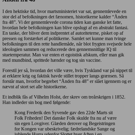
I den hektiske tid, hvor martsministeriet var sat, gennemlevede en
stor del af befolkningen det fænomen, historikerne kalder “Ånden
fra 48”. Vi der gennemlevede corona tiden kan ganske let fatte,
hvordan hele befolkningen kan blive opslugt af en abstrakt fantasi.
En tanke, der bliver dem indprentet af autoriteterne, pisket op af
pressen og forstærket af politikerne. Samlet set kunne man tvinge
befolkningen til den rette handlemåde, når blot frygten svejsede hele
ideologien sammen og reducerede den gennemsnitlige IQ til
stuetemperatur. Man var enten et egoistisk afskum, eller man gik
med mundbind, sprittede hænder og tog sin vaccine.
Forestil jer så, hvordan det ville være, hvis Tyskland var på nippet til
at erklære krig og faktisk havde stillet tropper langs grænsen. Så
forstår man, hvorfor begrebet “Ånden fra 48” er slået igennem og er
nævnt af stort set alle historikerne.
Et indblik fås af Vilhelm Holst, der skrev om treårskrigen i 1852.
Han indleder sin bog med følgende:
Kong Frederik den Syvende gav den 22de Marts sit
Folk Friheden! Det danske Folk skulde fra nu af være
sin egen Lovgiver. Glæden derover og Begeistringen
for Kongen var ubeskrivelig; fædrelandske Sange og
jublende Hurra udenfor Slottet hver Aften i en