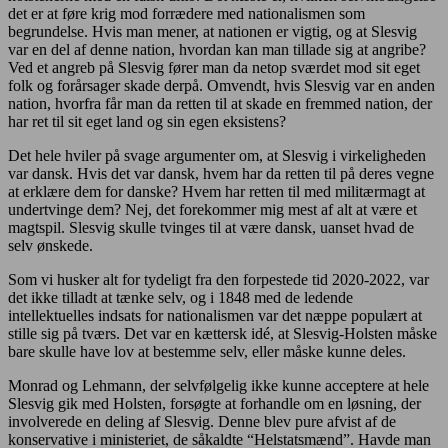
det er at føre krig mod forrædere med nationalismen som
begrundelse. Hvis man mener, at nationen er vigtig, og at Slesvig
var en del af denne nation, hvordan kan man tillade sig at angribe?
Ved et angreb på Slesvig fører man da netop sværdet mod sit eget
folk og forårsager skade derpå. Omvendt, hvis Slesvig var en anden
nation, hvorfra får man da retten til at skade en fremmed nation, der
har ret til sit eget land og sin egen eksistens?
Det hele hviler på svage argumenter om, at Slesvig i virkeligheden
var dansk. Hvis det var dansk, hvem har da retten til på deres vegne
at erklære dem for danske? Hvem har retten til med militærmagt at
undertvinge dem? Nej, det forekommer mig mest af alt at være et
magtspil. Slesvig skulle tvinges til at være dansk, uanset hvad de
selv ønskede.
Som vi husker alt for tydeligt fra den forpestede tid 2020-2022, var
det ikke tilladt at tænke selv, og i 1848 med de ledende
intellektuelles indsats for nationalismen var det næppe populært at
stille sig på tværs. Det var en kættersk idé, at Slesvig-Holsten måske
bare skulle have lov at bestemme selv, eller måske kunne deles.
Monrad og Lehmann, der selvfølgelig ikke kunne acceptere at hele
Slesvig gik med Holsten, forsøgte at forhandle om en løsning, der
involverede en deling af Slesvig. Denne blev pure afvist af de
konservative i ministeriet, de såkaldte “Helstatsmænd”. Havde man