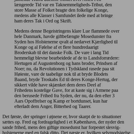
længerede Tid var en Taknemmeligheds-Tribut, den
store Masse af Folket bragte den folkelige Konge,
medens alle Klasser i Samfundet ilede med at bringe
ham deres Tak i Ord og Skrift.
Medens denne Begeistringens klare Lue flammede over
hele Danmark, havde giftbefængte Mosedunster fra
Syden hos Holstenerne qvalt al nedarvet Kjærlighed til
Konge og al Følelse af et flere hundredaarigt
Broderskab til det danske Folk. De vare i lang Tid
hemmeligt blevne bearbeidede af de to Landsforrædere:
Hertugen af Augustenborg og hans broder, Prindsen af
Noer; nu, da Revolutionen i Tydskland rasede paa sit
Høieste, vare de taabelige nok til at bryde Blodets
Baand, bryde Troskabs Ed til deres Konge-Hertug, der
sikkert vilde have skjænket dem deres Deel af
Frihedens kostelige Gave, for at kaste sig i Armene paa
den berusede Frihed fra Syden, der nu, da den efter 3
Aars Opoffrelser og Kamp er bortdunset, kun har
efterladt dem Anger, Bitterhed og Taarer.
Det første, der springer i øjnene er, hvor skarpt de to situationer
sættes op. Fred og fordragelighed i et København, der nyder den
sande frihed, mens den giftige mosedunst har forpestet slesvig-
holstenerne med en falsk ditto. Det næste er, hvilken selvmodsigelse