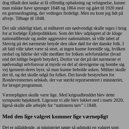
dog tilladt den tanke at få offentlig opbakning og velsignelse, kunne
man måske have sprunget 1848 og 1864 over og gået til 1920 med
en grænsedragning, der vedtoges fredeligt. Men nu kom jeg lidt på
afveje. Tilbage til 1848.
Det står ulideligt klart, at militæret om nødvendigt skulle tages i brug
for at forfølge Ejderpolitikken. Som det blev udplapret af de kloge
nationalliberale og andre aggressive nationalister, så ville tabet af
Slesvig på det nærmeste betyde den sikre død for det danske folk. I
alt fald ville tabet være så stort, at ingen kunne forestille sig, hvilken
rædsel og lidelse det ville medføre for folkets selvforståelse (hvad
end det luftige begreb betyder). Derfor var det på det nærmeste et
nødvendigt selvforsvar at myrde en del af slesvigerne og bombe sig
vej igennem deres byer, så man kunne beholde asken. Militær skulle
der til, og det skulle udgå fra folket. Det havde bestyrelsen for
Bondevennernes selskab, der var stærkt repræsenteret i ministeriet,
for længst programsat.
Værnepligten skulle være lige. Med krigsudbruddet blev dette
synspunkt højaktuelt. Ligesom vi alle blev lukket ned i marts 2020,
ligeså skulle alle arbejde for “nationens tarv” i 1848.
Med den lige valgret kommer lige værnepligt
Det er påfaldende, at ministeriet søgte så udstrakt en valgret som