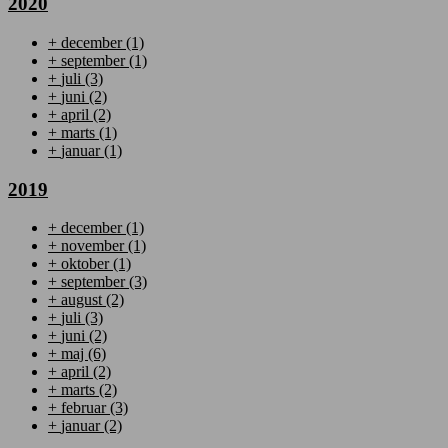
2020
+
december
(1)
+
september
(1)
+
juli
(3)
+
juni
(2)
+
april
(2)
+
marts
(1)
+
januar
(1)
2019
+
december
(1)
+
november
(1)
+
oktober
(1)
+
september
(3)
+
august
(2)
+
juli
(3)
+
juni
(2)
+
maj
(6)
+
april
(2)
+
marts
(2)
+
februar
(3)
+
januar
(2)