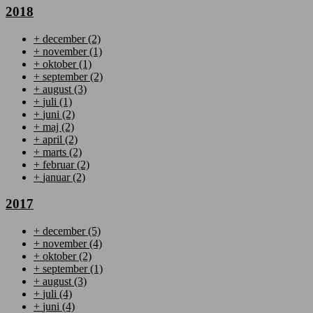
2018
+
december
(2)
+
november
(1)
+
oktober
(1)
+
september
(2)
+
august
(3)
+
juli
(1)
+
juni
(2)
+
maj
(2)
+
april
(2)
+
marts
(2)
+
februar
(2)
+
januar
(2)
2017
+
december
(5)
+
november
(4)
+
oktober
(2)
+
september
(1)
+
august
(3)
+
juli
(4)
+
juni
(4)