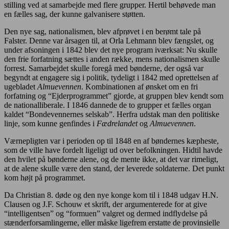
stilling ved at samarbejde med flere grupper. Hertil behøvede man
en fælles sag, der kunne galvanisere støtten.
Den nye sag, nationalismen, blev afprøvet i en berømt tale på
Falster. Denne var årsagen til, at Orla Lehmann blev fængslet, og
under afsoningen i 1842 blev det nye program iværksat: Nu skulle
den frie forfatning sættes i anden række, mens nationalismen skulle
forrest. Samarbejdet skulle foregå med bønderne, der også var
begyndt at engagere sig i politik, tydeligt i 1842 med oprettelsen af
ugebladet
Almuevennen
. Kombinationen af ønsket om en fri
forfatning og “Ejderprogrammet” gjorde, at gruppen blev kendt som
de nationalliberale. I 1846 dannede de to grupper et fælles organ
kaldet “Bondevennernes selskab”. Herfra udstak man den politiske
linje, som kunne genfindes i
Fædrelandet
og
Almuevennen
.
Værnepligten var i perioden op til 1848 en af bøndernes kæpheste,
som de ville have fordelt ligeligt ud over befolkningen. Hidtil havde
den hvilet på bønderne alene, og de mente ikke, at det var rimeligt,
at de alene skulle være den stand, der leverede soldaterne. Det punkt
kom højt på programmet.
Da Christian 8. døde og den nye konge kom til i 1848 udgav H.N.
Clausen og J.F. Schouw et skrift, der argumenterede for at give
“intelligentsen” og “formuen” valgret og dermed indflydelse på
stænderforsamlingerne, eller måske ligefrem erstatte de provinsielle