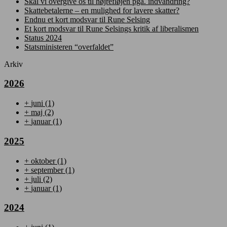
Skal vi overgive os til højrefløjen pga. indvandring?
Skattebetalerne – en mulighed for lavere skatter?
Endnu et kort modsvar til Rune Selsing
Et kort modsvar til Rune Selsings kritik af liberalismen
Status 2024
Statsministeren “overfaldet”
Arkiv
2026
+
juni
(1)
+
maj
(2)
+
januar
(1)
2025
+
oktober
(1)
+
september
(1)
+
juli
(2)
+
januar
(1)
2024