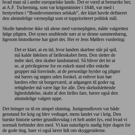
hvad man så i andre europæiske lande. Det er værd at bemærke her,
at A.F. Tscherning, som var krigsminister i 1848, var med i
bestyrelsen i “Bondevennernes selskab”, der klart havde defineret
den almindelige værnepligt som et topprioriteret politisk mål.
Skulle bønderne ikke stå alene med værnepligten, måtte valgretten
følge pligten. Det synes snublende nær at se denne sammenhæng,
ligesom historikerne har gjort det. Her er Jens Møllers vurdering:
Det er klart, at en tid, hvor landets skæbne står på spil,
må kalde følelsen af fællesskabet frem. Den sletter de
indre skel, den skaber landsmænd. Så bliver det let at
se, at privilegierne for en enkelt stand eller enkelte
grupper må forsvinde, at de personlige byrder og pligter
må bæres og røgtes uden forskel, at enhver kun bør
hædres efter sit borgerværd, at adgangen til goder og
rettigheder må være lige for alle. Den skeludslettende
lighedsfølelse, skabt af den fælles fare, bærer også den
almindelige valgret oppe.
Det bringer os til en simpel slutning. Junigrundloven var både
genstand for krig og blev vedtaget, mens landet var i krig. Den
barske historie sætter grundlovsdag i et helt andet lys, end hvad vi
normalt forbinder den med. Vi kan naturligvis stadig fejre dagen for
de gode ting, bare vi også lærer lidt om skyggesiderne.