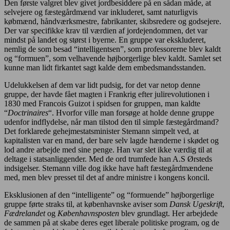
Den første valgret blev givet jordbesiddere på en sådan måde, at
selvejere og fæstegårdmænd var inkluderet, samt naturligvis
købmænd, håndværksmestre, fabrikanter, skibsredere og godsejere.
Der var specifikke krav til værdien af jordejendommen, det var
mindst på landet og størst i byerne. En gruppe var ekskluderet,
nemlig de som besad “intelligentsen”, som professorerne blev kaldt
og “formuen”, som velhavende højborgerlige blev kaldt. Samlet set
kunne man lidt firkantet sagt kalde dem embedsmandsstanden.
Udelukkelsen af dem var lidt pudsig, for det var netop denne
gruppe, der havde fået magten i Frankrig efter julirevolutionen i
1830 med Francois Guizot i spidsen for gruppen, man kaldte
“
Doctrinaires
“. Hvorfor ville man forsøge at holde denne gruppe
udenfor indflydelse, når man tilstod den til simple fæstegårdmand?
Det forklarede gehejmestatsminister Stemann simpelt ved, at
kapitalisten var en mand, der bare selv lagde hænderne i skødet og
lod andre arbejde med sine penge. Han var slet ikke værdig til at
deltage i statsanliggender. Med de ord trumfede han A.S Ørsteds
indsigelser. Stemann ville dog ikke have haft fæstegårdmændene
med, men blev presset til det af andre ministre i kongens koncil.
Eksklusionen af den “intelligente” og “formuende” højborgerlige
gruppe førte straks til, at københavnske aviser som
Dansk Ugeskrift
,
Fædrelandet
og
Københavnsposten
blev grundlagt. Her arbejdede
de sammen på at skabe deres eget liberale politiske program, og de