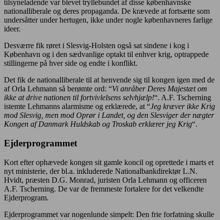
tilsyneladende var blevet tryllebundet af disse københavnske
nationalliberale og deres propaganda. De krævede at fortsætte som
undersåtter under hertugen, ikke under nogle københavneres farlige
ideer.
Desværre fik røret i Slesvig-Holsten også sat sindene i kog i
København og i den sædvanlige optakt til enhver krig, optrappede
stillingerne på hver side og endte i konflikt.
Det fik de nationalliberale til at henvende sig til kongen igen med de
af Orla Lehmann så berømte ord: “
Vi anråber Deres Majestæt om
ikke at drive nationen til fortvivlelsens selvhjælp!
“. A.F. Tscherning
istemte Lehmanns alarmisme og erklærede, at “
Jeg kræver ikke Krig
mod Slesvig, men mod Oprør i Landet, og den Slesviger der nægter
Kongen af Danmark Huldskab og Troskab erklærer jeg Krig
“.
Ejderprogrammet
Kort efter ophævede kongen sit gamle koncil og oprettede i marts et
nyt ministerie, der bl.a. inkluderede Nationalbankdirektør L.N.
Hvidt, præsten D.G. Monrad, juristen Orla Lehmann og officeren
A.F. Tscherning. De var de fremmeste fortalere for det velkendte
Ejderprogram.
Ejderprogrammet var nogenlunde simpelt: Den frie forfatning skulle