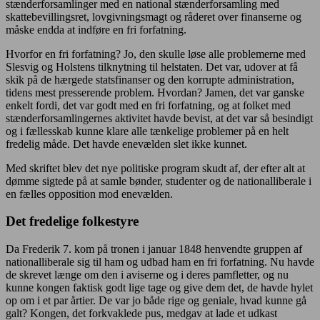
stænderforsamlinger med en national stænderforsamling med
skattebevillingsret, lovgivningsmagt og råderet over finanserne og
måske endda at indføre en fri forfatning.
Hvorfor en fri forfatning? Jo, den skulle løse alle problemerne med
Slesvig og Holstens tilknytning til helstaten. Det var, udover at få
skik på de hærgede statsfinanser og den korrupte administration,
tidens mest presserende problem. Hvordan? Jamen, det var ganske
enkelt fordi, det var godt med en fri forfatning, og at folket med
stænderforsamlingernes aktivitet havde bevist, at det var så besindigt
og i fællesskab kunne klare alle tænkelige problemer på en helt
fredelig måde. Det havde enevælden slet ikke kunnet.
Med skriftet blev det nye politiske program skudt af, der efter alt at
dømme sigtede på at samle bønder, studenter og de nationalliberale i
en fælles opposition mod enevælden.
Det fredelige folkestyre
Da Frederik 7. kom på tronen i januar 1848 henvendte gruppen af
nationalliberale sig til ham og udbad ham en fri forfatning. Nu havde
de skrevet længe om den i aviserne og i deres pamfletter, og nu
kunne kongen faktisk godt lige tage og give dem det, de havde hylet
op om i et par årtier. De var jo både rige og geniale, hvad kunne gå
galt? Kongen, det forkvaklede pus, medgav at lade et udkast