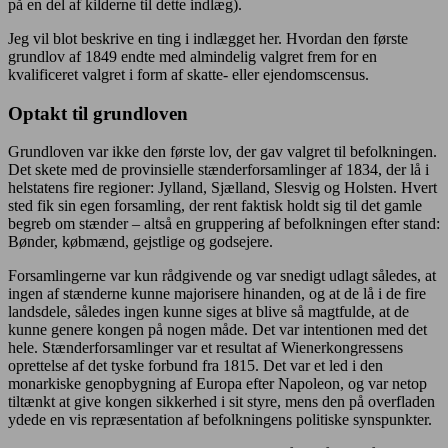
på en del af kilderne til dette indlæg).
Jeg vil blot beskrive en ting i indlægget her. Hvordan den første
grundlov af 1849 endte med almindelig valgret frem for en
kvalificeret valgret i form af skatte- eller ejendomscensus.
Optakt til grundloven
Grundloven var ikke den første lov, der gav valgret til befolkningen.
Det skete med de provinsielle stænderforsamlinger af 1834, der lå i
helstatens fire regioner: Jylland, Sjælland, Slesvig og Holsten. Hvert
sted fik sin egen forsamling, der rent faktisk holdt sig til det gamle
begreb om stænder – altså en gruppering af befolkningen efter stand:
Bønder, købmænd, gejstlige og godsejere.
Forsamlingerne var kun rådgivende og var snedigt udlagt således, at
ingen af stænderne kunne majorisere hinanden, og at de lå i de fire
landsdele, således ingen kunne siges at blive så magtfulde, at de
kunne genere kongen på nogen måde. Det var intentionen med det
hele. Stænderforsamlinger var et resultat af Wienerkongressens
oprettelse af det tyske forbund fra 1815. Det var et led i den
monarkiske genopbygning af Europa efter Napoleon, og var netop
tiltænkt at give kongen sikkerhed i sit styre, mens den på overfladen
ydede en vis repræsentation af befolkningens politiske synspunkter.