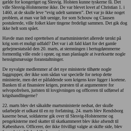
gælde for kongeriget og Slesvig. Holsten kunne tyskerne få. Det
ville Slesvig-Holstenerne ikke. De var blevet lovet af Christian 1. i
1460, at de skulle leve “evig udelt sammen”. Det var jo ikke noget
problem, at man var lidt uenige, for som Schouw og Clausen
postulerede, ville folket klare tingene fredeligt sammen. Det gik dog
ikke helt som spået.
Havde man med oprettelsen af martsministeriet allerede tænkt på
krig som et muligt udfald? Det var i alt fald klart for det gamle
gehejmestatsråd den 20. marts, at stemningen i hertugdømmerne
formentlig ville ende i oprør, og man planlagde at iværksætte nogle
hensigtsmæssige foranstaltninger.
De nyvalgte medlemmer af det nye ministerie tilhørte nogle
faggrupper, der ikke som sådan var specielle for netop dette
ministerie, men det er påfaldende som krigens krav ligger i kortene.
Banken til at finansiere krigen, præsten til at argumentere for
selvopofrelsen, juristen til lovgivningen og officeren til udførsel af
krigshandlingerne?
22. marts blev det såkaldte martsministerie nedsat, der skulle
udarbejde et udkast til en ny forfatning. 24. marts blev Rendsborg
kaserne besat, soldaterne gik over til Slesvig-Holstenerne og
pengekisterne med skatter til skatkammeret blev ikke afsendt til
København. Officerer, der ikke frivilligt valgte at skifte side, blev