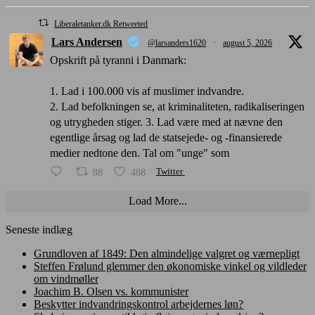
Liberaletanker.dk Retweeted
Lars Andersen
@larsanders1620
·
august 5, 2026
Opskrift på tyranni i Danmark:
1. Lad i 100.000 vis af muslimer indvandre.
2. Lad befolkningen se, at kriminaliteten, radikaliseringen
og utrygheden stiger. 3. Lad være med at nævne den
egentlige årsag og lad de statsejede- og -finansierede
medier nedtone den. Tal om "unge" som
88
488
Twitter
Load More...
Seneste indlæg
Grundloven af 1849: Den almindelige valgret og værnepligt
Steffen Frølund glemmer den økonomiske vinkel og vildleder
om vindmøller
Joachim B. Olsen vs. kommunister
Beskytter indvandringskontrol arbejdernes løn?