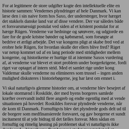
For at legitimere de store udgifter kogte den intellektuelle elite en
historie sammen: Vendernes plyndringer af hele Danmark. Vi kan
læse den i sin naive form hos Saxo, der understreger, hvor hærget
det stakkels danske land var af disse vendere. Der var således både
et forsvarsmæssigt postulat ved siden af et kristent postulat for at
hærge Rügen. Venderne var hedninge og sørøvere, og udgjorde en
fare for de gode kristne bønder og købmænd, som forsøgte at
bedrive et ærligt arbejde. Det var kongens pligt at skabe fred ved at
erobre hele Rügen, for hvordan skulle der ellers blive fred? Riget
var netop kommet ud af en lang periode med stridigheder mellem
kongerne, og historikerne er hurtige til at istemme Saxos vurdering
af, at venderne var blevet et stort problem under borgerkrigene, fordi
riget var optaget af intern strid. Med et samlet rige under kong
Valdemar skulle venderne nu elimineres som trussel – ingen anden
mulighed diskuteres i historiebøgerne, jeg har læst om emnet i.
Vi skal naturligvis glemme historier om, at venderne blev besejret af
lokale stormænd i Roskilde, der med byens borgeres samlede
kræfter overvandt indtil flere angreb og endte egentlig med at vende
situationen på hovedet: Roskildes forsvar plyndrede venderne, når
de kom til Danmark. Fornuftigvis blev det plyndrede gods delt ud til
de borgere som medfinansierede forsvaret, og gav borgerne et sundt
incitament til at yde bidrag til det fælles forsvar. Men sådan en
fornuftig og rimelig løsning på problemet skal vi naturligvis ikke