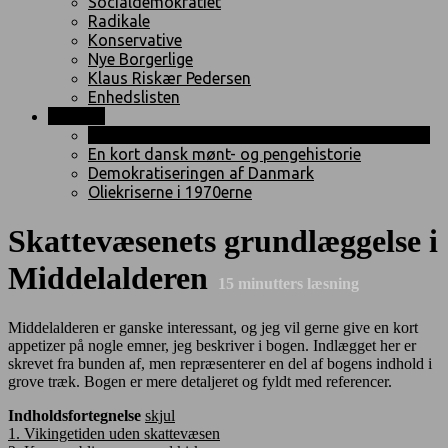
Socialdemokratiet
Radikale
Konservative
Nye Borgerlige
Klaus Riskær Pedersen
Enhedslisten
Historie
Skattevæsenets grundlæggelse i Middelalderen
En kort dansk mønt- og pengehistorie
Demokratiseringen af Danmark
Oliekriserne i 1970erne
Skattevæsenets grundlæggelse i
Middelalderen
15
minutters læsning
Middelalderen er ganske interessant, og jeg vil gerne give en kort
appetizer på nogle emner, jeg beskriver i bogen. Indlægget her er
skrevet fra bunden af, men repræsenterer en del af bogens indhold i
grove træk. Bogen er mere detaljeret og fyldt med referencer.
Indholdsfortegnelse
skjul
1.
Vikingetiden uden skattevæsen