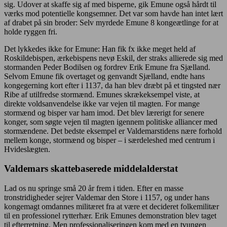
sig. Udover at skaffe sig af med bisperne, gik Emune også hårdt til
værks mod potentielle kongsemner. Det var som havde han intet lært
af drabet på sin broder: Selv myrdede Emune 8 kongeætlinge for at
holde ryggen fri.
Det lykkedes ikke for Emune: Han fik fx ikke meget held af
Roskildebispen, ærkebispens nevø Eskil, der straks allierede sig med
stormanden Peder Bodilsen og fordrev Erik Emune fra Sjælland.
Selvom Emune fik overtaget og genvandt Sjælland, endte hans
kongegerning kort efter i 1137, da han blev dræbt på et tingsted nær
Ribe af utilfredse stormænd. Emunes skrækeksempel viste, at
direkte voldsanvendelse ikke var vejen til magten. For mange
stormænd og bisper var ham imod. Det blev lærerigt for senere
konger, som søgte vejen til magten igennem politiske alliancer med
stormændene. Det bedste eksempel er Valdemarstidens nære forhold
mellem konge, stormænd og bisper – i særdeleshed med centrum i
Hvideslægten.
Valdemars skattebaserede middelalderstat
Lad os nu springe små 20 år frem i tiden. Efter en masse
tronstridigheder sejrer Valdemar den Store i 1157, og under hans
kongemagt omdannes militæret fra at være et decideret folkemilitær
til en professionel rytterhær. Erik Emunes demonstration blev taget
til efterretning. Men professionaliseringen kom med en tvungen