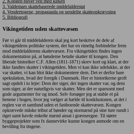
2.
Kongen bliver ven med kirken
3.
Valdemars skattebaserede middelalderstat
4.
Vendertogene, propaganda og uendelig skatteopkrævning
5.
Bibliografi
Vikingetiden uden skattevæsen
Før vi går til middelalderen skal jeg kort beskrive de dele af
vikingetidens politiske system, der har en rimelig forbindelse frem
mod middelalderens skattevæsen. Fra vikingetiden findes ingen
dokumentation på, at bønderne betalte skatter til kongen. Den
liberale historiker C.F. Allen (1811-1871) skrev kort og klart, at der
ikke fandtes skatter i vikingetiden. Men vi kan ikke udelukke, at der
var skatter, vi kan blot ikke dokumentere dem. Det er derfor bare
spekulation, hvad der foregik i Danmark. Her er historikerne groft
sagt opdelt i to lejre: Dem der siger, der ingen skatter var, og dem
som siger, at der naturligvis var skatter. Men det er sparsomt med
gode argumenter for og imod. Selv forsøger jeg at stable et på
benene i bogen, hvor jeg vælger at hælde til konklusionen, at det i
reglen var et samfund uden et fastboende skattevæsen. Kongen
opkrævede måske tribut af bønder og stormænd på sine ture rundt i
riget samt havde enkelte mænd ansat i grænseegne. Til større
byggeprojekter som fx dannevirke kunne kongen anmode om en
bevilling fra tingene.