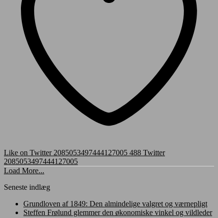
Like on Twitter 2085053497444127005
488
Twitter
2085053497444127005
Load More...
Seneste indlæg
Grundloven af 1849: Den almindelige valgret og værnepligt
Steffen Frølund glemmer den økonomiske vinkel og vildleder