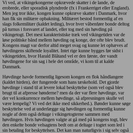
Vi ved, at vikingekongerne opkrævede skatter i de lande, de
erobrede, eller sporadisk plyndrede (fx i Frankerriget eller England).
Men jeg tror ikke, kongen kunne opkræve skatter i Danmark, hvor
han fik sin militære opbakning. Militæret bestod formentlig af en
slags folkemilitær (kaldet leding), hvor hver våbenføre bonde deltog
på turnus i forsvaret af landet, eller tog med sin høvding på
vikingetogt. Det mest karakteristiske træk ved vikingetiden var de
løse politiske bånd mellem høvding og konge, der ofte blev brudt.
Kongens magt var derfor altid meget svag og kunne let ophæves af
høvdingens skiftende loyalitet. Intet rige kunne bygges før sidst i
vikingetiden, hvor Harald Blåtand vel er den første, der vandt
høvdingene for sin sag i hele det område, vi kom til at kalde
Danmark.
Høvdinge havde formentlig ligesom kongen en flok håndlangere
(kaldet hirden), der fungerede som hans tæskehold. Det gjorde
høvdinge i stand til at levere lokal beskyttelse (som vel også blev
brugt til at afpresse bønderne? men da der var flere høvdinge, var
der vel konkurrence mellem høvdinge, så afpresningen skulle vel
være lempelig? Vi ved det ikke med sikkerhed.). Bønder kunne søge
beskyttelse ved at underlægge sig høvdingen og formentlig kunne
nogle af dem også deltage i vikingetogterne sammen med
høvdingen. Hvis høvdingen valgte at gå med på kongens togt, blev
den enkelte bonde velsagtens bedt om at deltage i togtet som led i
sin betaling for beskyttelsen. Det kan man naturligvis i sig selv også