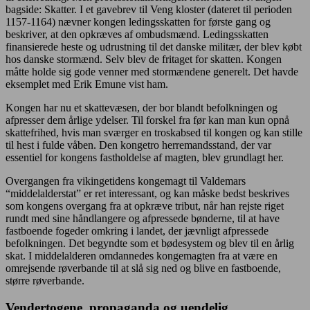
bagside: Skatter. I et gavebrev til Veng kloster (dateret til perioden
1157-1164) nævner kongen ledingsskatten for første gang og
beskriver, at den opkræves af ombudsmænd. Ledingsskatten
finansierede heste og udrustning til det danske militær, der blev købt
hos danske stormænd. Selv blev de fritaget for skatten. Kongen
måtte holde sig gode venner med stormændene generelt. Det havde
eksemplet med Erik Emune vist ham.
Kongen har nu et skattevæsen, der bor blandt befolkningen og
afpresser dem årlige ydelser. Til forskel fra før kan man kun opnå
skattefrihed, hvis man sværger en troskabsed til kongen og kan stille
til hest i fulde våben. Den kongetro herremandsstand, der var
essentiel for kongens fastholdelse af magten, blev grundlagt her.
Overgangen fra vikingetidens kongemagt til Valdemars
“middelalderstat” er ret interessant, og kan måske bedst beskrives
som kongens overgang fra at opkræve tribut, når han rejste riget
rundt med sine håndlangere og afpressede bønderne, til at have
fastboende fogeder omkring i landet, der jævnligt afpressede
befolkningen. Det begyndte som et bødesystem og blev til en årlig
skat. I middelalderen omdannedes kongemagten fra at være en
omrejsende røverbande til at slå sig ned og blive en fastboende,
større røverbande.
Vendertogene, propaganda og uendelig