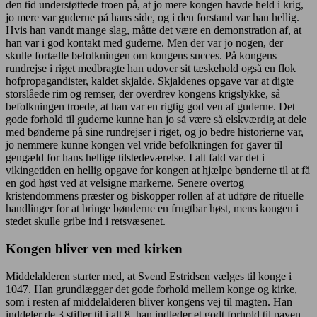
den tid understøttede troen på, at jo mere kongen havde held i krig,
jo mere var guderne på hans side, og i den forstand var han hellig.
Hvis han vandt mange slag, måtte det være en demonstration af, at
han var i god kontakt med guderne. Men der var jo nogen, der
skulle fortælle befolkningen om kongens succes. På kongens
rundrejse i riget medbragte han udover sit tæskehold også en flok
hofpropagandister, kaldet skjalde. Skjaldenes opgave var at digte
storslåede rim og remser, der overdrev kongens krigslykke, så
befolkningen troede, at han var en rigtig god ven af guderne. Det
gode forhold til guderne kunne han jo så være så elskværdig at dele
med bønderne på sine rundrejser i riget, og jo bedre historierne var,
jo nemmere kunne kongen vel vride befolkningen for gaver til
gengæld for hans hellige tilstedeværelse. I alt fald var det i
vikingetiden en hellig opgave for kongen at hjælpe bønderne til at få
en god høst ved at velsigne markerne. Senere overtog
kristendommens præster og biskopper rollen af at udføre de rituelle
handlinger for at bringe bønderne en frugtbar høst, mens kongen i
stedet skulle gribe ind i retsvæsenet.
Kongen bliver ven med kirken
Middelalderen starter med, at Svend Estridsen vælges til konge i
1047. Han grundlægger det gode forhold mellem konge og kirke,
som i resten af middelalderen bliver kongens vej til magten. Han
inddeler de 3 stifter til i alt 8, han indleder et godt forhold til paven