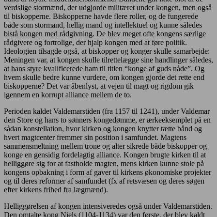
verdslige stormænd, der udgjorde militæret under kongen, men også
til biskopperne. Biskopperne havde flere roller, og de fungerede
både som stormand, hellig mand og intellektuel og kunne således
bistå kongen med rådgivning. De blev meget ofte kongens særlige
rådgivere og fortrolige, der hjalp kongen med at føre politik.
Ideologien tilsagde også, at biskopper og konger skulle samarbejde:
Meningen var, at kongen skulle tilrettelægge sine handlinger således,
at hans styre kvalificerede ham til titlen “konge af guds nåde”. Og
hvem skulle bedre kunne vurdere, om kongen gjorde det rette end
biskopperne? Det var åbenlyst, at vejen til magt og rigdom gik
igennem en korrupt alliance mellem de to.
Perioden kaldet Valdemarstiden (fra 1157 til 1241), under Valdemar
den Store og hans to sønners kongedømme, er ærkeeksemplet på en
sådan konstellation, hvor kirken og kongen knytter tætte bånd og
hvert magtcenter fremmer sin position i samfundet. Magtens
sammensmeltning mellem trone og alter sikrede både biskopper og
konge en gensidig fordelagtig alliance. Kongen brugte kirken til at
helliggøre sig for at fastholde magten, mens kirken kunne stole på
kongens opbakning i form af gaver til kirkens økonomiske projekter
og til deres reformer af samfundet (fx af retsvæsen og deres søgen
efter kirkens frihed fra lægmænd).
Helliggørelsen af kongen intensiveredes også under Valdemarstiden.
Den omtalte kong Niels (1104-1134) var den første, der blev kaldt