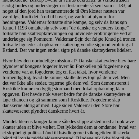
stadig findes og understreger i sit testamente så sent som i 1183, at
noget af den jord han testamenterede til Øm kloster næsten var
værdiløs, fordi det lå ud til havet, og var let at plyndre for
hedningene. Valdemar fortsatte sine kampe, og selv da hans søn
Knud i 1193 omtalte sig selv som “de danske og venders konge”
fortsatte han skatteopkrævningen og udvidede erobringerne ved at
underlægge sig Pommern. Valdemar Sejr, der fulgte Knud på tronen,
fortsatte ligeledes at opkræve skatter og vendte sig mod erobring af
Estland. Der var ingen ende i sigte på danske skatteyderes lidelser.
Hvor blev den oprindelige mission af? Danske skatteydere blev bare
plyndret af kongens fogeder hvert år. Forskellen på fogederne og
venderne var, at fogederne tog en fast takst, hvor venderne
formentlig tog, hvad de kunne, skulle deres togt gå dem vel. Men
det var ikke alle steder, togterne gik dem vel. Som demonstreret i
Roskilde kunne en dygtig stormand med lokal opbakning klare
opgaven. Det havde nok været bedre for de danske skatteydere at
tage chancen og gå sammen som i Roskilde. Fogederne slap
danskerne aldrig af med. Lige siden Valdemar den Store har
skattevæsenet plyndret danskerne hvert år.
Middelalderens konger kunne således slippe afsted med at opkræve
skatter uden at blive væltet. Det lykkedes dem at omdanne, hvad var
et skrøbeligt politisk bånd til høvdingerne i vikingetiden til stærke
bånd til loyale middelalderstormænd. Båndene gik ikke blot til de