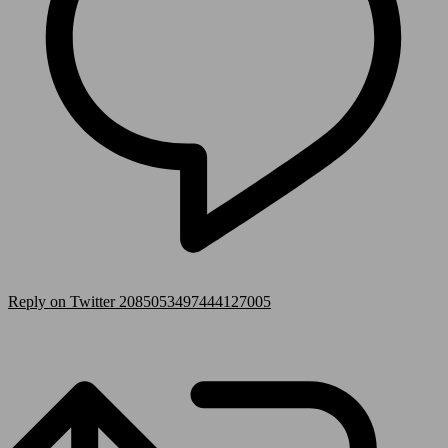
Reply on Twitter 2085053497444127005