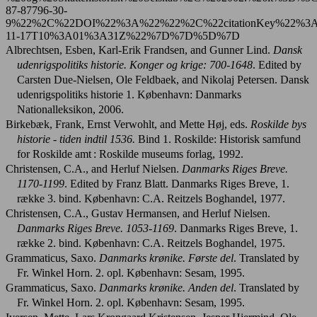
Albrechtsen, Esben, Karl-Erik Frandsen, and Gunner Lind.
Dansk
udenrigspolitiks historie. Konger og krige: 700-1648
. Edited by
Carsten Due-Nielsen, Ole Feldbaek, and Nikolaj Petersen. Dansk
udenrigspolitiks historie 1. København: Danmarks
Nationalleksikon, 2006.
Birkebæk, Frank, Ernst Verwohlt, and Mette Høj, eds.
Roskilde bys
historie - tiden indtil 1536.
Bind 1. Roskilde: Historisk samfund
for Roskilde amt : Roskilde museums forlag, 1992.
Christensen, C.A., and Herluf Nielsen.
Danmarks Riges Breve.
1170-1199
. Edited by Franz Blatt. Danmarks Riges Breve, 1.
række 3. bind. København: C.A. Reitzels Boghandel, 1977.
Christensen, C.A., Gustav Hermansen, and Herluf Nielsen.
Danmarks Riges Breve. 1053-1169
. Danmarks Riges Breve, 1.
række 2. bind. København: C.A. Reitzels Boghandel, 1975.
Grammaticus, Saxo.
Danmarks krønike. Første del
. Translated by
Fr. Winkel Horn. 2. opl. København: Sesam, 1995.
Grammaticus, Saxo.
Danmarks krønike. Anden del
. Translated by
Fr. Winkel Horn. 2. opl. København: Sesam, 1995.