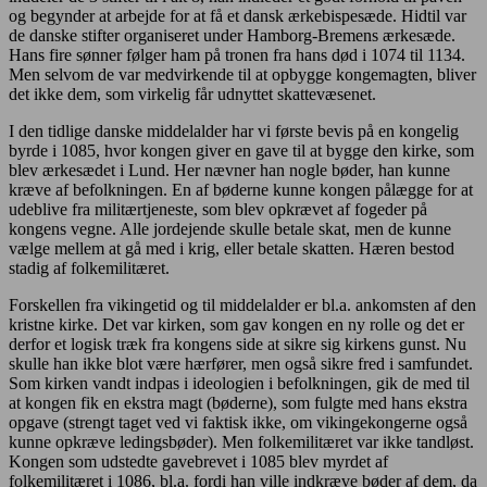
og begynder at arbejde for at få et dansk ærkebispesæde. Hidtil var
de danske stifter organiseret under Hamborg-Bremens ærkesæde.
Hans fire sønner følger ham på tronen fra hans død i 1074 til 1134.
Men selvom de var medvirkende til at opbygge kongemagten, bliver
det ikke dem, som virkelig får udnyttet skattevæsenet.
I den tidlige danske middelalder har vi første bevis på en kongelig
byrde i 1085, hvor kongen giver en gave til at bygge den kirke, som
blev ærkesædet i Lund. Her nævner han nogle bøder, han kunne
kræve af befolkningen. En af bøderne kunne kongen pålægge for at
udeblive fra militærtjeneste, som blev opkrævet af fogeder på
kongens vegne. Alle jordejende skulle betale skat, men de kunne
vælge mellem at gå med i krig, eller betale skatten. Hæren bestod
stadig af folkemilitæret.
Forskellen fra vikingetid og til middelalder er bl.a. ankomsten af den
kristne kirke. Det var kirken, som gav kongen en ny rolle og det er
derfor et logisk træk fra kongens side at sikre sig kirkens gunst. Nu
skulle han ikke blot være hærfører, men også sikre fred i samfundet.
Som kirken vandt indpas i ideologien i befolkningen, gik de med til
at kongen fik en ekstra magt (bøderne), som fulgte med hans ekstra
opgave (strengt taget ved vi faktisk ikke, om vikingekongerne også
kunne opkræve ledingsbøder). Men folkemilitæret var ikke tandløst.
Kongen som udstedte gavebrevet i 1085 blev myrdet af
folkemilitæret i 1086, bl.a. fordi han ville indkræve bøder af dem, da