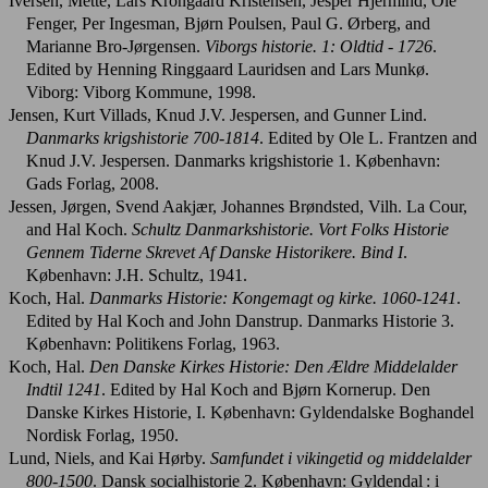
Iversen, Mette, Lars Krongaard Kristensen, Jesper Hjermind, Ole
Fenger, Per Ingesman, Bjørn Poulsen, Paul G. Ørberg, and
Marianne Bro-Jørgensen.
Viborgs historie. 1: Oldtid - 1726
.
Edited by Henning Ringgaard Lauridsen and Lars Munkø.
Viborg: Viborg Kommune, 1998.
Jensen, Kurt Villads, Knud J.V. Jespersen, and Gunner Lind.
Danmarks krigshistorie 700-1814
. Edited by Ole L. Frantzen and
Knud J.V. Jespersen. Danmarks krigshistorie 1. København:
Gads Forlag, 2008.
Jessen, Jørgen, Svend Aakjær, Johannes Brøndsted, Vilh. La Cour,
and Hal Koch.
Schultz Danmarkshistorie. Vort Folks Historie
Gennem Tiderne Skrevet Af Danske Historikere. Bind I
.
København: J.H. Schultz, 1941.
Koch, Hal.
Danmarks Historie: Kongemagt og kirke. 1060-1241
.
Edited by Hal Koch and John Danstrup. Danmarks Historie 3.
København: Politikens Forlag, 1963.
Koch, Hal.
Den Danske Kirkes Historie: Den Ældre Middelalder
Indtil 1241
. Edited by Hal Koch and Bjørn Kornerup. Den
Danske Kirkes Historie, I. København: Gyldendalske Boghandel
Nordisk Forlag, 1950.
Lund, Niels, and Kai Hørby.
Samfundet i vikingetid og middelalder
800-1500
. Dansk socialhistorie 2. København: Gyldendal : i