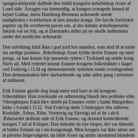
opsigtsvækkende skiftede den hidtil kongetro ærkebiskop Asser af
Lund side. Årsagen var formentlig, at kongen sværgede lensed til
kejser Lothar, mens Hamborg-Bremens ærkesæde anede
muligheden i svækkelsen af den danske konge. De havde forfalsket
papirer og fik overbevist paven om, at det danske ærkebispesæde
faktisk var en fejl, og at Danmarks stifter på ny skulle indlemmes
under det nordtyske ærkesæde.
Den udvikling faldt ikke i god jord hos manden, som stod til at miste
sin særlige position. Ærkebiskop Asser fyldte derfor Emune op med
penge, så han kunne leje pansrede ryttere i Tyskland og smide kong
Niels ud. Med rytteriet knuste Emune kongens folkemilitær i slaget
ved Fodevig i 1134 og demonstrerede rytteriets totale overlegenhed.
Den demonstration blev skelsættende og satte siden gang i reformer
af militæret.
Erik Emune gjorde dog langt mere end bare at slå kongens
folkemilitær. Han iværksatte en udrensning blandt den politiske elite.
Viborgbispen Eskil blev dræbt på Emunes ordre i Sankt Margrethes
kirke i Asmid i 1132. Ved Fodevig døde 5 biskopper (fra stifterne
Roskilde, Århus, Ribe, Vestervig og Slesvig) ud af de i alt 8.
Ærkesædet skiftede side til Erik Emune, og dermed kontrollerede
kongen 7 ud af 8 bisper. Han indsatte da nye bisper, der var tiltænkt
at bakke Emune op i sin kongemagt. Men kongen var ikke alene om
at påvirke bispevalgene, da både Asser og andre stormænd blandede