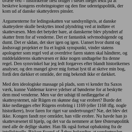
dvæle ved – historikerne flest bruger i stedet meget tekst på at
beskrive kongens erobringstogter og den fine udenrigspolitik, der
kom ud af danske skatteyderes pinsler.
Argumenterne for ledingsskatten var sandsynligvis, at danske
skatteydere skulle beskyttes imod plyndring ved at indføre et
skattevæsen. Men det betyder bare, at danskerne blev plyndret af
skatter frem for af venderne. Det er fantastisk selvmodsigende og
dumt. Det er sådan, det sker igen og igen. Uanset hvor dumt og
åndssvagt projektet er fra et logisk synspunkt, vinder statens
apologeter som regel ved at overdrive faren staten skal håndtere, og
middelalderens skattevæsen er ikke nogen undtagelse fra denne
regel. Den synsvinkel har jeg ledt forgæves efter blandt historikernes
analyser, og den mangel giver mig fortsat lyst til at skrive min bog,
fordi den dækker et område, der mig bekendt ikke er dækket.
Med den ideologiske massage på plads, som vi kender fra Saxos
værk, kunne Valdemar kræve ydelser af bønderne for at beskytte
dem mod venderne. Men var der udsigt til nedlæggelse af
skattesystemet, når Rügen en skønne dag var erobret? Burde det
ikke nedlægges efter Rügens erobring i 1169 (eller 1168 iflg. nogle
historikere), hvor faren for riget var undertvunget? Næ, det blev det
ikke. Kongen fandt nye områder, han ville erobre. Nu havde han jo
skattevæsenet til hjælp, og det var da nemmere at føre Østersøpolitik
med alle de dejlige skatter. Han fik også fortsat opbakning fra de
intellektuelle. Biskop Svend af Århus bekræfter, at vendertruslen