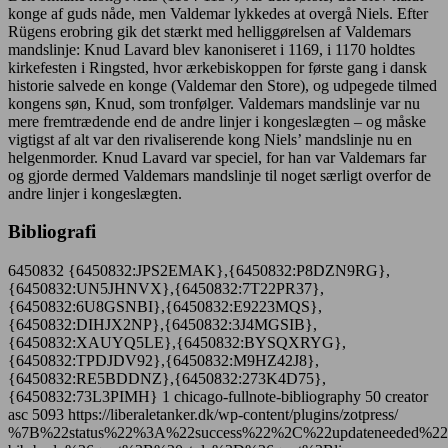
konge af guds nåde, men Valdemar lykkedes at overgå Niels. Efter
Rügens erobring gik det stærkt med helliggørelsen af Valdemars
mandslinje: Knud Lavard blev kanoniseret i 1169, i 1170 holdtes
kirkefesten i Ringsted, hvor ærkebiskoppen for første gang i dansk
historie salvede en konge (Valdemar den Store), og udpegede tilmed
kongens søn, Knud, som tronfølger. Valdemars mandslinje var nu
mere fremtrædende end de andre linjer i kongeslægten – og måske
vigtigst af alt var den rivaliserende kong Niels’ mandslinje nu en
helgenmorder. Knud Lavard var speciel, for han var Valdemars far
og gjorde dermed Valdemars mandslinje til noget særligt overfor de
andre linjer i kongeslægten.
Bibliografi
6450832
{6450832:JPS2EMAK},{6450832:P8DZN9RG},
{6450832:UN5JHNVX},{6450832:7T22PR37},
{6450832:6U8GSNBI},{6450832:E9223MQS},
{6450832:DIHJX2NP},{6450832:3J4MGSIB},
{6450832:XAUYQ5LE},{6450832:BYSQXRYG},
{6450832:TPDJDV92},{6450832:M9HZ42J8},
{6450832:RE5BDDNZ},{6450832:273K4D75},
{6450832:73L3PIMH}
1
chicago-fullnote-bibliography
50
creator
asc
5093
https://liberaletanker.dk/wp-content/plugins/zotpress/
%7B%22status%22%3A%22success%22%2C%22updateneeded%22%3Afalse%2C%22instance%22%3Afalse%2C%22meta%22%3A%7B%22request_last%22%3A0%2C%22request_next%22%3A0%2C%22used_cache%22%3Atrue%7D%2C%22data%22%3A%5B%7B%22key%22%3A%22RE5BDDNZ%22%2C%22library%22%3A%7B%22id%22%3A6450832%7D%2C%22meta%22%3A%7B%22creatorSummary%22%3A%22Albrechtsen%20et%20al.%22%2C%22parsedDate%22%3A%222006%22%2C%22numChildren%22%3A0%7D%2C%22bib%22%3A%22%26lt%3Bdiv%20class%3D%26quot%3Bcsl-bib-body%26quot%3B%20style%3D%26quot%3Bline-height%3A%201.35%3B%20padding-left%3A%201em%3B%20text-indent%3A-1em%3B%26quot%3B%26gt%3B%5Cn%20%20%26lt%3Bdiv%20class%3D%26quot%3Bcsl-entry%26quot%3B%26gt%3BAlbrechtsen%2C%20Esben%2C%20Karl-Erik%20Frandsen%2C%20and%20Gunner%20Lind.%20%26lt%3Bi%26gt%3BDansk%20udenrigspolitiks%20historie.%20Konger%20og%20krige%3A%20700-1648%26lt%3B%5C%2Fi%26gt%3B.%20Edited%20by%20Carsten%20Due-Nielsen%2C%20Ole%20Feldbaek%2C%20and%20Nikolaj%20Petersen.%20Dansk%20udenrigspolitiks%20historie%201.%20K%26%23xF8%3Bbenhavn%3A%20Danmarks%20Nationalleksikon%2C%202006.%26lt%3B%5C%2Fdiv%26gt%3B%5Cn%26lt%3B%5C%2Fdiv%26gt%3B%22%2C%