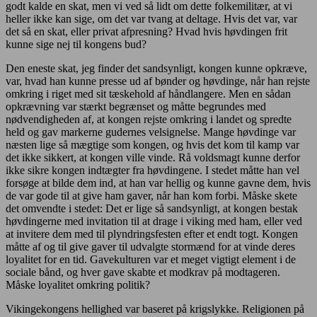
godt kalde en skat, men vi ved så lidt om dette folkemilitær, at vi
heller ikke kan sige, om det var tvang at deltage. Hvis det var, var
det så en skat, eller privat afpresning? Hvad hvis høvdingen frit
kunne sige nej til kongens bud?
Den eneste skat, jeg finder det sandsynligt, kongen kunne opkræve,
var, hvad han kunne presse ud af bønder og høvdinge, når han rejste
omkring i riget med sit tæskehold af håndlangere. Men en sådan
opkrævning var stærkt begrænset og måtte begrundes med
nødvendigheden af, at kongen rejste omkring i landet og spredte
held og gav markerne gudernes velsignelse. Mange høvdinge var
næsten lige så mægtige som kongen, og hvis det kom til kamp var
det ikke sikkert, at kongen ville vinde. Rå voldsmagt kunne derfor
ikke sikre kongen indtægter fra høvdingene. I stedet måtte han vel
forsøge at bilde dem ind, at han var hellig og kunne gavne dem, hvis
de var gode til at give ham gaver, når han kom forbi. Måske skete
det omvendte i stedet: Det er lige så sandsynligt, at kongen bestak
høvdingerne med invitation til at drage i viking med ham, eller ved
at invitere dem med til plyndringsfesten efter et endt togt. Kongen
måtte af og til give gaver til udvalgte stormænd for at vinde deres
loyalitet for en tid. Gavekulturen var et meget vigtigt element i de
sociale bånd, og hver gave skabte et modkrav på modtageren.
Måske loyalitet omkring politik?
Vikingekongens hellighed var baseret på krigslykke. Religionen på