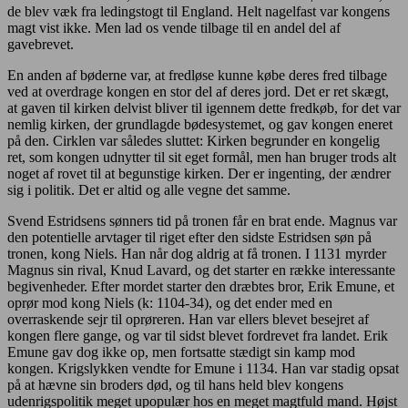
de blev væk fra ledingstogt til England. Helt nagelfast var kongens
magt vist ikke. Men lad os vende tilbage til en andel del af
gavebrevet.
En anden af bøderne var, at fredløse kunne købe deres fred tilbage
ved at overdrage kongen en stor del af deres jord. Det er ret skægt,
at gaven til kirken delvist bliver til igennem dette fredkøb, for det var
nemlig kirken, der grundlagde bødesystemet, og gav kongen eneret
på den. Cirklen var således sluttet: Kirken begrunder en kongelig
ret, som kongen udnytter til sit eget formål, men han bruger trods alt
noget af rovet til at begunstige kirken. Der er ingenting, der ændrer
sig i politik. Det er altid og alle vegne det samme.
Svend Estridsens sønners tid på tronen får en brat ende. Magnus var
den potentielle arvtager til riget efter den sidste Estridsen søn på
tronen, kong Niels. Han når dog aldrig at få tronen. I 1131 myrder
Magnus sin rival, Knud Lavard, og det starter en række interessante
begivenheder. Efter mordet starter den dræbtes bror, Erik Emune, et
oprør mod kong Niels (k: 1104-34), og det ender med en
overraskende sejr til oprøreren. Han var ellers blevet besejret af
kongen flere gange, og var til sidst blevet fordrevet fra landet. Erik
Emune gav dog ikke op, men fortsatte stædigt sin kamp mod
kongen. Krigslykken vendte for Emune i 1134. Han var stadig opsat
på at hævne sin broders død, og til hans held blev kongens
udenrigspolitik meget upopulær hos en meget magtfuld mand. Højst