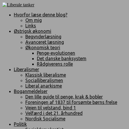
Hvorfor læse denne blog?
Om mig
Links
Østrigsk økonomi
Begynderlæsning
Avanceret læsning
Økonomisk teori
Penge-evolutionen
Det danske banksystem
Rådgiverens rolle
Liberalismer
Klassisk liberalisme
Socialliberalismen
Liberal anarkisme
Boganmeldelser
Den lille guide til penge, krak & bobler
Foreningen af 1837 til forsømte børns frelse
Vejen til velstand, bind 1
Velfærd i det 21. århundred
Nordisk Socialisme
Politik