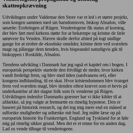
skatteopkrævning
Udviklingen under Valdemar den Store var et led i et større projekt,
som kongen sammen med sin barndomsven, biskop Absalon, ville
søsætte: Erobringen af Rügen. Vendertogene fik status af korstog,
der blev ført med kirkens støtte for at bekæmpe og kristne de fæle
sørøvere fra Venden. Hæren skulle derfor afsted på togt utallige
gange for at erobre de eksotiske områder, kristne dem ved sværdets
magt og pålægge dem tienden, hvis bispeandel naturligvis gik til
biskoppen i Roskilde, Absalon.
Tiendens udvikling i Danmark har jeg også et kapitel om i bogen. I
europæisk perspektiv startede den frivilligt de steder, hvor kirken
vandt fredeligt frem, og blev med tiden (sædvanens ret), eller
kongens indblanding, til en skat. Hvor kristendommen blev tvunget
frem ved sværdets magt, blev tienden oftest krævet som et bevis på
underkastelse af det slagne folk som fx venderne på Rügen.
Udviklingen indenfor Danmarks grænser har vi ikke kilder til at
afdække, så jeg valgte at fremsætte en rimelig hypotese. Den er
baseret på historisk research, og det tog mig mere end en måned at
udforske muligheder og udtænke mit bud. Jeg måtte læse op på
europæisk historie fra Frankerriget, England og Tyskland for at føle
mig på rimelig sikker grund. Men det er et emne for en anden dag.
Lad os vende tilbage til vendertogene.