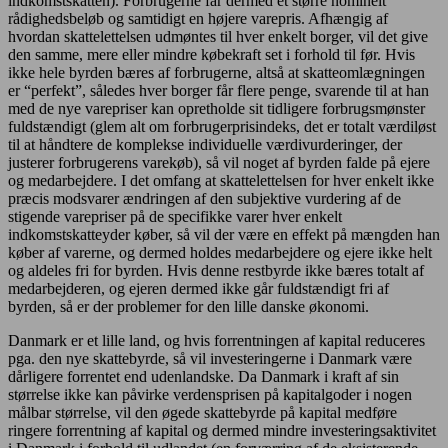
indkomstskatten). Forbrugerne får dermed et større nominelt
rådighedsbeløb og samtidigt en højere varepris. Afhængig af
hvordan skattelettelsen udmøntes til hver enkelt borger, vil det give
den samme, mere eller mindre købekraft set i forhold til før. Hvis
ikke hele byrden bæres af forbrugerne, altså at skatteomlægningen
er “perfekt”, således hver borger får flere penge, svarende til at han
med de nye varepriser kan opretholde sit tidligere forbrugsmønster
fuldstændigt (glem alt om forbrugerprisindeks, det er totalt værdiløst
til at håndtere de komplekse individuelle værdivurderinger, der
justerer forbrugerens varekøb), så vil noget af byrden falde på ejere
og medarbejdere. I det omfang at skattelettelsen for hver enkelt ikke
præcis modsvarer ændringen af den subjektive vurdering af de
stigende varepriser på de specifikke varer hver enkelt
indkomstskatteyder køber, så vil der være en effekt på mængden han
køber af varerne, og dermed holdes medarbejdere og ejere ikke helt
og aldeles fri for byrden. Hvis denne restbyrde ikke bæres totalt af
medarbejderen, og ejeren dermed ikke går fuldstændigt fri af
byrden, så er der problemer for den lille danske økonomi.
Danmark er et lille land, og hvis forrentningen af kapital reduceres
pga. den nye skattebyrde, så vil investeringerne i Danmark være
dårligere forrentet end udenlandske. Da Danmark i kraft af sin
størrelse ikke kan påvirke verdensprisen på kapitalgoder i nogen
målbar størrelse, vil den øgede skattebyrde på kapital medføre
ringere forrentning af kapital og dermed mindre investeringsaktivitet