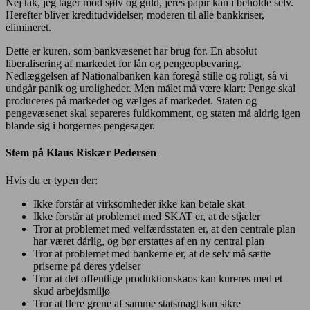
Nej tak, jeg tager mod sølv og guld, jeres papir kan i beholde selv.
Herefter bliver kreditudvidelser, moderen til alle bankkriser,
elimineret.
Dette er kuren, som bankvæsenet har brug for. En absolut
liberalisering af markedet for lån og pengeopbevaring.
Nedlæggelsen af Nationalbanken kan foregå stille og roligt, så vi
undgår panik og uroligheder. Men målet må være klart: Penge skal
produceres på markedet og vælges af markedet. Staten og
pengevæsenet skal separeres fuldkomment, og staten må aldrig igen
blande sig i borgernes pengesager.
Stem på Klaus Riskær Pedersen
Hvis du er typen der:
Ikke forstår at virksomheder ikke kan betale skat
Ikke forstår at problemet med SKAT er, at de stjæler
Tror at problemet med velfærdsstaten er, at den centrale plan
har været dårlig, og bør erstattes af en ny central plan
Tror at problemet med bankerne er, at de selv må sætte
priserne på deres ydelser
Tror at det offentlige produktionskaos kan kureres med et
skud arbejdsmiljø
Tror at flere grene af samme statsmagt kan sikre