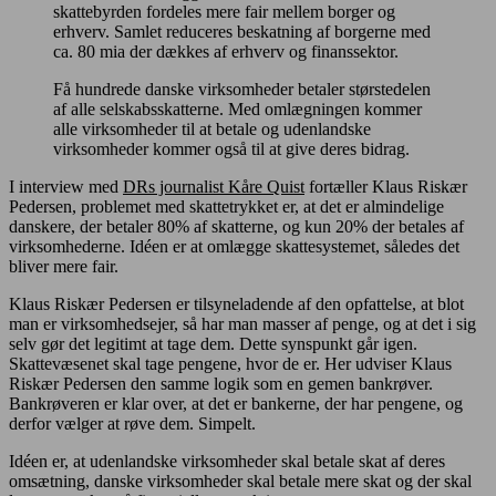
skattebyrden fordeles mere fair mellem borger og
erhverv. Samlet reduceres beskatning af borgerne med
ca. 80 mia der dækkes af erhverv og finanssektor.
Få hundrede danske virksomheder betaler størstedelen
af alle selskabsskatterne. Med omlægningen kommer
alle virksomheder til at betale og udenlandske
virksomheder kommer også til at give deres bidrag.
I interview med
DRs journalist Kåre Quist
fortæller Klaus Riskær
Pedersen, problemet med skattetrykket er, at det er almindelige
danskere, der betaler 80% af skatterne, og kun 20% der betales af
virksomhederne. Idéen er at omlægge skattesystemet, således det
bliver mere fair.
Klaus Riskær Pedersen er tilsyneladende af den opfattelse, at blot
man er virksomhedsejer, så har man masser af penge, og at det i sig
selv gør det legitimt at tage dem. Dette synspunkt går igen.
Skattevæsenet skal tage pengene, hvor de er. Her udviser Klaus
Riskær Pedersen den samme logik som en gemen bankrøver.
Bankrøveren er klar over, at det er bankerne, der har pengene, og
derfor vælger at røve dem. Simpelt.
Idéen er, at udenlandske virksomheder skal betale skat af deres
omsætning, danske virksomheder skal betale mere skat og der skal