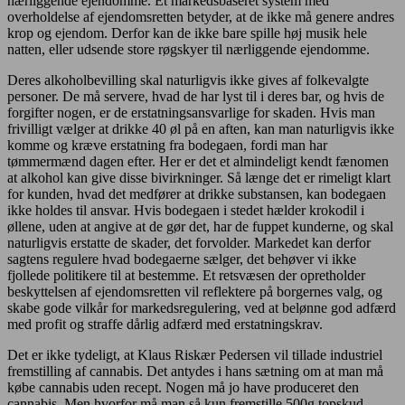
nærliggende ejendomme. Et markedsbaseret system med
overholdelse af ejendomsretten betyder, at de ikke må genere andres
krop og ejendom. Derfor kan de ikke bare spille høj musik hele
natten, eller udsende store røgskyer til nærliggende ejendomme.
Deres alkoholbevilling skal naturligvis ikke gives af folkevalgte
personer. De må servere, hvad de har lyst til i deres bar, og hvis de
forgifter nogen, er de erstatningsansvarlige for skaden. Hvis man
frivilligt vælger at drikke 40 øl på en aften, kan man naturligvis ikke
komme og kræve erstatning fra bodegaen, fordi man har
tømmermænd dagen efter. Her er det et almindeligt kendt fænomen
at alkohol kan give disse bivirkninger. Så længe det er rimeligt klart
for kunden, hvad det medfører at drikke substansen, kan bodegaen
ikke holdes til ansvar. Hvis bodegaen i stedet hælder krokodil i
øllene, uden at angive at de gør det, har de fuppet kunderne, og skal
naturligvis erstatte de skader, det forvolder. Markedet kan derfor
sagtens regulere hvad bodegaerne sælger, det behøver vi ikke
fjollede politikere til at bestemme. Et retsvæsen der opretholder
beskyttelsen af ejendomsretten vil reflektere på borgernes valg, og
skabe gode vilkår for markedsregulering, ved at belønne god adfærd
med profit og straffe dårlig adfærd med erstatningskrav.
Det er ikke tydeligt, at Klaus Riskær Pedersen vil tillade industriel
fremstilling af cannabis. Det antydes i hans sætning om at man må
købe cannabis uden recept. Nogen må jo have produceret den
cannabis. Men hvorfor må man så kun fremstille 500g topskud