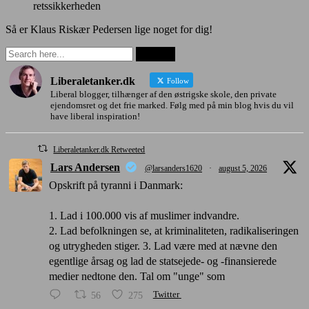
retssikkerheden
Så er Klaus Riskær Pedersen lige noget for dig!
Liberaletanker.dk
Follow
Liberal blogger, tilhænger af den østrigske skole, den private
ejendomsret og det frie marked. Følg med på min blog hvis du vil
have liberal inspiration!
Liberaletanker.dk Retweeted
Lars Andersen
@larsanders1620
·
august 5, 2026
Opskrift på tyranni i Danmark:
1. Lad i 100.000 vis af muslimer indvandre.
2. Lad befolkningen se, at kriminaliteten, radikaliseringen
og utrygheden stiger. 3. Lad være med at nævne den
egentlige årsag og lad de statsejede- og -finansierede
medier nedtone den. Tal om "unge" som
56
275
Twitter