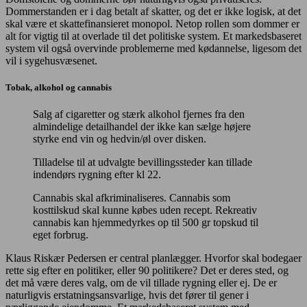
Dommerstanden er i dag betalt af skatter, og det er ikke logisk, at det
skal være et skattefinansieret monopol. Netop rollen som dommer er
alt for vigtig til at overlade til det politiske system. Et markedsbaseret
system vil også overvinde problemerne med kødannelse, ligesom det
vil i sygehusvæsenet.
Tobak, alkohol og cannabis
Salg af cigaretter og stærk alkohol fjernes fra den
almindelige detailhandel der ikke kan sælge højere
styrke end vin og hedvin/øl over disken.
Tilladelse til at udvalgte bevillingssteder kan tillade
indendørs rygning efter kl 22.
Cannabis skal afkriminaliseres. Cannabis som
kosttilskud skal kunne købes uden recept. Rekreativ
cannabis kan hjemmedyrkes op til 500 gr topskud til
eget forbrug.
Klaus Riskær Pedersen er central planlægger. Hvorfor skal bodegaer
rette sig efter en politiker, eller 90 politikere? Det er deres sted, og
det må være deres valg, om de vil tillade rygning eller ej. De er
naturligvis erstatningsansvarlige, hvis det fører til gener i