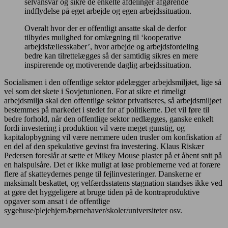
selvansvar og sikre de enkelte afdelinger afgørende
indflydelse på eget arbejde og egen arbejdssituation.
Overalt hvor der er offentligt ansatte skal de derfor
tilbydes mulighed for omlægning til ‘kooperative
arbejdsfællesskaber’, hvor arbejde og arbejdsfordeling
bedre kan tilrettelægges så der samtidig sikres en mere
inspirerende og motiverende daglig arbejdssituation.
Socialismen i den offentlige sektor ødelægger arbejdsmiljøet, lige så
vel som det skete i Sovjetunionen. For at sikre et rimeligt
arbejdsmiljø skal den offentlige sektor privatiseres, så arbejdsmiljøet
bestemmes på markedet i stedet for af politikerne. Det vil føre til
bedre forhold, når den offentlige sektor nedlægges, ganske enkelt
fordi investering i produktion vil være meget gunstig, og
kapitalopbygning vil være nemmere uden trusler om konfiskation af
en del af den spekulative gevinst fra investering. Klaus Riskær
Pedersen foreslår at sætte et Mikey Mouse plaster på et åbent snit på
en halspulsåre. Det er ikke muligt at løse problemerne ved at forære
flere af skatteydernes penge til fejlinvesteringer. Danskerne er
maksimalt beskattet, og velfærdsstatens stagnation standses ikke ved
at gøre det hyggeligere at bruge tiden på de kontraproduktive
opgaver som ansat i de offentlige
sygehuse/plejehjem/børnehaver/skoler/universiteter osv.