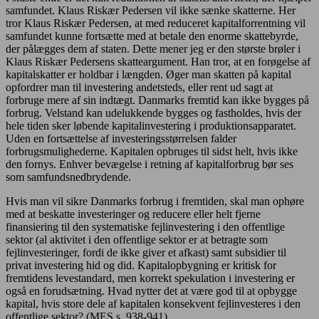
samfundet. Klaus Riskær Pedersen vil ikke sænke skatterne. Her
tror Klaus Riskær Pedersen, at med reduceret kapitalforrentning vil
samfundet kunne fortsætte med at betale den enorme skattebyrde,
der pålægges dem af staten. Dette mener jeg er den største brøler i
Klaus Riskær Pedersens skatteargument. Han tror, at en forøgelse af
kapitalskatter er holdbar i længden. Øger man skatten på kapital
opfordrer man til investering andetsteds, eller rent ud sagt at
forbruge mere af sin indtægt. Danmarks fremtid kan ikke bygges på
forbrug. Velstand kan udelukkende bygges og fastholdes, hvis der
hele tiden sker løbende kapitalinvestering i produktionsapparatet.
Uden en fortsættelse af investeringsstørrelsen falder
forbrugsmulighederne. Kapitalen opbruges til sidst helt, hvis ikke
den fornys. Enhver bevægelse i retning af kapitalforbrug bør ses
som samfundsnedbrydende.
Hvis man vil sikre Danmarks forbrug i fremtiden, skal man ophøre
med at beskatte investeringer og reducere eller helt fjerne
finansiering til den systematiske fejlinvestering i den offentlige
sektor (al aktivitet i den offentlige sektor er at betragte som
fejlinvesteringer, fordi de ikke giver et afkast) samt subsidier til
privat investering hid og did. Kapitalopbygning er kritisk for
fremtidens levestandard, men korrekt spekulation i investering er
også en forudsætning. Hvad nytter det at være god til at opbygge
kapital, hvis store dele af kapitalen konsekvent fejlinvesteres i den
offentlige sektor? (MES s. 938-941)