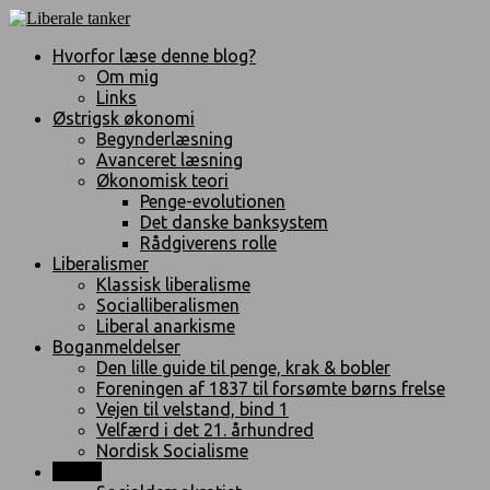
Hvorfor læse denne blog?
Om mig
Links
Østrigsk økonomi
Begynderlæsning
Avanceret læsning
Økonomisk teori
Penge-evolutionen
Det danske banksystem
Rådgiverens rolle
Liberalismer
Klassisk liberalisme
Socialliberalismen
Liberal anarkisme
Boganmeldelser
Den lille guide til penge, krak & bobler
Foreningen af 1837 til forsømte børns frelse
Vejen til velstand, bind 1
Velfærd i det 21. århundred
Nordisk Socialisme
Politik