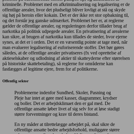
kriminelle. Problemet med en afkriminalisering og legalisering er de
offentlige arealer, hvor det pludseligt bliver lovligt at stå og skyde
sig høj på heroin eller kokain. Det er der ikke ret stor opbakning til,
og det forstår jeg ganske udmærket. Problemet her er, at reglerne
gælder de offentlige arealer, og reguleringen derfor tillader brug af
narkotika på politisk udpegede arealer. En privatisering af arealerne
kan sikre, at brugen af narkotika kun tillades de steder, hvor ejerne
synes, at det er i orden. Det er en væsentlig pointe at tage med, når
man evaluerer legalisering af euforiserende stoffer. Det bør gøres
således, at de offentlige arealer privatiseres (fx ved oprettelse af
aktieselskaber og udlodning af aktier til skatteyderne efter størrelsen
på historiske skattebetaling), så reglerne for områderne kan
fastlægges af legitime ejere, frem for af politikerne.
Offentlig sektor
Problemerne indenfor Sundhed, Skoler, Pasning og
Pleje har intet at gøre med kasser, diagrammer, krydser
og boller. Det er arbejdsklimaet den er gal med. De
offentlige ansatte løber livet af sig selv for at løse stadigt
større forventninger og krav til deres bistand.
En ny måder at tilrettelægge arbejdet på, skal sikre de
offentlige ansatte bedre arbejdsforhold, muliggøre større