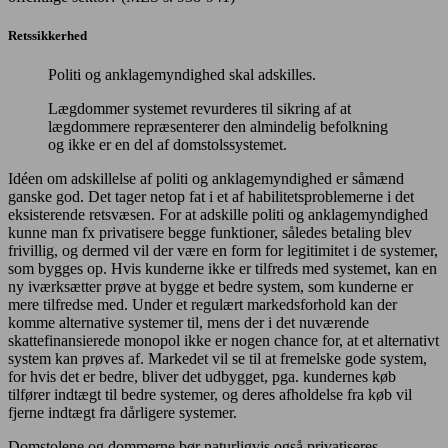
Retssikkerhed
Politi og anklagemyndighed skal adskilles.
Lægdommer systemet revurderes til sikring af at
lægdommere repræsenterer den almindelig befolkning
og ikke er en del af domstolssystemet.
Idéen om adskillelse af politi og anklagemyndighed er såmænd
ganske god. Det tager netop fat i et af habilitetsproblemerne i det
eksisterende retsvæsen. For at adskille politi og anklagemyndighed
kunne man fx privatisere begge funktioner, således betaling blev
frivillig, og dermed vil der være en form for legitimitet i de systemer,
som bygges op. Hvis kunderne ikke er tilfreds med systemet, kan en
ny iværksætter prøve at bygge et bedre system, som kunderne er
mere tilfredse med. Under et regulært markedsforhold kan der
komme alternative systemer til, mens der i det nuværende
skattefinansierede monopol ikke er nogen chance for, at et alternativt
system kan prøves af. Markedet vil se til at fremelske gode system,
for hvis det er bedre, bliver det udbygget, pga. kundernes køb
tilfører indtægt til bedre systemer, og deres afholdelse fra køb vil
fjerne indtægt fra dårligere systemer.
Domstolene og dommerne bør naturligvis også privatiseres.