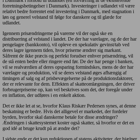
i Danmark i forhold til udlandet (en forværring af de eksisterende
forretningsbetingelser i Danmark). Investeringer i udlandet vil være
relativt bedre forrentet end investering i Danmark, med stagnation i
løn og generel velstand til følge for danskere og til glæde for
udlandet.
Igennem prisændringerne på varerne vil der også ske en
distribuering af velstand i landet. De der har varelagre, og de der har
pengelagre (bankkonto), vil opleve en spekulativ gevinst/tab ved
deres lagre igennem tiden, hvor priserne ændrer sig markant.
Såfremt de ikke præcis og perfekt forudser enhver prisændring, vil
de stå enten bedre eller ringere end før. De der har penge i banken,
vil se realværdien af deres opsparing formindskes, mens de der har
varelagre og produktion, vil se deres velstand øges afhængig af
timingen af salg og af prisbevægelserne på de produktionsfaktorer,
der er relevante for dem. Effekten af skatteomlægningen, der driver
forbrugerpriserne op, kan vel beskrives som det, der foregår under
en inflation, der udføres i en enkelt aktion.
Det er ikke let at se, hvorfor Klaus Riskær Pedersen synes, at denne
beskatning er bedre. Hvis det alligevel er markedet, der fordeler
byrden, hvorfor skal danskerne betale for disse ændringer?
Ændringen i skattesystemet koster også skatter, så hvorfor er det en
god idé at bruge krudt på at ændre det?
I sidste ende er det kun reduktionen af statens aktiviteter, der hjælper