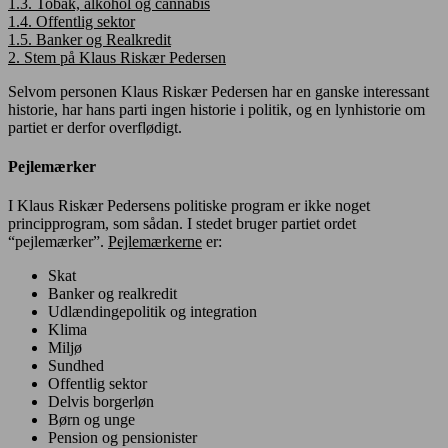
1.3.
Tobak, alkohol og cannabis
1.4.
Offentlig sektor
1.5.
Banker og Realkredit
2.
Stem på Klaus Riskær Pedersen
Selvom personen Klaus Riskær Pedersen har en ganske interessant
historie, har hans parti ingen historie i politik, og en lynhistorie om
partiet er derfor overflødigt.
Pejlemærker
I Klaus Riskær Pedersens politiske program er ikke noget
principprogram, som sådan. I stedet bruger partiet ordet
“pejlemærker”.
Pejlemærkerne
er:
Skat
Banker og realkredit
Udlændingepolitik og integration
Klima
Miljø
Sundhed
Offentlig sektor
Delvis borgerløn
Børn og unge
Pension og pensionister