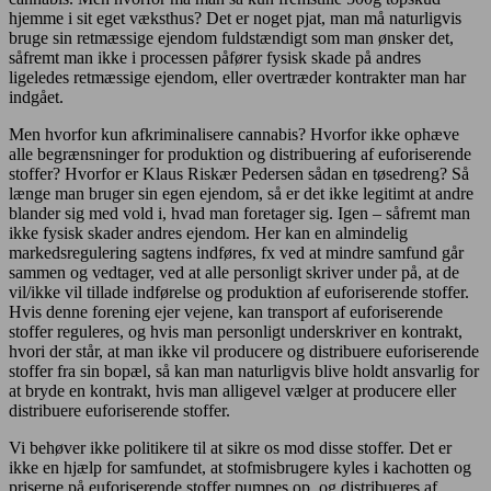
hjemme i sit eget væksthus? Det er noget pjat, man må naturligvis
bruge sin retmæssige ejendom fuldstændigt som man ønsker det,
såfremt man ikke i processen påfører fysisk skade på andres
ligeledes retmæssige ejendom, eller overtræder kontrakter man har
indgået.
Men hvorfor kun afkriminalisere cannabis? Hvorfor ikke ophæve
alle begrænsninger for produktion og distribuering af euforiserende
stoffer? Hvorfor er Klaus Riskær Pedersen sådan en tøsedreng? Så
længe man bruger sin egen ejendom, så er det ikke legitimt at andre
blander sig med vold i, hvad man foretager sig. Igen – såfremt man
ikke fysisk skader andres ejendom. Her kan en almindelig
markedsregulering sagtens indføres, fx ved at mindre samfund går
sammen og vedtager, ved at alle personligt skriver under på, at de
vil/ikke vil tillade indførelse og produktion af euforiserende stoffer.
Hvis denne forening ejer vejene, kan transport af euforiserende
stoffer reguleres, og hvis man personligt underskriver en kontrakt,
hvori der står, at man ikke vil producere og distribuere euforiserende
stoffer fra sin bopæl, så kan man naturligvis blive holdt ansvarlig for
at bryde en kontrakt, hvis man alligevel vælger at producere eller
distribuere euforiserende stoffer.
Vi behøver ikke politikere til at sikre os mod disse stoffer. Det er
ikke en hjælp for samfundet, at stofmisbrugere kyles i kachotten og
priserne på euforiserende stoffer pumpes op, og distribueres af