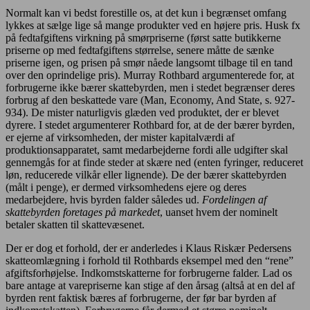
Normalt kan vi bedst forestille os, at det kun i begrænset omfang
lykkes at sælge lige så mange produkter ved en højere pris. Husk fx
på fedtafgiftens virkning på smørpriserne (først satte butikkerne
priserne op med fedtafgiftens størrelse, senere måtte de sænke
priserne igen, og prisen på smør nåede langsomt tilbage til en tand
over den oprindelige pris). Murray Rothbard argumenterede for, at
forbrugerne ikke bærer skattebyrden, men i stedet begrænser deres
forbrug af den beskattede vare (Man, Economy, And State, s. 927-
934). De mister naturligvis glæden ved produktet, der er blevet
dyrere. I stedet argumenterer Rothbard for, at de der bærer byrden,
er ejerne af virksomheden, der mister kapitalværdi af
produktionsapparatet, samt medarbejderne fordi alle udgifter skal
gennemgås for at finde steder at skære ned (enten fyringer, reduceret
løn, reducerede vilkår eller lignende). De der bærer skattebyrden
(målt i penge), er dermed virksomhedens ejere og deres
medarbejdere, hvis byrden falder således ud.
Fordelingen af
skattebyrden foretages på markedet
, uanset hvem der nominelt
betaler skatten til skattevæsenet.
Der er dog et forhold, der er anderledes i Klaus Riskær Pedersens
skatteomlægning i forhold til Rothbards eksempel med den “rene”
afgiftsforhøjelse. Indkomstskatterne for forbrugerne falder. Lad os
bare antage at varepriserne kan stige af den årsag (altså at en del af
byrden rent faktisk bæres af forbrugerne, der før bar byrden af