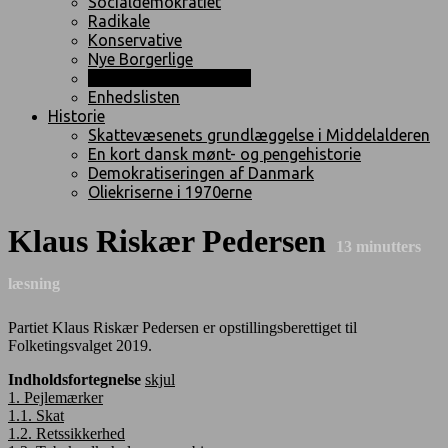
Socialdemokratiet
Radikale
Konservative
Nye Borgerlige
Klaus Riskær Pedersen
Enhedslisten
Historie
Skattevæsenets grundlæggelse i Middelalderen
En kort dansk mønt- og pengehistorie
Demokratiseringen af Danmark
Oliekriserne i 1970erne
Klaus Riskær Pedersen
13
minutters
læsning
Partiet Klaus Riskær Pedersen er opstillingsberettiget til
Folketingsvalget 2019.
Indholdsfortegnelse
skjul
1.
Pejlemærker
1.1.
Skat
1.2.
Retssikkerhed