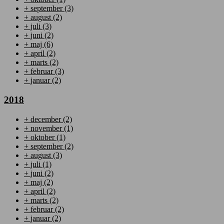
+
september
(3)
+
august
(2)
+
juli
(3)
+
juni
(2)
+
maj
(6)
+
april
(2)
+
marts
(2)
+
februar
(3)
+
januar
(2)
2018
+
december
(2)
+
november
(1)
+
oktober
(1)
+
september
(2)
+
august
(3)
+
juli
(1)
+
juni
(2)
+
maj
(2)
+
april
(2)
+
marts
(2)
+
februar
(2)
+
januar
(2)