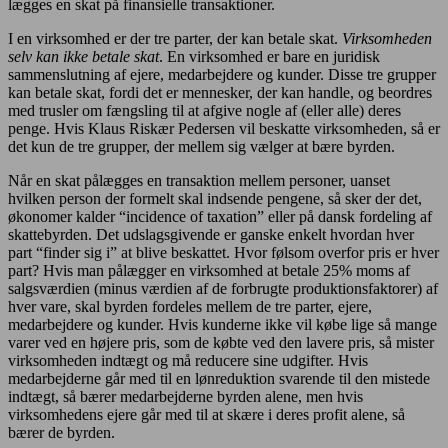
lægges en skat på finansielle transaktioner.
I en virksomhed er der tre parter, der kan betale skat.
Virksomheden
selv kan ikke betale skat
. En virksomhed er bare en juridisk
sammenslutning af ejere, medarbejdere og kunder. Disse tre grupper
kan betale skat, fordi det er mennesker, der kan handle, og beordres
med trusler om fængsling til at afgive nogle af (eller alle) deres
penge. Hvis Klaus Riskær Pedersen vil beskatte virksomheden, så er
det kun de tre grupper, der mellem sig vælger at bære byrden.
Når en skat pålægges en transaktion mellem personer, uanset
hvilken person der formelt skal indsende pengene, så sker der det,
økonomer kalder “incidence of taxation” eller på dansk fordeling af
skattebyrden. Det udslagsgivende er ganske enkelt hvordan hver
part “finder sig i” at blive beskattet. Hvor følsom overfor pris er hver
part? Hvis man pålægger en virksomhed at betale 25% moms af
salgsværdien (minus værdien af de forbrugte produktionsfaktorer) af
hver vare, skal byrden fordeles mellem de tre parter, ejere,
medarbejdere og kunder. Hvis kunderne ikke vil købe lige så mange
varer ved en højere pris, som de købte ved den lavere pris, så mister
virksomheden indtægt og må reducere sine udgifter. Hvis
medarbejderne går med til en lønreduktion svarende til den mistede
indtægt, så bærer medarbejderne byrden alene, men hvis
virksomhedens ejere går med til at skære i deres profit alene, så
bærer de byrden.