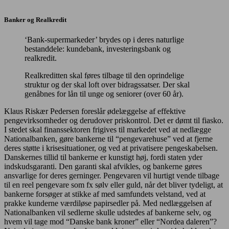
Banker og Realkredit
‘Bank-supermarkeder’ brydes op i deres naturlige
bestanddele: kundebank, investeringsbank og
realkredit.
Realkreditten skal føres tilbage til den oprindelige
struktur og der skal loft over bidragssatser. Der skal
genåbnes for lån til unge og seniorer (over 60 år).
Klaus Riskær Pedersen foreslår ødelæggelse af effektive
pengevirksomheder og derudover priskontrol. Det er dømt til fiasko.
I stedet skal finanssektoren frigives til markedet ved at nedlægge
Nationalbanken, gøre bankerne til “pengevarehuse” ved at fjerne
deres støtte i krisesituationer, og ved at privatisere pengeskabelsen.
Danskernes tillid til bankerne er kunstigt høj, fordi staten yder
indskudsgaranti. Den garanti skal afvikles, og bankerne gøres
ansvarlige for deres gerninger. Pengevaren vil hurtigt vende tilbage
til en reel pengevare som fx sølv eller guld, når det bliver tydeligt, at
bankerne forsøger at stikke af med samfundets velstand, ved at
prakke kunderne værdiløse papirsedler på. Med nedlæggelsen af
Nationalbanken vil sedlerne skulle udstedes af bankerne selv, og
hvem vil tage mod “Danske bank kroner” eller “Nordea daleren”?