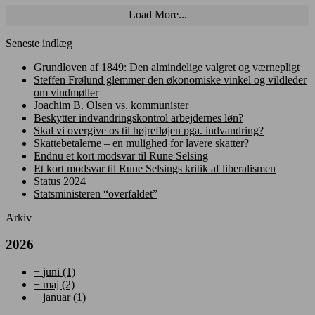
Load More...
Seneste indlæg
Grundloven af 1849: Den almindelige valgret og værnepligt
Steffen Frølund glemmer den økonomiske vinkel og vildleder
om vindmøller
Joachim B. Olsen vs. kommunister
Beskytter indvandringskontrol arbejdernes løn?
Skal vi overgive os til højrefløjen pga. indvandring?
Skattebetalerne – en mulighed for lavere skatter?
Endnu et kort modsvar til Rune Selsing
Et kort modsvar til Rune Selsings kritik af liberalismen
Status 2024
Statsministeren “overfaldet”
Arkiv
2026
+
juni
(1)
+
maj
(2)
+
januar
(1)