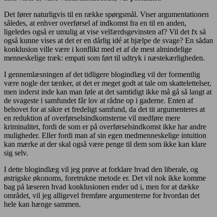
Det fører naturligvis til en række spørgsmål. Viser argumentationen
således, at enhver overførsel af indkomst fra en til en anden,
ligeledes også er umulig at vise velfærdsgevinsten af? Vil det fx så
også kunne vises at det er en dårlig idé at hjælpe de svage? En sådan
konklusion ville være i konflikt med et af de mest almindelige
menneskelige træk: empati som ført til udtryk i næstekærligheden.
I gennemlæsningen af det tidligere blogindlæg vil der formentlig
være nogle der tænker, at det er meget godt at tale om skattelettelser,
men inderst inde kan man føle at det samtidigt ikke må gå så langt at
de svageste i samfundet får lov at rådne op i gaderne. Enten af
behovet for at sikre et fredeligt samfund, da det tit argumenteres at
en reduktion af overførselsindkomsterne vil medføre mere
kriminalitet, fordi de som er på overførselsindkomst ikke har andre
muligheder. Eller fordi man af sin egen medmenneskelige intuition
kan mærke at der skal også være penge til dem som ikke kan klare
sig selv.
I dette blogindlæg vil jeg prøve at forklare hvad den liberale, og
østrigske økonoms, foretrukne metode er. Det vil nok ikke komme
bag på læseren hvad konklusionen ender ud i, men for at dække
området, vil jeg alligevel fremføre argumenterne for hvordan det
hele kan hænge sammen.