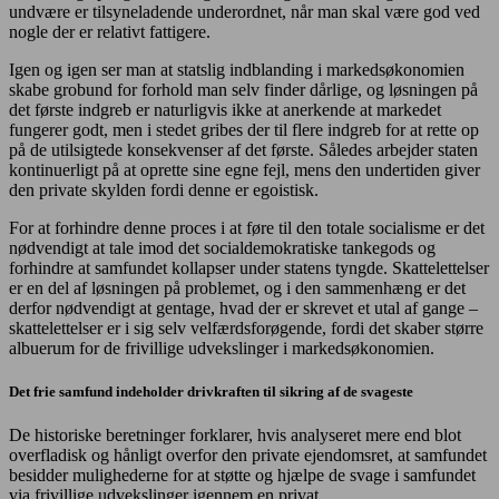
undvære er tilsyneladende underordnet, når man skal være god ved
nogle der er relativt fattigere.
Igen og igen ser man at statslig indblanding i markedsøkonomien
skabe grobund for forhold man selv finder dårlige, og løsningen på
det første indgreb er naturligvis ikke at anerkende at markedet
fungerer godt, men i stedet gribes der til flere indgreb for at rette op
på de utilsigtede konsekvenser af det første. Således arbejder staten
kontinuerligt på at oprette sine egne fejl, mens den undertiden giver
den private skylden fordi denne er egoistisk.
For at forhindre denne proces i at føre til den totale socialisme er det
nødvendigt at tale imod det socialdemokratiske tankegods og
forhindre at samfundet kollapser under statens tyngde. Skattelettelser
er en del af løsningen på problemet, og i den sammenhæng er det
derfor nødvendigt at gentage, hvad der er skrevet et utal af gange –
skattelettelser er i sig selv velfærdsforøgende, fordi det skaber større
albuerum for de frivillige udvekslinger i markedsøkonomien.
Det frie samfund indeholder drivkraften til sikring af de svageste
De historiske beretninger forklarer, hvis analyseret mere end blot
overfladisk og hånligt overfor den private ejendomsret, at samfundet
besidder mulighederne for at støtte og hjælpe de svage i samfundet
via frivillige udvekslinger igennem en privat