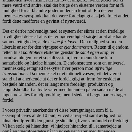
mere værd end andre, skal det bruge den eksterne verden for at få
mulighed for at få andre goder under sin kontrol. Fra det ene
menneskes synspunkt kan det være fordelagtigt at stjæle fra et andet,
fordi dette medfører en gevinst af nytteværdi.
Det er derfor nødvendigt med et system der sikrer at den fredelige
frivillighed deles af alle, det er nødvendigt at sørge for at alle har de
samme rettigheder, at de er
lige for loven
. Den rettighed som den
liberale anser for den vigtigste er
ejendomsretten
. Retten til ejendom,
retten til at
kontrollere
eksterne genstande
samt egen krop
, er
forudsætningen for et socialt system, hvor menneskene kan
samarbejde og hjælpe hinanden. Ejendomsretten som en universel
menneskelig rettighed beskytter hver person mod
ufrivillige
transaktioner
. Da mennesket er et rationelt væsen, vil det være i
stand til at anerkende at det er fordelagtigt at, frem for ensidet at
bestjæle hinanden, det er langt mere fredeligt, produktivt og
langtidsholdbart at bytte varer med hinanden på en sådan måde at
ingen udsættes for udplyndring, men i stedet at begge parter drager
fordel.
I vores privatliv anerkender vi disse betragtninger, som bl.a.
eksemplificeres af de 10 bud, vi ved at respekt samt ærlighed for
hinanden fører til den gunstige situation, hvor samfundet er fredeligt.
Vi kan stole på hinanden, vi hjælper hinanden til i samarbejde at
opnå en værdiforøgelse når vi udveksler varer med hinanden.