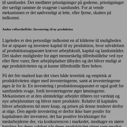
til samfundet. Det medfører prisstigninger på goderne, prisstigninger
der særligt rammer de svageste i samfundet. For at vende
mekanismen er det nødvendigt at lette, eller fjerne, skatten på
indkomst.
Anden velfærdseffekt: Investering til ny produktion
Ligeledes er den personlige indkomst en af kilderne til muligheden
for at opspare og investere kapital til ny produktion, hvor udvidelsen
af produktionsapparatet kræver arbejdskraft, kapital og landområder.
Det skaber muligheder for øget menneskelig tilfredsstillelse ved nye
eller flere varer, flere arbejdspladser tilbydes og det bliver muligt at
øge produktiviteten og at kunne tilfredsstille flere behov.
På det frie marked kan det vises både teoretisk og empirisk at
produktiviteten stiger med investeringerne, samt at investeringerne
øges år for år. En investering i produktionsapparatet er også godt for
samfundets svage, fordi investeringerne øger lønningerne.
Mekanismen er at den almindelige arbejder tilføres nyt værktøj og
nye arbejdsrutiner og bliver mere produktiv. Relativt til kapitalen
bliver arbejderens tid mere knap, og prisen på denne tenderer derfor
at stige. Den øgede investering er derfor ikke bare positiv for
kapitalisten der investerer, det har positive bivirkninger for
medarbejderne der, via konkurrencen i markedet, modtager en større
betaling for deres ydelser når deres produktivitet stiger som resultat