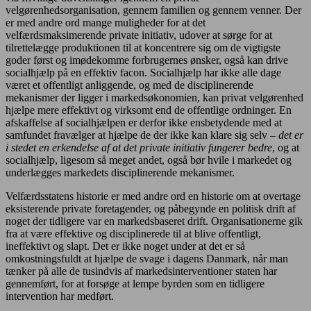
velgørenhedsorganisation, gennem familien og gennem venner. Der
er med andre ord mange muligheder for at det
velfærdsmaksimerende private initiativ, udover at sørge for at
tilrettelægge produktionen til at koncentrere sig om de vigtigste
goder først og imødekomme forbrugernes ønsker, også kan drive
socialhjælp på en effektiv facon. Socialhjælp har ikke alle dage
været et offentligt anliggende, og med de disciplinerende
mekanismer der ligger i markedsøkonomien, kan privat velgørenhed
hjælpe mere effektivt og virksomt end de offentlige ordninger. En
afskaffelse af socialhjælpen er derfor ikke ensbetydende med at
samfundet fravælger at hjælpe de der ikke kan klare sig selv –
det er
i stedet en erkendelse af at det private initiativ fungerer bedre
, og at
socialhjælp, ligesom så meget andet, også bør hvile i markedet og
underlægges markedets disciplinerende mekanismer.
Velfærdsstatens historie er med andre ord en historie om at overtage
eksisterende private foretagender, og påbegynde en politisk drift af
noget der tidligere var en markedsbaseret drift. Organisationerne gik
fra at være effektive og disciplinerede til at blive offentligt,
ineffektivt og slapt. Det er ikke noget under at det er så
omkostningsfuldt at hjælpe de svage i dagens Danmark, når man
tænker på alle de tusindvis af markedsinterventioner staten har
gennemført, for at forsøge at lempe byrden som en tidligere
intervention har medført.