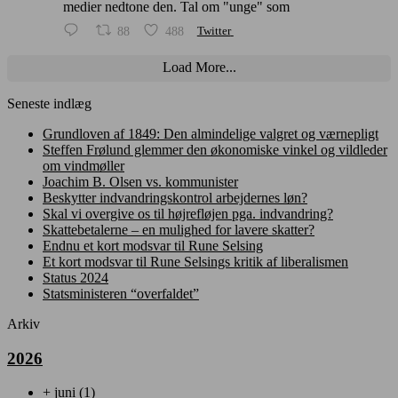
medier nedtone den. Tal om "unge" som
88
488
Twitter
Load More...
Seneste indlæg
Grundloven af 1849: Den almindelige valgret og værnepligt
Steffen Frølund glemmer den økonomiske vinkel og vildleder
om vindmøller
Joachim B. Olsen vs. kommunister
Beskytter indvandringskontrol arbejdernes løn?
Skal vi overgive os til højrefløjen pga. indvandring?
Skattebetalerne – en mulighed for lavere skatter?
Endnu et kort modsvar til Rune Selsing
Et kort modsvar til Rune Selsings kritik af liberalismen
Status 2024
Statsministeren “overfaldet”
Arkiv
2026
+
juni
(1)