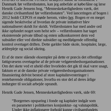
Danmark før velfærdsstaten, kan jeg anbefale at købe/låne og læse
Henrik Gade Jensens bog, “Menneskekærlighedens værk, det
danske civilsamfund før velfærdsstaten”. Ved lanceringen af bogen i
2012 holdt CEPOS et møde herom, video
her
. Bogen er en meget
sigende beskrivelse af hvordan de private initiativer blev
nationaliseret skridt for skridt. Velfærdsstaten har med andre ord
ikke opfundet noget som helst selv – velfærdsstaten har taget
eksisterende private tilbud og enten udkonkurreret dem ved
subsidier eller ved direkte subsidier og medfølgende offentlig
kontrol overtaget driften. Dette gælder både skole, hospitaler, læge,
ældrepleje og social sikring.
Et af de mere slående eksempler på dette er præcis det offentlige
fattigvæsens overtagelse af de private velgørenhedsorganisationer.
Om det skete ved et uheld eller hvorledes det gik til skal være usagt,
faktum er at de danske private velgørenhedsorganisationers
finansiering delvist bestod af store kapitalinvesteringer i
rentebærende obligationer, hvorfra en stor del af deres årlige
indtægter til socialt arbejde oprandt.
Henrik Gade Jensen, Menneskekærlighedens værk, side 69:
“Borgernes opsparing i fonde og kapitaler indgår som
en parameter i politikernes konjunktur- og valutapolitik.
Under ikke-inflationære forhold kunne civilsamfundets