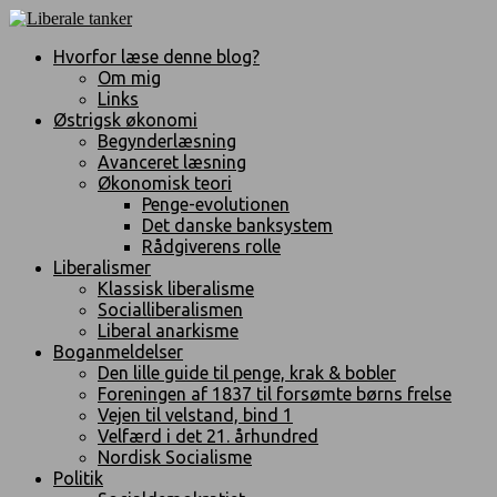
Hvorfor læse denne blog?
Om mig
Links
Østrigsk økonomi
Begynderlæsning
Avanceret læsning
Økonomisk teori
Penge-evolutionen
Det danske banksystem
Rådgiverens rolle
Liberalismer
Klassisk liberalisme
Socialliberalismen
Liberal anarkisme
Boganmeldelser
Den lille guide til penge, krak & bobler
Foreningen af 1837 til forsømte børns frelse
Vejen til velstand, bind 1
Velfærd i det 21. århundred
Nordisk Socialisme
Politik