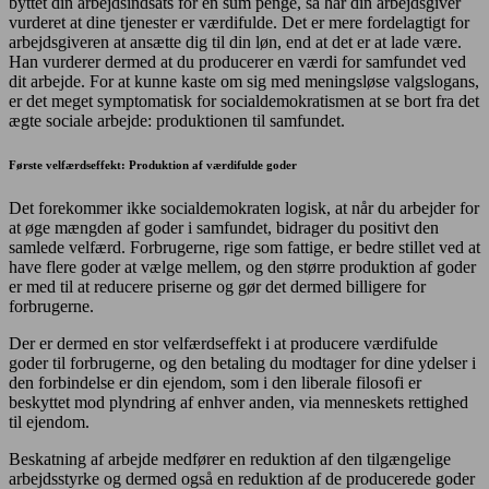
byttet din arbejdsindsats for en sum penge, så har din arbejdsgiver
vurderet at dine tjenester er værdifulde. Det er mere fordelagtigt for
arbejdsgiveren at ansætte dig til din løn, end at det er at lade være.
Han vurderer dermed at du producerer en værdi for samfundet ved
dit arbejde. For at kunne kaste om sig med meningsløse valgslogans,
er det meget symptomatisk for socialdemokratismen at se bort fra det
ægte sociale arbejde: produktionen til samfundet.
Første velfærdseffekt: Produktion af værdifulde goder
Det forekommer ikke socialdemokraten logisk, at når du arbejder for
at øge mængden af goder i samfundet, bidrager du positivt den
samlede velfærd. Forbrugerne, rige som fattige, er bedre stillet ved at
have flere goder at vælge mellem, og den større produktion af goder
er med til at reducere priserne og gør det dermed billigere for
forbrugerne.
Der er dermed en stor velfærdseffekt i at producere værdifulde
goder til forbrugerne, og den betaling du modtager for dine ydelser i
den forbindelse er din ejendom, som i den liberale filosofi er
beskyttet mod plyndring af enhver anden, via menneskets rettighed
til ejendom.
Beskatning af arbejde medfører en reduktion af den tilgængelige
arbejdsstyrke og dermed også en reduktion af de producerede goder