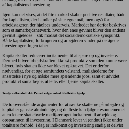
af kapitalistens investering.
Igen kan det vises, at det frie marked skaber positive resultater, både
for kapitalisten, der handler på sine egne mål, men også for
arbejdstageren der hjælpes undervejs. Markedet bør derfor beskrives
som et samarbejdsnetværk, hvor den enes gevinst bliver den andens
gevinst ligeledes – stik modsat det socialdemokratiske synspunkt.
Både kapitalisten, forbrugeren og arbejderen vinder på de øgede
investeringer. Ingen taber.
Kapitalskatter reducerer incitamentet til at spare op og investere.
Dermed bliver arbejdskraften ikke så produktiv som den kunne være
blevet, hvis skatten ikke var blevet opkrævet. Det er derfor
nødvendigt, for at øge samfundets velstand, mulighederne for
ansættelse i nye og måske mere spændende jobs, samt et udvidet
produktivt samarbejde, at lette, eller fjerne kapitalskatter.
Tredje velfærdseffekt: Privat velgørenhed til effektiv hjælp
De to ovenstående argumenter for at sænke skatterne på arbejde og
kapital er ganske almindelige, og de fleste kan følge ræsonnementet
at en lettere skattebyrde medfører øget incitament til arbejde og
opsparingen til investering. I Danmark lever vi (endnu) ikke under
totalitære forhold, i dag er indkomst og investering stadig et delvist