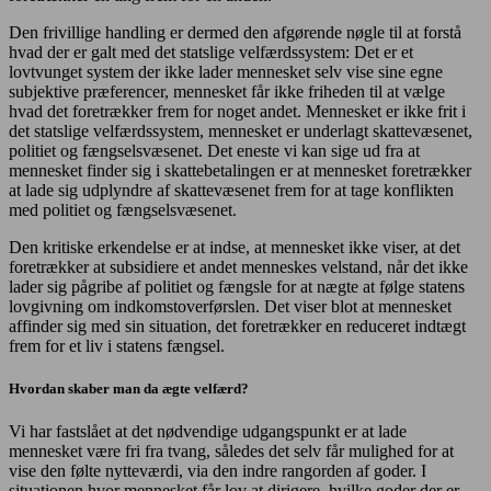
Den frivillige handling er dermed den afgørende nøgle til at forstå
hvad der er galt med det statslige velfærdssystem: Det er et
lovtvunget system der ikke lader mennesket selv vise sine egne
subjektive præferencer, mennesket får ikke friheden til at vælge
hvad det foretrækker frem for noget andet. Mennesket er ikke frit i
det statslige velfærdssystem, mennesket er underlagt skattevæsenet,
politiet og fængselsvæsenet. Det eneste vi kan sige ud fra at
mennesket finder sig i skattebetalingen er at mennesket foretrækker
at lade sig udplyndre af skattevæsenet frem for at tage konflikten
med politiet og fængselsvæsenet.
Den kritiske erkendelse er at indse, at mennesket ikke viser, at det
foretrækker at subsidiere et andet menneskes velstand, når det ikke
lader sig pågribe af politiet og fængsle for at nægte at følge statens
lovgivning om indkomstoverførslen. Det viser blot at mennesket
affinder sig med sin situation, det foretrækker en reduceret indtægt
frem for et liv i statens fængsel.
Hvordan skaber man da ægte velfærd?
Vi har fastslået at det nødvendige udgangspunkt er at lade
mennesket være fri fra tvang, således det selv får mulighed for at
vise den følte nytteværdi, via den indre rangorden af goder. I
situationen hvor mennesket får lov at dirigere, hvilke goder der er