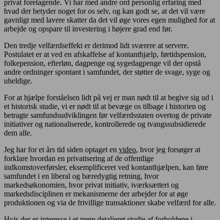
privat foretagende. Vi har med andre ord personlig erfaring med
hvad der betyder noget for os selv, og kan godt se, at det vil være
gavnligt med lavere skatter da det vil øge vores egen mulighed for at
arbejde og opspare til investering i højere grad end før.
Den tredje velfærdseffekt er derimod lidt sværere at servere.
Postulatet er at ved en afskaffelse af kontanthjælp, førtidspension,
folkepension, efterløn, dagpenge og sygedagpenge vil der opstå
andre ordninger spontant i samfundet, der støtter de svage, syge og
uheldige.
For at hjælpe forståelsen lidt på vej er man nødt til at begive sig ud i
et historisk studie, vi er nødt til at bevæge os tilbage i historien og
betragte samfundsudviklingen før velfærdsstaten overtog de private
initiativer og nationaliserede, kontrollerede og tvangssubsidierede
dem alle.
Jeg har for et års tid siden optaget en
video
, hvor jeg forsøger at
forklare hvordan en privatisering af de offentlige
indkomstoverførsler, eksemplificeret ved kontanthjælpen, kan føre
samfundet i en liberal og bæredygtig retning, hvor
markedsøkonomien, hvor privat initiativ, iværksætteri og
markedsdisciplinen er mekanismerne der arbejder for at øge
produktionen og via de frivillige transaktioner skabe velfærd for alle.
Hvis der er interesse i et mere detaljeret studie af forholdene i