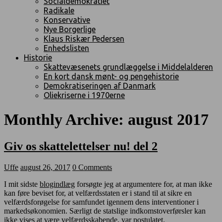
Socialdemokratiet
Radikale
Konservative
Nye Borgerlige
Klaus Riskær Pedersen
Enhedslisten
Historie
Skattevæsenets grundlæggelse i Middelalderen
En kort dansk mønt- og pengehistorie
Demokratiseringen af Danmark
Oliekriserne i 1970erne
Monthly Archive:
august 2017
Giv os skattelettelser nu! del 2
Uffe
august 26, 2017
0 Comments
I mit sidste
blogindlæg
forsøgte jeg at argumentere for, at man ikke
kan føre beviset for, at velfærdsstaten er i stand til at sikre en
velfærdsforøgelse for samfundet igennem dens interventioner i
markedsøkonomien. Særligt de statslige indkomstoverførsler kan
ikke vises at være velfærdsskabende, var postulatet.