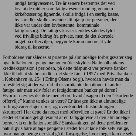
undgå fattigvæsenet. Tre år senere bestemtes det ved
lov, at de midler som fattigvæsenet modtog gennem
kirkebøsser og lignende, skulle indgå i en særlig kasse,
hvis midler skulle anvendes til hjælp for personer, der
ikke var under den lovbestemte, kommunale
fattigforsorg. De fattiges kasser tænktes således fyldt
ved frivillige bidrag fra private, men da det skortede
noget på offerviljen, begyndte kommunerne at yde
bidrag til kasserne.”
Forholdene var således at priserne på almindelige forbrugsvarer steg
pga. inflationen i pengemængden (der skyldes Nationalbankens
kreditekspansion i perioden, på dette tidspunkt var private banker
ikke tilladt at skabe kredit – det skete først i 1857 med Privatbanken
i København (s. 254 i Erling Olsens bog)), hvordan havde man da
forestillet sig at der var råd til eksorbitante donationer til andre
fattige, når man selv føler at fattigdommen banker på døren?
Hvorfor nævnes det ikke med et ord hvad årsagen til den “skortende
offervilje” kunne tænkes at være? Er årsagen ikke at almindelige
forbrugsvarer stiger i pris, og overskuddet i husholdningen
skrumper? Har dette da noget med offerviljen at gøre? Er det ikke i
stedet et forudsigeligt resultat af en fattiggørelse af den almindelige
borger via en inflationspolitik? Statsløsningen på dette problem er
naturligvis bare at tage pengene i stedet for at lade folk selv vælge,
hvor mange penge der skal gå til forsørgelse, hvor meget kan de selv