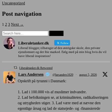
Uncategorized
Post navigation
1
2
3
Next →
Liberaletanker.dk
Follow
Liberal blogger, tilhænger af den østrigske skole, den private
ejendomsret og det frie marked. Følg med på min blog hvis du vil
have liberal inspiration!
Liberaletanker.dk Retweeted
Lars Andersen
@larsanders1620
·
august 5, 2026
Opskrift på tyranni i Danmark:
1. Lad i 100.000 vis af muslimer indvandre.
2. Lad befolkningen se, at kriminaliteten, radikaliseringen
og utrygheden stiger. 3. Lad være med at nævne den
egentlige årsag og lad de statsejede- og -finansierede