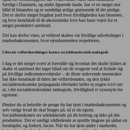
Særligt i Danmark, og andre lignende lande, har vi en meget stor
tillid til hinanden og er samtidigt ærlige grænsende til det pinlige.
Det er derfor meget frugtbar jord hvor frivilligheden kan blomstre,
og hvor kendskab til de økonomiske love kan bane vejen for et
meget produktivt samfund.
Det kan derfor vises, at velfærd skabes via frivillige udvekslinger i
markedsøkonomien, hvor ejendomsretten respekteres.
Liberale velfærdsordninger kontra socialdemokratisk tankegods
I dag er det meget svært at forestille sig hvordan det skulle lykkes at
skabe et samfund der tager hånd om de svageste ved at forlade sig
på frivillige indkomstoverførsler – de fleste nulevende mennesker
har ikke kendskab til tiden før velfærdsstaten, og den tykke
socialdemokratiske propaganda efterlader heller ej nogen tvivl om
at, i det socialdemokratiske tankegods, frivillighed er synonym for
egoisme.
Ønsker du at beholde de penge du har tjent i markedsøkonomien og
selv vælge hvad de skal bruges på, så er du egoist.
Socialdemokraten ser udelukkende på dit forbrug og ikke på din
produktion
. Det er særligt vildledende at opstille tingene på sådan en
forsimplet, og forkert, facon. Når du har tjent andre i markedet,