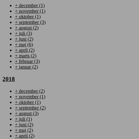
+
december
(1)
+
november
(1)
+
oktober
(1)
+
september
(3)
+
august
(2)
+
juli
(3)
+
juni
(2)
+
maj
(6)
+
april
(2)
+
marts
(2)
+
februar
(3)
+
januar
(2)
2018
+
december
(2)
+
november
(1)
+
oktober
(1)
+
september
(2)
+
august
(3)
+
juli
(1)
+
juni
(2)
+
maj
(2)
+
april
(2)