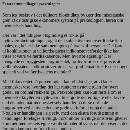
Først et smut tilbage i praxeologien
Som jeg beskrev i det tidligere blogindlæg bygger den misesianske
gren af de østrigske økonomers system på praxeologien, læren om
menneskets handling.
Der var i det tidligere blogindlæg et fokus på
nytteværdibetragtninger, og at den subjektive nytteværdi ikke kan
måles, og heller ikke sammenlignes på tværs af personer. Det førte
til konklusionen at velfærdsstatens indkomstoverførsler ikke kan
vises at være velfærdsskabende. Men hvorfor egentlig? Der
manglede en byggesten i argumentet, for hvorfor er det præcis at
velfærdsstatens indkomstoverførsler var problematiske? Er der noget
specielt ved velfærdsstatens metoder?
Med fokus rettet på praxeologien kan vi blot sige, at vi lader
mennesket vise hvordan det har rangeret nytteværdien for hvert
gode i en ordinal rækkefølge. Praxeologien kan kun fastslå om et
menneske knytter en nytteværdi til et gode der er højere eller lavere
end et andet, når mennesket selv handler på disse ordinale
rangordner ved at bytte det ene gode væk for at opnå det andet.
Nøglen er handlingen i sig selv, med den ekstra forudsætning at
handlingen foretages frivilligt. Først under frivillige omstændigheder
kommer menneskets egne værdiestimater til syne, når det viser at det
foretrækker en ting frem for en anden.