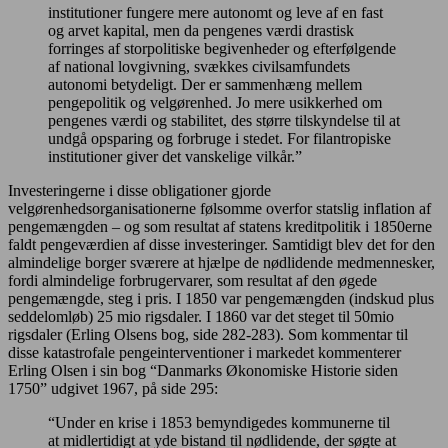
institutioner fungere mere autonomt og leve af en fast
og arvet kapital, men da pengenes værdi drastisk
forringes af storpolitiske begivenheder og efterfølgende
af national lovgivning, svækkes civilsamfundets
autonomi betydeligt. Der er sammenhæng mellem
pengepolitik og velgørenhed. Jo mere usikkerhed om
pengenes værdi og stabilitet, des større tilskyndelse til at
undgå opsparing og forbruge i stedet. For filantropiske
institutioner giver det vanskelige vilkår.”
Investeringerne i disse obligationer gjorde
velgørenhedsorganisationerne følsomme overfor statslig inflation af
pengemængden – og som resultat af statens kreditpolitik i 1850erne
faldt pengeværdien af disse investeringer. Samtidigt blev det for den
almindelige borger sværere at hjælpe de nødlidende medmennesker,
fordi almindelige forbrugervarer, som resultat af den øgede
pengemængde, steg i pris. I 1850 var pengemængden (indskud plus
seddelomløb) 25 mio rigsdaler. I 1860 var det steget til 50mio
rigsdaler (Erling Olsens bog, side 282-283). Som kommentar til
disse katastrofale pengeinterventioner i markedet kommenterer
Erling Olsen i sin bog “Danmarks Økonomiske Historie siden
1750” udgivet 1967, på side 295:
“Under en krise i 1853 bemyndigedes kommunerne til
at midlertidigt at yde bistand til nødlidende, der søgte at