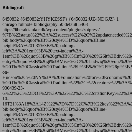
Bibliografi
6450832
{6450832:YHYKZSSF},{6450832:UZ4NDGJZ}
1
chicago-fullnote-bibliography
50
default
5468
https://liberaletanker.dk/wp-content/plugins/zotpress/
%7B%22status%22%3A%22success%22%2C%22updateneeded
bib-body%26quot%3B%20style%3D%26quot%3Bline-
height%3A%201.35%3B%20padding-
left%3A%201em%3B%20text-indent%3A-
1em%3B%26quot%3B%26gt%3B%5Cn%20%20%26lt%3Bdiv%20cl
entry%26quot%3B%26gt%3BMises%2C%20Ludwig%20von.%20%2
%20The%20Classical%20Tradition%26lt%3B%5C%2Fi%26gt%3B.%2
on-
Hudson%2C%20NY%3A%20Foundation%20for%20Economic%20
%20The%20Classical%20Tradition%22%2C%22creators%22
930439-23-
6%22%2C%22DOI%22%3A%22%22%2C%22citationKey%22%3A
10-
16T21%3A18%3A14Z%22%7D%7D%2C%7B%22key%22%3A%22YH
bib-body%26quot%3B%20style%3D%26quot%3Bline-
height%3A%201.35%3B%20padding-
left%3A%201em%3B%20text-indent%3A-
1em%3B%26quot%3B%26gt%3B%5Cn%20%20%26lt%3Bdiv%20cl
entry%26quot%3B%26gt%3BMises%2C%20Ludwig%20von.%20%