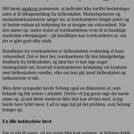
Mit første
modsvar
pointerede, at individet ikke træffer beslutninger
uden at få tilbagemelding fra fællesskabet. Markedspriserne og
markedsmekanismerne sørger for, at iværksætteren bruger priser og
sit bedste estimat på indtjening for at designe sin virksomhed. Når
den starter op, starter testen af iværksætterens evne til at forudsige
markedets efterspørgsel – på bundlinjen kan iværksætteren se, om
det er gået godt eller skidt.
Bundlinjen for iværksætteren er fællesskabets evaluering af hans
virksomhed. Det er først her, iværksætteren får den håndgribelige
feedback fra fællesskabet, og først her vi kan sige noget
meningsfuldt om, hvorvidt iværksætterens beslutning var konform
med fællesskabets værdier, eller om han gik imod fællesskabet og
indkasserede et tab.
Men dette synspunkt havde Selsing også en diskussion af, som
befandt sig lidt senere i afsnittet. Derfor vil jeg gerne tage det næste
emne op, så mit første modsvar ikke blot kan afvises med, at jeg
burde have lyttet mere. Lad os tage hul på det problem, som Selsing
bringer op.
En lille indskydelse først
Før vi går til sagen, vil jeg gerne blot kort pointere, at Selsings kritik