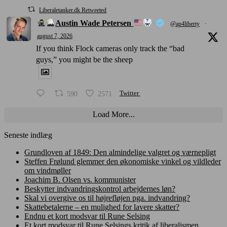
Liberaletanker.dk Retweeted
Austin Wade Petersen
@ap4liberty
·
august 7, 2026
If you think Flock cameras only track the “bad
guys,” you might be the sheep
590
2571
Twitter
Load More...
Seneste indlæg
Grundloven af 1849: Den almindelige valgret og værnepligt
Steffen Frølund glemmer den økonomiske vinkel og vildleder
om vindmøller
Joachim B. Olsen vs. kommunister
Beskytter indvandringskontrol arbejdernes løn?
Skal vi overgive os til højrefløjen pga. indvandring?
Skattebetalerne – en mulighed for lavere skatter?
Endnu et kort modsvar til Rune Selsing
Et kort modsvar til Rune Selsings kritik af liberalismen