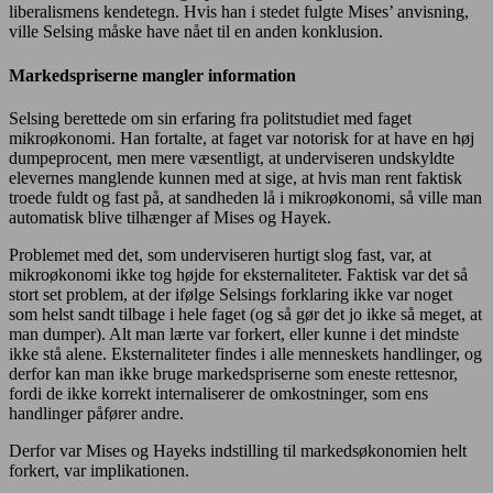
liberalismens kendetegn. Hvis han i stedet fulgte Mises’ anvisning,
ville Selsing måske have nået til en anden konklusion.
Markedspriserne mangler information
Selsing berettede om sin erfaring fra politstudiet med faget
mikroøkonomi. Han fortalte, at faget var notorisk for at have en høj
dumpeprocent, men mere væsentligt, at underviseren undskyldte
elevernes manglende kunnen med at sige, at hvis man rent faktisk
troede fuldt og fast på, at sandheden lå i mikroøkonomi, så ville man
automatisk blive tilhænger af Mises og Hayek.
Problemet med det, som underviseren hurtigt slog fast, var, at
mikroøkonomi ikke tog højde for eksternaliteter. Faktisk var det så
stort set problem, at der ifølge Selsings forklaring ikke var noget
som helst sandt tilbage i hele faget (og så gør det jo ikke så meget, at
man dumper). Alt man lærte var forkert, eller kunne i det mindste
ikke stå alene. Eksternaliteter findes i alle menneskets handlinger, og
derfor kan man ikke bruge markedspriserne som eneste rettesnor,
fordi de ikke korrekt internaliserer de omkostninger, som ens
handlinger påfører andre.
Derfor var Mises og Hayeks indstilling til markedsøkonomien helt
forkert, var implikationen.