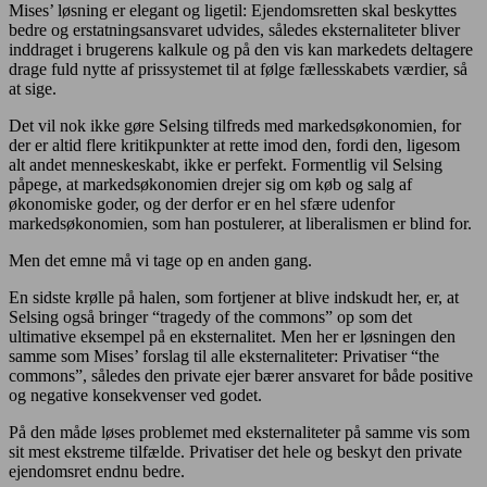
Mises’ løsning er elegant og ligetil: Ejendomsretten skal beskyttes
bedre og erstatningsansvaret udvides, således eksternaliteter bliver
inddraget i brugerens kalkule og på den vis kan markedets deltagere
drage fuld nytte af prissystemet til at følge fællesskabets værdier, så
at sige.
Det vil nok ikke gøre Selsing tilfreds med markedsøkonomien, for
der er altid flere kritikpunkter at rette imod den, fordi den, ligesom
alt andet menneskeskabt, ikke er perfekt. Formentlig vil Selsing
påpege, at markedsøkonomien drejer sig om køb og salg af
økonomiske goder, og der derfor er en hel sfære udenfor
markedsøkonomien, som han postulerer, at liberalismen er blind for.
Men det emne må vi tage op en anden gang.
En sidste krølle på halen, som fortjener at blive indskudt her, er, at
Selsing også bringer “tragedy of the commons” op som det
ultimative eksempel på en eksternalitet. Men her er løsningen den
samme som Mises’ forslag til alle eksternaliteter: Privatiser “the
commons”, således den private ejer bærer ansvaret for både positive
og negative konsekvenser ved godet.
På den måde løses problemet med eksternaliteter på samme vis som
sit mest ekstreme tilfælde. Privatiser det hele og beskyt den private
ejendomsret endnu bedre.