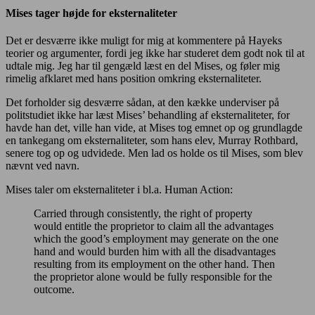
Mises tager højde for eksternaliteter
Det er desværre ikke muligt for mig at kommentere på Hayeks
teorier og argumenter, fordi jeg ikke har studeret dem godt nok til at
udtale mig. Jeg har til gengæld læst en del Mises, og føler mig
rimelig afklaret med hans position omkring eksternaliteter.
Det forholder sig desværre sådan, at den kække underviser på
politstudiet ikke har læst Mises’ behandling af eksternaliteter, for
havde han det, ville han vide, at Mises tog emnet op og grundlagde
en tankegang om eksternaliteter, som hans elev, Murray Rothbard,
senere tog op og udvidede. Men lad os holde os til Mises, som blev
nævnt ved navn.
Mises taler om eksternaliteter i bl.a. Human Action:
Carried through consistently, the right of property
would entitle the proprietor to claim all the advantages
which the good’s employment may generate on the one
hand and would burden him with all the disadvantages
resulting from its employment on the other hand. Then
the proprietor alone would be fully responsible for the
outcome.
…