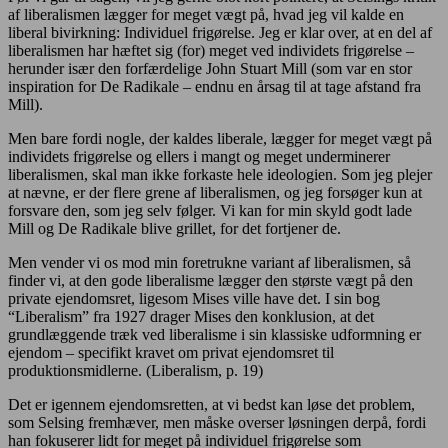
af liberalismen lægger for meget vægt på, hvad jeg vil kalde en
liberal bivirkning: Individuel frigørelse. Jeg er klar over, at en del af
liberalismen har hæftet sig (for) meget ved individets frigørelse –
herunder især den forfærdelige John Stuart Mill (som var en stor
inspiration for De Radikale – endnu en årsag til at tage afstand fra
Mill).
Men bare fordi nogle, der kaldes liberale, lægger for meget vægt på
individets frigørelse og ellers i mangt og meget underminerer
liberalismen, skal man ikke forkaste hele ideologien. Som jeg plejer
at nævne, er der flere grene af liberalismen, og jeg forsøger kun at
forsvare den, som jeg selv følger. Vi kan for min skyld godt lade
Mill og De Radikale blive grillet, for det fortjener de.
Men vender vi os mod min foretrukne variant af liberalismen, så
finder vi, at den gode liberalisme lægger den største vægt på den
private ejendomsret, ligesom Mises ville have det. I sin bog
“Liberalism” fra 1927 drager Mises den konklusion, at det
grundlæggende træk ved liberalisme i sin klassiske udformning er
ejendom – specifikt kravet om privat ejendomsret til
produktionsmidlerne. (Liberalism, p. 19)
Det er igennem ejendomsretten, at vi bedst kan løse det problem,
som Selsing fremhæver, men måske overser løsningen derpå, fordi
han fokuserer lidt for meget på individuel frigørelse som