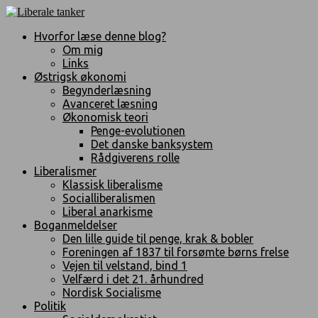
Hvorfor læse denne blog?
Om mig
Links
Østrigsk økonomi
Begynderlæsning
Avanceret læsning
Økonomisk teori
Penge-evolutionen
Det danske banksystem
Rådgiverens rolle
Liberalismer
Klassisk liberalisme
Socialliberalismen
Liberal anarkisme
Boganmeldelser
Den lille guide til penge, krak & bobler
Foreningen af 1837 til forsømte børns frelse
Vejen til velstand, bind 1
Velfærd i det 21. århundred
Nordisk Socialisme
Politik