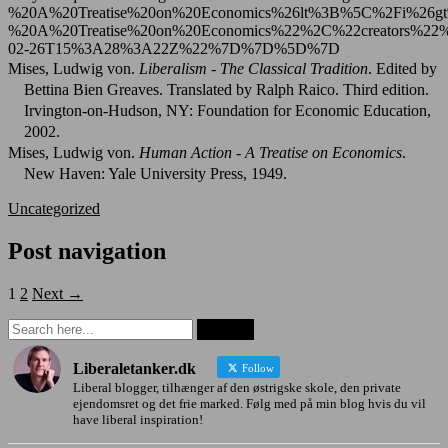
%20A%20Treatise%20on%20Economics%26lt%3B%5C%2Fi%26
%20A%20Treatise%20on%20Economics%22%2C%22creators
02-26T15%3A28%3A22Z%22%7D%7D%5D%7D
Mises, Ludwig von.
Liberalism - The Classical Tradition
. Edited by
Bettina Bien Greaves. Translated by Ralph Raico. Third edition.
Irvington-on-Hudson, NY: Foundation for Economic Education,
2002.
Mises, Ludwig von.
Human Action - A Treatise on Economics
.
New Haven: Yale University Press, 1949.
Uncategorized
Post navigation
1
2
Next →
Liberaletanker.dk
Follow
Liberal blogger, tilhænger af den østrigske skole, den private
ejendomsret og det frie marked. Følg med på min blog hvis du vil
have liberal inspiration!