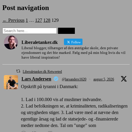
Post navigation
← Previous
1
…
127
128
129
Liberaletanker.dk
Follow
Liberal blogger, tilhænger af den østrigske skole, den private
ejendomsret og det frie marked. Følg med på min blog hvis du vil
have liberal inspiration!
Liberaletanker.dk Retweeted
Lars Andersen
@larsanders1620
·
august 5, 2026
Opskrift på tyranni i Danmark:
1. Lad i 100.000 vis af muslimer indvandre.
2. Lad befolkningen se, at kriminaliteten, radikaliseringen
og utrygheden stiger. 3. Lad være med at nævne den
egentlige årsag og lad de statsejede- og -finansierede
medier nedtone den. Tal om "unge" som