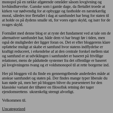
monopol på en række afgørende områder såsom lovgivning og
lovhåndhævelse. Ganske som i gamle dage, da flertallet troede at
kirken var nødvendig for at opbygge og fastholde en næstekærlig
moral, således tror flertallet i dag at samfundet har brug for staten til
at holde os på dydens smalle sti, for vores egen skyld, og især for de
svages skyld.
Formålet med denne blog er at ryste det fundament ved at tale om de
alternativer samfundet har, både dem vi har brugt før i tiden, men
også de muligheder der ligger foran os. Det er efter bloggerens klare
opfattelse muligt at skabe et samfund hvor statens indflydelse er
kraftigt reduceret, i erkendelse af at den centrale forskel mellem stat
og samfund er at udviklingen i samfundet er baseret på frivillige
relationer, mens de påduttede systemer fra det offentlige er baseret
på lovgivningens tvang og et voldsmonopol til at rette borgerne ind.
Her på bloggen vil du finde en gennemgribende anderledes måde at
anskue samfundet og staten på. Der findes mange typer liberale du
kan støde på, men her på bloggen bliver du præsenteret for den
klassiske variant der tilhører en filosofisk retning der tager
ejendomsrettens ukrænkelig strengt alvorligt.
Velkommen til.
Uncategorized