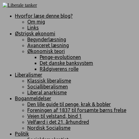
Hvorfor læse denne blog?
Om mig
Links
Østrigsk økonomi
Begynderlæsning
Avanceret læsning
Økonomisk teori
Penge-evolutionen
Det danske banksystem
Rådgiverens rolle
Liberalismer
Klassisk liberalisme
Socialliberalismen
Liberal anarkisme
Boganmeldelser
Den lille guide til penge, krak & bobler
Foreningen af 1837 til forsømte børns frelse
Vejen til velstand, bind 1
Velfærd i det 21. århundred
Nordisk Socialisme
Politik