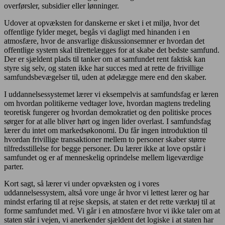
overførsler, subsidier eller lønninger.
Udover at opvæksten for danskerne er sket i et miljø, hvor det
offentlige fylder meget, begås vi dagligt med hinanden i en
atmosfære, hvor de ansvarlige diskussionsemner er hvordan det
offentlige system skal tilrettelægges for at skabe det bedste samfund.
Der er sjældent plads til tanker om at samfundet rent faktisk kan
styre sig selv, og staten ikke har succes med at rette de frivillige
samfundsbevægelser til, uden at ødelægge mere end den skaber.
I uddannelsessystemet lærer vi eksempelvis at samfundsfag er læren
om hvordan politikerne vedtager love, hvordan magtens tredeling
teoretisk fungerer og hvordan demokratiet og den politiske proces
sørger for at alle bliver hørt og ingen lider overlast. I samfundsfag
lærer du intet om markedsøkonomi. Du får ingen introduktion til
hvordan frivillige transaktioner mellem to personer skaber større
tilfredsstillelse for begge personer. Du lærer ikke at love opstår i
samfundet og er af menneskelig oprindelse mellem ligeværdige
parter.
Kort sagt, så lærer vi under opvæksten og i vores
uddannelsessystem, altså vore unge år hvor vi lettest lærer og har
mindst erfaring til at rejse skepsis, at staten er det rette værktøj til at
forme samfundet med. Vi går i en atmosfære hvor vi ikke taler om at
staten står i vejen, vi anerkender sjældent det logiske i at staten har