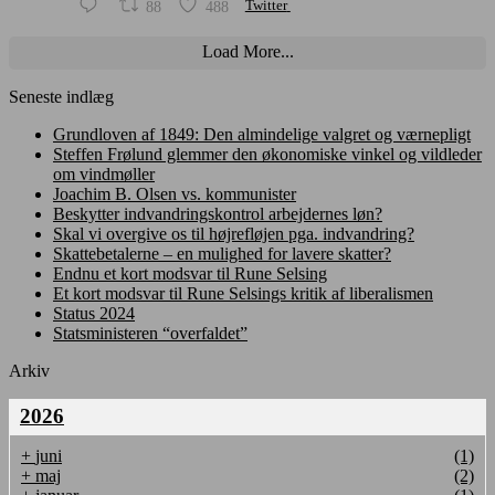
88
488
Twitter
Load More...
Seneste indlæg
Grundloven af 1849: Den almindelige valgret og værnepligt
Steffen Frølund glemmer den økonomiske vinkel og vildleder
om vindmøller
Joachim B. Olsen vs. kommunister
Beskytter indvandringskontrol arbejdernes løn?
Skal vi overgive os til højrefløjen pga. indvandring?
Skattebetalerne – en mulighed for lavere skatter?
Endnu et kort modsvar til Rune Selsing
Et kort modsvar til Rune Selsings kritik af liberalismen
Status 2024
Statsministeren “overfaldet”
Arkiv
2026
+
juni
(1)
+
maj
(2)