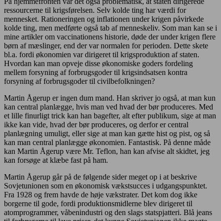
På hjemmefronten var det også problematisk, at staten dirigerede
ressourcerne til krigsførelsen. Selv kolde ting har værdi for
mennesket. Rationeringen og inflationen under krigen påvirkede
kolde ting, men medførte også tab af menneskeliv. Som man kan se i
mine artikler om vaccinationens historie, døde der under krigen flere
børn af mæslinger, end der var normalen for perioden. Dette skete
bl.a. fordi økonomien var dirigeret til krigsproduktion af staten.
Hvordan kan man opveje disse økonomiske goders fordeling
mellem forsyning af forbrugsgoder til krigsindsatsen kontra
forsyning af forbrugsgoder til civilbefolkningen?
Martin Ågerup er ingen dum mand. Han skriver jo også, at man kun
kan central planlægge, hvis man ved hvad der bør produceres. Med
et lille finurligt trick kan han bagefter, alt efter publikum, sige at man
ikke kan vide, hvad der bør produceres, og derfor er central
planlægning umuligt, eller sige at man kan gætte hist og pist, og så
kan man central planlægge økonomien. Fantastisk. På denne måde
kan Martin Ågerup være Mr. Teflon, han kan afvise alt skidtet, jeg
kan forsøge at klæbe fast på ham.
Martin Ågerup går på de følgende sider meget op i at beskrive
Sovjetunionen som en økonomisk vækstsucces i udgangspunktet.
Fra 1928 og frem havde de høje vækstrater. Det kom dog ikke
borgerne til gode, fordi produktionsmidlerne blev dirigeret til
atomprogrammer, våbenindustri og den slags statspjatteri. Blå jeans