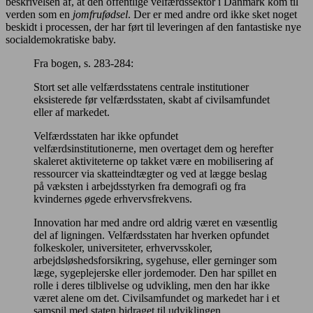
beskrivelsen af, at den offentlige velfærdssektor i Danmark kom til
verden som en
jomfrufødsel
. Der er med andre ord ikke sket noget
beskidt i processen, der har ført til leveringen af den fantastiske nye
socialdemokratiske baby.
Fra bogen, s. 283-284:
Stort set alle velfærdsstatens centrale institutioner
eksisterede før velfærdsstaten, skabt af civilsamfundet
eller af markedet.
Velfærdsstaten har ikke opfundet
velfærdsinstitutionerne, men overtaget dem og herefter
skaleret aktiviteterne op takket være en mobilisering af
ressourcer via skatteindtægter og ved at lægge beslag
på væksten i arbejdsstyrken fra demografi og fra
kvindernes øgede erhvervsfrekvens.
Innovation har med andre ord aldrig været en væsentlig
del af ligningen. Velfærdsstaten har hverken opfundet
folkeskoler, universiteter, erhvervsskoler,
arbejdsløshedsforsikring, sygehuse, eller gerninger som
læge, sygeplejerske eller jordemoder. Den har spillet en
rolle i deres tilblivelse og udvikling, men den har ikke
været alene om det. Civilsamfundet og markedet har i et
samspil med staten bidraget til udviklingen.