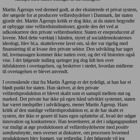
Martin Ågerups ved dermed godt, at der eksisterede et privat system,
der sørgede for at producere velfærdsydelser i Danmark, før staten
gjorde det. Martin Ågerups kritik er dog ikke, at da staten begyndte
at opbygge sine velfærdsinstitutioner, gjorde den det ved at
udkonkurrere den private velfærdssektor. Staten er eneproducent af
lovene. Med dette værktøj i hånden, styret af socialdemokraternes
ideologi, blev bl.a. skattelovene lavet om, så der var rigelig med
finansiering til at kvase den private sektor. Den udvikling har taget
tid, lovmassagen kommer ikke natten over, og det vil historien også
vise. I det følgende indlæg springer jeg dog lidt hen over
tidsfaktoren i overtagelsen, og beskriver i stedet, hvordan midlerne
til overtagelsen er blevet anvendt.
I ovenstående citat fra Martin Ågerup er det tydeligt, at han har et
blødt punkt for staten. Han skriver, at den private
velfærdsproduktion er blevet skabt som et samspil mellem stat og
marked. Det private har ikke på egen hånd udviklet systemet, staten
har været medspiller i udviklingen, mener Martin Ågerup. Hans
kritik af den statslige velfærdsproduktion er, at de har skabt et
system, der ikke er gearet til hans egen opfattelse af, hvad der udgør
innovation og konkurrence. Han teoretiserer, at det i udgangspunktet
var muligt at øge produktionen af velfærdsydelserne med
positiv
samfundsnytte
, men overser at diskutere, om processen hvormed
produktionen blev forøget, var retfærdig. I det følgende vil jeg