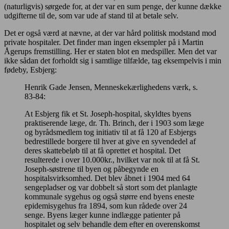
(naturligvis) sørgede for, at der var en sum penge, der kunne dække
udgifterne til de, som var ude af stand til at betale selv.
Det er også værd at nævne, at der var hård politisk modstand mod
private hospitaler. Det finder man ingen eksempler på i Martin
Ågerups fremstilling. Her er staten blot en medspiller. Men det var
ikke sådan det forholdt sig i samtlige tilfælde, tag eksempelvis i min
fødeby, Esbjerg:
Henrik Gade Jensen, Menneskekærlighedens værk, s.
83-84:
At Esbjerg fik et St. Joseph-hospital, skyldtes byens
praktiserende læge, dr. Th. Brinch, der i 1903 som læge
og byrådsmedlem tog initiativ til at få 120 af Esbjergs
bedrestillede borgere til hver at give en syvendedel af
deres skattebeløb til at få oprettet et hospital. Det
resulterede i over 10.000kr., hvilket var nok til at få St.
Joseph-søstrene til byen og påbegynde en
hospitalsvirksomhed. Det blev åbnet i 1904 med 64
sengepladser og var dobbelt så stort som det planlagte
kommunale sygehus og også større end byens eneste
epidemisygehus fra 1894, som kun rådede over 24
senge. Byens læger kunne indlægge patienter på
hospitalet og selv behandle dem efter en overenskomst