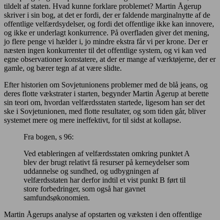
tildelt af staten. Hvad kunne forklare problemet? Martin Ågerup
skriver i sin bog, at det er fordi, der er faldende marginalnytte af de
offentlige velfærdsydelser, og fordi det offentlige ikke kan innovere,
og ikke er underlagt konkurrence. På overfladen giver det mening,
jo flere penge vi hælder i, jo mindre ekstra får vi per krone. Der er
næsten ingen konkurrenter til det offentlige system, og vi kan ved
egne observationer konstatere, at der er mange af værktøjerne, der er
gamle, og bærer tegn af at være slidte.
Efter historien om Sovjetunionens problemer med de blå jeans, og
deres flotte vækstrater i starten, begynder Martin Ågerup at berette
sin teori om, hvordan velfærdsstaten startede, ligesom han ser det
ske i Sovjetunionen, med flotte resultater, og som tiden går, bliver
systemet mere og mere ineffektivt, for til sidst at kollapse.
Fra bogen, s 96:
Ved etableringen af velfærdsstaten omkring punktet A
blev der brugt relativt få resurser på kerneydelser som
uddannelse og sundhed, og udbygningen af
velfærdsstaten har derfor indtil et vist punkt B ført til
store forbedringer, som også har gavnet
samfundsøkonomien.
Martin Ågerups analyse af opstarten og væksten i den offentlige