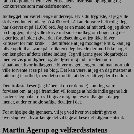
fat på to pointer mere: Velfærdsstatens historiske opbygning og
konkurrence som markedsfænomen.
Indlægget har været længe undervejs. Hvis du frygtede, at jeg ville
skrive endnu et indlæg på 4900 ord, så kan du være helt rolig. Jeg
har skrevet et på 11.000 ord. Jeg er en mand af mit ord, og jeg skrev
på bloggen, at jeg ville skrive mit sidste indlæg om bogen, og det
agter jeg at holde (givet den forudsætning, at jeg ikke bliver
kritiseret for min kritik – i det tilfælde at jeg modtager kritik, kan jeg
blive nødt til at svare på kritikken). Jeg lovede derimod ikke noget
om længden af dette sidste indlæg. Jeg vil gerne gøre blogarbejdet
med en vis grundighed, og det fører mig ind i mellem ud i
situationer, hvor indlæggene bliver meget længere end man normalt
ville forvente at se på en blog. Det kan være, at jeg en dag mestrer at
fatte mig i korthed, men det ser ud til, at der er lidt vej dertil endnu.
Den trofaste læser (jeg håber, at du er derude) kan dog være
forvisset om, at jeg i fremtiden vil forsøge at holde indlæggene lidt
kortere. Jeg håber du vil tilgive mig, og læse indlægget, da jeg
mener, at der er nogle saftige detaljer i det.
For at hjælpe dig igennem, vil jeg ved hver overskrift give et
overslag over, hvor længe det vil tage at læse det følgende afsnit.
Martin Ågerup og velfærdsstatens