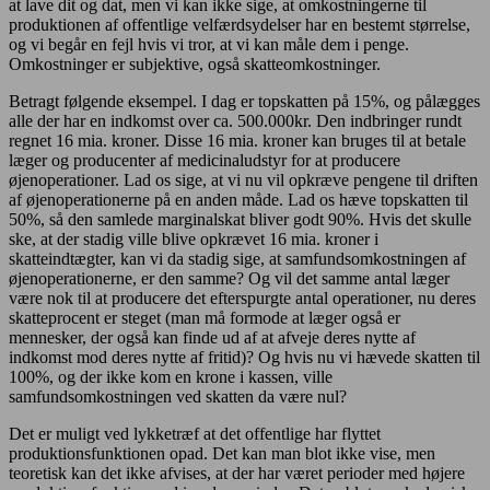
at lave dit og dat, men vi kan ikke sige, at omkostningerne til
produktionen af offentlige velfærdsydelser har en bestemt størrelse,
og vi begår en fejl hvis vi tror, at vi kan måle dem i penge.
Omkostninger er subjektive, også skatteomkostninger.
Betragt følgende eksempel. I dag er topskatten på 15%, og pålægges
alle der har en indkomst over ca. 500.000kr. Den indbringer rundt
regnet 16 mia. kroner. Disse 16 mia. kroner kan bruges til at betale
læger og producenter af medicinaludstyr for at producere
øjenoperationer. Lad os sige, at vi nu vil opkræve pengene til driften
af øjenoperationerne på en anden måde. Lad os hæve topskatten til
50%, så den samlede marginalskat bliver godt 90%. Hvis det skulle
ske, at der stadig ville blive opkrævet 16 mia. kroner i
skatteindtægter, kan vi da stadig sige, at samfundsomkostningen af
øjenoperationerne, er den samme? Og vil det samme antal læger
være nok til at producere det efterspurgte antal operationer, nu deres
skatteprocent er steget (man må formode at læger også er
mennesker, der også kan finde ud af at afveje deres nytte af
indkomst mod deres nytte af fritid)? Og hvis nu vi hævede skatten til
100%, og der ikke kom en krone i kassen, ville
samfundsomkostningen ved skatten da være nul?
Det er muligt ved lykketræf at det offentlige har flyttet
produktionsfunktionen opad. Det kan man blot ikke vise, men
teoretisk kan det ikke afvises, at der har været perioder med højere