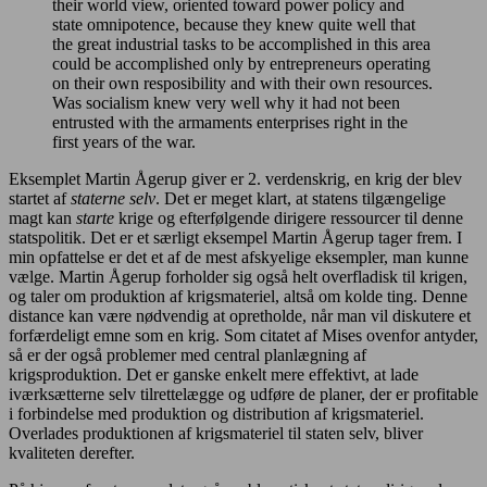
their world view, oriented toward power policy and
state omnipotence, because they knew quite well that
the great industrial tasks to be accomplished in this area
could be accomplished only by entrepreneurs operating
on their own resposibility and with their own resources.
Was socialism knew very well why it had not been
entrusted with the armaments enterprises right in the
first years of the war.
Eksemplet Martin Ågerup giver er 2. verdenskrig, en krig der blev
startet af
staterne selv
. Det er meget klart, at statens tilgængelige
magt kan
starte
krige og efterfølgende dirigere ressourcer til denne
statspolitik. Det er et særligt eksempel Martin Ågerup tager frem. I
min opfattelse er det et af de mest afskyelige eksempler, man kunne
vælge. Martin Ågerup forholder sig også helt overfladisk til krigen,
og taler om produktion af krigsmateriel, altså om kolde ting. Denne
distance kan være nødvendig at opretholde, når man vil diskutere et
forfærdeligt emne som en krig. Som citatet af Mises ovenfor antyder,
så er der også problemer med central planlægning af
krigsproduktion. Det er ganske enkelt mere effektivt, at lade
iværksætterne selv tilrettelægge og udføre de planer, der er profitable
i forbindelse med produktion og distribution af krigsmateriel.
Overlades produktionen af krigsmateriel til staten selv, bliver
kvaliteten derefter.