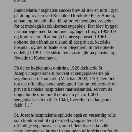
85-86:
Sankt Maria-hospitalets succes blev så stor en torn i øjet
på domprovsten ved Roskilde Domkirke Peter Bondo,
at han tog initiativ til at få opført et menighedssygehus
for at imødegå katolikkernes sygepleje. Det blev bygget
i samarbejde med kommunen og taget i brug i 1908-09
og kom senere til at indgå i amtssygehuset. I 1961
ophørte det offentlige tilskud til det private, katolske
hospital, og det fortsatte som plejehjem, til det ophørte
endeligt i 1991. De sidste fem søstre gik på pension og
flyttede til København.
På deres højdepunkt omkring 1920 dækkede St.
Joseph-hospitalerne ti procent af sengepladserne på
sygehusene i Danmark. (Malchau 2003, 150) Derefter
tog det offentlige sygehusbyggeri fart og reducerede de
private katolske hospitalers markedsandel, selvom de
nogenlunde opretholdt et niveau på ca. 1.000
sengepladser frem til år 1940, hvorefter det langsomt
faldt. […]
St. Joseph-hospitalerne spillede også en væsentlig rolle
som konkurrent til og dermed igangsætter af det
offentlige sygehusvæsen, som i flere byer ikke ville
være kommet så hurtigt i gang uden udfordringen fra de