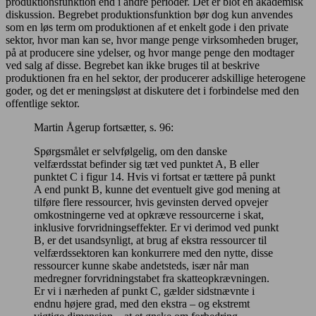
produktionsfunktion end i andre perioder. Det er blot en akademisk
diskussion. Begrebet produktionsfunktion bør dog kun anvendes
som en løs term om produktionen af et enkelt gode i den private
sektor, hvor man kan se, hvor mange penge virksomheden bruger,
på at producere sine ydelser, og hvor mange penge den modtager
ved salg af disse. Begrebet kan ikke bruges til at beskrive
produktionen fra en hel sektor, der producerer adskillige heterogene
goder, og det er meningsløst at diskutere det i forbindelse med den
offentlige sektor.
Martin Ågerup fortsætter, s. 96:
Spørgsmålet er selvfølgelig, om den danske
velfærdsstat befinder sig tæt ved punktet A, B eller
punktet C i figur 14. Hvis vi fortsat er tættere på punkt
A end punkt B, kunne det eventuelt give god mening at
tilføre flere ressourcer, hvis gevinsten derved opvejer
omkostningerne ved at opkræve ressourcerne i skat,
inklusive forvridningseffekter. Er vi derimod ved punkt
B, er det usandsynligt, at brug af ekstra ressourcer til
velfærdssektoren kan konkurrere med den nytte, disse
ressourcer kunne skabe andetsteds, især når man
medregner forvridningstabet fra skatteopkrævningen.
Er vi i nærheden af punkt C, gælder sidstnævnte i
endnu højere grad, med den ekstra – og ekstremt