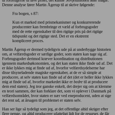
til forbrugerne til lave priser, det kunne Sovjetunionen ikke magte.
Denne analyse fører Martin Ågerup til at skrive følgende:
Fra bogen, s 87:
Kun et marked med prismekanismer og konkurrerende
producenter kan frembringe et væld af forbrugsgoder
med de rette egenskaber til den rigtige pris på det rigtige
tidspunkt og det rigtige sted. Det er en ekstremt
kompliceret proces.
Martin Ågerup er dermed tydeligvis ude på at underbygge historien
om, at velfærdsgoder er særlige goder, som staten kan tage sig af.
Forbrugsgoder derimod kræver koordination og distributionen
igennem markedsøkonomien, og det kan staten ikke finde ud af. Det
er ikke lykkes mig at finde ud af, hvorfor velfærdsydelserne har
disse tilsyneladende magiske egenskaber, at de er så simple at
producere, at selv staten kan finde ud af det (det er heller ikke lykkes
mig at finde ud af, hvorfor markedet ikke er
bedre
til at producere
dem end staten). Jeg tror ganske enkelt, det drejer sig om at klemme
en teori sammen, der kan forklare det, som vi oplever i Danmark på
velfærdsområdet, hvor staten er nær ved eneproducent, uden at sige
det rent ud, at årsagen til problemet er staten selv.
Han ser lige så tydeligt som jeg, at det offentlige altid skriger efter
flere penge, og altid producerer ufatteligt lidt for de resurser, de får