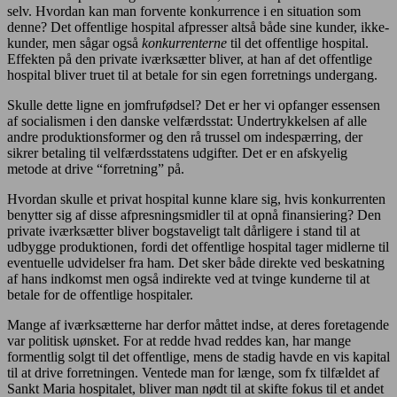
selv. Hvordan kan man forvente konkurrence i en situation som
denne? Det offentlige hospital afpresser altså både sine kunder, ikke-
kunder, men sågar også
konkurrenterne
til det offentlige hospital.
Effekten på den private iværksætter bliver, at han af det offentlige
hospital bliver truet til at betale for sin egen forretnings undergang.
Skulle dette ligne en jomfrufødsel? Det er her vi opfanger essensen
af socialismen i den danske velfærdsstat: Undertrykkelsen af alle
andre produktionsformer og den rå trussel om indespærring, der
sikrer betaling til velfærdsstatens udgifter. Det er en afskyelig
metode at drive “forretning” på.
Hvordan skulle et privat hospital kunne klare sig, hvis konkurrenten
benytter sig af disse afpresningsmidler til at opnå finansiering? Den
private iværksætter bliver bogstaveligt talt dårligere i stand til at
udbygge produktionen, fordi det offentlige hospital tager midlerne til
eventuelle udvidelser fra ham. Det sker både direkte ved beskatning
af hans indkomst men også indirekte ved at tvinge kunderne til at
betale for de offentlige hospitaler.
Mange af iværksætterne har derfor måttet indse, at deres foretagende
var politisk uønsket. For at redde hvad reddes kan, har mange
formentlig solgt til det offentlige, mens de stadig havde en vis kapital
til at drive forretningen. Ventede man for længe, som fx tilfældet af
Sankt Maria hospitalet, bliver man nødt til at skifte fokus til et andet