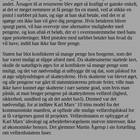
andet. Årsagen til at resurserne blev øget så kraftigt er ganske enkelt,
at det er meget nemmere at få penge fra en mand, ved at stikke en
pistol i næbbet på ham, og sige at han skal betale, end det er at
spørge om ikke han vil give dig pengene. Hvis betaleren bliver
spurgt pænt, vil han overveje sine alternative muligheder med
pengene, og kun afstå et beløb, der er i overensstemmelse med hans
egne prioriteringer. Med pistolen mod næbbet betaler han hvad du
vil have, indtil han ikke har flere penge.
Staten har blot konfiskeret så mange penge hos borgerne, som det
har været muligt at slippe afsted med. Da skattesatserne startede lavt,
skulle de naturligvis øges for at konfiskere så mange penge som
muligt, og det var nødvendigt at udbygge dit og dat, som påskud for
at øge udplyndringen af skatteyderne. Hvis skatterne var blevet øget,
og alle pengene var gået til statsministerens private ferier, ville man
ikke have kunnet øge skatterne i nær samme grad, som hvis man
påstår, at man bruger pengene på skatteyderens velfærd (lighed,
sikkerhed, sundhed og alt det andet bavl). Dermed var det
nødvendigt, for at indføre Karl Marx’ 10 trins model fra det
kommunistiske manifest, at opfinde alle mulige velfærdspåskud for
at få vælgernes gunst til projektet. Velfærdsstaten er opbygget af
Karl Marx’ ideologi og arbejderbevægelsens snævre interesser, ikke
af økonomiske hensyn. Det glemmer Martin Ågerup i sin fortælling
om velfærdsstatens faser.