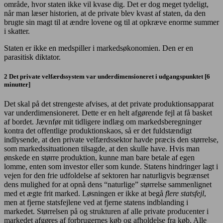
område, hvor staten ikke vil kvase dig. Det er dog meget tydeligt,
når man læser historien, at de private blev kvast af staten, da den
brugte sin magt til at ændre lovene og til at opkræve enorme summer
i skatter.
Staten er ikke en medspiller i markedsøkonomien. Den er en
parasitisk diktator.
2 Det private velfærdssystem var underdimensioneret i udgangspunktet [6
minutter]
Det skal på det strengeste afvises, at det private produktionsapparat
var underdimensioneret. Dette er en helt afgørende fejl at få basket
af bordet. Jævnfør mit tidligere indlæg om markedsberegninger
kontra det offentlige produktionskaos, så er det fuldstændigt
indlysende, at den private velfærdssektor havde præcis den størrelse,
som markedssituationen tilsagde, at den skulle have. Hvis man
ønskede en større produktion, kunne man bare betale af egen
lomme, enten som investor eller som kunde. Statens hindringer lagt i
vejen for den frie udfoldelse af sektoren har naturligvis begrænset
dens mulighed for at opnå dens “naturlige” størrelse sammenlignet
med et ægte frit marked. Løsningen er ikke at begå
flere statsfejl
,
men at fjerne statsfejlene ved at fjerne statens indblanding i
markedet. Størrelsen på og strukturen af alle private producenter i
markedet afgøres af forbrugernes køb og afholdelse fra køb. Alle