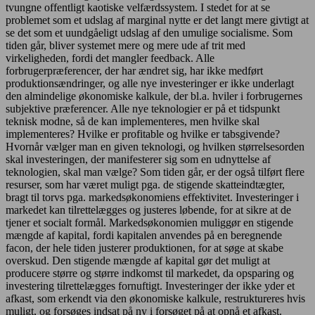
tvungne offentligt kaotiske velfærdssystem. I stedet for at se
problemet som et udslag af marginal nytte er det langt mere givtigt at
se det som et uundgåeligt udslag af den umulige socialisme. Som
tiden går, bliver systemet mere og mere ude af trit med
virkeligheden, fordi det mangler feedback. Alle
forbrugerpræferencer, der har ændret sig, har ikke medført
produktionsændringer, og alle nye investeringer er ikke underlagt
den almindelige økonomiske kalkule, der bl.a. hviler i forbrugernes
subjektive præferencer. Alle nye teknologier er på et tidspunkt
teknisk modne, så de kan implementeres, men hvilke skal
implementeres? Hvilke er profitable og hvilke er tabsgivende?
Hvornår vælger man en given teknologi, og hvilken størrelsesorden
skal investeringen, der manifesterer sig som en udnyttelse af
teknologien, skal man vælge? Som tiden går, er der også tilført flere
resurser, som har været muligt pga. de stigende skatteindtægter,
bragt til torvs pga. markedsøkonomiens effektivitet. Investeringer i
markedet kan tilrettelægges og justeres løbende, for at sikre at de
tjener et socialt formål. Markedsøkonomien muliggør en stigende
mængde af kapital, fordi kapitalen anvendes på en beregnende
facon, der hele tiden justerer produktionen, for at søge at skabe
overskud. Den stigende mængde af kapital gør det muligt at
producere større og større indkomst til markedet, da opsparing og
investering tilrettelægges fornuftigt. Investeringer der ikke yder et
afkast, som erkendt via den økonomiske kalkule, restruktureres hvis
muligt, og forsøges indsat på ny i forsøget på at opnå et afkast.