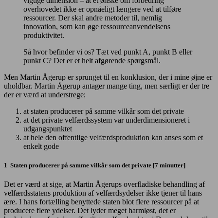
vigtige dimension – at et ønske om forbedring
overhovedet ikke er opnåeligt længere ved at tilføre
ressourcer. Der skal andre metoder til, nemlig
innovation, som kan øge ressourceanvendelsens
produktivitet.
Så hvor befinder vi os? Tæt ved punkt A, punkt B eller
punkt C? Det er et helt afgørende spørgsmål.
Men Martin Ågerup er sprunget til en konklusion, der i mine øjne er
uholdbar. Martin Ågerup antager mange ting, men særligt er der tre
der er værd at understrege;
at staten producerer på samme vilkår som det private
at det private velfærdssystem var underdimensioneret i
udgangspunktet
at hele den offentlige velfærdsproduktion kan anses som et
enkelt gode
1 Staten producerer på samme vilkår som det private [7 minutter]
Det er værd at sige, at Martin Ågerups overfladiske behandling af
velfærdsstatens produktion af velfærdsydelser ikke tjener til hans
ære. I hans fortælling benyttede staten blot flere ressourcer på at
producere flere ydelser. Det lyder meget harmløst, det er