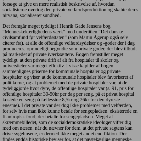
forsøge at give en mere realistisk beskrivelse af, hvordan
socialisterne overtog den private velfærdsproduktion og skabte deres
nirvana, socialiseret sundhed.
Det fremgår meget tydeligt i Henrik Gade Jensens bog
“Menneskekærlighedens værk” med undertitlen “Det danske
civilsamfund før velfærdsstaten” (som Martin Ågerup også selv
citerer fra), at alle de offentlige velfærdsydelser og -goder der i dag
produceres, oprindeligt begyndte som private goder, der blev tilbudt
på markedet af private iværksættere. Bogen fremstiller meget
tydeligt, at den private drift af alt fra hospitaler til skoler og
universiteter var meget effektiv. I visse kapitler af bogen
sammenlignes priserne for kommunale hospitaler og private
hospitaler, og viser, at de kommunale hospitaler blev favoriseret af
politikerne, og at problemet med de private hospitaler var, at de
tydeliggjorde hvor dyre, de offentlige hospitaler var (s. 91, pris for
offentlige hospitaler 30-50kr per dag per seng, på et privat hospital
kostede en seng på fællesstue 8,5kr og 26kr for den dyreste
enestue). I det private var der dog ikke problemer med velfærden,
for selv hvis man ikke kunne betale for sengepladsen, eksisterede en
filantropisk fond, der betalte for sengepladsen. Meget af
skræmmebilledet, som de socialdemokratiske ideologer vifter dig
med om næsen, når du nævner for dem, at det private sagtens kan
drive sygehusene, er dermed ikke meget andet end fiktion. Der
findes endda historiske beviser for, at det næstekærlige menneske