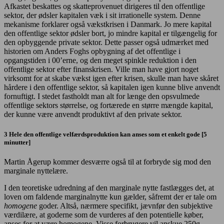
Afkastet beskattes og skatteprovenuet dirigeres til den offentlige
sektor, der ødsler kapitalen væk i sit irrationelle system. Denne
mekanisme forklarer også vækstkrisen i Danmark. Jo mere kapital
den offentlige sektor ødsler bort, jo mindre kapital er tilgængelig for
den opbyggende private sektor. Dette passer også udmærket med
historien om Anders Foghs opbygning af det offentlige i
opgangstiden i 00’erne, og den meget spinkle reduktion i den
offentlige sektor efter finanskrisen. Ville man have gjort noget
virksomt for at skabe vækst igen efter krisen, skulle man have skåret
hårdere i den offentlige sektor, så kapitalen igen kunne blive anvendt
fornuftigt. I stedet fastholdt man alt for længe den opsvulmede
offentlige sektors størrelse, og fortærede en større mængde kapital,
der kunne være anvendt produktivt af den private sektor.
3 Hele den offentlige velfærdsproduktion kan anses som et enkelt gode [5
minutter]
Martin Ågerup kommer desværre også til at forbryde sig mod den
marginale nyttelære.
I den teoretiske udredning af den marginale nytte fastlægges det, at
loven om faldende marginalnytte kun gælder, såfremt der er tale om
homogene
goder. Altså, nærmere specifikt, jævnfør den subjektive
værdilære, at goderne som de vurderes af den potentielle køber,
anses for at være homogene. Visse forbrugere vil anskue 250g