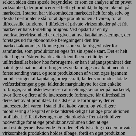
sektor, siden dens spæde begyndelse, er som en analyse af en privat
virksomhed, der producerer et helt nyt produkt, tidligere ukendt på
markedet. I starten har virksomheden markedet helt for sig selv, og
de skal derfor alene stå for at øge produktionen af varen, for at
tilfredsstille kunderne. I tilfældet af private virksomheder på et frit
marked er hans fortælling brugbar. Ved opstart af en ny
iværksættervirksomhed er det givet, at nye kapitalinvesteringer, der
foretages ud fra økonomiske beregninger i den frie
markedsøkonomi, vil kunne give store velfærdsgevinster for
samfundet, som produktionen øges fra sin spæde start. Det er helt
efter bogen. Når en iværksætter identificerer et tidligere
utilfredsstillet behov hos forbrugerne, er han i udgangspunktet i den
naturlige situation, at forbrugernes velfærd øges markant med den
første sending varer, og som produktionen af varen øges igennem
mobiliseringen af kapital og arbejdskraft, falder samfundets totale
velfærdsfremgang pga. faldende marginalnytte for den enkelte
forbruger, samt tilstedeværelsen af mætningsfænomer på markedet,
hvor flere og flere af de interesserede forbrugere får tilfredsstillet
deres behov af produktet. Til sidst er alle forbrugere, der er
interesserede i varen, i stand til at købe varen, og yderligere
mobilisering af kapital er ikke tilstrækkeligt til at øge produktionen
profitabelt. Effektiviseringer og teknologiske fremskridt bliver
nødvendige for at øge produktionsvolumen uden at øge
omkostningerne tilsvarende. Foruden effektivisering må den private
virksomheds produktion holdes tilbage, fordi en øget produktion