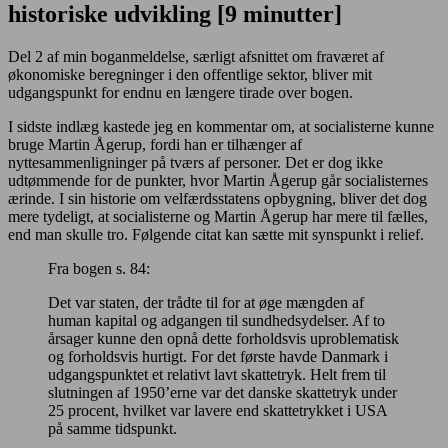
historiske udvikling [9 minutter]
Del 2 af min boganmeldelse, særligt afsnittet om fraværet af
økonomiske beregninger i den offentlige sektor, bliver mit
udgangspunkt for endnu en længere tirade over bogen.
I sidste indlæg kastede jeg en kommentar om, at socialisterne kunne
bruge Martin Ågerup, fordi han er tilhænger af
nyttesammenligninger på tværs af personer. Det er dog ikke
udtømmende for de punkter, hvor Martin Ågerup går socialisternes
ærinde. I sin historie om velfærdsstatens opbygning, bliver det dog
mere tydeligt, at socialisterne og Martin Ågerup har mere til fælles,
end man skulle tro. Følgende citat kan sætte mit synspunkt i relief.
Fra bogen s. 84:
Det var staten, der trådte til for at øge mængden af
human kapital og adgangen til sundhedsydelser. Af to
årsager kunne den opnå dette forholdsvis uproblematisk
og forholdsvis hurtigt. For det første havde Danmark i
udgangspunktet et relativt lavt skattetryk. Helt frem til
slutningen af 1950’erne var det danske skattetryk under
25 procent, hvilket var lavere end skattetrykket i USA
på samme tidspunkt.