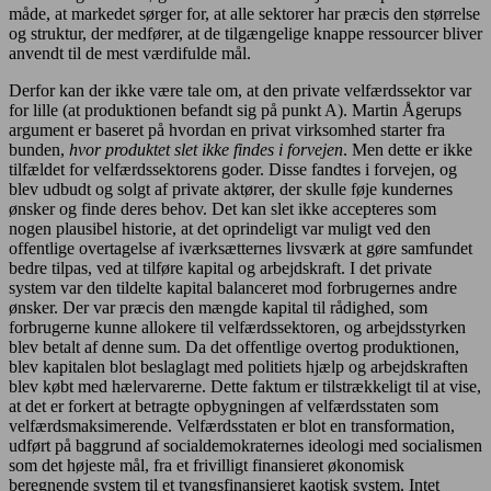
måde, at markedet sørger for, at alle sektorer har præcis den størrelse
og struktur, der medfører, at de tilgængelige knappe ressourcer bliver
anvendt til de mest værdifulde mål.
Derfor kan der ikke være tale om, at den private velfærdssektor var
for lille (at produktionen befandt sig på punkt A). Martin Ågerups
argument er baseret på hvordan en privat virksomhed starter fra
bunden,
hvor produktet slet ikke findes i forvejen
. Men dette er ikke
tilfældet for velfærdssektorens goder. Disse fandtes i forvejen, og
blev udbudt og solgt af private aktører, der skulle føje kundernes
ønsker og finde deres behov. Det kan slet ikke accepteres som
nogen plausibel historie, at det oprindeligt var muligt ved den
offentlige overtagelse af iværksætternes livsværk at gøre samfundet
bedre tilpas, ved at tilføre kapital og arbejdskraft. I det private
system var den tildelte kapital balanceret mod forbrugernes andre
ønsker. Der var præcis den mængde kapital til rådighed, som
forbrugerne kunne allokere til velfærdssektoren, og arbejdsstyrken
blev betalt af denne sum. Da det offentlige overtog produktionen,
blev kapitalen blot beslaglagt med politiets hjælp og arbejdskraften
blev købt med hælervarerne. Dette faktum er tilstrækkeligt til at vise,
at det er forkert at betragte opbygningen af velfærdsstaten som
velfærdsmaksimerende. Velfærdsstaten er blot en transformation,
udført på baggrund af socialdemokraternes ideologi med socialismen
som det højeste mål, fra et frivilligt finansieret økonomisk
beregnende system til et tvangsfinansieret kaotisk system. Intet