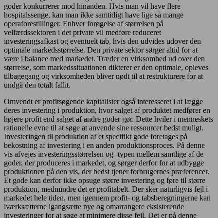
goder konkurrerer mod hinanden. Hvis man vil have flere
hospitalssenge, kan man ikke samtidigt have lige så mange
operaforestillinger. Enhver forøgelse af størrelsen på
velfærdssektoren i det private vil medføre reduceret
investeringsafkast og eventuelt tab, hvis den udvides udover den
optimale markedsstørrelse. Den private sektor sørger altid for at
være i balance med markedet. Træder en virksomhed ud over den
størrelse, som markedssituationen dikterer er den optimale, opleves
tilbagegang og virksomheden bliver nødt til at restrukturere for at
undgå den totalt fallit.
Omvendt er profitsøgende kapitalister også interesseret i at lægge
deres investering i produktion, hvor salget af produktet medfører en
højere profit end salget af andre goder gør. Dette hviler i menneskets
rationelle evne til at søge at anvende sine ressourcer bedst muligt.
Investeringen til produktion af et specifikt gode foretages på
bekostning af investering i en anden produktionsproces. På denne
vis afvejes investeringsstørrelsen og -typen mellem samtlige af de
goder, der produceres i markedet, og sørger derfor for at udbygge
produktionen på den vis, der bedst tjener forbrugernes præferencer.
Et gode kan derfor ikke opsuge større investering og føre til større
produktion, medmindre det er profitabelt. Der sker naturligvis fejl i
markedet hele tiden, men igennem profit- og tabsberegningerne kan
iværksætterne igangsætte nye og omarrangere eksisterende
investeringer for at søge at minimere disse fejl. Det er på denne