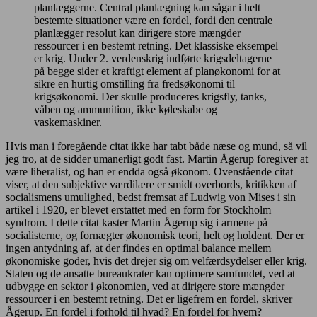
planlæggerne. Central planlægning kan sågar i helt
bestemte situationer være en fordel, fordi den centrale
planlægger resolut kan dirigere store mængder
ressourcer i en bestemt retning. Det klassiske eksempel
er krig. Under 2. verdenskrig indførte krigsdeltagerne
på begge sider et kraftigt element af planøkonomi for at
sikre en hurtig omstilling fra fredsøkonomi til
krigsøkonomi. Der skulle produceres krigsfly, tanks,
våben og ammunition, ikke køleskabe og
vaskemaskiner.
Hvis man i foregående citat ikke har tabt både næse og mund, så vil
jeg tro, at de sidder umanerligt godt fast. Martin Ågerup foregiver at
være liberalist, og han er endda også økonom. Ovenstående citat
viser, at den subjektive værdilære er smidt overbords, kritikken af
socialismens umulighed, bedst fremsat af Ludwig von Mises i sin
artikel i 1920, er blevet erstattet med en form for Stockholm
syndrom. I dette citat kaster Martin Ågerup sig i armene på
socialisterne, og fornægter økonomisk teori, helt og holdent. Der er
ingen antydning af, at der findes en optimal balance mellem
økonomiske goder, hvis det drejer sig om velfærdsydelser eller krig.
Staten og de ansatte bureaukrater kan optimere samfundet, ved at
udbygge en sektor i økonomien, ved at dirigere store mængder
ressourcer i en bestemt retning. Det er ligefrem en fordel, skriver
Ågerup. En fordel i forhold til hvad? En fordel for hvem?