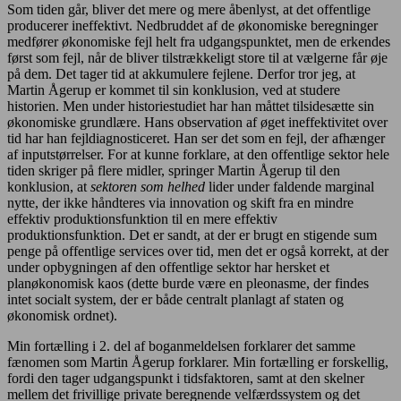
Som tiden går, bliver det mere og mere åbenlyst, at det offentlige
producerer ineffektivt. Nedbruddet af de økonomiske beregninger
medfører økonomiske fejl helt fra udgangspunktet, men de erkendes
først som fejl, når de bliver tilstrækkeligt store til at vælgerne får øje
på dem. Det tager tid at akkumulere fejlene. Derfor tror jeg, at
Martin Ågerup er kommet til sin konklusion, ved at studere
historien. Men under historiestudiet har han måttet tilsidesætte sin
økonomiske grundlære. Hans observation af øget ineffektivitet over
tid har han fejldiagnosticeret. Han ser det som en fejl, der afhænger
af inputstørrelser. For at kunne forklare, at den offentlige sektor hele
tiden skriger på flere midler, springer Martin Ågerup til den
konklusion, at
sektoren som helhed
lider under faldende marginal
nytte, der ikke håndteres via innovation og skift fra en mindre
effektiv produktionsfunktion til en mere effektiv
produktionsfunktion. Det er sandt, at der er brugt en stigende sum
penge på offentlige services over tid, men det er også korrekt, at der
under opbygningen af den offentlige sektor har hersket et
planøkonomisk kaos (dette burde være en pleonasme, der findes
intet socialt system, der er både centralt planlagt af staten og
økonomisk ordnet).
Min fortælling i 2. del af boganmeldelsen forklarer det samme
fænomen som Martin Ågerup forklarer. Min fortælling er forskellig,
fordi den tager udgangspunkt i tidsfaktoren, samt at den skelner
mellem det frivillige private beregnende velfærdssystem og det