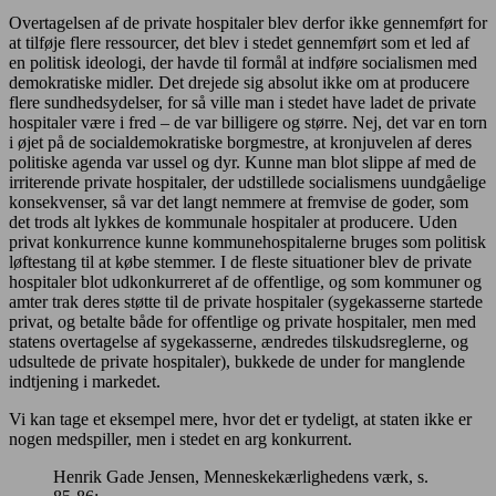
Overtagelsen af de private hospitaler blev derfor ikke gennemført for
at tilføje flere ressourcer, det blev i stedet gennemført som et led af
en politisk ideologi, der havde til formål at indføre socialismen med
demokratiske midler. Det drejede sig absolut ikke om at producere
flere sundhedsydelser, for så ville man i stedet have ladet de private
hospitaler være i fred – de var billigere og større. Nej, det var en torn
i øjet på de socialdemokratiske borgmestre, at kronjuvelen af deres
politiske agenda var ussel og dyr. Kunne man blot slippe af med de
irriterende private hospitaler, der udstillede socialismens uundgåelige
konsekvenser, så var det langt nemmere at fremvise de goder, som
det trods alt lykkes de kommunale hospitaler at producere. Uden
privat konkurrence kunne kommunehospitalerne bruges som politisk
løftestang til at købe stemmer. I de fleste situationer blev de private
hospitaler blot udkonkurreret af de offentlige, og som kommuner og
amter trak deres støtte til de private hospitaler (sygekasserne startede
privat, og betalte både for offentlige og private hospitaler, men med
statens overtagelse af sygekasserne, ændredes tilskudsreglerne, og
udsultede de private hospitaler), bukkede de under for manglende
indtjening i markedet.
Vi kan tage et eksempel mere, hvor det er tydeligt, at staten ikke er
nogen medspiller, men i stedet en arg konkurrent.
Henrik Gade Jensen, Menneskekærlighedens værk, s.