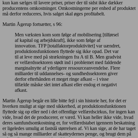
kun kan sælges til lavere priser, priser der til sidst ikke dækker
producentens omkostninger. Omkostningerne per enhed af produktet
må derfor reduceres, hvis salget skal øges profitabelt.
Martin Ågerup fortsætter, s 96:
Men væksten kom som følge af mobilisering [tilførsel
af kapital og arbejdskraft], ikke som følge af
innovation. TFP [totalfaktorproduktivitet] var uændret,
produktionsfunktionen flyttede sig ikke opad. Det var
til at leve med på strækningen fra A til B. Men gradvist
er velfærdssektoren stødt ind i problemet med faldende
marginalnytte af yderligere ressourceanvendelse. Flere
milliarder til uddannelses- og sundhedssektoren giver
derfor efterhånden et meget ringe afkast – i visse
tilfælde måske slet intet afkast eller endog et negativt
afkast.
Martin Ågerup begår en lille bitte fejl i sin historie her, for det er
hverken muligt at sige med sikkerhed, at produktionsfunktionen
flyttede sig op eller ned i det offentlige velfærdscirkus, for ingen kan
vide, hvad det de producerer, er værd. Vi kan heller ikke vide, hvad
deres samfundsomkostning er, for velfærdstabet igennem beskatning
er ligeledes umulig at fastslå størrelsen af. Vi kan sige, at de har taget
så og så mange milliarder af skatteydernes penge, og brugt dem på