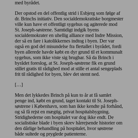
med byrådet.
Der opstod en del offentlig strid i Esbjerg som følge af
dr. Brinchs initiativ. Den socialdemokratiske borgmester
ville kun have et offentligt sygehus og agiterede mod
St. Joseph-søstrene. Samtidigt indgik byens
socialdemokrater en uhellig alliance med Indre Mission,
der så en fare i katolikkernes indtog i byen. Der var
også en god del misundelse fra flertallet i byrådet, fordi
byen allerede havde købt en dyr grund til et kommunalt
sygehus, som ikke viste sig brugbar. Så da Brinch i
byrådet foreslog, at St. Joseph-søstrene fik en grund
stillet gratis til rådighed mod at stille et antal sengeplads
frit til rådighed for byen, blev det stemt ned.
[…]
Men det lykkedes Brinch på kun to år at få samlet
penge ind, købt en grund, taget kontakt til St. Joseph-
søstrene i København, som han ikke kendte på forhånd,
og så få rejst en mægtig, privat hospitalsbygning.
Stridighederne om hospitalet var dog ikke endt. De
socialistiske blade i byen skrev hårrejsende historier om
den dårlige behandling på hospitalet, hvor søstrene
både sultede og pryglede patienterne.