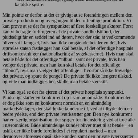
katolske søstre.
Min pointe er derfor, at det er givtigt at se forandringen mellem den
private produktion og overgangen til den offentlige produktion. Vi
kan prøve at se det fra synspunktet af flere forskellige aktører. Først
kan vi betragte forbrugeren af de private sundhedstilbud, der
pludseligt får en seddel ind ad døren, hvor der står, at vedkommende
bliver sat i fængsel, hvis han ikke omgående betaler en del, hvis
størrelse staten fastlægger han skal betale, af det offentlige hospitals
driftsomkostninger (nationalisering af sygekasserne). Hvis man skal
betale både for det offentlige “tilbud” samt det private, hvis han
vælger det private, men han kun skal betale for det offentlige
“tilbud”, hvis man vælger det offentlige – hvorfor så ikke fravælge
det private, og spare de penge? De private fik ikke længere tilskud,
og ville man indlægges her, skulle man betale særskilt.
Vi kan også se det fra ejeren af det private hospitals synspunkt.
Pludseligt starter en konkurrent op i samme område. Konkurrenten
er dog ikke som en konkurrent normalt er, en almindelig
markedsdeltager, der skal lokke kunderne til, ved at tilbyde dem en
bedre ydelse, end den private iværksætter gør. Den nye konkurrent
har en særlig organisation, der sørger for finansiering ved at true alle
i nærområdet. Både almindelige kunder bliver truet til at betale – en
uskik der ikke burde forefindes i et regulært marked – men
derudover afpresses også ikke-kunder, samt den private iværksætter