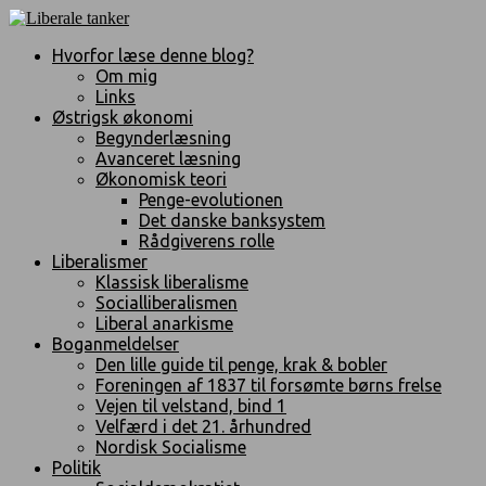
Hvorfor læse denne blog?
Om mig
Links
Østrigsk økonomi
Begynderlæsning
Avanceret læsning
Økonomisk teori
Penge-evolutionen
Det danske banksystem
Rådgiverens rolle
Liberalismer
Klassisk liberalisme
Socialliberalismen
Liberal anarkisme
Boganmeldelser
Den lille guide til penge, krak & bobler
Foreningen af 1837 til forsømte børns frelse
Vejen til velstand, bind 1
Velfærd i det 21. århundred
Nordisk Socialisme
Politik