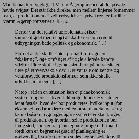
Man bemærker tydeligt, at Martin Ågerup mener, at det private
havde svigtet. Det står ikke direkte, men mellem linjerne fornemmer
man, at produktionen af velfærdsydelser i privat regi er for lille.
Martin Ågerup fortsætter s. 85-86:
Derfor var det relativt uproblematisk (især
sammenlignet med i dag) at skaffe ressourcerne til
udbygningen både politisk og økonomisk. […]
For det andet skulle staten primært foretage en
“skalering”, øge omfanget af nogle allerede kendte
ydelser. Flere skulle i gymnasiet, flere på universitetet,
flere på erhvervsskole osv. Der var tale om kendte og
velafprøvede produktionsformer, som ikke skulle
udvikles ret meget. […]
Netop i sådan en situation kan et planøkonomisk
system fungere – i hvert fald nogenlunde. Hvis det er
let at fastslå, hvad der bør produceres, hvilke input (for
eksempel medarbejdere med en bestemt uddannelse og
kapital såsom bygninger og maskiner) der skal bruges
til produktionen, og hvordan selve produktionen bør
finde sted, kan central planlægning fungere. Primært
fordi kun en begrænset grad af planlægning er
nødvendig, hvorfor der kun stilles begrænsede krav til