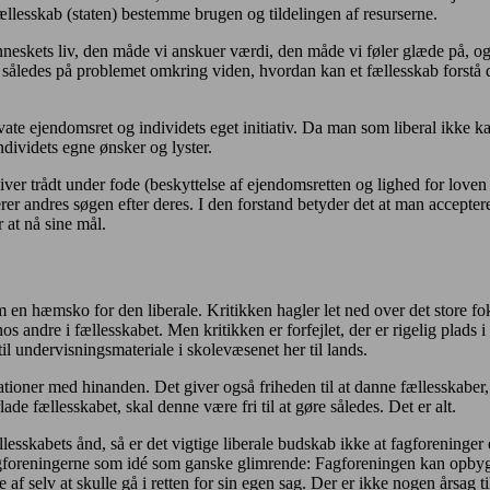
fællesskab (staten) bestemme brugen og tildelingen af resurserne.
nneskets liv, den måde vi anskuer værdi, den måde vi føler glæde på, og
r således på problemet omkring viden, hvordan kan et fællesskab forstå din
ivate ejendomsret og individets eget initiativ. Da man som liberal ikke 
ndividets egne ønsker og lyster.
 bliver trådt under fode (beskyttelse af ejendomsretten og lighed for love
rer andres søgen efter deres. I den forstand betyder det at man accepter
 at nå sine mål.
em en hæmsko for den liberale. Kritikken hagler let ned over det store fo
ndre i fællesskabet. Men kritikken er forfejlet, der er rigelig plads i d
l undervisningsmateriale i skolevæsenet her til lands.
ationer med hinanden. Det giver også friheden til at danne fællesskaber,
ade fællesskabet, skal denne være fri til at gøre således. Det er alt.
llesskabets ånd, så er det vigtige liberale budskab ikke at fagforeninger 
foreningerne som idé som ganske glimrende: Fagforeningen kan opbygge v
af selv at skulle gå i retten for sin egen sag. Der er ikke nogen årsag t