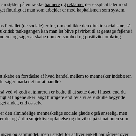
 man støder på en række
bannere
og
reklamer
der eksplicit taler mod
eget finurligt at man som arbejder er mod kapitalismen som system,
 flertallet (de sociale) er for, om end ikke den direkte socialisme, så
ritisk tankegangen kan man let blive påvirket til at gentage fejlene i
funderet og søger at skabe opmærksomhed og positivitet omkring
først skabe en forståelse af hvad handel mellem to mennesker indebærer.
 du søger markedet for at handle?
så ved vi godt at tømreren er bedre til at sætte døre i huset, end du
igt at tingene sker langt hurtigere end hvis vi selv skulle begynde
get andet, end os selv.
s er den almindelige menneskelige sociale glæde også anseelig, men
 det også din subjektive opfattelse og du vil se på situationen som
ngen og samfundet, men i stedet for at hver enkelt har råderet over