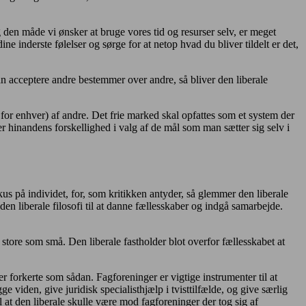
 den måde vi ønsker at bruge vores tid og resurser selv, er meget
e inderste følelser og sørge for at netop hvad du bliver tildelt er det,
kan acceptere andre bestemmer over andre, så bliver den liberale
n for enhver) af andre. Det frie marked skal opfattes som et system der
er hinandens forskellighed i valg af de mål som man sætter sig selv i
kus på individet, for, som kritikken antyder, så glemmer den liberale
en liberale filosofi til at danne fællesskaber og indgå samarbejde.
 store som små. Den liberale fastholder blot overfor fællesskabet at
er forkerte som sådan. Fagforeninger er vigtige instrumenter til at
iden, give juridisk specialisthjælp i tvisttilfælde, og give særlig
il at den liberale skulle være mod fagforeninger der tog sig af