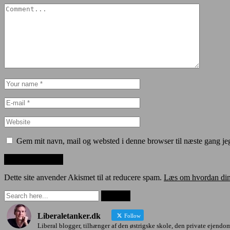
Gem mit navn, mail og websted i denne browser til næste gang j
Dette site anvender Akismet til at reducere spam.
Læs om hvordan din
Liberaletanker.dk
Follow
Liberal blogger, tilhænger af den østrigske skole, den private ejendom