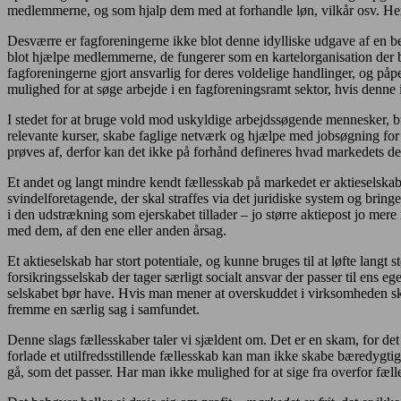
medlemmerne, og som hjalp dem med at forhandle løn, vilkår osv. Her 
Desværre er fagforeningerne ikke blot denne idylliske udgave af en beh
blot hjælpe medlemmerne, de fungerer som en kartelorganisation der b
fagforeningerne gjort ansvarlig for deres voldelige handlinger, og påp
mulighed for at søge arbejde i en fagforeningsramt sektor, hvis denne 
I stedet for at bruge vold mod uskyldige arbejdssøgende mennesker, b
relevante kurser, skabe faglige netværk og hjælpe med jobsøgning for d
prøves af, derfor kan det ikke på forhånd defineres hvad markedets d
Et andet og langt mindre kendt fællesskab på markedet er aktieselskab
svindelforetagende, der skal straffes via det juridiske system og bring
i den udstrækning som ejerskabet tillader – jo større aktiepost jo mere
med dem, af den ene eller anden årsag.
Et aktieselskab har stort potentiale, og kunne bruges til at løfte langt
forsikringsselskab der tager særligt socialt ansvar der passer til ens
selskabet bør have. Hvis man mener at overskuddet i virksomheden skal
fremme en særlig sag i samfundet.
Denne slags fællesskaber taler vi sjældent om. Det er en skam, for de
forlade et utilfredsstillende fællesskab kan man ikke skabe bæredygtig
gå, som det passer. Har man ikke mulighed for at sige fra overfor fæl