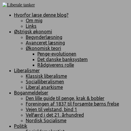
Hvorfor læse denne blog?
Om mig
Links
Østrigsk økonomi
Begynderlæsning
Avanceret læsning
Økonomisk teori
Penge-evolutionen
Det danske banksystem
Rådgiverens rolle
Liberalismer
Klassisk liberalisme
Socialliberalismen
Liberal anarkisme
Boganmeldelser
Den lille guide til penge, krak & bobler
Foreningen af 1837 til forsømte børns frelse
Vejen til velstand, bind 1
Velfærd i det 21. århundred
Nordisk Socialisme
Politik