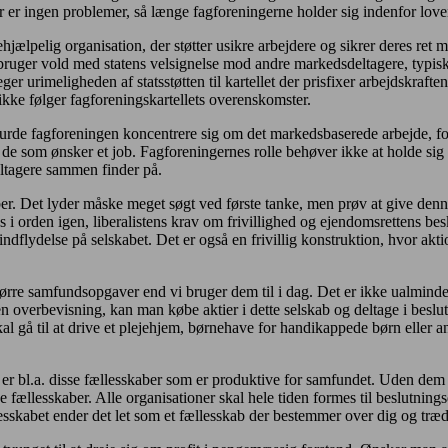
er ingen problemer, så længe fagforeningerne holder sig indenfor love
jælpelig organisation, der støtter usikre arbejdere og sikrer deres ret
ruger vold med statens velsignelse mod andre markedsdeltagere, typisk 
eger urimeligheden af statsstøtten til kartellet der prisfixer arbejdskra
ikke følger fagforeningskartellets overenskomster.
urde fagforeningen koncentrere sig om det markedsbaserede arbejde, fo
e som ønsker et job. Fagforeningernes rolle behøver ikke at holde sig i
eltagere sammen finder på.
er. Det lyder måske meget søgt ved første tanke, men prøv at give denne 
es i orden igen, liberalistens krav om frivillighed og ejendomsrettens b
 indflydelse på selskabet. Det er også en frivillig konstruktion, hvor ak
 større samfundsopgaver end vi bruger dem til i dag. Det er ikke ualminde
 egen overbevisning, kan man købe aktier i dette selskab og deltage i be
 gå til at drive et plejehjem, børnehave for handikappede børn eller an
t er bl.a. disse fællesskaber som er produktive for samfundet. Uden dem
e fællesskaber. Alle organisationer skal hele tiden formes til beslutning
lesskabet ender det let som et fællesskab der bestemmer over dig og træ