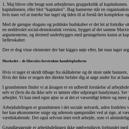
1. Maj bliver ofte brugt som arbejdernes gruppekritik af kapitalisme
kapitalismen, eller blot “kapitalen”. Bag bannerne står en organisatio
hvis man vel at mærke har taget sig tiden til at forstå det komplekse og 
Med de gængse slogans og politiske budskaber er det let at fortolke sit
en neddroslet social-demokratisk version, bygget af det samme Marxisti
argumenterne, og dermed underbygges med gentagelsens kunst at kapit
fællesskaber.
Der er dog visse elementer der bør kigges nøje efter, før man tager arg
Markedet – de liberales foretrukne handelsplatform
Hvis vi tager et skridt tilbage fra skåltalerne og de store røde banner
Hvis der ikke er nogen der direkte befaler dig at søge andre for at han
I grundstenen finder vi at årsagen er en udbredt forståelse af arbejdsde
selv er (hvis du da ikke selv er tømrer eller udpræget handyman). Ser v
arbejdet. Vi kan med egne øjne se at det er væsentligt lettere og mere 
Arbejdsdelingen er grundstenen i det sociale netværk, uden fordelen v
her kan økonomerne snige sig udenom spørgsmålet ved at sige, at værdi
værdiskabende. Det også selvom intet reelt arbejde, som vi almindeligv
Grundlæggende er arbejdsdelingen ikke nødvendigvis forbundet med de 