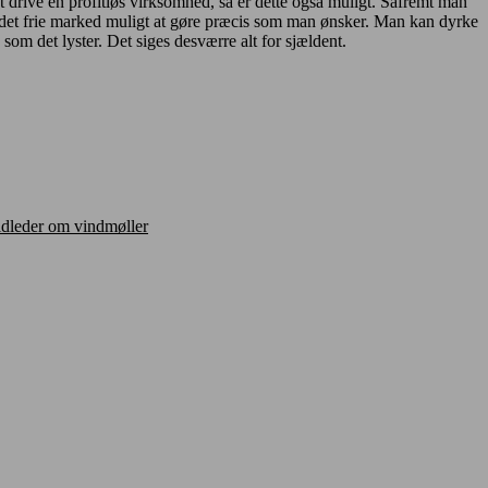
at drive en profitløs virksomhed, så er dette også muligt. Såfremt man
på det frie marked muligt at gøre præcis som man ønsker. Man kan dyrke
 som det lyster. Det siges desværre alt for sjældent.
ldleder om vindmøller