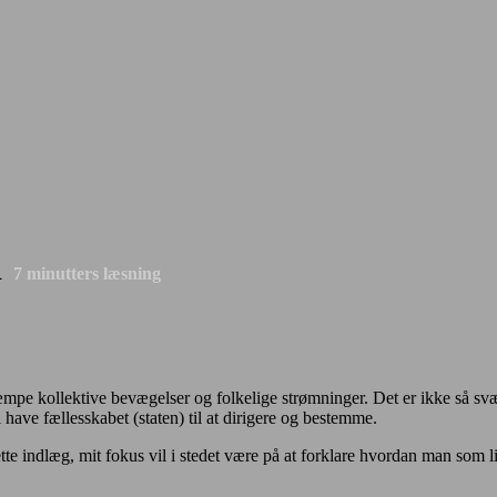
d
7
minutters læsning
æmpe kollektive bevægelser og folkelige strømninger. Det er ikke så svært 
have fællesskabet (staten) til at dirigere og bestemme.
tte indlæg, mit fokus vil i stedet være på at forklare hvordan man som l