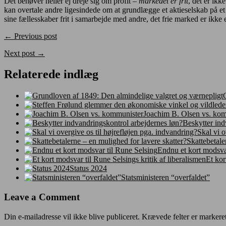
Det behøver heller ej dreje sig om profit –
markedet er frit
, det er ikk
kan overtale andre ligesindede om at grundlægge et aktieselskab på et
sine fællesskaber frit i samarbejde med andre, det frie marked er ikke e
← Previous post
Next post →
Relaterede indlæg
Joachim B. Olsen vs. ko
Beskytter ind
Skal vi o
Skattebetale
Endnu et kort modsva
Et kor
Status 2024
Statsministeren “overfaldet”
Leave a Comment
Din e-mailadresse vil ikke blive publiceret.
Krævede felter er marker