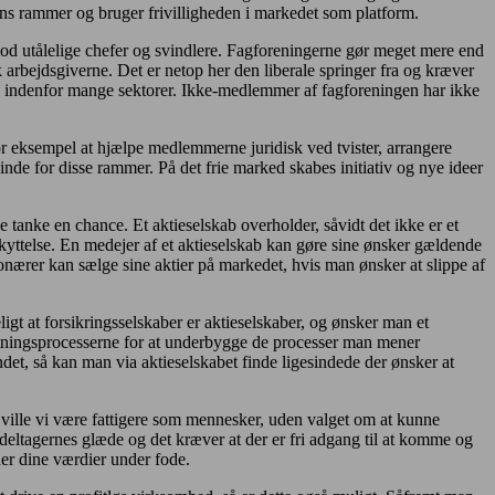
ns rammer og bruger frivilligheden i markedet som platform.
 mod utålelige chefer og svindlere. Fagforeningerne gør meget mere end
arbejdsgiverne. Det er netop her den liberale springer fra og kræver
ften indenfor mange sektorer. Ikke-medlemmer af fagforeningen har ikke
r eksempel at hjælpe medlemmerne juridisk ved tvister, arrangere
nde for disse rammer. På det frie marked skabes initiativ og nye ideer
tanke en chance. Et aktieselskab overholder, såvidt det ikke er et
eskyttelse. En medejer af et aktieselskab kan gøre sine ønsker gældende
tionærer kan sælge sine aktier på markedet, hvis man ønsker at slippe af
ligt at forsikringsselskaber er aktieselskaber, og ønsker man et
slutningsprocesserne for at underbygge de processer man mener
det, så kan man via aktieselskabet finde ligesindede der ønsker at
 ville vi være fattigere som mennesker, uden valget om at kunne
sdeltagernes glæde og det kræver at der er fri adgang til at komme og
der dine værdier under fode.