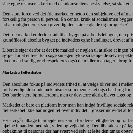
sine egne resurser, sikret med ejendomsrettens beskyttelse, så skal et 
Den store force ved det frie marked er netop den subjektive del af me
forskellig fra person til person. En central kritik af socialismen bygge
ud af mulighederne, som giver dig den største glæde og fornøjelse?
Det frie marked er derfor nødt til at bygge på arbejdsdelingen, den pr
grundfilosofi absolut bygget på individets egne handlinger, drevet af i
Liberale siger derfor at det frie marked er nøglen til at sikre at ingen
sørger for at enhver kan søge sin egen lykke så længe de selv respekte
livet, men i særlig grad respekteres også de midler man tager i brug for
Markedets fællesskaber
Den absolutte fokus på individets frihed til at vælge bliver ind i mell
fuldstændigt de sunde mekanismer som mennesket også har brug for hos a
Det burde være børnelærdom, men er desværre aldrig blevet taget op ti
Markedet er bare en platform hvor man kan indgå frivillige sociale rel
fællesskabet ikke har nogen ret over individet – ønsker individet at forl
Hvis vi går tilbage til arbejdernes kamp for deres rettigheder og for fæ
hjælpe hinanden med råd, viden og vejledning. Den liberale ser på fag
opbakning til personer der har svært ved selv at løfte den tunge opgave 