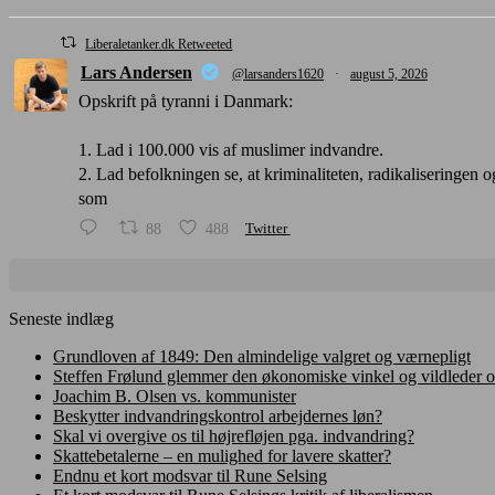
Liberaletanker.dk Retweeted
Lars Andersen
@larsanders1620
·
august 5, 2026
Opskrift på tyranni i Danmark:
1. Lad i 100.000 vis af muslimer indvandre.
2. Lad befolkningen se, at kriminaliteten, radikaliseringen
som
88
488
Twitter
Seneste indlæg
Grundloven af 1849: Den almindelige valgret og værnepligt
Steffen Frølund glemmer den økonomiske vinkel og vildleder 
Joachim B. Olsen vs. kommunister
Beskytter indvandringskontrol arbejdernes løn?
Skal vi overgive os til højrefløjen pga. indvandring?
Skattebetalerne – en mulighed for lavere skatter?
Endnu et kort modsvar til Rune Selsing