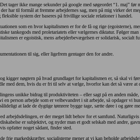
n. Det tager ikke mange sekunder på google med søgeordet “1. maj” før
n der har til formål at fremme arbejdernes sag, men på mig virker det m
fleksible system der baseres på frivillige sociale relationer i handel.
uationen som en hvor kapitalismen er for de få og rige (egoisterne), mens
ske tankegods med proletariatets eller vælgernes diktatur. Følger man uk
alismen er egoistisk, mens arbejderbevægelsen er solidarisk, socialt 
umentationen til sig, eller ligefrem gentager den for andre.
e, og kigger nøgtern på hvad grundlaget for kapitalismen er, så skal vi 
dle med dem, hvis du er fri til selv at vælge, hvorfor kan det så være at
lingens unikke bidrag til produktiviteten – eller sagt på en anden måde, 
i en person arbejde som er velbevandret i sit arbejde, så opdager vi hurt
pålideligt at lade de dygtige tømrere bygge tage, sætte døre i og gøre me
ed arbejdsdelingen, er der meget lidt behov for et samfund. Naturligvi
skabelse er subjektivt, og nyder man et godt selskab med andre, gavner
is opfatter noget sådant, finder sted.
frie markedskræfter, socialisterne mener at vi kan beholde arbejdsdeli