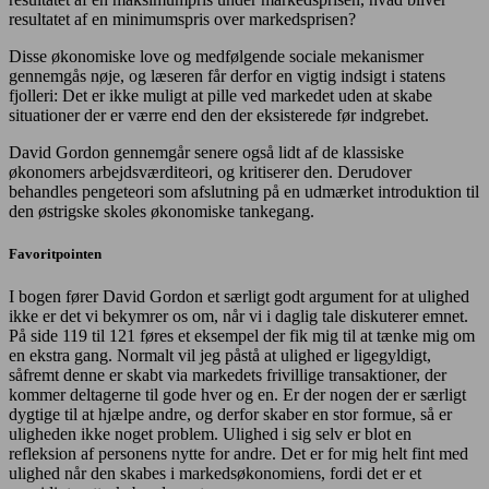
resultatet af en minimumspris over markedsprisen?
Disse økonomiske love og medfølgende sociale mekanismer
gennemgås nøje, og læseren får derfor en vigtig indsigt i statens
fjolleri: Det er ikke muligt at pille ved markedet uden at skabe
situationer der er værre end den der eksisterede før indgrebet.
David Gordon gennemgår senere også lidt af de klassiske
økonomers arbejdsværditeori, og kritiserer den. Derudover
behandles pengeteori som afslutning på en udmærket introduktion til
den østrigske skoles økonomiske tankegang.
Favoritpointen
I bogen fører David Gordon et særligt godt argument for at ulighed
ikke er det vi bekymrer os om, når vi i daglig tale diskuterer emnet.
På side 119 til 121 føres et eksempel der fik mig til at tænke mig om
en ekstra gang. Normalt vil jeg påstå at ulighed er ligegyldigt,
såfremt denne er skabt via markedets frivillige transaktioner, der
kommer deltagerne til gode hver og en. Er der nogen der er særligt
dygtige til at hjælpe andre, og derfor skaber en stor formue, så er
uligheden ikke noget problem. Ulighed i sig selv er blot en
refleksion af personens nytte for andre. Det er for mig helt fint med
ulighed når den skabes i markedsøkonomiens, fordi det er et