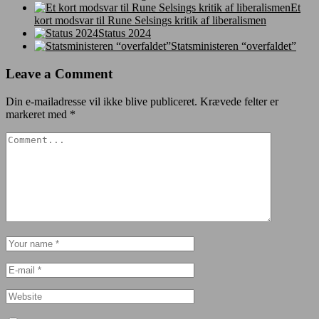
Et
kort modsvar til Rune Selsings kritik af liberalismen
Status 2024
Statsministeren “overfaldet”
Leave a Comment
Din e-mailadresse vil ikke blive publiceret.
Krævede felter er
markeret med
*