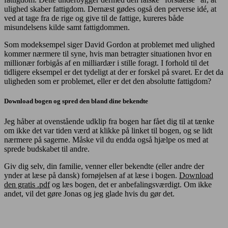
ulighed skaber fattigdom. Dernæst gødes også den perverse idé, at
ved at tage fra de rige og give til de fattige, kureres både
misundelsens kilde samt fattigdommen.
Som modeksempel siger David Gordon at problemet med ulighed
kommer nærmere til syne, hvis man betragter situationen hvor en
millionær forbigås af en milliardær i stille foragt. I forhold til det
tidligere eksempel er det tydeligt at der er forskel på svaret. Er det da
uligheden som er problemet, eller er det den absolutte fattigdom?
Download bogen og spred den bland dine bekendte
Jeg håber at ovenstående udklip fra bogen har fået dig til at tænke
om ikke det var tiden værd at klikke på linket til bogen, og se lidt
nærmere på sagerne. Måske vil du endda også hjælpe os med at
sprede budskabet til andre.
Giv dig selv, din familie, venner eller bekendte (eller andre der
ynder at læse på dansk) fornøjelsen af at læse i bogen.
Download
den gratis .pdf
og læs bogen, det er anbefalingsværdigt. Om ikke
andet, vil det gøre Jonas og jeg glade hvis du gør det.