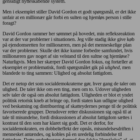
gensidigt nytteskabende system.
Men i eksemplet stiller David Gordon et godt spørgsmål, er det ikke
unfair at en millionær går forbi en sulten og hjemløs person i stille
foragt?
David Gordon rammer her sømmet på hovedet, min refleksreaktion
var at der var problemer i situationen. Jeg ville stadig ikke give køb
på ejendomsretten for millionæren, men på det menneskelige plan
var der problemer. Skulle det ikke kunne forbedre samfundet, hvis
millionæren gav noget af sin velstand til den sultne og hjemløse?
Naturligvis. Men her skærper David Gordon fokus, og fortæller at
eksemplet er problematisk, fordi spørgsmålet gik på
ulighed
, men
blandede to ting sammen: Ulighed og absolut fattigdom.
Det er netop det som socialdemokraterne gør, hver gang de taler om
ulighed. De taler ikke om een ting, men om to. Udover uligheden
selv taler de også om absolut fattigdom. Uligheden er blot et yndet
politisk retorisk kneb at bringe op, fordi staten kan udligne ulighed
ved beskatning og distribuering af skatteydernes penge til de politisk
favoriserede grupper. Derudover retter diskussionen sig også til at
tale til misundelse, fordi diskussionen af absolut fattigdom sættes i
kontrast til den som har klaret sig godt. Det er derfor, for
socialdemokraten, en dobbelteffekt der opnås, misundelsesdriften i
mennesket antændes, og kobles på en uredelig forbindelse til
fattigdom. Dette underbygger dermed den falske “forståelse” af, at