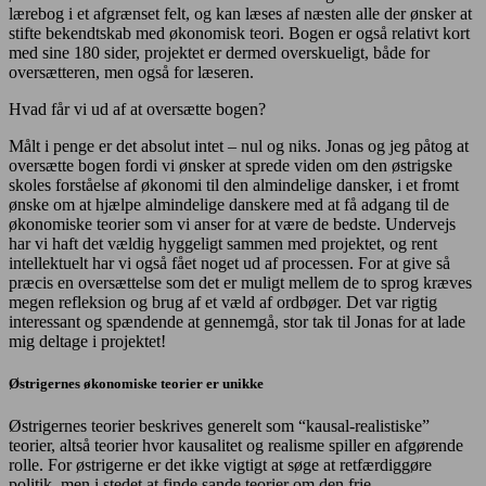
lærebog i et afgrænset felt, og kan læses af næsten alle der ønsker at
stifte bekendtskab med økonomisk teori. Bogen er også relativt kort
med sine 180 sider, projektet er dermed overskueligt, både for
oversætteren, men også for læseren.
Hvad får vi ud af at oversætte bogen?
Målt i penge er det absolut intet – nul og niks. Jonas og jeg påtog at
oversætte bogen fordi vi ønsker at sprede viden om den østrigske
skoles forståelse af økonomi til den almindelige dansker, i et fromt
ønske om at hjælpe almindelige danskere med at få adgang til de
økonomiske teorier som vi anser for at være de bedste. Undervejs
har vi haft det vældig hyggeligt sammen med projektet, og rent
intellektuelt har vi også fået noget ud af processen. For at give så
præcis en oversættelse som det er muligt mellem de to sprog kræves
megen refleksion og brug af et væld af ordbøger. Det var rigtig
interessant og spændende at gennemgå, stor tak til Jonas for at lade
mig deltage i projektet!
Østrigernes økonomiske teorier er unikke
Østrigernes teorier beskrives generelt som “kausal-realistiske”
teorier, altså teorier hvor kausalitet og realisme spiller en afgørende
rolle. For østrigerne er det ikke vigtigt at søge at retfærdiggøre
politik, men i stedet at finde sande teorier om den frie