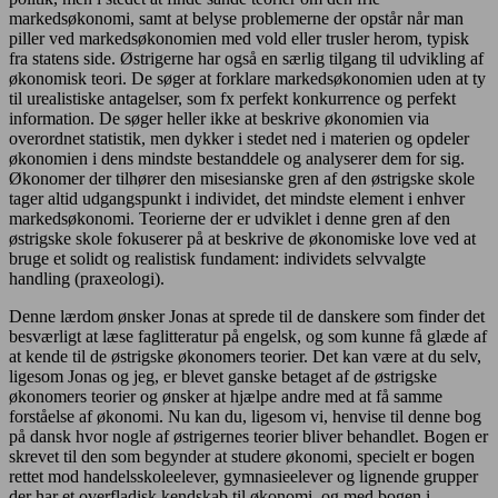
markedsøkonomi, samt at belyse problemerne der opstår når man
piller ved markedsøkonomien med vold eller trusler herom, typisk
fra statens side. Østrigerne har også en særlig tilgang til udvikling af
økonomisk teori. De søger at forklare markedsøkonomien uden at ty
til urealistiske antagelser, som fx perfekt konkurrence og perfekt
information. De søger heller ikke at beskrive økonomien via
overordnet statistik, men dykker i stedet ned i materien og opdeler
økonomien i dens mindste bestanddele og analyserer dem for sig.
Økonomer der tilhører den misesianske gren af den østrigske skole
tager altid udgangspunkt i individet, det mindste element i enhver
markedsøkonomi. Teorierne der er udviklet i denne gren af den
østrigske skole fokuserer på at beskrive de økonomiske love ved at
bruge et solidt og realistisk fundament: individets selvvalgte
handling (praxeologi).
Denne lærdom ønsker Jonas at sprede til de danskere som finder det
besværligt at læse faglitteratur på engelsk, og som kunne få glæde af
at kende til de østrigske økonomers teorier. Det kan være at du selv,
ligesom Jonas og jeg, er blevet ganske betaget af de østrigske
økonomers teorier og ønsker at hjælpe andre med at få samme
forståelse af økonomi. Nu kan du, ligesom vi, henvise til denne bog
på dansk hvor nogle af østrigernes teorier bliver behandlet. Bogen er
skrevet til den som begynder at studere økonomi, specielt er bogen
rettet mod handelsskoleelever, gymnasieelever og lignende grupper
der har et overfladisk kendskab til økonomi, og med bogen i