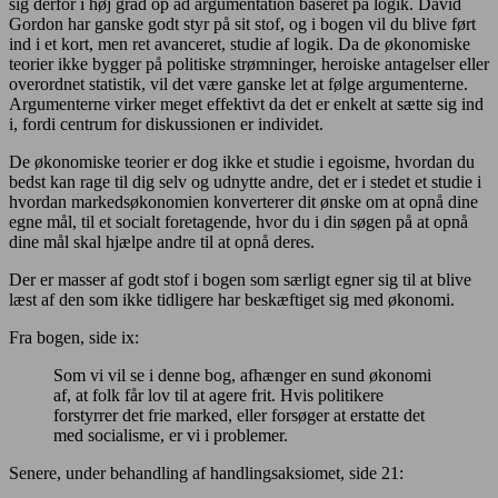
sig derfor i høj grad op ad argumentation baseret på logik. David
Gordon har ganske godt styr på sit stof, og i bogen vil du blive ført
ind i et kort, men ret avanceret, studie af logik. Da de økonomiske
teorier ikke bygger på politiske strømninger, heroiske antagelser eller
overordnet statistik, vil det være ganske let at følge argumenterne.
Argumenterne virker meget effektivt da det er enkelt at sætte sig ind
i, fordi centrum for diskussionen er individet.
De økonomiske teorier er dog ikke et studie i egoisme, hvordan du
bedst kan rage til dig selv og udnytte andre, det er i stedet et studie i
hvordan markedsøkonomien konverterer dit ønske om at opnå dine
egne mål, til et socialt foretagende, hvor du i din søgen på at opnå
dine mål skal hjælpe andre til at opnå deres.
Der er masser af godt stof i bogen som særligt egner sig til at blive
læst af den som ikke tidligere har beskæftiget sig med økonomi.
Fra bogen, side ix:
Som vi vil se i denne bog, afhænger en sund økonomi
af, at folk får lov til at agere frit. Hvis politikere
forstyrrer det frie marked, eller forsøger at erstatte det
med socialisme, er vi i problemer.
Senere, under behandling af handlingsaksiomet, side 21: