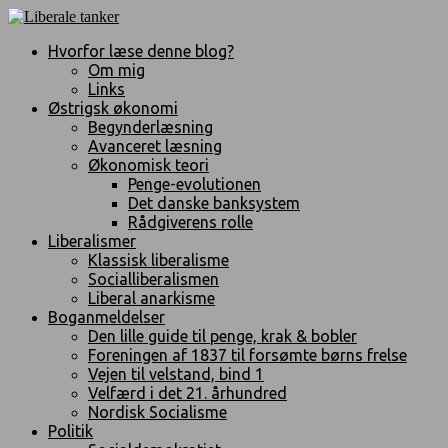
Hvorfor læse denne blog?
Om mig
Links
Østrigsk økonomi
Begynderlæsning
Avanceret læsning
Økonomisk teori
Penge-evolutionen
Det danske banksystem
Rådgiverens rolle
Liberalismer
Klassisk liberalisme
Socialliberalismen
Liberal anarkisme
Boganmeldelser
Den lille guide til penge, krak & bobler
Foreningen af 1837 til forsømte børns frelse
Vejen til velstand, bind 1
Velfærd i det 21. århundred
Nordisk Socialisme
Politik