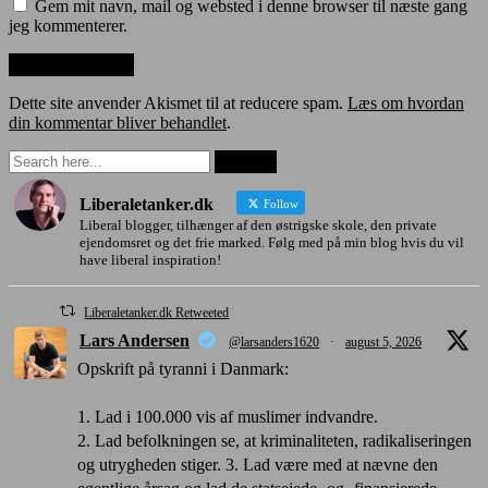
Gem mit navn, mail og websted i denne browser til næste gang
jeg kommenterer.
Dette site anvender Akismet til at reducere spam.
Læs om hvordan
din kommentar bliver behandlet
.
Liberaletanker.dk
Follow
Liberal blogger, tilhænger af den østrigske skole, den private
ejendomsret og det frie marked. Følg med på min blog hvis du vil
have liberal inspiration!
Liberaletanker.dk Retweeted
Lars Andersen
@larsanders1620
·
august 5, 2026
Opskrift på tyranni i Danmark:
1. Lad i 100.000 vis af muslimer indvandre.
2. Lad befolkningen se, at kriminaliteten, radikaliseringen
og utrygheden stiger. 3. Lad være med at nævne den