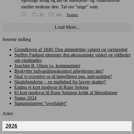
egentlige årsag og lad de statsejede- og -finansierede
medier nedtone den. Tal om "unge" som
88
488
Twitter
Load More...
Seneste indlæg
Grundloven af 1849: Den almindelige valgret og værnepligt
Steffen Frølund glemmer den økonomiske vinkel og vildleder
om vindmøller
Joachim B. Olsen vs. kommunister
Beskytter indvandringskontrol arbejdernes løn?
Skal vi overgive os til højrefløjen pga. indvandring?
Skattebetalerne – en mulighed for lavere skatter?
Endnu et kort modsvar til Rune Selsing
Et kort modsvar til Rune Selsings kritik af liberalismen
Status 2024
Statsministeren “overfaldet”
Arkiv
2026