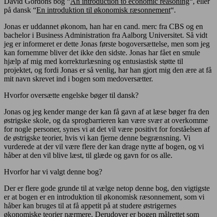
David Gordons bog “
An introduction to economic reasoning
“, eller
på dansk “
En introduktion til økonomisk ræsonnement
“.
Jonas er uddannet økonom, han har en cand. merc fra CBS og en
bachelor i Business Administration fra Aalborg Universitet. Så vidt
jeg er informeret er dette Jonas første bogoversættelse, men som jeg
kan fornemme bliver det ikke den sidste. Jonas har fået en smule
hjælp af mig med korrekturlæsning og entusiastisk støtte til
projektet, og fordi Jonas er så venlig, har han gjort mig den ære at få
mit navn skrevet ind i bogen som medoversætter.
Hvorfor oversætte engelske bøger til dansk?
Jonas og jeg kender mange der kan få gavn af at læse bøger fra den
østrigske skole, og da sprogbarrieren kan være svær at overkomme
for nogle personer, synes vi at det vil være positivt for forståelsen af
de østrigske teorier, hvis vi kan fjerne denne begrænsning. Vi
vurderede at der vil være flere der kan drage nytte af bogen, og vi
håber at den vil blive læst, til glæde og gavn for os alle.
Hvorfor har vi valgt denne bog?
Der er flere gode grunde til at vælge netop denne bog, den vigtigste
er at bogen er en introduktion til økonomisk ræsonnement, som vi
håber kan bruges til at få appetit på at studere østrigernes
økonomiske teorier nærmere. Derudover er bogen målrettet som