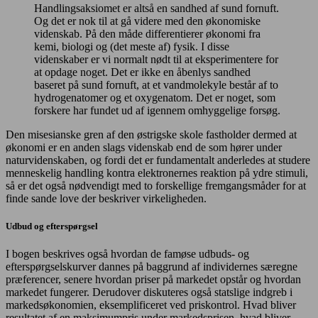
Handlingsaksiomet er altså en sandhed af sund fornuft.
Og det er nok til at gå videre med den økonomiske
videnskab. På den måde differentierer økonomi fra
kemi, biologi og (det meste af) fysik. I disse
videnskaber er vi normalt nødt til at eksperimentere for
at opdage noget. Det er ikke en åbenlys sandhed
baseret på sund fornuft, at et vandmolekyle består af to
hydrogenatomer og et oxygenatom. Det er noget, som
forskere har fundet ud af igennem omhyggelige forsøg.
Den misesianske gren af den østrigske skole fastholder dermed at
økonomi er en anden slags videnskab end de som hører under
naturvidenskaben, og fordi det er fundamentalt anderledes at studere
menneskelig handling kontra elektronernes reaktion på ydre stimuli,
så er det også nødvendigt med to forskellige fremgangsmåder for at
finde sande love der beskriver virkeligheden.
Udbud og efterspørgsel
I bogen beskrives også hvordan de famøse udbuds- og
efterspørgselskurver dannes på baggrund af individernes særegne
præferencer, senere hvordan priser på markedet opstår og hvordan
markedet fungerer. Derudover diskuteres også statslige indgreb i
markedsøkonomien, eksemplificeret ved priskontrol. Hvad bliver
resultatet af en maksimumpris under markedsprisen, hvad bliver