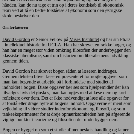
hånden, kan de nu tage et trin op i deres kendskab til økonomisk
teori ved at få en bedre forståelse af økonomi som den østrigske
skole beskriver den.
Om forfatteren
David Gordon
er Senior Fellow på
Mises Instituttet
og har sin Ph.D
i intellektuel historie fra UCLA. Han har skrevet en række bøger, og
han har en meget stor viden omkring filosofien der underbygger den
klassiske liberalisme, samt om historien om liberalismens udvikling
gennem tiden.
David Gordon har skrevet bogen sådan at læseren inddrages.
Gennem teksten bliver læseren præsenteret for nogle opgaver som
man kan begynde at arbejde på i forbindelse med studiet af
indholdet i bogen. Disse opgaver bør ses som hjælpemidler der kan
tilvælges hvis det ønskes, man kan nøjes med at læse dem og kort
reflektere over dem. Det er ikke nødvendigt at løse alle opgaver for
at forstå eller drage nytte af bogens indhold. Opgaverne er ment som
vejledning til videre studier indenfor økonomi og filosofi, og som
tankeeksperimenter for at dreje opmærksomheden hen på afgørende
vigtige punkter i teorierne og filosofien der underbygger dem.
Bogen er bygget op som et studie af menneskets handling og læner