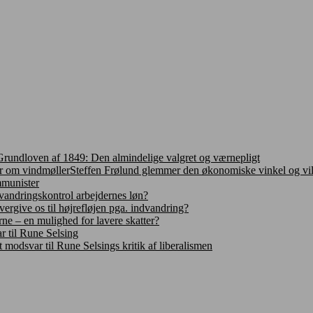
Grundloven af 1849: Den almindelige valgret og værnepligt
Steffen Frølund glemmer den økonomiske vinkel og vi
mmunister
vandringskontrol arbejdernes løn?
vergive os til højrefløjen pga. indvandring?
rne – en mulighed for lavere skatter?
r til Rune Selsing
t modsvar til Rune Selsings kritik af liberalismen