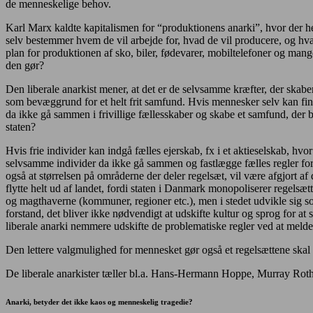
de menneskelige behov.
Karl Marx kaldte kapitalismen for “produktionens anarki”, hvor der her
selv bestemmer hvem de vil arbejde for, hvad de vil producere, og hvad
plan for produktionen af sko, biler, fødevarer, mobiltelefoner og ma
den gør?
Den liberale anarkist mener, at det er de selvsamme kræfter, der ska
som bevæggrund for et helt frit samfund. Hvis mennesker selv kan fi
da ikke gå sammen i frivillige fællesskaber og skabe et samfund, der bes
staten?
Hvis frie individer kan indgå fælles ejerskab, fx i et aktieselskab, h
selvsamme individer da ikke gå sammen og fastlægge fælles regler for
også at størrelsen på områderne der deler regelsæt, vil være afgjort af 
flytte helt ud af landet, fordi staten i Danmark monopoliserer regelsætte
og magthaverne (kommuner, regioner etc.), men i stedet udvikle sig som
forstand, det bliver ikke nødvendigt at udskifte kultur og sprog for at 
liberale anarki nemmere udskifte de problematiske regler ved at melde 
Den lettere valgmulighed for mennesket gør også et regelsættene ska
De liberale anarkister tæller bl.a. Hans-Hermann Hoppe, Murray R
Anarki, betyder det ikke kaos og menneskelig tragedie?