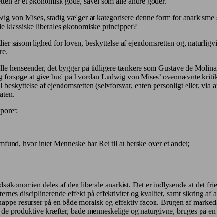
etten er et økonomisk gode, såvel som alle andre goder.
dwig von Mises, stadig vælger at kategorisere denne form for anarkisme 
 de klassiske liberales økonomiske principper?
er såsom lighed for loven, beskyttelse af ejendomsretten og, naturligvis
re.
i alle henseender, det bygger på tidligere tænkere som Gustave de Mo
 jeg forsøge at give bud på hvordan Ludwig von Mises’ ovennævnte kri
til beskyttelse af ejendomsretten (selvforsvar, enten personligt eller, via
aten.
poret:
mfund, hvor intet Menneske har Ret til at herske over et andet;
edsøkonomien deles af den liberale anarkist. Det er indlysende at det frie
ternes disciplinerende effekt på effektivitet og kvalitet, samt sikring a
knappe resurser på en både moralsk og effektiv facon. Brugen af markeds
 de produktive kræfter, både menneskelige og naturgivne, bruges på en må