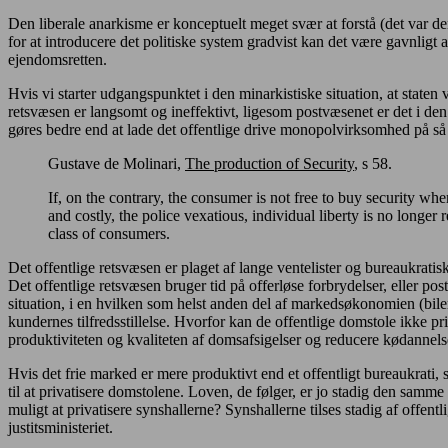
Den liberale anarkisme er konceptuelt meget svær at forstå (det var de
for at introducere det politiske system gradvist kan det være gavnligt a
ejendomsretten.
Hvis vi starter udgangspunktet i den minarkistiske situation, at state
retsvæsen er langsomt og ineffektivt, ligesom postvæsenet er det i de
gøres bedre end at lade det offentlige drive monopolvirksomhed på s
Gustave de Molinari,
The production of Security
, s 58.
If, on the contrary, the consumer is not free to buy security w
and costly, the police vexatious, individual liberty is no longer 
class of consumers.
Det offentlige retsvæsen er plaget af lange ventelister og bureaukrat
Det offentlige retsvæsen bruger tid på offerløse forbrydelser, eller
situation, i en hvilken som helst anden del af markedsøkonomien (biler, 
kundernes tilfredsstillelse. Hvorfor kan de offentlige domstole ikk
produktiviteten og kvaliteten af domsafsigelser og reducere kødannels
Hvis det frie marked er mere produktivt end et offentligt bureaukrati, 
til at privatisere domstolene. Loven, de følger, er jo stadig den samme
muligt at privatisere synshallerne? Synshallerne tilses stadig af offent
justitsministeriet.