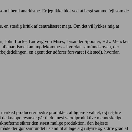
som liberal anarkisme. Er jeg ikke blot ved at begå samme fejl som de
, en stædig kritik af centraliseret magt. Om det vil lykkes mig at
linari, John Locke, Ludwig von Mises, Lysander Spooner, H.L. Mencken
tik af anarkisme kan imødekommes – hvordan samfundsloven, der
 arbejdsdelingen, en agent der udfører forsvaret i dit sted), hvordan
 marked producerer bedre produkter, af højere kvalitet, og i større
f at de knappe resurser går til de mest værdiproduktive menneskelige
kræfterne sikrer den størst mulige produktion, den højeste
de der gør samfundet i stand til at tage sig i større og større grad af