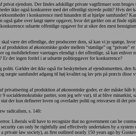
 af privat ejendom. Der findes adskillige private vagtfirmaer som bruges
der ikke også konkurrere med det offentligt styrede politi? Hvis det ka
e virksomheder i konkurrence med hinanden til at hjælpe samfundet? Kan
n også gabe over langt større opgaver, hvor det gælder om at finde stjål
t konkurrence udsætte offentlige opgaver for at sikre den mest hensigtsm
ut skal være det offentlige, der producerer dem, så kan vi jo spørge, h
af produktion af økonomiske goder mellem “statslige” og “private” er a
er og mobiltelefoner varetages elendigt i det offentlige, så kan enhver m
t? Er der ingen fordel i at udsætte politiopgaver for konkurrence?
 og politi. Gælder det ikke også for beskyttelsen af ejendomsretten, den 
g nægte samfundet adgang til høj kvalitet og lav pris på præcis disse 
f privatisering af produktion af økonomiske goder, er der måske håb for
e 9 socialdemokratiske partier, som jeg selv var), til at blive minarkist,
 der kun definerer loven og overlader politi og retsvæsen til det privat
w radicalism, s. 140:
al error. Liberals will have to recognize that no government can be contra
security can only be rightfully and effectively undertaken by a system of
r a private law society), as first outlined nearly 150 years ago by Gust