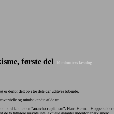
isme, første del
10
minutters læsning
 er derfor delt op i tre dele der udgives løbende.
roversielle og mindst kendte af de tre.
thbard kaldte den “anarcho-capitalism”, Hans-Herman Hoppe kalder den
de to tidligere nævnte intellektuelle giganter indenfor anarkismen).