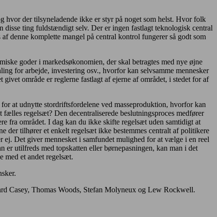
g hvor der tilsyneladende ikke er styr på noget som helst. Hvor folk
disse ting fuldstændigt selv. Der er ingen fastlagt teknologisk central
s af denne komplette mangel på central kontrol fungerer så godt som
nomiske goder i markedsøkonomien, der skal betragtes med nye øjne
ling for arbejde, investering osv., hvorfor kan selvsamme mennesker
 givet område er reglerne fastlagt af ejerne af området, i stedet for af
 for at udnytte stordriftsfordelene ved masseproduktion, hvorfor kan
t fælles regelsæt? Den decentraliserede beslutningsproces medfører
iere fra området. I dag kan du ikke skifte regelsæt uden samtidigt at
ne der tilhører et enkelt regelsæt ikke bestemmes centralt af politikere
r ej. Det giver mennesket i samfundet mulighed for at vælge i en reel
 man er utilfreds med topskatten eller børnepasningen, kan man i det
de med et andet regelsæt.
nsker.
erard Casey, Thomas Woods, Stefan Molyneux og Lew Rockwell.