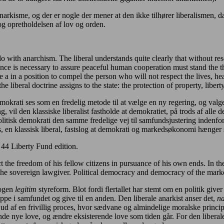
narkisme, og der er nogle der mener at den ikke tilhører liberalismen, da
 og opretholdelsen af lov og orden.
o with anarchism. The liberal understands quite clearly that without re
e is necessary to assure peaceful human cooperation must stand the threa
a in a position to compel the person who will not respect the lives, hea
 the liberal doctrine assigns to the state: the protection of property, liber
emokrati ses som en fredelig metode til at vælge en ny regering, og valgen
 vil den klassiske liberalist fastholde at demokratiet, på trods af alle de
litisk demokrati den samme fredelige vej til samfundsjustering indenfo
, en klassisk liberal, fastslog at demokrati og markedsøkonomi hænge
44 Liberty Fund edition.
ct the freedom of his fellow citizens in pursuance of his own ends. In th
f the sovereign lawgiver. Political democracy and democracy of the mark
nogen
legitim
styreform. Blot fordi flertallet har stemt om en politik giver
pe i samfundet og give til en anden. Den liberale anarkist anser det,
na
 ud af en frivillig proces, hvor sædvane og almindelige moralske princip
de nye love, og ændre eksisterende love som tiden går. For den liberale 