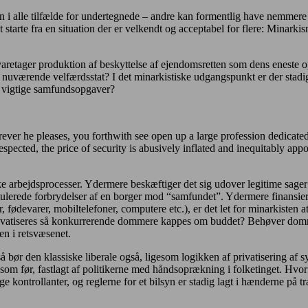
n i alle tilfælde for undertegnede – andre kan formentlig have nemmere v
t starte fra en situation der er velkendt og acceptabel for flere: Minarki
n varetager produktion af beskyttelse af ejendomsretten som dens eneste 
n nuværende velfærdsstat? I det minarkistiske udgangspunkt er der stad
å vigtige samfundsopgaver?
herever he pleases, you forthwith see open up a large profession dedica
respected, the price of security is abusively inflated and inequitably app
iske arbejdsprocesser. Ydermere beskæftiger det sig udover legitime sage
 postulerede forbrydelser af en borger mod “samfundet”. Ydermere finans
fødevarer, mobiltelefoner, computere etc.), er det let for minarkisten at
e privatiseres så konkurrerende dommere kappes om buddet? Behøver dom
en i retsvæsenet.
så bør den klassiske liberale også, ligesom logikken af privatisering af 
 som før, fastlagt af politikerne med håndsoprækning i folketinget. Hvorf
lige kontrollanter, og reglerne for et bilsyn er stadig lagt i hænderne på