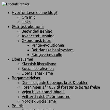
Hvorfor læse denne blog?
Om mig
Links
Østrigsk økonomi
Begynderlæsning
Avanceret læsning
Økonomisk teori
Penge-evolutionen
Det danske banksystem
Rådgiverens rolle
Liberalismer
Klassisk liberalisme
Socialliberalismen
Liberal anarkisme
Boganmeldelser
Den lille guide til penge, krak & bobler
Foreningen af 1837 til forsømte børns frelse
Vejen til velstand, bind 1
Velfærd i det 21. århundred
Nordisk Socialisme
Politik