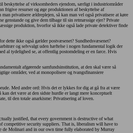
 til beskyttelse af virksomheders ejendom, særligt i industriområder
n frigive resurser og øge produktionen af beskyttelse af
 man privatisere ældreplejen, så kan man vel også privatisere at køre
ne genstande og give dem tilbage til sin retmæssige ejer? Private
æssige produktion, hvorfor så ikke også lade private detektiver finde
vorfor dette ikke også gælder postvæsenet? Sundhedsvæsenet?
rbitrær og selvvalgt uden hæftelse i nogen fundamental logik der
ed al tydelighed se, at offentlig postomdeling er en farce. Hvis
fundamentalt afgørende samfundsinstitution, at den skal være så
vigtige områder, ved at monopolisere og tvangsfinansiere
ude. Med andre ord: Hvis det er lykkes for dig at gå fra at være
 så kan det være at den sidste hurdle er langt mere konceptuelt
e, til den totale anarkisme: Privatisering af loven.
ctually justified, that every government is destructive of what
 competitive security suppliers. That is, liberalism will have to
ave de Molinari and in our own time fully elaborated by Murray