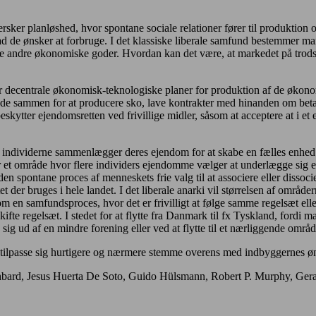
sker planløshed, hvor spontane sociale relationer fører til produktion o
 de ønsker at forbruge. I det klassiske liberale samfund bestemmer man 
nge andre økonomiske goder. Hvordan kan det være, at markedet på trod
ber decentrale økonomisk-teknologiske planer for produktion af de øko
nde sammen for at producere sko, lave kontrakter med hinanden om beta
kytter ejendomsretten ved frivillige midler, såsom at acceptere at i et et
vor individerne sammenlægger deres ejendom for at skabe en fælles enhed
 et område hvor flere individers ejendomme vælger at underlægge sig e
den spontane proces af menneskets frie valg til at associere eller dissoc
t der bruges i hele landet. I det liberale anarki vil størrelsen af områder
 en samfundsproces, hvor det er frivilligt at følge samme regelsæt elle
skifte regelsæt. I stedet for at flytte fra Danmark til fx Tyskland, fordi
sig ud af en mindre forening eller ved at flytte til et nærliggende områ
l tilpasse sig hurtigere og nærmere stemme overens med indbyggernes ø
othbard, Jesus Huerta De Soto, Guido Hülsmann, Robert P. Murphy, G