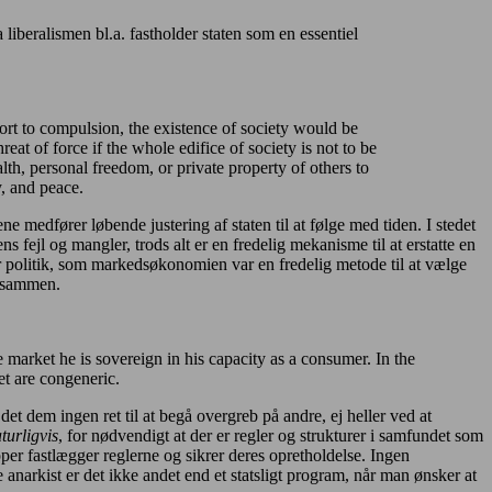
 liberalismen bl.a. fastholder staten som en essentiel
sort to compulsion, the existence of society would be
t of force if the whole edifice of society is not to be
lth, personal freedom, or private property of others to
ty, and peace.
e medfører løbende justering af staten til at følge med tiden. I stedet
ns fejl og mangler, trods alt er en fredelig mekanisme til at erstatte en
r politik, som markedsøkonomien var en fredelig metode til at vælge
r sammen.
e market he is sovereign in his capacity as a consumer. In the
et are congeneric.
 det dem ingen ret til at begå overgreb på andre, ej heller ved at
turligvis
, for nødvendigt at der er regler og strukturer i samfundet som
per fastlægger reglerne og sikrer deres opretholdelse. Ingen
anarkist er det ikke andet end et statsligt program, når man ønsker at