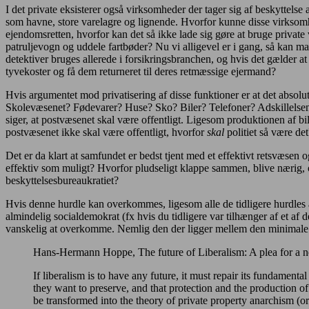
I det private eksisterer også virksomheder der tager sig af beskyttelse
som havne, store varelagre og lignende. Hvorfor kunne disse virksomhe
ejendomsretten, hvorfor kan det så ikke lade sig gøre at bruge privat
patruljevogn og uddele fartbøder? Nu vi alligevel er i gang, så kan ma
detektiver bruges allerede i forsikringsbranchen, og hvis det gælder a
tyvekoster og få dem returneret til deres retmæssige ejermand?
Hvis argumentet mod privatisering af disse funktioner er at det absol
Skolevæsenet? Fødevarer? Huse? Sko? Biler? Telefoner? Adskillelsen 
siger, at postvæsenet skal være offentligt. Ligesom produktionen af bil
postvæsenet ikke skal være offentligt, hvorfor
skal
politiet så være de
Det er da klart at samfundet er bedst tjent med et effektivt retsvæsen
effektiv som muligt? Hvorfor pludseligt klappe sammen, blive nærig, o
beskyttelsesbureaukratiet?
Hvis denne hurdle kan overkommes, ligesom alle de tidligere hurdles a
almindelig socialdemokrat (fx hvis du tidligere var tilhænger af et af d
vanskelig at overkomme. Nemlig den der ligger mellem den minimale stat
Hans-Hermann Hoppe, The future of Liberalism: A plea for a ne
If liberalism is to have any future, it must repair its fundament
they want to preserve, and that protection and the production of 
be transformed into the theory of private property anarchism (o