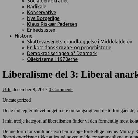
Socialdemokratiet
Radikale
Konservative
Nye Borgerlige
Klaus Riskær Pedersen
Enhedslisten
Historie
Skattevæsenets grundlæggelse i Middelalderen
En kort dansk mønt- og pengehistorie
Demokratiseringen af Danmark
Oliekriserne i 1970erne
Liberalisme del 3: Liberal anark
Uffe
december 8, 2017
0 Comments
Uncategorized
Dette indlæg er blevet noget mere omfangsrigt end de to foregående, og
I min tredje kategori af liberalismen finder vi den formentlig mest kont
Denne form for samfundsteori har mange forskellige navne. Murray Ro
liberal anarkisme
(ikke at jeg på nogen måde tør sammenligne mig med 