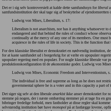
Det er i sig selv kontroversielt at kalde dette samfundssyn for
liberal
a
samfundsinstitution der skal tage sig af beskyttelse af ejendomsretten
Ludwig von Mises, Liberalism, s. 17:
Liberalism is not anarchism, nor has it anything whatsoever to d
endangered and that behind the rules of conduct whose observanc
continually at the mercy of any one of its members. One must be 
acquiesce in the rules of life in society. This is the function that
For den klassiske liberalist er demokratiet en nødvendig institution, d
for at kaste samfundet ud i borgerkrig for at vælte en upopulær regering,
upopulær regering med en populær. For nogle klassiske liberale var po
produktionskonfiguration til de økonomiske goder. Ludwig von Mises
Ludwig von Mises, Economic Freedom and Interventionism, s. 
The individual is free and supreme as long as he does not restri
governmental sphere he is a voter and in this capacity a part o
Det siger sig selv at den liberale
anarkist
ikke anser demokratiet for 
stemme på nogen, der i næste ombæring stemmer på at tage fra en grup
bibringer fredelige forhold, men fastholder at disse regler skal komme
selvstændig institution bør have
monopol
på at fastlægge lovene, opfin