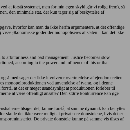
ed at forstå systemet, men for min egen skyld går vi roligt frem), så
smen, den minimale stat, der kun tager sig af beskyttelse af
opgave, hvorfor kan man da ikke herfra argumentere, at det offentlige
ig visse økonomiske goder der monopoliseres af staten – kan det ikke
ted to arbitrariness and bad management. Justice becomes slow
ortioned, according to the power and influence of this or that
r også med sager der ikke involverer overtrædelse af ejendomsretten.
ieres monopolproduktionen ved anvendelse af tvang, og i denne
 forstå, at det er meget usandsynligt at produktionen forløber til
merne at være offentligt ansatte? Den større konkurrence kan øge
synshallerne tilsiger det, kunne forstå, at samme dynamik kan benyttes
or skulle det ikke være muligt at privatisere domstolene, hvis det er
 transportministeriet. De private domstole kunne på samme vis tilses af