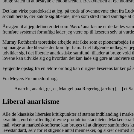
bruge staten til at beskytte ejendomsretten. Beskyttelsen af ejendomsr
Det kan virke paradoksalt at jeg, på trods af ovennævnte citat fra Lu
socialliberale, der kaldte sig liberale, men som stred imod samtlige af
Årsagen til at jeg definerer det som
liberal
anarkisme er de fælles værdi
fremføre systemet fornuftigt lader jeg være op til læseren selv at vurde
Murray Rothbards teoretiske arbejde står ikke som et pionerarbejde 
og mange andre liberale der kom før ham. I det følgende indlæg vil
udvikler sig i det liberale anarkistiske samfund, tillader at bruge vold 
lovene kan udvikle sig og hvordan det kan lade sig gøre at undvære st
Følgende opslag fra en ældre ordbog kan dirigere læserens tanker på s
Fra Meyers Fremmedordbog:
Anarchi, anarki, gr., et, Mangel paa Regering (arche) […] et Sa
Liberal anarkisme
Alle de klassiske liberales kritikpunkter af statens indblanding i mark
kvantitet, end de offentligt drevne produktionsfaciliteter. Markedskræf
mål, viser at markedskræfterne kan bruges til at dirigere samfundets 
levestandard, selv for et stigende antal mennesker, og sikrer dermed at