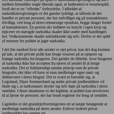
mellem fremstiller nogle liberale også, at fartkontrol er resursespild,
fordi det er en “offerløs” forbrydelse. I tilfældet af
narkotikalovgivningen er det ganske tydeligt, at såfremt de der
handler er private personer, der har indvilliget sig på transaktionen
frivilligt, ved brug af deres retmæssige ejendom, begge drager fordel
af transaktionen. En person der indfører en kanyle i egen krop og
injicerer en mængde narkotika skader ikke andre med handlingen
her. Vedkommende skader udelukkende sig selv. Derfor er det spild
af resurser for politiet at jagte narkotika.
I det frie marked hvor alle arealer er ejet privat, kan det dog komme
på tale, at det private politi kan bruge resurser på at opspore og
fratage narkotika fra brugeren. Det gælder de tilfælde, hvor brugeren
af narkotika ikke har accepten fra ejeren af arealet til at bruge
narkotika. Det er fuldstændigt samme princip som de private
biografer, der ikke vil have at man medbringer egne mad- og
drikkevarer i deres biograf. Det er svært at forestille sig, at
Legoland, Djurs Sommerland og andre private jordbesiddere vil
finde sig i, at narkomaner skyder sig selv høje på narkotika i deres
områder. I disse situationer er det legitimt, at politiet kan involveres
til at fjerne de personer, der har brudt reglerne for brug af området.
Ligeledes er det grundejerforeningernes ret at nægte besøgende at
medbringe narkotika på deres arealer. Enhver isoleret privat
jordbesidder har samme ret.