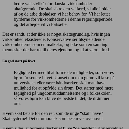
bedre vækstvilkår for danske virksomheder
altafgørende. De skal sikre den velfærd, vi alle holder
af og de arbejdspladser, vi har behov for. Vi har lettet
byrderne for virksomhederne i denne regeringsperiode,
og det arbejde vil vi fortsætte.
Det er sandt, at der ikke er noget skattegrundlag, hvis ingen
virksomhed eksisterede. Konservative ser tilsyneladende
virksomhederne som en malkeko, og ikke som en samling
mennesker der har ret til deres ejendom og til at være i fred.
En god start på livet
Faglighed er med til at forme de muligheder, som vores
børn får senere i livet. Uanset om man gerne vil læse på
universitetet eller være håndværker, skal man have
mulighed for at opfylde sin drøm. Det starter med mere
faglighed på ungdomsuddannelserne og i folkeskolen,
så vores børn kan blive de bedste til det, de drømmer
om.
Hvem skal betale for den ret, som de unge “skal” have?
Skatteyderne! Det er umoralsk som beskrevet ovenover.
Hvem siger, at børnene ønsker at blive “de bedste”? Konservative!