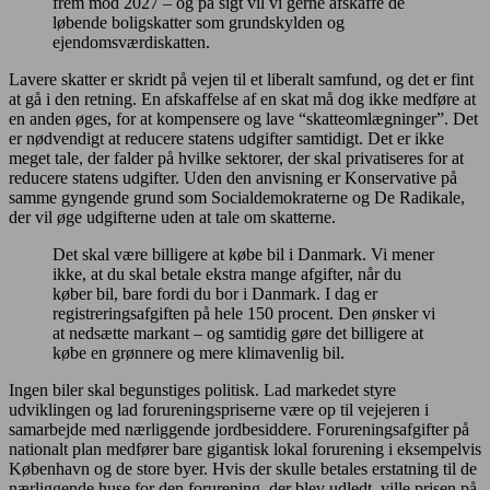
frem mod 2027 – og på sigt vil vi gerne afskaffe de
løbende boligskatter som grundskylden og
ejendomsværdiskatten.
Lavere skatter er skridt på vejen til et liberalt samfund, og det er fint
at gå i den retning. En afskaffelse af en skat må dog ikke medføre at
en anden øges, for at kompensere og lave “skatteomlægninger”. Det
er nødvendigt at reducere statens udgifter samtidigt. Det er ikke
meget tale, der falder på hvilke sektorer, der skal privatiseres for at
reducere statens udgifter. Uden den anvisning er Konservative på
samme gyngende grund som Socialdemokraterne og De Radikale,
der vil øge udgifterne uden at tale om skatterne.
Det skal være billigere at købe bil i Danmark. Vi mener
ikke, at du skal betale ekstra mange afgifter, når du
køber bil, bare fordi du bor i Danmark. I dag er
registreringsafgiften på hele 150 procent. Den ønsker vi
at nedsætte markant – og samtidig gøre det billigere at
købe en grønnere og mere klimavenlig bil.
Ingen biler skal begunstiges politisk. Lad markedet styre
udviklingen og lad forureningspriserne være op til vejejeren i
samarbejde med nærliggende jordbesiddere. Forureningsafgifter på
nationalt plan medfører bare gigantisk lokal forurening i eksempelvis
København og de store byer. Hvis der skulle betales erstatning til de
nærliggende huse for den forurening, der blev udledt, ville prisen på