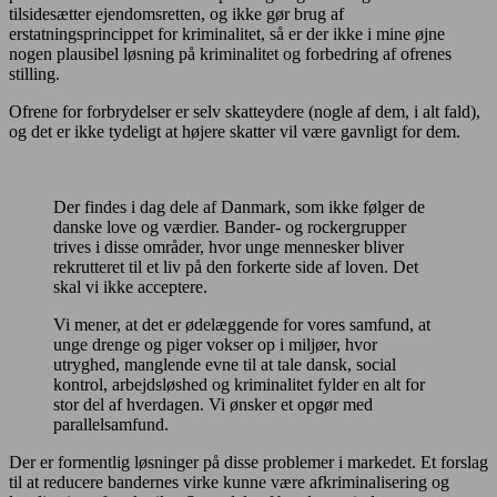
tilsidesætter ejendomsretten, og ikke gør brug af
erstatningsprincippet for kriminalitet, så er der ikke i mine øjne
nogen plausibel løsning på kriminalitet og forbedring af ofrenes
stilling.
Ofrene for forbrydelser er selv skatteydere (nogle af dem, i alt fald),
og det er ikke tydeligt at højere skatter vil være gavnligt for dem.
Der findes i dag dele af Danmark, som ikke følger de
danske love og værdier. Bander- og rockergrupper
trives i disse områder, hvor unge mennesker bliver
rekrutteret til et liv på den forkerte side af loven. Det
skal vi ikke acceptere.
Vi mener, at det er ødelæggende for vores samfund, at
unge drenge og piger vokser op i miljøer, hvor
utryghed, manglende evne til at tale dansk, social
kontrol, arbejdsløshed og kriminalitet fylder en alt for
stor del af hverdagen. Vi ønsker et opgør med
parallelsamfund.
Der er formentlig løsninger på disse problemer i markedet. Et forslag
til at reducere bandernes virke kunne være afkriminalisering og