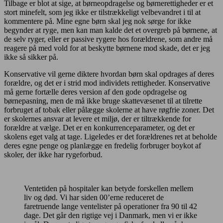
Tilbage er blot at sige, at børneopdragelse og børnerettigheder er et
stort minefelt, som jeg ikke er tilstrækkeligt velbevandret i til at
kommentere på. Mine egne børn skal jeg nok sørge for ikke
begynder at ryge, men kan man kalde det et overgreb på børnene, at
de selv ryger, eller er passive rygere hos forældrene, som andre må
reagere på med vold for at beskytte børnene mod skade, det er jeg
ikke så sikker på.
Konservative vil gerne diktere hvordan børn skal opdrages af deres
forældre, og det er i strid mod individets rettigheder. Konservative
må gerne fortælle deres version af den gode opdragelse og
børnepasning, men de må ikke bruge skattevæsenet til at tilrette
forbruget af tobak eller pålægge skolerne at have røgfrie zoner. Det
er skolernes ansvar at levere et miljø, der er tiltrækkende for
forældre at vælge. Det er en konkurrenceparameter, og det er
skolens eget valg at tage. Ligeledes er det forældrenes ret at beholde
deres egne penge og planlægge en fredelig forbruger boykot af
skoler, der ikke har rygeforbud.
Ventetiden på hospitaler kan betyde forskellen mellem
liv og død. Vi har siden 00’erne reduceret de
faretruende lange ventelister på operationer fra 90 til 42
dage. Det går den rigtige vej i Danmark, men vi er ikke