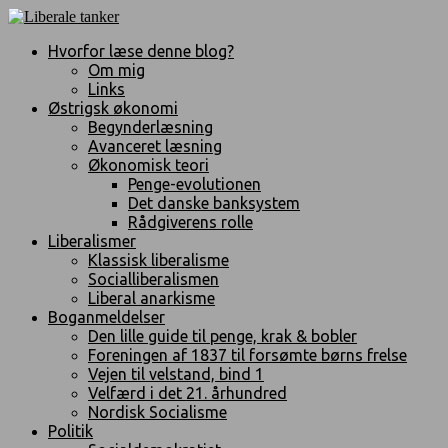
Hvorfor læse denne blog?
Om mig
Links
Østrigsk økonomi
Begynderlæsning
Avanceret læsning
Økonomisk teori
Penge-evolutionen
Det danske banksystem
Rådgiverens rolle
Liberalismer
Klassisk liberalisme
Socialliberalismen
Liberal anarkisme
Boganmeldelser
Den lille guide til penge, krak & bobler
Foreningen af 1837 til forsømte børns frelse
Vejen til velstand, bind 1
Velfærd i det 21. århundred
Nordisk Socialisme
Politik