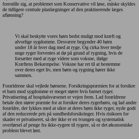
forestille sig, at problemet som Konservative vil løse, måske skyldes
de tidligere centrale planlægninger af den praktiserende læges
aflønning?
Vi skal beskytte vores børn bedst muligt mod kræft og
alvorlige sygdomme. Desværre begynder 40 børn
under 18 år hver dag med at ryge. Og cirka hver tredje
unge ryger forventes at dø på grund af rygning, hvis de
forsætter med at ryge videre som voksne, ifølge
Kræftens Bekæmpelse. Voksne har ret til at bestemme
over deres eget liv, men børn og rygning hører ikke
sammen.
Forældrene skal vejlede børnene. Forsikringspræmien for at forsikre
et barn mod sygdomme er meget større hvis barnet ryger.
Privatisering af hospitalsvæsenet er vejen frem. Lad forældrene
betale den større præmie for at forsikre deres rygerbørn, og lad andre
forældre, der lykkes med at sikre at deres børn ikke ryger, nyde godt
af den reducerede pris på sundhedsforsikringer. Hvis risikoen for
skader er privatiseret, så der ikke er en tvungen og systematisk
overførsel af penge fra ikke-rygere til rygere, så er det økonomiske
problem blevet løst.