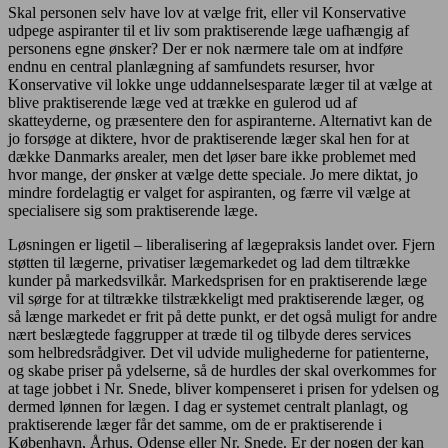
Skal personen selv have lov at vælge frit, eller vil Konservative
udpege aspiranter til et liv som praktiserende læge uafhængig af
personens egne ønsker? Der er nok nærmere tale om at indføre
endnu en central planlægning af samfundets resurser, hvor
Konservative vil lokke unge uddannelsesparate læger til at vælge at
blive praktiserende læge ved at trække en gulerod ud af
skatteyderne, og præsentere den for aspiranterne. Alternativt kan de
jo forsøge at diktere, hvor de praktiserende læger skal hen for at
dække Danmarks arealer, men det løser bare ikke problemet med
hvor mange, der ønsker at vælge dette speciale. Jo mere diktat, jo
mindre fordelagtig er valget for aspiranten, og færre vil vælge at
specialisere sig som praktiserende læge.
Løsningen er ligetil – liberalisering af lægepraksis landet over. Fjern
støtten til lægerne, privatiser lægemarkedet og lad dem tiltrække
kunder på markedsvilkår. Markedsprisen for en praktiserende læge
vil sørge for at tiltrække tilstrækkeligt med praktiserende læger, og
så længe markedet er frit på dette punkt, er det også muligt for andre
nært beslægtede faggrupper at træde til og tilbyde deres services
som helbredsrådgiver. Det vil udvide mulighederne for patienterne,
og skabe priser på ydelserne, så de hurdles der skal overkommes for
at tage jobbet i Nr. Snede, bliver kompenseret i prisen for ydelsen og
dermed lønnen for lægen. I dag er systemet centralt planlagt, og
praktiserende læger får det samme, om de er praktiserende i
København, Århus, Odense eller Nr. Snede. Er der nogen der kan