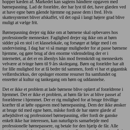
hopper kæden af. Markedet kan sagtens håndtere opgaven med
børnepasning. Lad de forældre, der har lyst til det, have glæden ved
at have egne børn gående hjemme og passe dem i fred. Hvis
skattesystemet bliver afskaffet, vil det også i langt højere grad blive
muligt at vælge frit.
Børnepasning drejer sig ikke om at børnene skal opbevares hos
professionelle mennesker. Faglighed drejer sig ikke om at børn
sidder på en stol i et klasselokale, og forsøger at følge med i en
undervisning. I dag har vi så mange muligheder for at passe børnene
hjemme, og gøre brug af den enorme vidensdeling der er i
internettet, at det er en åbenlys hån mod fremskridt og menneskets
velvære at tvinge børn til 9 års skolegang. Børn og forældre har alt
for lille mulighed for at få bedre tid sammen, fordi vi har et gigantisk
velfærdscirkus, der opsluger enorme resurser fra samfundet og
ensretter al kultur og tankegang om børn og uddannelse.
Det er ikke et problem at lade børnene blive oplært af forældrene i
hjemmet. Det er ikke et problem, at børn får lov at blive passet af
forældrene i hjemmet. Der er rig mulighed for at bruge frivillige
kræfter til at løfte opgaven med børnepasning. Dem der ikke ønsker
at bruge tid med egne børn, måske fordi de har større glæde af
arbejdslivet og professionel børnepasning, eller fordi de ganske
enkelt ikke har interessen, kan naturligvis samarbejde med
professionelle børnepassere, og betale for den hjælp de får. Alle