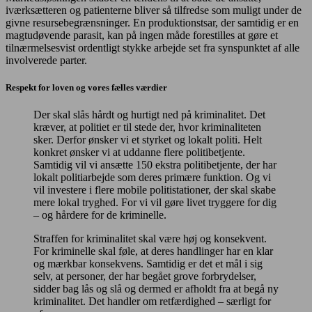
iværksætteren og patienterne bliver så tilfredse som muligt under de
givne resursebegrænsninger. En produktionstsar, der samtidig er en
magtudøvende parasit, kan på ingen måde forestilles at gøre et
tilnærmelsesvist ordentligt stykke arbejde set fra synspunktet af alle
involverede parter.
Respekt for loven og vores fælles værdier
Der skal slås hårdt og hurtigt ned på kriminalitet. Det
kræver, at politiet er til stede der, hvor kriminaliteten
sker. Derfor ønsker vi et styrket og lokalt politi. Helt
konkret ønsker vi at uddanne flere politibetjente.
Samtidig vil vi ansætte 150 ekstra politibetjente, der har
lokalt politiarbejde som deres primære funktion. Og vi
vil investere i flere mobile politistationer, der skal skabe
mere lokal tryghed. For vi vil gøre livet tryggere for dig
– og hårdere for de kriminelle.
Straffen for kriminalitet skal være høj og konsekvent.
For kriminelle skal føle, at deres handlinger har en klar
og mærkbar konsekvens. Samtidig er det et mål i sig
selv, at personer, der har begået grove forbrydelser,
sidder bag lås og slå og dermed er afholdt fra at begå ny
kriminalitet. Det handler om retfærdighed – særligt for