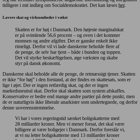
tidligere i mit indlæg om Socialdemokratiet. Det kan læses
her
.
Lavere skat og virksomheder i vækst
Skatten er for høj i Danmark. Den højeste marginalskat
er på svimlende 56,6 procent – og oven i det kommer
momsen og andre afgifter. Det er ganske enkelt ikke
rimeligt. Derfor vil vi lade danskerne beholde flere af
de penge, de selv har tjent – både i bunden og toppen.
Det vil styrke beskæftigelsen, øge væksten og skabe
styr på dansk økonomi.
Danskerne skal beholde alle de penge, de retmæssigt tjener. Skatten
er ikke “for høj” i den forstand, at der findes en skattesats, som er
lige i øjet. Der er ingen retfærdig skat, og der er ingen
markedsneutral skat. Derfor skal skatten som system afskaffes.
Konservative er bedre end mange andre partier på dette punkt, men
de er naturligvis ikke liberale anarkister som undertegnede, og derfor
denne uoverensstemmelse.
Vi har i vores regeringstid sænket boligskatterne med
28 milliarder kroner. Men vi mener forsat, det skal være
billigere at være boligejer i Danmark. Derfor foreslår vi,
at vi nu letter boligskatterne med 13 milliarder kroner