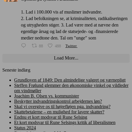
1. Lad i 100.000 vis af muslimer indvandre.
2. Lad befolkningen se, at kriminaliteten, radikaliseringen
og utrygheden stiger. 3. Lad være med at nævne den
egentlige årsag og lad de statsejede- og -finansierede
medier nedtone den. Tal om "unge" som
88
488
Twitter
Load More...
Seneste indlæg
Grundloven af 1849: Den almindelige valgret og værnepligt
Steffen Frølund glemmer den økonomiske vinkel og vildleder
om vindmøller
Joachim B. Olsen vs. kommunister
Beskytter indvandringskontrol arbejdernes løn?
Skal vi overgive os til højrefløjen pga. indvandring?
Skattebetalerne – en mulighed for lavere skatter?
Endnu et kort modsvar til Rune Selsing
Et kort modsvar til Rune Selsings kritik af liberalismen
Status 2024