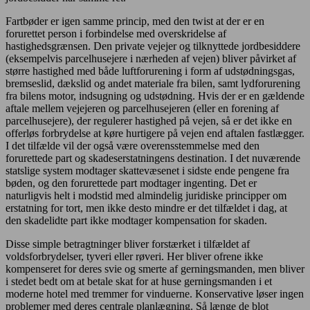
Fartbøder er igen samme princip, med den twist at der er en
forurettet person i forbindelse med overskridelse af
hastighedsgrænsen. Den private vejejer og tilknyttede jordbesiddere
(eksempelvis parcelhusejere i nærheden af vejen) bliver påvirket af
større hastighed med både luftforurening i form af udstødningsgas,
bremseslid, dækslid og andet materiale fra bilen, samt lydforurening
fra bilens motor, indsugning og udstødning. Hvis der er en gældende
aftale mellem vejejeren og parcelhusejeren (eller en forening af
parcelhusejere), der regulerer hastighed på vejen, så er det ikke en
offerløs forbrydelse at køre hurtigere på vejen end aftalen fastlægger.
I det tilfælde vil der også være overensstemmelse med den
forurettede part og skadeserstatningens destination. I det nuværende
statslige system modtager skattevæsenet i sidste ende pengene fra
bøden, og den forurettede part modtager ingenting. Det er
naturligvis helt i modstid med almindelig juridiske principper om
erstatning for tort, men ikke desto mindre er det tilfældet i dag, at
den skadelidte part ikke modtager kompensation for skaden.
Disse simple betragtninger bliver forstærket i tilfældet af
voldsforbrydelser, tyveri eller røveri. Her bliver ofrene ikke
kompenseret for deres svie og smerte af gerningsmanden, men bliver
i stedet bedt om at betale skat for at huse gerningsmanden i et
moderne hotel med tremmer for vinduerne. Konservative løser ingen
problemer med deres centrale planlægning. Så længe de blot