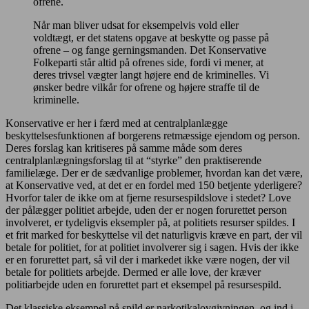
ofrene.
Når man bliver udsat for eksempelvis vold eller
voldtægt, er det statens opgave at beskytte og passe på
ofrene – og fange gerningsmanden. Det Konservative
Folkeparti står altid på ofrenes side, fordi vi mener, at
deres trivsel vægter langt højere end de kriminelles. Vi
ønsker bedre vilkår for ofrene og højere straffe til de
kriminelle.
Konservative er her i færd med at centralplanlægge
beskyttelsesfunktionen af borgerens retmæssige ejendom og person.
Deres forslag kan kritiseres på samme måde som deres
centralplanlægningsforslag til at “styrke” den praktiserende
familielæge. Der er de sædvanlige problemer, hvordan kan det være,
at Konservative ved, at det er en fordel med 150 betjente yderligere?
Hvorfor taler de ikke om at fjerne resursespildslove i stedet? Love
der pålægger politiet arbejde, uden der er nogen forurettet person
involveret, er tydeligvis eksempler på, at politiets resurser spildes. I
et frit marked for beskyttelse vil det naturligvis kræve en part, der vil
betale for politiet, for at politiet involverer sig i sagen. Hvis der ikke
er en forurettet part, så vil der i markedet ikke være nogen, der vil
betale for politiets arbejde. Dermed er alle love, der kræver
politiarbejde uden en forurettet part et eksempel på resursespild.
Det klassiske eksempel på spild er narkotikalovgivningen, og ind i