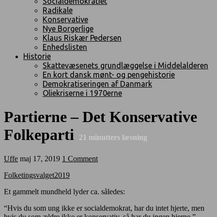
Socialdemokratiet
Radikale
Konservative
Nye Borgerlige
Klaus Riskær Pedersen
Enhedslisten
Historie
Skattevæsenets grundlæggelse i Middelalderen
En kort dansk mønt- og pengehistorie
Demokratiseringen af Danmark
Oliekriserne i 1970erne
Partierne – Det Konservative
Folkeparti
21
minutters læsning
Uffe
maj 17, 2019
1 Comment
Folketingsvalget2019
Et gammelt mundheld lyder ca. således:
“Hvis du som ung ikke er socialdemokrat, har du intet hjerte, men
hvis du som ældre ikke er konservativ, så har du ingen hjerne.”