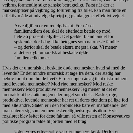
vejbrug formentlig stige ganske betragteligt. Først når der er
markedspriser på vejbrug og forurening fra biler, kan man finde en
effektiv måde at udvælge køretøj og planlægge et effektivt vejnet.
Arveafgiften er en ren dødsskat. For når et
familiemedlem dør, skal de efterladte betale op mod
hele 36 procent i afgifter. Det gælder blandt andet for
søskende, der i dag ikke betegnes som nærmeste familie
– og derfor skal de betale ekstra meget i skat. Vi mener,
at det er dybt umoralsk at beskatte døde
familiemedlemmer.
Hvis det er umoralsk at beskatte døde mennesker, hvad så med de
levende? Er det mindre umoralsk at tage fra dem, der stadig har
behov for at opretholde livet? Er der nogen årsag til at diskriminere
mod levende mennesker? Mod rige mennesker? Mod raske
mennesker? Mod produktive mennesker? Jeg mener, at det er
umoralsk at beskatte nogen eller noget som helst. Raske, rige,
produktive, levende mennesker har ret til deres ejendom på lige fod
med alle andre. Staten er i den forbindelse bare en mafiabande, der
præsenterer sig som en menneskerettighedsorganisation. Hvis
røgsløret blev løftet for dette faktum, så ville resten af Konservatives
politiske program falde til jorden med et brag.
Uden vores erhvervsliv var der ingen velfærd. Derfor er