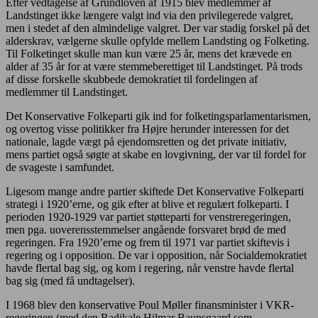
Efter vedtagelse af Grundloven af 1915 blev medlemmer af
Landstinget ikke længere valgt ind via den privilegerede valgret,
men i stedet af den almindelige valgret. Der var stadig forskel på det
alderskrav, vælgerne skulle opfylde mellem Landsting og Folketing.
Til Folketinget skulle man kun være 25 år, mens det krævede en
alder af 35 år for at være stemmeberettiget til Landstinget. På trods
af disse forskelle skubbede demokratiet til fordelingen af
medlemmer til Landstinget.
Det Konservative Folkeparti gik ind for folketingsparlamentarismen,
og overtog visse politikker fra Højre herunder interessen for det
nationale, lagde vægt på ejendomsretten og det private initiativ,
mens partiet også søgte at skabe en lovgivning, der var til fordel for
de svageste i samfundet.
Ligesom mange andre partier skiftede Det Konservative Folkeparti
strategi i 1920’erne, og gik efter at blive et regulært folkeparti. I
perioden 1920-1929 var partiet støtteparti for venstreregeringen,
men pga. uoverensstemmelser angående forsvaret brød de med
regeringen. Fra 1920’erne og frem til 1971 var partiet skiftevis i
regering og i opposition. De var i opposition, når Socialdemokratiet
havde flertal bag sig, og kom i regering, når venstre havde flertal
bag sig (med få undtagelser).
I 1968 blev den konservative Poul Møller finansminister i VKR-
regeringen (med den Radikale Hilmar Baunsgaard som