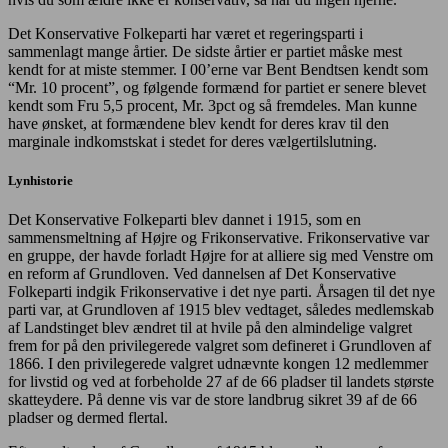
Det Konservative Folkeparti har været et regeringsparti i
sammenlagt mange årtier. De sidste årtier er partiet måske mest
kendt for at miste stemmer. I 00’erne var Bent Bendtsen kendt som
“Mr. 10 procent”, og følgende formænd for partiet er senere blevet
kendt som Fru 5,5 procent, Mr. 3pct og så fremdeles. Man kunne
have ønsket, at formændene blev kendt for deres krav til den
marginale indkomstskat i stedet for deres vælgertilslutning.
Lynhistorie
Det Konservative Folkeparti blev dannet i 1915, som en
sammensmeltning af Højre og Frikonservative. Frikonservative var
en gruppe, der havde forladt Højre for at alliere sig med Venstre om
en reform af Grundloven. Ved dannelsen af Det Konservative
Folkeparti indgik Frikonservative i det nye parti. Årsagen til det nye
parti var, at Grundloven af 1915 blev vedtaget, således medlemskab
af Landstinget blev ændret til at hvile på den almindelige valgret
frem for på den privilegerede valgret som defineret i Grundloven af
1866. I den privilegerede valgret udnævnte kongen 12 medlemmer
for livstid og ved at forbeholde 27 af de 66 pladser til landets største
skatteydere. På denne vis var de store landbrug sikret 39 af de 66
pladser og dermed flertal.