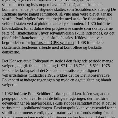
statsminister), og hvis nogen havde håbet på, at nu skulle der
komme en ende på de stigende skatter, som Socialdemokratiet og De
Radikale havde pålagt samfundet, så ville man være blevet ganske
skuffet. Poul Møller fortsatte arbejdet med at skaffe finansiering til
velfærdsstaten ved at plukke markedsøkonomien. I 1970 indførtes
kildeskatten
, for at dulme den progressive smerte som skatteyderne
følte på “skattedagen”, hvor selvangivelsen skulle indsendes, og det
pinefulde “skattekontingent” skulle betales. Kildeskatten var
begrundelsen for
indførsel af CPR systemet
i 1968 for at lette
skattemedarbejderens arbejde med at kontrollere og beskatte
danskerne.
Det Konservative Folkeparti mistede i den følgende periode mange
vælgere, og gik fra en tilslutning i 1971 på 16,7% til 5,5% i 1975.
Først efter kollapset af det Socialdemokratiske paradigme i
velfærdsstatens guldalder i 1982 lykkes det for Det Konservative
Folkeparti at indtage regeringen og nyde en øget tilslutning blandt
vælgerne.
I 1982 indførte Poul Schlüter fastkurspolitikken. Idéen var, at den
pengepolitik som var ført af de tidligere regeringer, der medførte
devalueringer på halvårsbasis, skulle stoppes samtidigt med at bevise
seriøsiteten i politikændringen. Fastkurspolitikken var essentiel for at
stabilisere kronens værdi, og var naturligvis en forudsætning for, at
staten kunne optage gæld på borgernes vegne fremover. I dag findes