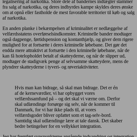
legalisering af narkotika. Store dele af bandernes indtægter stammer
fra salg af narkotika, og deres indbyrdes kampe skyldes deres ønske
om at opnå eller fastholde de mest favorable territorier til køb og salg
af narkotika.
En anden planke i bekæmpelsen af kriminalitet er nedlæggelse af
velfærdsstatens overførselsindkomster. Kriminelle bander modtager
også dagpenge, førtidspension og kontanthjælp, og giver dem rigere
mulighed for at fortsætte i deres kriminelle løbebane. Det gør det
endda mere attraktivt at fortsætte i den kriminelle løbebane, når de
kan få hotelopholdet betalt af skatteyderne, og når de slipper ud,
modtager de stadigvæk penge af selvsamme skatteydere, mens de
plyndrer skatteyderne i tyveri- og røveriaktiviteter.
Hvis man kan bidrage, så skal man bidrage. Det er én
af de kerneværdier, vi har opbygget vores
velfærdssamfund på – og det skal vi værne om. Derfor
skal udlændinge forsørge sig selv, når de kommer til
Danmark, for vi har ikke plads til, at vores
velfærdsgoder bliver opfattet som et tag-selv-bord.
Samtidig skal udlændinge lære at tale dansk. Det skaber
bedre betingelser for en vellykket integration.
Jeg har fremført synspunkterne angående indvandring og integration