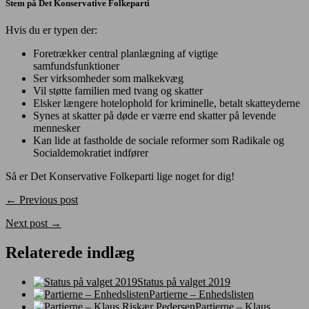
Stem på Det Konservative Folkeparti
Hvis du er typen der:
Foretrækker central planlægning af vigtige
samfundsfunktioner
Ser virksomheder som malkekvæg
Vil støtte familien med tvang og skatter
Elsker længere hotelophold for kriminelle, betalt skatteyderne
Synes at skatter på døde er værre end skatter på levende
mennesker
Kan lide at fastholde de sociale reformer som Radikale og
Socialdemokratiet indfører
Så er Det Konservative Folkeparti lige noget for dig!
← Previous post
Next post →
Relaterede indlæg
Status på valget 2019
Partierne – Enhedslisten
Partierne – Klaus