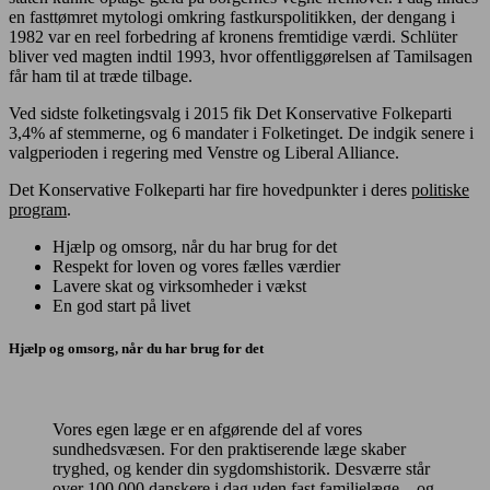
en fasttømret mytologi omkring fastkurspolitikken, der dengang i
1982 var en reel forbedring af kronens fremtidige værdi. Schlüter
bliver ved magten indtil 1993, hvor offentliggørelsen af Tamilsagen
får ham til at træde tilbage.
Ved sidste folketingsvalg i 2015 fik Det Konservative Folkeparti
3,4% af stemmerne, og 6 mandater i Folketinget. De indgik senere i
valgperioden i regering med Venstre og Liberal Alliance.
Det Konservative Folkeparti har fire hovedpunkter i deres
politiske
program
.
Hjælp og omsorg, når du har brug for det
Respekt for loven og vores fælles værdier
Lavere skat og virksomheder i vækst
En god start på livet
Hjælp og omsorg, når du har brug for det
Vores egen læge er en afgørende del af vores
sundhedsvæsen. For den praktiserende læge skaber
tryghed, og kender din sygdomshistorik. Desværre står
over 100.000 danskere i dag uden fast familielæge – og