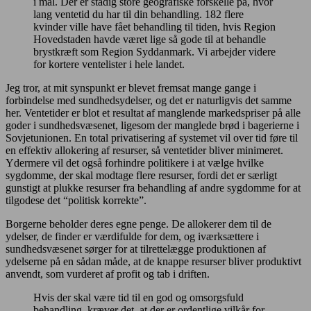
i mål. Der er stadig store geografiske forskelle på, hvor
lang ventetid du har til din behandling. 182 flere
kvinder ville have fået behandling til tiden, hvis Region
Hovedstaden havde været lige så gode til at behandle
brystkræft som Region Syddanmark. Vi arbejder videre
for kortere ventelister i hele landet.
Jeg tror, at mit synspunkt er blevet fremsat mange gange i
forbindelse med sundhedsydelser, og det er naturligvis det samme
her. Ventetider er blot et resultat af manglende markedspriser på alle
goder i sundhedsvæsenet, ligesom der manglede brød i bagerierne i
Sovjetunionen. En total privatisering af systemet vil over tid føre til
en effektiv allokering af resurser, så ventetider bliver minimeret.
Ydermere vil det også forhindre politikere i at vælge hvilke
sygdomme, der skal modtage flere resurser, fordi det er særligt
gunstigt at plukke resurser fra behandling af andre sygdomme for at
tilgodese det “politisk korrekte”.
Borgerne beholder deres egne penge. De allokerer dem til de
ydelser, de finder er værdifulde for dem, og iværksættere i
sundhedsvæsenet sørger for at tilrettelægge produktionen af
ydelserne på en sådan måde, at de knappe resurser bliver produktivt
anvendt, som vurderet af profit og tab i driften.
Hvis der skal være tid til en god og omsorgsfuld
behandling, kræver det, at der er ordentlige vilkår for