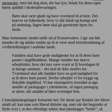
menneske
, men lad dog dem, der har lyst, betale for deres egne
børns spildtid i skoleopbevaringen.
Børn skal være glade og have overskud til at lære. Det
kræver en folkeskole, hvor vi slår hårdt og hurtigt ned
på mobning. Ingen børn skal gå grædende hjem fra
skole.
Man fornemmer modet stråle ud af Konservative. Lige om lidt
mander de sig måske endda op til at være mod terrorbombning af
civilbefolkningen i arabiske lande.
Familien skal have gode muligheder for at få deres barn
passet i dagtilbuddene. Mange familier har skæve
arbejdstider, hvor det kan være svært at få hverdagen til
at hænge sammen – det skal de ikke straffes for.
Tværtimod skal alle familier have en god mulighed for
at få deres barn passet. Derfor arbejder vi for trygge og
fleksible dagtilbud. Vi har eksempelvis foreslået at øge
antallet af pædagoger i ydertimerne, så ingen pædagog
er alene, når antallet af børn overstiger fem.
Centralplanlægningen fortsætter her. De første par floskler der bliver
smidt ud, kan man som liberal tilslutte sig, men når det begynder at
flyde over i, at den offentlige sektor skal planlægges “bedre”, så