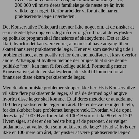
200.000 vil miste deres familielæge de næste tre år, hvis
vi ikke gør noget. Derfor arbejder vi for at alle har en
praktiserende læge i nærheden.
Det Konservative Folkeparti nævner ikke noget om, at de ønsker at
se markedet løse opgaven. Jeg må derfor gå ud fra, at deres ønsker
og politiske program skal finansieres af skatteyderne. Det er ikke
klart, hvorfor det kan være en ret, at man skal have adgang til en
skattefinansieret praktiserende læge. Her er vi som sædvanlig ude i
problemet med, at en positiv ret for den ene medfører et krav overfor
andre. Afhængig af hvilken metode der bruges til at sikre denne
politiske “ret”, kan man få forskellige udfald. Formentlig mener
Konservative, at det er skatteyderne, der skal til lommen for at
finansiere disse ekstra praktiserende læger.
Men de økonomiske problemer stopper ikke her. Hvis Konservative
vil sikre flere praktiserende læger, så må de dermed også angive
hvorfra disse læger skal komme. Et af deres metoder er at uddanne
100 flere praktiserende læger om året. Det er desværre ingen hjælp,
for det skubber bare problemet længere væk. Hvordan vil de opnå
deres tal på 100? Hvorfor er tallet 100? Hvorfor ikke 80 eller 120?
Hvem siger, at det er den bedste brug af de personer, der vælger
uddannelse, at vælge den som praktiserende læge? Hvad så hvis der
ikke er 100 mere om året, der ønsker at være praktiserende læge?