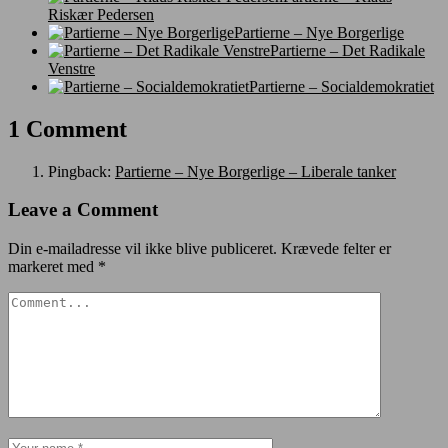
Riskær Pedersen
Partierne – Nye Borgerlige
Partierne – Det Radikale
Venstre
Partierne – Socialdemokratiet
1 Comment
Pingback:
Partierne – Nye Borgerlige – Liberale tanker
Leave a Comment
Din e-mailadresse vil ikke blive publiceret.
Krævede felter er
markeret med
*