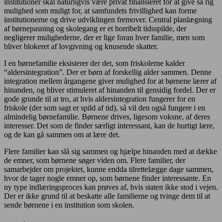
institutioner skal naturligvis være privat finansieret for at give så rig
mulighed som muligt for, at samfundets frivillighed kan forme
institutionerne og drive udviklingen fremover. Central planlægning
af børnepasning og skolegang er et horribelt tidsspilde, der
negligerer mulighederne, der er lige foran hver familie, men som
bliver blokeret af lovgivning og knusende skatter.
I en børnefamilie eksisterer der det, som friskolerne kalder
“aldersintegration”. Der er børn af forskellig alder sammen. Denne
integration mellem årgangene giver mulighed for at børnene lærer af
hinanden, og bliver stimuleret af hinanden til gensidig fordel. Der er
gode grunde til at tro, at hvis aldersintegration fungerer for en
friskole (der som sagt er spild af tid), så vil den også fungere i en
almindelig børnefamilie. Børnene drives, ligesom voksne, af deres
interesser. Det som de finder særligt interessant, kan de hurtigt lære,
og de kan gå sammen om at lære det.
Flere familier kan slå sig sammen og hjælpe hinanden med at dække
de emner, som børnene søger viden om. Flere familier, der
samarbejder om projektet, kunne endda tilrettelægge dage sammen,
hvor de tager nogle emner op, som børnene finder interessante. En
ny type indlæringsproces kan prøves af, hvis staten ikke stod i vejen.
Der er ikke grund til at beskatte alle familierne og tvinge dem til at
sende børnene i en institution som skolen.