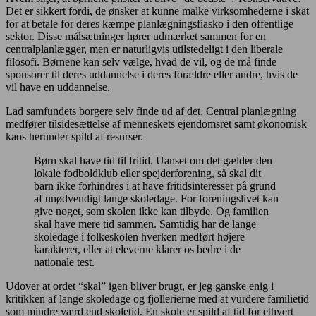
Det er sikkert fordi, de ønsker at kunne malke virksomhederne i skat
for at betale for deres kæmpe planlægningsfiasko i den offentlige
sektor. Disse målsætninger hører udmærket sammen for en
centralplanlægger, men er naturligvis utilstedeligt i den liberale
filosofi. Børnene kan selv vælge, hvad de vil, og de må finde
sponsorer til deres uddannelse i deres forældre eller andre, hvis de
vil have en uddannelse.
Lad samfundets borgere selv finde ud af det. Central planlægning
medfører tilsidesættelse af menneskets ejendomsret samt økonomisk
kaos herunder spild af resurser.
Børn skal have tid til fritid. Uanset om det gælder den
lokale fodboldklub eller spejderforening, så skal dit
barn ikke forhindres i at have fritidsinteresser på grund
af unødvendigt lange skoledage. For foreningslivet kan
give noget, som skolen ikke kan tilbyde. Og familien
skal have mere tid sammen. Samtidig har de lange
skoledage i folkeskolen hverken medført højere
karakterer, eller at eleverne klarer os bedre i de
nationale test.
Udover at ordet “skal” igen bliver brugt, er jeg ganske enig i
kritikken af lange skoledage og fjollerierne med at vurdere familietid
som mindre værd end skoletid. En skole er spild af tid for
ethvert