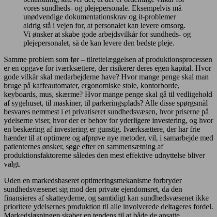
vores sundheds- og plejepersonale. Eksempelvis må
unødvendige dokumentationskrav og it-problemer
aldrig stå i vejen for, at personalet kan levere omsorg.
Vi ønsker at skabe gode arbejdsvilkår for sundheds- og
plejepersonalet, så de kan levere den bedste pleje.
Samme problem som før – tilrettelæggelsen af produktionsprocessen
er en opgave for iværksættere, der risikerer deres egen kapital. Hvor
gode vilkår skal medarbejderne have? Hvor mange penge skal man
bruge på kaffeautomater, ergonomiske stole, kontorborde,
keyboards, mus, skærme? Hvor mange penge skal gå til vedligehold
af sygehuset, til maskiner, til parkeringsplads? Alle disse spørgsmål
besvares nemmest i et privatiseret sundhedsvæsen, hvor priserne på
ydelserne viser, hvor der er behov for yderligere investering, og hvor
en beskæring af investering er gunstig. Iværksættere, der har frie
hænder til at optimere og afprøve nye metoder, vil, i samarbejde med
patienternes ønsker, søge efter en sammensætning af
produktionsfaktorerne således den mest effektive udnyttelse bliver
valgt.
Uden en markedsbaseret optimeringsmekanisme forbryder
sundhedsvæsenet sig mod den private ejendomsret, da den
finansieres af skatteyderne, og samtidigt kan sundhedsvæsenet ikke
prioritere ydelsernes produktion til alle involverede deltageres fordel.
Markedsløsningen skaber en tendens til at både de ansatte,