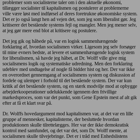
problemer som socialisterne taler om i den aktuelle økonomi,
tillægger socialister til kapitalismen og postulerer at problemerne
ville være løst med indførsel af deres foretrukne økonomiske system.
Det er jo også langt hen ad vejen det, som jeg som liberalist gør. Jeg
kritiserer det bestående systems fejl og mangler. Men jeg mener selv,
at jeg gør mere end blot at kritisere og postulere.
Det jeg gik og håbede på, var en logisk sammenhængende
forklaring af, hvordan socialismen virker. Ligesom jeg selv forsøger
til mine evners bedste, at levere et sammenhængende logisk system
for liberalismen, så havde jeg håbet, at Dr. Wolff ville give mig
socialismens logik og systematiske udredning. Men den forklaring
udeblev med undtagelse af nogle få bidder hist og her. Der var ikke
en overordnet gennemgang af socialismens system og diskussion af
fordele og ulemper i forhold til det bestående system. Der var kun
kritik af det bestående system, og en stærk modvilje mod at opbygge
arbejderkooperationer udelukkende igennem den frivillige
markedsproces, som var det punkt, som Gene Epstein mest af alt gik
efter at få et klart svar på.
Dr. Wolffs hovedargument mod kapitalismen var, at det var en lille
gruppe af mennesker, kapitalisterne, der besluttede hvordan
produktionen skulle tilrettelægges. Her var der ikke demokratisk
kontrol med samfundet, og det var det, som Dr. Wolff mente, at
socialismen skulle tilvejebringe. Det er i tråd med Enhedslistens