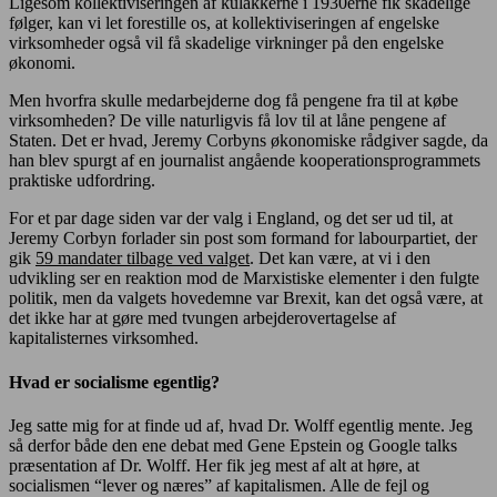
Ligesom kollektiviseringen af kulakkerne i 1930erne fik skadelige
følger, kan vi let forestille os, at kollektiviseringen af engelske
virksomheder også vil få skadelige virkninger på den engelske
økonomi.
Men hvorfra skulle medarbejderne dog få pengene fra til at købe
virksomheden? De ville naturligvis få lov til at låne pengene af
Staten. Det er hvad, Jeremy Corbyns økonomiske rådgiver sagde, da
han blev spurgt af en journalist angående kooperationsprogrammets
praktiske udfordring.
For et par dage siden var der valg i England, og det ser ud til, at
Jeremy Corbyn forlader sin post som formand for labourpartiet, der
gik
59 mandater tilbage ved valget
. Det kan være, at vi i den
udvikling ser en reaktion mod de Marxistiske elementer i den fulgte
politik, men da valgets hovedemne var Brexit, kan det også være, at
det ikke har at gøre med tvungen arbejderovertagelse af
kapitalisternes virksomhed.
Hvad er socialisme egentlig?
Jeg satte mig for at finde ud af, hvad Dr. Wolff egentlig mente. Jeg
så derfor både den ene debat med Gene Epstein og Google talks
præsentation af Dr. Wolff. Her fik jeg mest af alt at høre, at
socialismen “lever og næres” af kapitalismen. Alle de fejl og