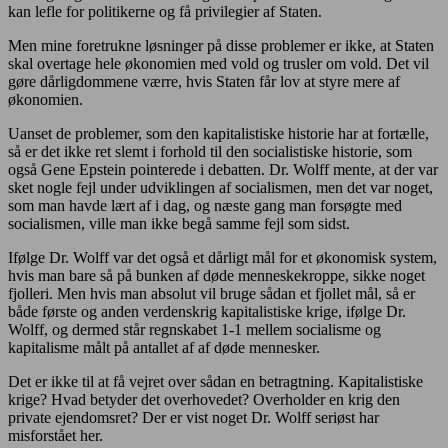
kan lefle for politikerne og få privilegier af Staten.
Men mine foretrukne løsninger på disse problemer er ikke, at Staten
skal overtage hele økonomien med vold og trusler om vold. Det vil
gøre dårligdommene værre, hvis Staten får lov at styre mere af
økonomien.
Uanset de problemer, som den kapitalistiske historie har at fortælle,
så er det ikke ret slemt i forhold til den socialistiske historie, som
også Gene Epstein pointerede i debatten. Dr. Wolff mente, at der var
sket nogle fejl under udviklingen af socialismen, men det var noget,
som man havde lært af i dag, og næste gang man forsøgte med
socialismen, ville man ikke begå samme fejl som sidst.
Ifølge Dr. Wolff var det også et dårligt mål for et økonomisk system,
hvis man bare så på bunken af døde menneskekroppe, sikke noget
fjolleri. Men hvis man absolut vil bruge sådan et fjollet mål, så er
både første og anden verdenskrig kapitalistiske krige, ifølge Dr.
Wolff, og dermed står regnskabet 1-1 mellem socialisme og
kapitalisme målt på antallet af af døde mennesker.
Det er ikke til at få vejret over sådan en betragtning. Kapitalistiske
krige? Hvad betyder det overhovedet? Overholder en krig den
private ejendomsret? Der er vist noget Dr. Wolff seriøst har
misforstået her.