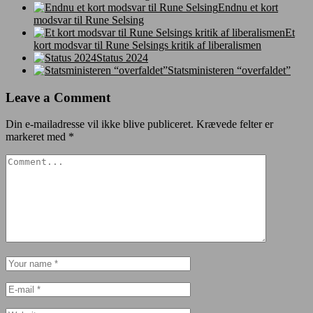
Endnu et kort
modsvar til Rune Selsing
Et
kort modsvar til Rune Selsings kritik af liberalismen
Status 2024
Statsministeren “overfaldet”
Leave a Comment
Din e-mailadresse vil ikke blive publiceret.
Krævede felter er
markeret med
*