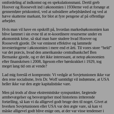
omfordeling af indkomst og en spekulationsmani. Dertil greb
Hoover og Roosevelt ind i økonomien i 1930erne ved at forsøge at
gennemføre priskontrol, ved at subsidiere arbejdsløshed og ved at
hæve skatterne markant, for blot at fyre pengene af på offentlige
arbejder.
Hvis man vil have en opskrift på, hvordan markedsøkonomien kan
blive lammet i sin evne til at re-koordinere resurserne under en
økonomisk krise, så skal man bare studere hvad Hoover og
Roosevelt gjorde. De var eminent effektive og lammede
investeringerne i økonomien i mere end et årti. Til vores store “held”
var det præcis, hvad den amerikanske centralbankchef Ben
Bernanke gjorde, og er det ikke interessant, at netop økonomien
efter finanskrisen i 2008, ligesom efter børskrakket i 1929, tog
meget lang tid om at vende?
Lad mig foreslå et kompromis: Vi vedgår at Sovjetunionen ikke var
den rene socialisme, hvis Dr. Woff samtidigt vil indrømme, at USA
heller ikke var den ægte kapitalistiske vare.
Men på trods af disse ekstremistiske synspunkter, fægtende
armbevægelser og besværgelser mod historiens irriterende
fortælling, så kan vi da alligevel godt bruge den til noget. Givet at
hverken Sovjetunionen eller USA var den ægte vare, så kan vi
måske alligevel godt blive enige om, at der var visse tendenser i