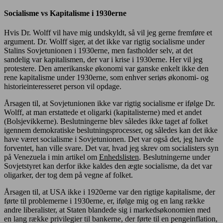
Socialisme vs Kapitalisme i 1930erne
Hvis Dr. Wolff vil have mig undskyldt, så vil jeg gerne fremføre et
argument. Dr. Wolff siger, at det ikke var rigtig socialisme under
Stalins Sovjetunionen i 1930erne, men fastholder selv, at det
sandelig var kapitalismen, der var i krise i 1930erne. Her vil jeg
protestere. Den amerikanske økonomi var ganske enkelt ikke den
rene kapitalisme under 1930erne, som enhver seriøs økonomi- og
historieinteresseret person vil opdage.
Årsagen til, at Sovjetunionen ikke var rigtig socialisme er ifølge Dr.
Wolff, at man erstattede et oligarki (kapitalisterne) med et andet
(Bolsjevikkerne). Beslutningerne blev således ikke taget af folket
igennem demokratiske beslutningsprocesser, og således kan det ikke
have været socialisme i Sovjetunionen. Det var også det, jeg havde
forventet, han ville svare. Det var, hvad jeg skrev om socialisters syn
på Venezuela i min artikel om
Enhedslisten
. Beslutningerne under
Sovjetstyret kan derfor ikke kaldes den ægte socialisme, da det var
oligarker, der tog dem på vegne af folket.
Årsagen til, at USA ikke i 1920erne var den rigtige kapitalisme, der
førte til problemerne i 1930erne, er, ifølge mig og en lang række
andre liberalister, at Staten blandede sig i markedsøkonomien med
en lang række privilegier til bankerne, der førte til en pengeinflation,