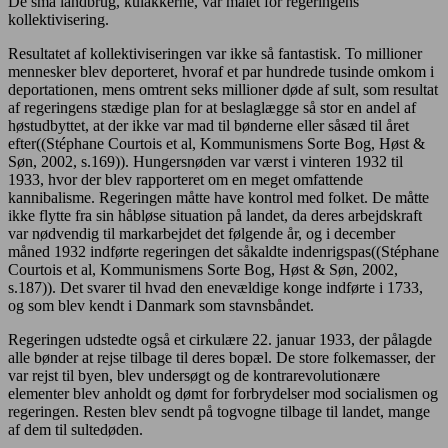
De små landbrug, kulakkerne, var målet for regeringens
kollektivisering.
Resultatet af kollektiviseringen var ikke så fantastisk. To millioner
mennesker blev deporteret, hvoraf et par hundrede tusinde omkom i
deportationen, mens omtrent seks millioner døde af sult, som resultat
af regeringens stædige plan for at beslaglægge så stor en andel af
høstudbyttet, at der ikke var mad til bønderne eller såsæd til året
efter((Stéphane Courtois et al, Kommunismens Sorte Bog, Høst &
Søn, 2002, s.169)). Hungersnøden var værst i vinteren 1932 til
1933, hvor der blev rapporteret om en meget omfattende
kannibalisme. Regeringen måtte have kontrol med folket. De måtte
ikke flytte fra sin håbløse situation på landet, da deres arbejdskraft
var nødvendig til markarbejdet det følgende år, og i december
måned 1932 indførte regeringen det såkaldte indenrigspas((Stéphane
Courtois et al, Kommunismens Sorte Bog, Høst & Søn, 2002,
s.187)). Det svarer til hvad den enevældige konge indførte i 1733,
og som blev kendt i Danmark som stavnsbåndet.
Regeringen udstedte også et cirkulære 22. januar 1933, der pålagde
alle bønder at rejse tilbage til deres bopæl. De store folkemasser, der
var rejst til byen, blev undersøgt og de kontrarevolutionære
elementer blev anholdt og dømt for forbrydelser mod socialismen og
regeringen. Resten blev sendt på togvogne tilbage til landet, mange
af dem til sultedøden.