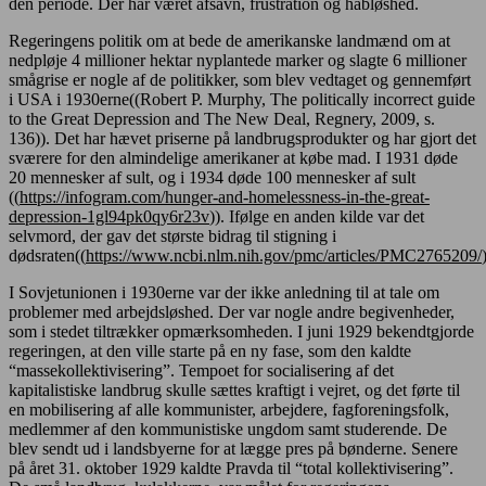
den periode. Der har været afsavn, frustration og håbløshed.
Regeringens politik om at bede de amerikanske landmænd om at
nedpløje 4 millioner hektar nyplantede marker og slagte 6 millioner
smågrise er nogle af de politikker, som blev vedtaget og gennemført
i USA i 1930erne((Robert P. Murphy, The politically incorrect guide
to the Great Depression and The New Deal, Regnery, 2009, s.
136)). Det har hævet priserne på landbrugsprodukter og har gjort det
sværere for den almindelige amerikaner at købe mad. I 1931 døde
20 mennesker af sult, og i 1934 døde 100 mennesker af sult
((
https://infogram.com/hunger-and-homelessness-in-the-great-
depression-1gl94pk0qy6r23v
)). Ifølge en anden kilde var det
selvmord, der gav det største bidrag til stigning i
dødsraten((
https://www.ncbi.nlm.nih.gov/pmc/articles/PMC2765209/
I Sovjetunionen i 1930erne var der ikke anledning til at tale om
problemer med arbejdsløshed. Der var nogle andre begivenheder,
som i stedet tiltrækker opmærksomheden. I juni 1929 bekendtgjorde
regeringen, at den ville starte på en ny fase, som den kaldte
“massekollektivisering”. Tempoet for socialisering af det
kapitalistiske landbrug skulle sættes kraftigt i vejret, og det førte til
en mobilisering af alle kommunister, arbejdere, fagforeningsfolk,
medlemmer af den kommunistiske ungdom samt studerende. De
blev sendt ud i landsbyerne for at lægge pres på bønderne. Senere
på året 31. oktober 1929 kaldte Pravda til “total kollektivisering”.