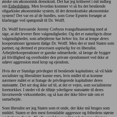
ønske om økonomisk demokrati. Det har jeg kritiseret i mit indlæg
om
Enhedslisten
. Men hvordan kommer vi så fra det bestående
oligarkiske økonomiske system, til det demokratiske økonomiske
system? Det var en af de hurdles, som Gene Epstein forsøgte at
klarlægge ved spørgsmål til Dr. Wolff.
Dr. Wolff forsvarede Jeremy Corbyns tvangsfinansiering med at
sige, at det leverer flere valgmuligheder. Og det er naturligvis disse
valgmuligheder, som arbejderne har
behov
for, for at lempe
deres
kooperationer igennem ifølge Dr. Wolff. Men det er med Staten som
partner, og dermed er processen
uspiselig
for en liberalist.
Arbejderkooperationer er ganske udmærkede, så længe de bygger
på frivillighed og overholder den private ejendomsret ved ikke at
udøve aggression mod krop og ejendom.
Hvis der er Statslige privilegier til bestående kapitalister, så vil både
socialister og liberalister kunne enes, hvis midlet til at komme
nærmere målet er at fratage de privilegerede kapitalister deres
statsstøtte. Det ser dog ikke ud til, at det er vejen, som socialisterne
foretrækker. I stedet vil de tilføje yderligere statsstøtte til deres
favoriserede virksomheder, og så kan der ikke blive tale om et
samarbejde.
Som liberalist ser jeg Staten som et onde, der ikke må bruges som
middel. Staten er den mest formidable aggressor og frihedens største