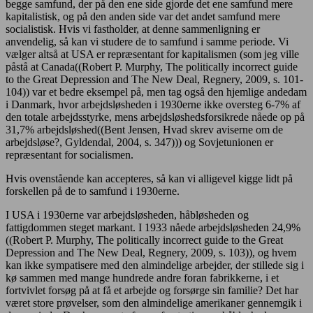
begge samfund, der på den ene side gjorde det ene samfund mere
kapitalistisk, og på den anden side var det andet samfund mere
socialistisk. Hvis vi fastholder, at denne sammenligning er
anvendelig, så kan vi studere de to samfund i samme periode. Vi
vælger altså at USA er repræsentant for kapitalismen (som jeg ville
påstå at Canada((Robert P. Murphy, The politically incorrect guide
to the Great Depression and The New Deal, Regnery, 2009, s. 101-
104)) var et bedre eksempel på, men tag også den hjemlige andedam
i Danmark, hvor arbejdsløsheden i 1930erne ikke oversteg 6-7% af
den totale arbejdsstyrke, mens arbejdsløshedsforsikrede nåede op på
31,7% arbejdsløshed((Bent Jensen, Hvad skrev aviserne om de
arbejdsløse?, Gyldendal, 2004, s. 347))) og Sovjetunionen er
repræsentant for socialismen.
Hvis ovenstående kan accepteres, så kan vi alligevel kigge lidt på
forskellen på de to samfund i 1930erne.
I USA i 1930erne var arbejdsløsheden, håbløsheden og
fattigdommen steget markant. I 1933 nåede arbejdsløsheden 24,9%
((Robert P. Murphy, The politically incorrect guide to the Great
Depression and The New Deal, Regnery, 2009, s. 103)), og hvem
kan ikke sympatisere med den almindelige arbejder, der stillede sig i
kø sammen med mange hundrede andre foran fabrikkerne, i et
fortvivlet forsøg på at få et arbejde og forsørge sin familie? Det har
været store prøvelser, som den almindelige amerikaner gennemgik i