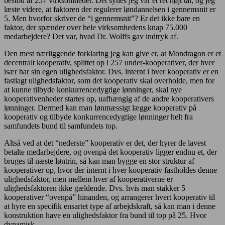
bestod af 257 virksomheder. Det synes jeg var et ret højt tal, og jeg
læste videre, at faktoren der regulerer løndannelsen i gennemsnit er
5. Men hvorfor skriver de “i gennemsnit”? Er det ikke bare en
faktor, der spænder over hele virksomhedens knap 75.000
medarbejdere? Det var, hvad Dr. Wolffs gav indtryk af.
Den mest nærliggende forklaring jeg kan give er, at Mondragon er et
decentralt kooperativ, splittet op i 257 under-kooperativer, der hver
især har sin egen ulighedsfaktor. Dvs. internt i hver kooperativ er en
fastlagt ulighedsfaktor, som det kooperativ skal overholde, men for
at kunne tilbyde konkurrencedygtige lønninger, skal nye
kooperativenheder startes op, uafhængig af de andre kooperativers
lønninger. Dermed kan man lønmæssigt lægge kooperativ på
kooperativ og tilbyde konkurrencedygtige lønninger helt fra
samfundets bund til samfundets top.
Altså ved at det “nederste” kooperativ er det, der hyrer de lavest
betalte medarbejdere, og ovenpå det kooperativ ligger endnu et, der
bruges til næste løntrin, så kan man bygge en stor struktur af
kooperativer op, hvor der internt i hver kooperativ fastholdes denne
ulighedsfaktor, men mellem hver af kooperativerne er
ulighedsfaktoren ikke gældende. Dvs. hvis man stakker 5
kooperativer “ovenpå” hinanden, og arrangerer hvert kooperativ til
at hyre en specifik ensartet type af arbejdskraft, så kan man i denne
konstruktion have en ulighedsfaktor fra bund til top på 25. Hvor
dynamisk.