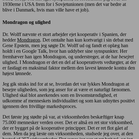
1930erne i USA frem for i Sovjetunionen (men det var bedre at
blive i Danmark, hvis man ville have et job).
Mondragon og ulighed
Dr. Wolff nævnte et stort arbejder ejet kooperativ i Spanien, der
hedder
Mondragon
. Det omtalte han kun kortvarigt i sin debat med
Gene Epstein, men jeg søgte Dr. Wolff ud og fandt et oplæg han
holdt i en Google Talk, hvor han uddyber sine synspunkter. Her
fremhæver han igen Mondragon, og understreger, at de har
besejret
ulighed. I Mondragon er det en del af kooperativets vedtægter, at der
er fastlagt en maksimal faktor mellem den lavest lønnede kontra den
højest lønnede.
Jeg gik straks ind for at se, hvordan det var lykkes Mondragon at
besejre uligheden, som jeg anser for at være et naturligt fænomen.
Ulighed skal blot anerkendes som en livsomstændighed, et
udkomme af menneskets individualitet og som kan udnyttes positivt
igennem den frivillige markedsproces.
Det første jeg stødte på var, at virksomheden beskæftiger knap
75.000 mennesker verden over. Det er altså en ret stor virksomhed,
der er bygget på de kooperative principper. Det er ret flot gået af
dem. Men da jeg læste om virksomheden, studsede jeg over, at den