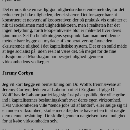
Det er nok ikke en særlig god ulighedsreducerende metode, for det
reducerer jo ikke uligheden, der eksisterer. Det forsøger bare at
konstruere et netværk af kooperativer, der på praktisk vis omfatter et
nik til socialismen med ulighedsfaktoren, men i realiteten har det
ingen betydning, fordi kooperativerne blot er målrettet hver deres
lønramme. Set fra befolkningens synspunkt kan man med denne
metode bare bygge en myriade af kooperativer og favne den
eksisterende ulighed i det kapitalistiske system. Det er en snild måde
at lege socialist på, uden reelt at være det. Så meget for de fine
udsagn om at Mondragon har besejret ulighed igennem
virksomhedens vedtægter.
Jeremy Corbyn
Jeg vil kort lægge en bemærkning om Dr. Wolffs fremhævelse af
Jeremy Corbyn, lederen af Labour partiet i England. Ifølge Dr.
Wolff havde Labour partiet lagt sig fast på en politik, der ville gribe
ind i kapitalisternes beslutningskraft over deres egen virksomhed.
Hvis virksomheden ville “sende jobs ud af landet”, eller sælge sig til
en anden virksomhed, skulle medarbejderne have retten til at nægte
dem denne beslutning. De skulle igennem nægtelsen have mulighed
for at købe virksomheden selv.