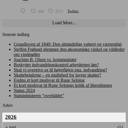
590
2571
Twitter
Load More...
Seneste indlæg
Grundloven af 1849: Den almindelige valgret og værnepligt
Steffen Frølund glemmer den økonomiske vinkel og vildleder
om vindmøller
Joachim B. Olsen vs. kommunister
Beskytter indvandringskontrol arbejdernes løn?
Skal vi overgive os til højrefløjen pga. indvandring?
Skattebetalerne – en mulighed for lavere skatter?
Endnu et kort modsvar til Rune Selsing
Et kort modsvar til Rune Selsings kritik af liberalismen
Status 2024
Statsministeren “overfaldet”
Arkiv
2026
+
juni
(1)