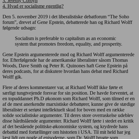
3.
Jeremy Corbyn
4.
Hvad er socialisme egentlig?
Den 5. november 2019 i det liberalistiske debatforum “The Soho
forum”, drevet af Gene Epstein, debatterede han og Richard Wolff
følgende udsagn:
Socialism is preferable to capitalism as an economic
system that promotes freedom, equality, and prosperity.
Gene Epstein argumenterede mod og Richard Wolff argumenterede
for. Efterfølgende har de amerikanske liberalister såsom Thomas
Woods, Dave Smith og Peter R. Quinones haft Gene Epstein på
deres podcasts, for at diskutere hvordan hans debat med Richard
Wolff gik.
Flere af deres kommentarer var, at Richard Wolff ikke førte et
særligt tungtvejende forsvar for sin position. De havde forventet, at
en topuddannet Ph.D økonom som Richard Wolff, som tilmed er en
af de mest anerkendte marxistiske debattører, kunne give de stædige
liberalister et seriøst intellektuelt skud for boven med en række
solide socialistiske argumenter. Til deres store overraskelse udeblev
disse hårdtslående argumenter. Richard Wolff førte i stedet en kritik
af det bestående politiske-økonomiske system, og krydrede hans
debattid med fortællinger om historien i USA. Til mit held har jeg
læst lidt om nogle af episoderne, som Dr. Wolff brugte som