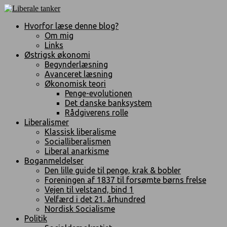
Hvorfor læse denne blog?
Om mig
Links
Østrigsk økonomi
Begynderlæsning
Avanceret læsning
Økonomisk teori
Penge-evolutionen
Det danske banksystem
Rådgiverens rolle
Liberalismer
Klassisk liberalisme
Socialliberalismen
Liberal anarkisme
Boganmeldelser
Den lille guide til penge, krak & bobler
Foreningen af 1837 til forsømte børns frelse
Vejen til velstand, bind 1
Velfærd i det 21. århundred
Nordisk Socialisme
Politik