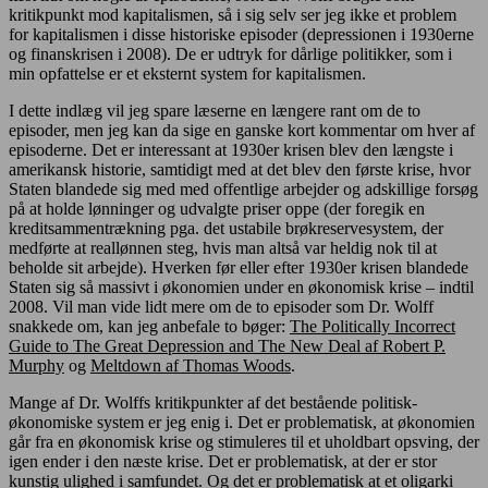
kritikpunkt mod kapitalismen, så i sig selv ser jeg ikke et problem
for kapitalismen i disse historiske episoder (depressionen i 1930erne
og finanskrisen i 2008). De er udtryk for dårlige politikker, som i
min opfattelse er et eksternt system for kapitalismen.
I dette indlæg vil jeg spare læserne en længere rant om de to
episoder, men jeg kan da sige en ganske kort kommentar om hver af
episoderne. Det er interessant at 1930er krisen blev den længste i
amerikansk historie, samtidigt med at det blev den første krise, hvor
Staten blandede sig med med offentlige arbejder og adskillige forsøg
på at holde lønninger og udvalgte priser oppe (der foregik en
kreditsammentrækning pga. det ustabile brøkreservesystem, der
medførte at reallønnen steg, hvis man altså var heldig nok til at
beholde sit arbejde). Hverken før eller efter 1930er krisen blandede
Staten sig så massivt i økonomien under en økonomisk krise – indtil
2008. Vil man vide lidt mere om de to episoder som Dr. Wolff
snakkede om, kan jeg anbefale to bøger:
The Politically Incorrect
Guide to The Great Depression and The New Deal af Robert P.
Murphy
og
Meltdown af Thomas Woods
.
Mange af Dr. Wolffs kritikpunkter af det bestående politisk-
økonomiske system er jeg enig i. Det er problematisk, at økonomien
går fra en økonomisk krise og stimuleres til et uholdbart opsving, der
igen ender i den næste krise. Det er problematisk, at der er stor
kunstig ulighed i samfundet. Og det er problematisk at et oligarki