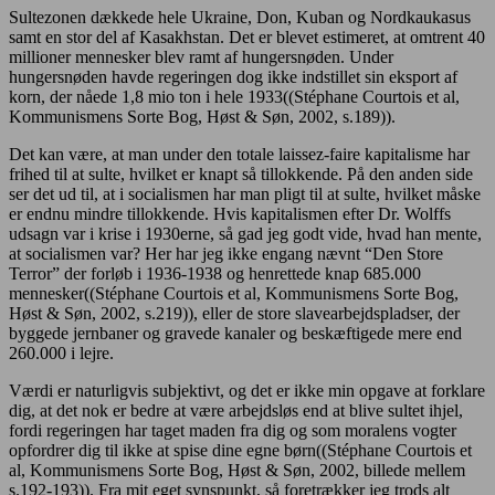
Sultezonen dækkede hele Ukraine, Don, Kuban og Nordkaukasus
samt en stor del af Kasakhstan. Det er blevet estimeret, at omtrent 40
millioner mennesker blev ramt af hungersnøden. Under
hungersnøden havde regeringen dog ikke indstillet sin eksport af
korn, der nåede 1,8 mio ton i hele 1933((Stéphane Courtois et al,
Kommunismens Sorte Bog, Høst & Søn, 2002, s.189)).
Det kan være, at man under den totale laissez-faire kapitalisme har
frihed til at sulte, hvilket er knapt så tillokkende. På den anden side
ser det ud til, at i socialismen har man pligt til at sulte, hvilket måske
er endnu mindre tillokkende. Hvis kapitalismen efter Dr. Wolffs
udsagn var i krise i 1930erne, så gad jeg godt vide, hvad han mente,
at socialismen var? Her har jeg ikke engang nævnt “Den Store
Terror” der forløb i 1936-1938 og henrettede knap 685.000
mennesker((Stéphane Courtois et al, Kommunismens Sorte Bog,
Høst & Søn, 2002, s.219)), eller de store slavearbejdspladser, der
byggede jernbaner og gravede kanaler og beskæftigede mere end
260.000 i lejre.
Værdi er naturligvis subjektivt, og det er ikke min opgave at forklare
dig, at det nok er bedre at være arbejdsløs end at blive sultet ihjel,
fordi regeringen har taget maden fra dig og som moralens vogter
opfordrer dig til ikke at spise dine egne børn((Stéphane Courtois et
al, Kommunismens Sorte Bog, Høst & Søn, 2002, billede mellem
s.192-193)). Fra mit eget synspunkt, så foretrækker jeg trods alt