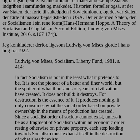
og farligste fjende. På alle områder er målet at bekæmpe Statens
indgriben i samfundet og markedet. Historien fortæller også, at det
var Staten, der førte til sultedøden i Sovjetunionen, og det var Staten
der førte til massearbejdsløsheden i USA. Det er dermed Staten, der
er Socialismen i sin rene form((Hans-Hermann Hoppe, A Theory of
Socialism and Capitalism, Second Edition, Ludwig von Mises
Institute, 2016, s.167-174)).
Jeg konkluderer derfor, ligesom Ludwig von Mises gjorde i hans
bog fra 1922:
Ludwig von Mises, Socialism, Liberty Fund, 1981, s.
414:
In fact Socialism is not in the least what it pretends to
be. It is not the pioneer of a better and finer world, but
the spoiler of what thousands of years of civilization
have created. It does not build: it destroys. For
destruction is the essence of it. It produces nothing, it
only consumes what the social order based on private
ownership in the means of production has created.
Since a socialist order of society cannot exist, unless it
be as a fragment of Socialism within an economic order
resting otherwise on private property, each step leading
towards Socialism must exhaust itself in the destruction
of what already exists.