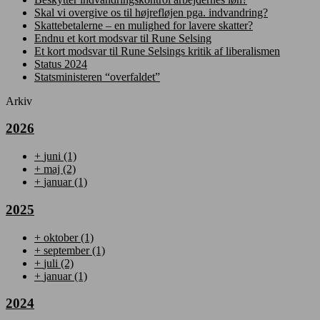
Skal vi overgive os til højrefløjen pga. indvandring?
Skattebetalerne – en mulighed for lavere skatter?
Endnu et kort modsvar til Rune Selsing
Et kort modsvar til Rune Selsings kritik af liberalismen
Status 2024
Statsministeren “overfaldet”
Arkiv
2026
+
juni
(1)
+
maj
(2)
+
januar
(1)
2025
+
oktober
(1)
+
september
(1)
+
juli
(2)
+
januar
(1)
2024