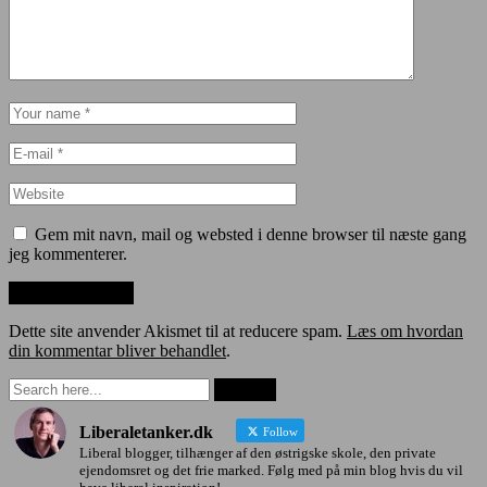
Gem mit navn, mail og websted i denne browser til næste gang
jeg kommenterer.
Dette site anvender Akismet til at reducere spam.
Læs om hvordan
din kommentar bliver behandlet
.
Liberaletanker.dk
Follow
Liberal blogger, tilhænger af den østrigske skole, den private
ejendomsret og det frie marked. Følg med på min blog hvis du vil