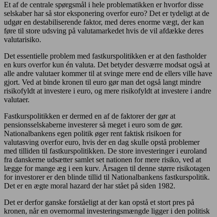
Et af de centrale spørgsmål i hele problematikken er hvorfor disse
selskaber har så stor eksponering overfor euro? Det er tydeligt at de
udgør en destabiliserende faktor, med deres enorme vægt, der kan
føre til store udsving på valutamarkedet hvis de vil afdække deres
valutarisiko.
Det essentielle problem med fastkurspolitikken er at den fastholder
en kurs overfor kun én valuta. Det betyder desværre modsat også at
alle andre valutaer kommer til at svinge mere end de ellers ville have
gjort. Ved at binde kronen til euro gør man det også langt mindre
risikofyldt at investere i euro, og mere risikofyldt at investere i andre
valutaer.
Fastkurspolitikken er dermed en af de faktorer der gør at
pensionsselskaberne investerer så meget i euro som de gør.
Nationalbankens egen politik øger rent faktisk risikoen for
valutasving overfor euro, hvis der en dag skulle opstå problemer
med tilliden til fastkurspolitikken. De store investeringer i euroland
fra danskerne udsætter samlet set nationen for mere risiko, ved at
lægge for mange æg i een kurv. Årsagen til denne større risikotagen
for investorer er den blinde tillid til Nationalbankens fastkurspolitik.
Det er en ægte moral hazard der har stået på siden 1982.
Det er derfor ganske forståeligt at der kan opstå et stort pres på
kronen, når en overnormal investeringsmængde ligger i den politisk