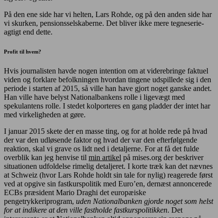
På den ene side har vi helten, Lars Rohde, og på den anden side har
vi skurken, pensionsselskaberne. Det bliver ikke mere tegneserie-
agtigt end dette.
Profit til hvem?
Hvis journalisten havde nogen intention om at viderebringe faktuel
viden og forklare befolkningen hvordan tingene udspillede sig i den
periode i starten af 2015, så ville han have gjort noget ganske andet.
Han ville have belyst Nationalbankens rolle i ligevægt med
spekulantens rolle. I stedet kolporteres en gang pladder der intet har
med virkeligheden at gøre.
I januar 2015 skete der en masse ting, og for at holde rede på hvad
der var den udløsende faktor og hvad der var den efterfølgende
reaktion, skal vi grave os lidt ned i detaljerne. For at få det fulde
overblik kan jeg henvise til
min artikel
på mises.org der beskriver
situationen udfoldelse rimelig detaljeret. I korte træk kan det nævnes
at Schweiz (hvor Lars Rohde holdt sin tale for nylig) reagerede først
ved at opgive sin fastkurspolitik med Euro’en, dernæst annoncerede
ECBs præsident Mario Draghi det europæiske
pengetrykkeriprogram,
uden Nationalbanken gjorde noget som helst
for at indikere at den ville fastholde fastkurspolitikken
. Det