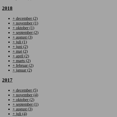
2018
+
december
(2)
+
november
(1)
+
oktober
(1)
+
september
(2)
+
august
(3)
+
juli
(1)
+
juni
(2)
+
maj
(2)
+
april
(2)
+
marts
(2)
+
februar
(2)
+
januar
(2)
2017
+
december
(5)
+
november
(4)
+
oktober
(2)
+
september
(1)
+
august
(3)
+
juli
(4)