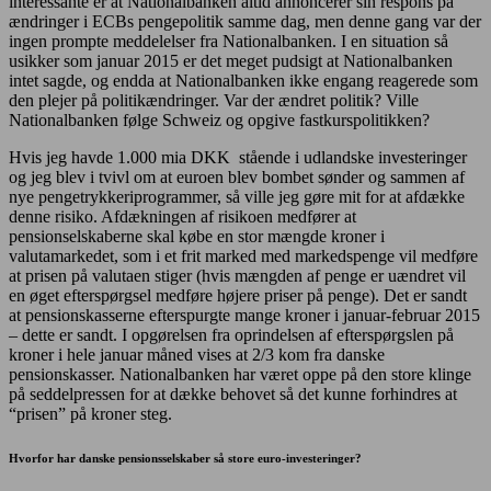
interessante er at Nationalbanken altid annoncerer sin respons på
ændringer i ECBs pengepolitik samme dag, men denne gang var der
ingen prompte meddelelser fra Nationalbanken. I en situation så
usikker som januar 2015 er det meget pudsigt at Nationalbanken
intet sagde, og endda at Nationalbanken ikke engang reagerede som
den plejer på politikændringer. Var der ændret politik? Ville
Nationalbanken følge Schweiz og opgive fastkurspolitikken?
Hvis jeg havde 1.000 mia DKK stående i udlandske investeringer
og jeg blev i tvivl om at euroen blev bombet sønder og sammen af
nye pengetrykkeriprogrammer, så ville jeg gøre mit for at afdække
denne risiko. Afdækningen af risikoen medfører at
pensionselskaberne skal købe en stor mængde kroner i
valutamarkedet, som i et frit marked med markedspenge vil medføre
at prisen på valutaen stiger (hvis mængden af penge er uændret vil
en øget efterspørgsel medføre højere priser på penge). Det er sandt
at pensionskasserne efterspurgte mange kroner i januar-februar 2015
– dette er sandt. I opgørelsen fra oprindelsen af efterspørgslen på
kroner i hele januar måned vises at 2/3 kom fra danske
pensionskasser. Nationalbanken har været oppe på den store klinge
på seddelpressen for at dække behovet så det kunne forhindres at
“prisen” på kroner steg.
Hvorfor har danske pensionsselskaber så store euro-investeringer?