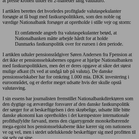
at presse kronen under en 2-måneder lang valutauro.
I artiklen berettes det hvorledes profitglade valutaspekulanter
forsøgte at få bugt med fastkurspolitikken, som den noble og
værdige Nationalbank forsøger at opretholde i stille vejr og storm:
Et omfattende angreb fra valutaspekulanter betød, at
Nationalbanken måtte arbejde hårdt for at holde
Danmarks fastkurspolitik over for euroen i den periode.
I artiklen udtaler pensionsrådgiver Søren Andersen fra Fpension at
det ikke er pensionsselskabernes opgave at hjælpe Nationalbanken
med fastkurspolitikken, men det er deres opgave at sikre det størst
mulige afkast (fx ved at undgå tab på valuta). De danske
pensionsselskaber har for omkring 1.000 mia. DKK investering i
euroområdet, og er derfor meget udsatte hvis der skulle opstå
valutasving.
I sin essens har journalisten fremstillet Nationalbankdirektøren som
den dygtige og ærværdige forsvarer af den danske fastkurspolitik
der sørger for at beskæftigelsen i den skrøbelige, udsatte lille bitte
danske økonomi kan opretholdes i det kæmpestore internationale
profithajfyldte farvand, mens den cigarrygende monokelbærende
mega-egoist hos pensionsselskaberne ikke kærer sig om nationens
ve og vel, men i stedet udelukkende beskæftiger sig med profitten til
sig selv og sine.