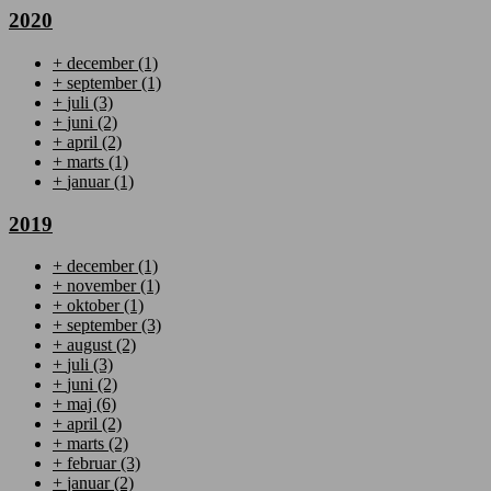
2020
+
december
(1)
+
september
(1)
+
juli
(3)
+
juni
(2)
+
april
(2)
+
marts
(1)
+
januar
(1)
2019
+
december
(1)
+
november
(1)
+
oktober
(1)
+
september
(3)
+
august
(2)
+
juli
(3)
+
juni
(2)
+
maj
(6)
+
april
(2)
+
marts
(2)
+
februar
(3)
+
januar
(2)