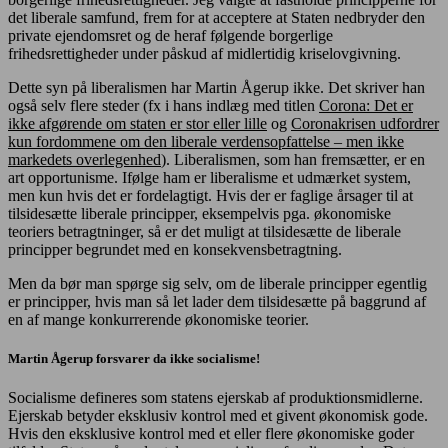
det liberale samfund, frem for at acceptere at Staten nedbryder den
private ejendomsret og de heraf følgende borgerlige
frihedsrettigheder under påskud af midlertidig kriselovgivning.
Dette syn på liberalismen har Martin Ågerup ikke. Det skriver han
også selv flere steder (fx i hans indlæg med titlen
Corona: Det er
ikke afgørende om staten er stor eller lille
og
Coronakrisen udfordrer
kun fordommene om den liberale verdensopfattelse – men ikke
markedets overlegenhed
). Liberalismen, som han fremsætter, er en
art opportunisme. Ifølge ham er liberalisme et udmærket system,
men kun hvis det er fordelagtigt. Hvis der er faglige årsager til at
tilsidesætte liberale principper, eksempelvis pga. økonomiske
teoriers betragtninger, så er det muligt at tilsidesætte de liberale
principper begrundet med en konsekvensbetragtning.
Men da bør man spørge sig selv, om de liberale principper egentlig
er principper, hvis man så let lader dem tilsidesætte på baggrund af
en af mange konkurrerende økonomiske teorier.
Martin Ågerup forsvarer da ikke socialisme!
Socialisme defineres som statens ejerskab af produktionsmidlerne.
Ejerskab betyder eksklusiv kontrol med et givent økonomisk gode.
Hvis den eksklusive kontrol med et eller flere økonomiske goder