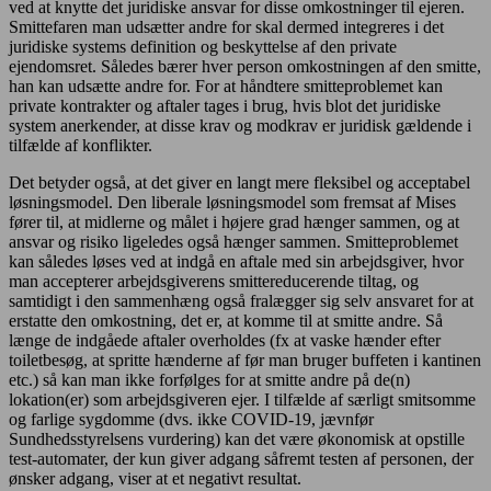
ved at knytte det juridiske ansvar for disse omkostninger til ejeren.
Smittefaren man udsætter andre for skal dermed integreres i det
juridiske systems definition og beskyttelse af den private
ejendomsret. Således bærer hver person omkostningen af den smitte,
han kan udsætte andre for. For at håndtere smitteproblemet kan
private kontrakter og aftaler tages i brug, hvis blot det juridiske
system anerkender, at disse krav og modkrav er juridisk gældende i
tilfælde af konflikter.
Det betyder også, at det giver en langt mere fleksibel og acceptabel
løsningsmodel. Den liberale løsningsmodel som fremsat af Mises
fører til, at midlerne og målet i højere grad hænger sammen, og at
ansvar og risiko ligeledes også hænger sammen. Smitteproblemet
kan således løses ved at indgå en aftale med sin arbejdsgiver, hvor
man accepterer arbejdsgiverens smittereducerende tiltag, og
samtidigt i den sammenhæng også fralægger sig selv ansvaret for at
erstatte den omkostning, det er, at komme til at smitte andre. Så
længe de indgåede aftaler overholdes (fx at vaske hænder efter
toiletbesøg, at spritte hænderne af før man bruger buffeten i kantinen
etc.) så kan man ikke forfølges for at smitte andre på de(n)
lokation(er) som arbejdsgiveren ejer. I tilfælde af særligt smitsomme
og farlige sygdomme (dvs. ikke COVID-19, jævnfør
Sundhedsstyrelsens vurdering) kan det være økonomisk at opstille
test-automater, der kun giver adgang såfremt testen af personen, der
ønsker adgang, viser at et negativt resultat.