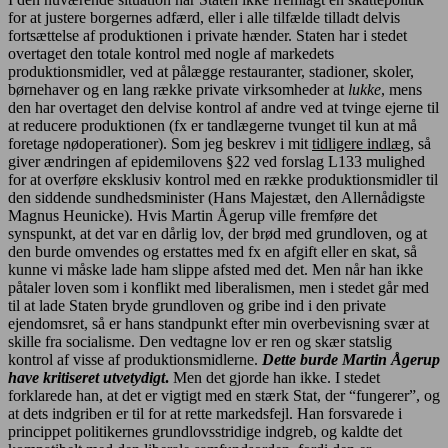
for at justere borgernes adfærd, eller i alle tilfælde tilladt delvis
fortsættelse af produktionen i private hænder. Staten har i stedet
overtaget den totale kontrol med nogle af markedets
produktionsmidler, ved at pålægge restauranter, stadioner, skoler,
børnehaver og en lang række private virksomheder at
lukke
, mens
den har overtaget den delvise kontrol af andre ved at tvinge ejerne til
at reducere produktionen (fx er tandlægerne tvunget til kun at må
foretage nødoperationer). Som jeg beskrev i mit
tidligere indlæg
, så
giver ændringen af epidemilovens §22 ved forslag L133 mulighed
for at overføre eksklusiv kontrol med en række produktionsmidler til
den siddende sundhedsminister (Hans Majestæt, den Allernådigste
Magnus Heunicke). Hvis Martin Ågerup ville fremføre det
synspunkt, at det var en dårlig lov, der brød med grundloven, og at
den burde omvendes og erstattes med fx en afgift eller en skat, så
kunne vi måske lade ham slippe afsted med det. Men når han ikke
påtaler loven som i konflikt med liberalismen, men i stedet går med
til at lade Staten bryde grundloven og gribe ind i den private
ejendomsret, så er hans standpunkt efter min overbevisning svær at
skille fra socialisme. Den vedtagne lov er ren og skær statslig
kontrol af visse af produktionsmidlerne.
Dette burde Martin Ågerup
have kritiseret utvetydigt
.
Men det gjorde han ikke. I stedet
forklarede han, at det er vigtigt med en stærk Stat, der “fungerer”, og
at dets indgriben er til for at rette markedsfejl. Han forsvarede i
princippet politikernes grundlovsstridige indgreb, og kaldte det