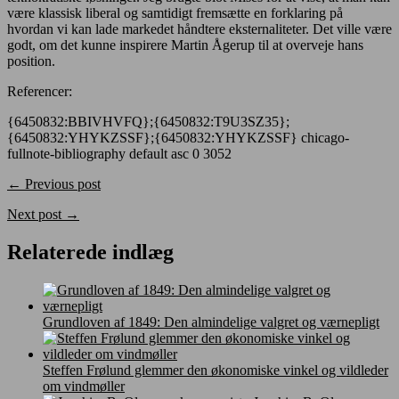
være klassisk liberal og samtidigt fremsætte en forklaring på
hvordan vi kan lade markedet håndtere eksternaliteter. Det ville være
godt, om det kunne inspirere Martin Ågerup til at overveje hans
position.
Referencer:
{6450832:BBIVHVFQ};{6450832:T9U3SZ35};
{6450832:YHYKZSSF};{6450832:YHYKZSSF}
chicago-
fullnote-bibliography
default
asc
0
3052
← Previous post
Next post →
Relaterede indlæg
Grundloven af 1849: Den almindelige valgret og værnepligt
Steffen Frølund glemmer den økonomiske vinkel og vildleder
om vindmøller