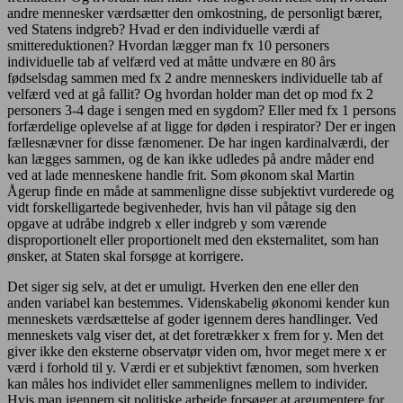
andre mennesker værdsætter den omkostning, de personligt bærer,
ved Statens indgreb? Hvad er den individuelle værdi af
smittereduktionen? Hvordan lægger man fx 10 personers
individuelle tab af velfærd ved at måtte undvære en 80 års
fødselsdag sammen med fx 2 andre menneskers individuelle tab af
velfærd ved at gå fallit? Og hvordan holder man det op mod fx 2
personers 3-4 dage i sengen med en sygdom? Eller med fx 1 persons
forfærdelige oplevelse af at ligge for døden i respirator? Der er ingen
fællesnævner for disse fænomener. De har ingen kardinalværdi, der
kan lægges sammen, og de kan ikke udledes på andre måder end
ved at lade menneskene handle frit. Som økonom skal Martin
Ågerup finde en måde at sammenligne disse subjektivt vurderede og
vidt forskelligartede begivenheder, hvis han vil påtage sig den
opgave at udråbe indgreb x eller indgreb y som værende
disproportionelt eller proportionelt med den eksternalitet, som han
ønsker, at Staten skal forsøge at korrigere.
Det siger sig selv, at det er umuligt. Hverken den ene eller den
anden variabel kan bestemmes. Videnskabelig økonomi kender kun
menneskets værdsættelse af goder igennem deres handlinger. Ved
menneskets valg viser det, at det foretrækker x frem for y. Men det
giver ikke den eksterne observatør viden om, hvor meget mere x er
værd i forhold til y. Værdi er et subjektivt fænomen, som hverken
kan måles hos individet eller sammenlignes mellem to individer.
Hvis man igennem sit politiske arbejde forsøger at argumentere for,