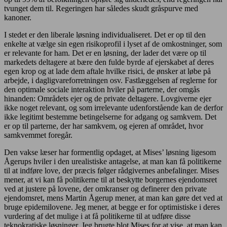
tvunget dem til. Regeringen har således skudt gråspurve med
kanoner.
I stedet er den liberale løsning individualiseret. Det er op til den
enkelte at vælge sin egen risikoprofil i lyset af de omkostninger, som
er relevante for ham. Det er en løsning, der lader det være op til
markedets deltagere at bære den fulde byrde af ejerskabet af deres
egen krop og at lade dem aftale hvilke risici, de ønsker at løbe på
arbejde, i dagligvareforretningen osv. Fastlæggelsen af reglerne for
den optimale sociale interaktion hviler på parterne, der omgås
hinanden: Områdets ejer og de private deltagere. Lovgiverne ejer
ikke noget relevant, og som irrelevante udenforstående kan de derfor
ikke legitimt bestemme betingelserne for adgang og samkvem. Det
er op til parterne, der har samkvem, og ejeren af området, hvor
samkvemmet foregår.
Den vakse læser har formentlig opdaget, at Mises’ løsning ligesom
Ågerups hviler i den urealistiske antagelse, at man kan få politikerne
til at indføre love, der præcis følger rådgivernes anbefalinger. Mises
mener, at vi kan få politikerne til at beskytte borgernes ejendomsret
ved at justere på lovene, der omkranser og definerer den private
ejendomsret, mens Martin Ågerup mener, at man kan gøre det ved at
bruge epidemilovene. Jeg mener, at begge er for optimistiske i deres
vurdering af det mulige i at få politikerne til at udføre disse
teknokratiske løsninger. Jeg brugte blot Mises for at vise, at man kan