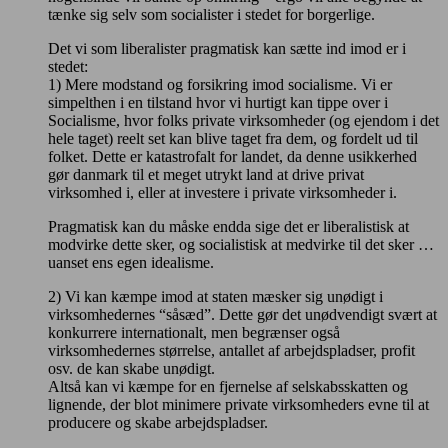
tænke sig selv som socialister i stedet for borgerlige.
Det vi som liberalister pragmatisk kan sætte ind imod er i
stedet:
1) Mere modstand og forsikring imod socialisme. Vi er
simpelthen i en tilstand hvor vi hurtigt kan tippe over i
Socialisme, hvor folks private virksomheder (og ejendom i det
hele taget) reelt set kan blive taget fra dem, og fordelt ud til
folket. Dette er katastrofalt for landet, da denne usikkerhed
gør danmark til et meget utrykt land at drive privat
virksomhed i, eller at investere i private virksomheder i.
Pragmatisk kan du måske endda sige det er liberalistisk at
modvirke dette sker, og socialistisk at medvirke til det sker …
uanset ens egen idealisme.
2) Vi kan kæmpe imod at staten mæsker sig unødigt i
virksomhedernes “såsæd”. Dette gør det unødvendigt svært at
konkurrere internationalt, men begrænser også
virksomhedernes størrelse, antallet af arbejdspladser, profit
osv. de kan skabe unødigt.
Altså kan vi kæmpe for en fjernelse af selskabsskatten og
lignende, der blot minimere private virksomheders evne til at
producere og skabe arbejdspladser.