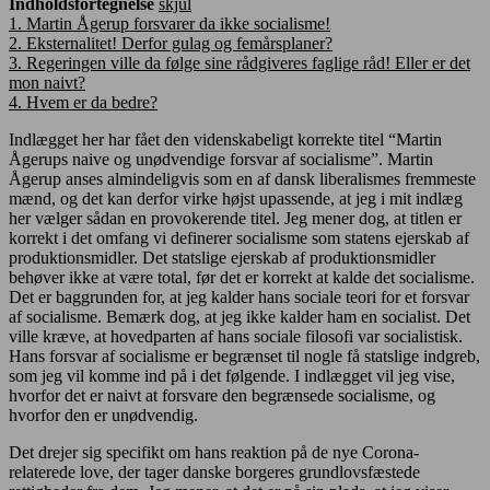
Indholdsfortegnelse
skjul
1.
Martin Ågerup forsvarer da ikke socialisme!
2.
Eksternalitet! Derfor gulag og femårsplaner?
3.
Regeringen ville da følge sine rådgiveres faglige råd! Eller er det
mon naivt?
4.
Hvem er da bedre?
Indlægget her har fået den videnskabeligt korrekte titel “Martin
Ågerups naive og unødvendige forsvar af socialisme”. Martin
Ågerup anses almindeligvis som en af dansk liberalismes fremmeste
mænd, og det kan derfor virke højst upassende, at jeg i mit indlæg
her vælger sådan en provokerende titel. Jeg mener dog, at titlen er
korrekt i det omfang vi definerer socialisme som statens ejerskab af
produktionsmidler. Det statslige ejerskab af produktionsmidler
behøver ikke at være total, før det er korrekt at kalde det socialisme.
Det er baggrunden for, at jeg kalder hans sociale teori for et forsvar
af socialisme. Bemærk dog, at jeg ikke kalder ham en socialist. Det
ville kræve, at hovedparten af hans sociale filosofi var socialistisk.
Hans forsvar af socialisme er begrænset til nogle få statslige indgreb,
som jeg vil komme ind på i det følgende. I indlægget vil jeg vise,
hvorfor det er naivt at forsvare den begrænsede socialisme, og
hvorfor den er unødvendig.
Det drejer sig specifikt om hans reaktion på de nye Corona-
relaterede love, der tager danske borgeres grundlovsfæstede