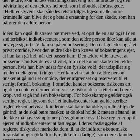
den ældre, skal holdes erstatningsansvarlig for indbruddet og den
påvirkning af den ældres helbred, som indbuddet forårsagede.
“Helbredstyven” skal således retsforfølges ligesom alle andre
kriminelle kan blive det og betale erstatning for den skade, som han
påfører den ældre person.
Idéen kan også illustreres nærmere ved, at opstille en analogi til den
smitterisiko i indkøbscenteret, som den ældre person ikke kan tåle at
bevæge sig ud i. Vi kan se på en boksering. Den er ligeledes også et
privat område, hvor den ældre ikke kan kræve af bokseringens ejer,
at han kan gå ind, når det passer ham. Den ældre ville kræve, at
bokserne standser deres aktivitet, fordi det kunne skade den ældre
person, hvis han blev udsat for den fysiske vold, der udspiller sig
mellem deltagerne i ringen. Her kan vi se, at den ældre person
ønsker at gå ind i et område, der er afgrænset og reserveret til et
særligt formål, boksning. I området kender bokserne risikoens art,
og de accepterer dermed den fysiske risiko, der er rettet mod deres
krop, ved at gå ind i en boksekamp. For boksekampe gælder også
særlige regler, ligesom der i et indkøbscenter kan gælde særlige
regler, eksempelvis at kunderne skal bære handske, spritte af før de
går ind, at de skal bære masker, at de skal holde 2 meters afstand, at
de ikke må have symptomer på sygdomme osv. Disse regler er op til
ejeren af indkøbscenteret at fastlægge. I deres fastlæggelse af
reglerne tilskynder markedet dem til, at de indfører økonomiske
foranstaltninger (ikke for dyre, ikke for dårlige), som deres kunder