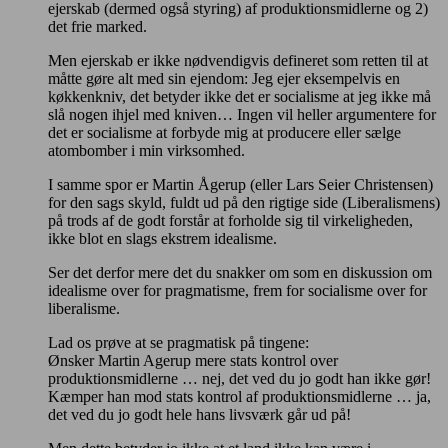
ejerskab (dermed også styring) af produktionsmidlerne og 2)
det frie marked.
Men ejerskab er ikke nødvendigvis defineret som retten til at
måtte gøre alt med sin ejendom: Jeg ejer eksempelvis en
køkkenkniv, det betyder ikke det er socialisme at jeg ikke må
slå nogen ihjel med kniven… Ingen vil heller argumentere for
det er socialisme at forbyde mig at producere eller sælge
atombomber i min virksomhed.
I samme spor er Martin Ågerup (eller Lars Seier Christensen)
for den sags skyld, fuldt ud på den rigtige side (Liberalismens)
på trods af de godt forstår at forholde sig til virkeligheden,
ikke blot en slags ekstrem idealisme.
Ser det derfor mere det du snakker om som en diskussion om
idealisme over for pragmatisme, frem for socialisme over for
liberalisme.
Lad os prøve at se pragmatisk på tingene:
Ønsker Martin Agerup mere stats kontrol over
produktionsmidlerne … nej, det ved du jo godt han ikke gør!
Kæmper han mod stats kontrol af produktionsmidlerne … ja,
det ved du jo godt hele hans livsværk går ud på!