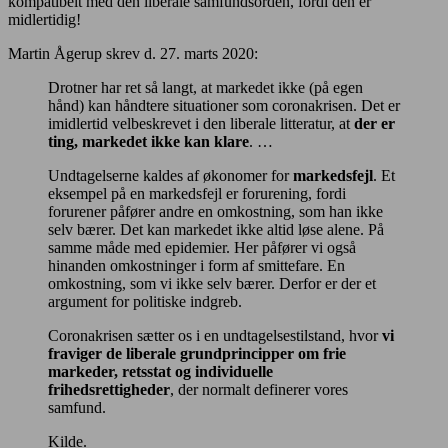
kompatibelt med den liberale samfundsorden, fordi den er
midlertidig!
Martin Ågerup skrev d. 27. marts 2020:
Drotner har ret så langt, at markedet ikke (på egen
hånd) kan håndtere situationer som coronakrisen. Det er
imidlertid velbeskrevet i den liberale litteratur, at
der er
ting, markedet ikke kan klare
. …
Undtagelserne kaldes af økonomer for
markedsfejl
. Et
eksempel på en markedsfejl er forurening, fordi
forurener påfører andre en omkostning, som han ikke
selv bærer. Det kan markedet ikke altid løse alene. På
samme måde med epidemier. Her påfører vi også
hinanden omkostninger i form af smittefare. En
omkostning, som vi ikke selv bærer. Derfor er der et
argument for politiske indgreb.
Coronakrisen sætter os i en undtagelsestilstand, hvor
vi
fraviger de liberale grundprincipper om frie
markeder, retsstat og individuelle
frihedsrettigheder
, der normalt definerer vores
samfund.
Kilde
.