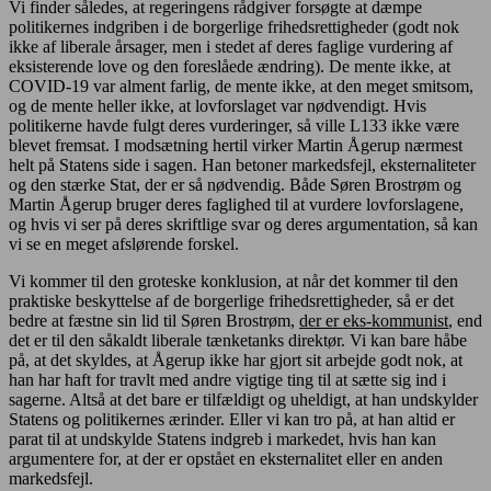
Vi finder således, at regeringens rådgiver forsøgte at dæmpe
politikernes indgriben i de borgerlige frihedsrettigheder (godt nok
ikke af liberale årsager, men i stedet af deres faglige vurdering af
eksisterende love og den foreslåede ændring). De mente ikke, at
COVID-19 var alment farlig, de mente ikke, at den meget smitsom,
og de mente heller ikke, at lovforslaget var nødvendigt. Hvis
politikerne havde fulgt deres vurderinger, så ville L133 ikke være
blevet fremsat. I modsætning hertil virker Martin Ågerup nærmest
helt på Statens side i sagen. Han betoner markedsfejl, eksternaliteter
og den stærke Stat, der er så nødvendig. Både Søren Brostrøm og
Martin Ågerup bruger deres faglighed til at vurdere lovforslagene,
og hvis vi ser på deres skriftlige svar og deres argumentation, så kan
vi se en meget afslørende forskel.
Vi kommer til den groteske konklusion, at når det kommer til den
praktiske beskyttelse af de borgerlige frihedsrettigheder, så er det
bedre at fæstne sin lid til Søren Brostrøm,
der er eks-kommunist
, end
det er til den såkaldt liberale tænketanks direktør. Vi kan bare håbe
på, at det skyldes, at Ågerup ikke har gjort sit arbejde godt nok, at
han har haft for travlt med andre vigtige ting til at sætte sig ind i
sagerne. Altså at det bare er tilfældigt og uheldigt, at han undskylder
Statens og politikernes ærinder. Eller vi kan tro på, at han altid er
parat til at undskylde Statens indgreb i markedet, hvis han kan
argumentere for, at der er opstået en eksternalitet eller en anden
markedsfejl.