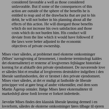
considered favorable a well as those considered
unfavorable. But if some of the consequences of this
action are outside of the sphere of the benefits he is
entitled to reap and of the drawbacks that are put to his
debit, he will not bother in his planning about all the
effects of this action. He will disregard those benefits
which do not increase his own satisfaction and those
costs which do not burden him. His conduct will
deviate from the line which it would have followed if
the laws were better adjusted to the economic
objectives of private ownership.
Mises viser således, at problemet med eksterne omkostninger
(Mises’ navngivning af fænomenet, i moderne terminologi kaldes
det eksternaliteter) er resterne af lovgivernes fejlslagne historiske
korstog for at afskaffe den private ejendomsret. De nuværende love
er således blot et resultat af lovgiverens destruktive indgriben i den
liberale samfundsorden, der er fæstnet i den private ejendomsret.
Mises viser således, at det er muligt at fastholde de liberale
principper ved at gøre brug af andre virkemidler, end dem som
Martin Ågerup omtaler. Ifølge Mises fører eksternaliteter til
markedsfejl alene fordi lovene er forkert indrettede.
Jævnfør Mises findes den klassisk liberale løsning dermed i en
lovreform, således de eksterne omkostninger føres tilbage til ejeren