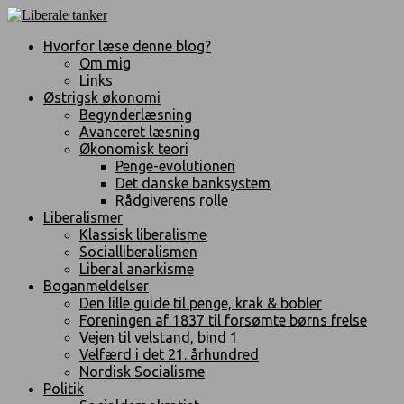
Hvorfor læse denne blog?
Om mig
Links
Østrigsk økonomi
Begynderlæsning
Avanceret læsning
Økonomisk teori
Penge-evolutionen
Det danske banksystem
Rådgiverens rolle
Liberalismer
Klassisk liberalisme
Socialliberalismen
Liberal anarkisme
Boganmeldelser
Den lille guide til penge, krak & bobler
Foreningen af 1837 til forsømte børns frelse
Vejen til velstand, bind 1
Velfærd i det 21. århundred
Nordisk Socialisme
Politik