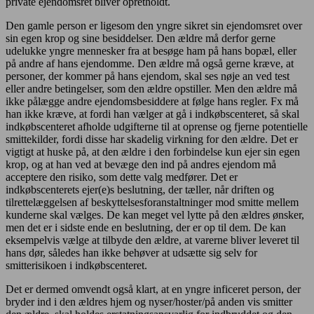
private ejendomsret bliver opretholdt.
Den gamle person er ligesom den yngre sikret sin ejendomsret over
sin egen krop og sine besiddelser. Den ældre må derfor gerne
udelukke yngre mennesker fra at besøge ham på hans bopæl, eller
på andre af hans ejendomme. Den ældre må også gerne kræve, at
personer, der kommer på hans ejendom, skal ses nøje an ved test
eller andre betingelser, som den ældre opstiller. Men den ældre må
ikke pålægge andre ejendomsbesiddere at følge hans regler. Fx må
han ikke kræve, at fordi han vælger at gå i indkøbscenteret, så skal
indkøbscenteret afholde udgifterne til at oprense og fjerne potentielle
smittekilder, fordi disse har skadelig virkning for den ældre. Det er
vigtigt at huske på, at den ældre i den forbindelse kun ejer sin egen
krop, og at han ved at bevæge den ind på andres ejendom må
acceptere den risiko, som dette valg medfører. Det er
indkøbscenterets ejer(e)s beslutning, der tæller, når driften og
tilrettelæggelsen af beskyttelsesforanstaltninger mod smitte mellem
kunderne skal vælges. De kan meget vel lytte på den ældres ønsker,
men det er i sidste ende en beslutning, der er op til dem. De kan
eksempelvis vælge at tilbyde den ældre, at varerne bliver leveret til
hans dør, således han ikke behøver at udsætte sig selv for
smitterisikoen i indkøbscenteret.
Det er dermed omvendt også klart, at en yngre inficeret person, der
bryder ind i den ældres hjem og nyser/hoster/på anden vis smitter