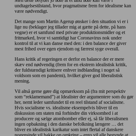
Men dette betyder jo ikke at et land ikke kan være i
undtagelsestilstand, hvor pragmatisme frem for idealisme kan
være nødvendigt.
Det mange som Martin Agerup ønsker i den situation vi er i
lige nu (beklager jeg tillader mig at gætte på dette, på hans
vegne) er et samfund med private produktionsmidler og et
fritmarked, hvor vi samtidigt har Coronavirus nok under
kontrol til at vi kan danse med den: i den balance der giver
mest frihed over egen ejendom og færrest syge overall.
Hans kritik af regeringen er derfor en balance der er mere
skæv end nødvendig (frem for en ekstrem idealistisk kritik,
der fuldstændigt kritisere enhver indblanding i noget så
voldsom som en pandemi), hvilket giver god liberalistisk
mening.
Vil altså gerne gøre dig opmærksom på (fra mit perspektiv
som “reklamemand”) at Idealister der argumentere som du gør
her, nemt leder samfundet til en reel tilstand af socialisme.
Hvis socialisme vs. idealisme eksempelvis bliver til en
diskussion om staten må forhindre din virksomhed i at
producere og sælge atombomber eller ej, så får liberalismen
ingen opbakning i den danske befolkning længere … det
bliver en idealistisk karikatur som intet flertal af danskere
nogensinde vil bakke op omkring – ergo vil alle begynde at