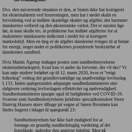
Dvs. den nuværende situation er den, at Staten ikke har korrigeret
for eksternaliteten ved forureningen, men har i stedet skabt en
forvridning ved at indføre skadelige skatter og afgifter, der hæmmer
danskernes velfærd og den økonomiske vækst. Det er næsten lige
før, at man skulle tro, at politikerne har indført afgifterne for at
maksimere statskassens indkomst i stedet for at korrigere
markedsfejl. Men en ting er de afgifter danskerne tvinges til at betale
for energi, noget andet er politikernes postulerede beskyttelse af
danskernes sundhed.
Hvis Martin Ågerup indtager posten som sundhedsstyrelsens
eksternalitetsekspert, hvad kan vi andre da forvente, der vil ske? Vi
kan nøje studere forløbet op til 12. marts 2020, hvor et “enigt
folketing” vedtog det grundlovsstridige og unødvendige lovforslag
L133. Inden spørgerunden adspurgte sundhedsministeren sine
rådgivere omkring lovforslagets effektivitet og nødvendighed.
Sundhedsministeren spurgte også til farligheden ved COVID-19.
Svarene som Sundhedsstyrelsens juridiske specialkonsulent Steen
Hartvig Hansen skrev tilbage på vegne af Søren Brostrøm kan
findes bagerst i bilaget til spørgsmål 23:
Sundhedsstyrelsen har ikke haft mulighed for at
foretage en grundig sundhedsfaglig vurdering af det
foreslåede, indenfor den angivne tidsfrist. Men
vi