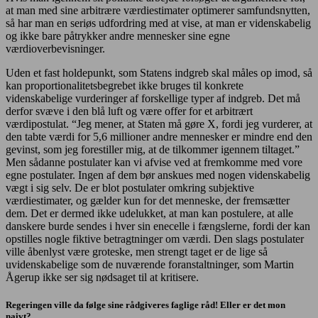
at man med sine arbitrære værdiestimater optimerer samfundsnytten,
så har man en seriøs udfordring med at vise, at man er videnskabelig
og ikke bare påtrykker andre mennesker sine egne
værdioverbevisninger.
Uden et fast holdepunkt, som Statens indgreb skal måles op imod, så
kan proportionalitetsbegrebet ikke bruges til konkrete
videnskabelige vurderinger af forskellige typer af indgreb. Det må
derfor svæve i den blå luft og være offer for et arbitrært
værdipostulat. “Jeg mener, at Staten må gøre X, fordi jeg vurderer, at
den tabte værdi for 5,6 millioner andre mennesker er mindre end den
gevinst, som jeg forestiller mig, at de tilkommer igennem tiltaget.”
Men sådanne postulater kan vi afvise ved at fremkomme med vore
egne postulater. Ingen af dem bør anskues med nogen videnskabelig
vægt i sig selv. De er blot postulater omkring subjektive
værdiestimater, og gælder kun for det menneske, der fremsætter
dem. Det er dermed ikke udelukket, at man kan postulere, at alle
danskere burde sendes i hver sin enecelle i fængslerne, fordi der kan
opstilles nogle fiktive betragtninger om værdi. Den slags postulater
ville åbenlyst være groteske, men strengt taget er de lige så
uvidenskabelige som de nuværende foranstaltninger, som Martin
Ågerup ikke ser sig nødsaget til at kritisere.
Regeringen ville da følge sine rådgiveres faglige råd! Eller er det mon
naivt?