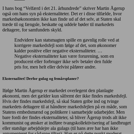
I hans bog “Velfærd i det 21. århundrede” skriver Martin Ågerup
også om hans syn på eksternaliteter. Det er i disse tilfælde, hvor
markedsøkonomien ikke kan finde ud af det selv, at Staten skal
træde til og fængsle, beskatte og uddele bøder til markedets
deltagere, for samfundets skyld.
Endvidere kan statsmagten spille en gavnlig rolle ved at
korrigere markedsfejl som følge af det, som økonomer
kalder positive eller negative eksternaliteter. …
Negative eksternaliteter kan være forurening, som en
producent eller forbruger ikke selv betaler den fulde
pris for, men helt eller delvist påfører andre.
Eksternalitet! Derfor gulag og femårsplaner?
Ifølge Martin Ågerup er markedet overlegent den planlagte
økonomi, men det gælder kun såfremt der ikke findes markedsfejl.
Hvis der findes markedsfejl, så skal Staten gribe ind og tvinge
markedets deltagere til at håndtere markedsfejlen på en måde, som
Statens embedsmænd og politikere i samarbejde udarbejder. Men
bare fordi der findes eksternaliteter, så bliver Ågerup trods alt ikke
kommunist og ønsker at indføre tvangskollektivisering af landbruget
eller statslige arbejdslejre ala gulags (til hans ære har han ikke
argumenteret for sådanne tiltag). Han er på dette punkt moderat.