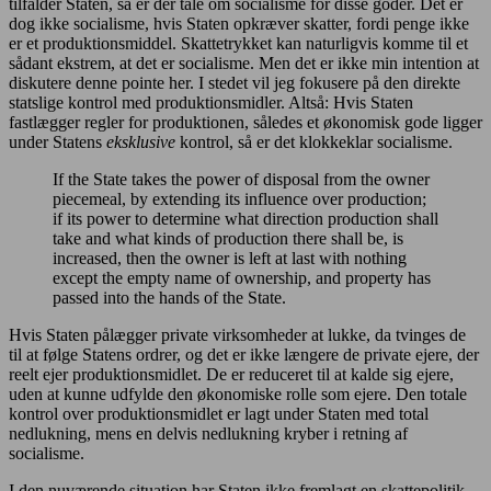
tilfalder Staten, så er der tale om socialisme for disse goder. Det er
dog ikke socialisme, hvis Staten opkræver skatter, fordi penge ikke
er et produktionsmiddel. Skattetrykket kan naturligvis komme til et
sådant ekstrem, at det er socialisme. Men det er ikke min intention at
diskutere denne pointe her. I stedet vil jeg fokusere på den direkte
statslige kontrol med produktionsmidler. Altså: Hvis Staten
fastlægger regler for produktionen, således et økonomisk gode ligger
under Statens
eksklusive
kontrol, så er det klokkeklar socialisme.
If the State takes the power of disposal from the owner
piecemeal, by extending its influence over production;
if its power to determine what direction production shall
take and what kinds of production there shall be, is
increased, then the owner is left at last with nothing
except the empty name of ownership, and property has
passed into the hands of the State.
Hvis Staten pålægger private virksomheder at lukke, da tvinges de
til at følge Statens ordrer, og det er ikke længere de private ejere, der
reelt ejer produktionsmidlet. De er reduceret til at kalde sig ejere,
uden at kunne udfylde den økonomiske rolle som ejere. Den totale
kontrol over produktionsmidlet er lagt under Staten med total
nedlukning, mens en delvis nedlukning kryber i retning af
socialisme.
I den nuværende situation har Staten ikke fremlagt en skattepolitik