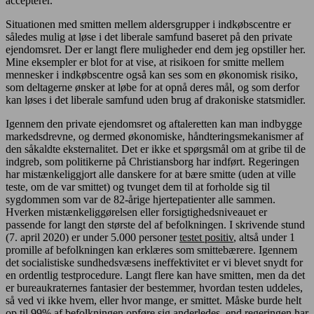
accepterer.
Situationen med smitten mellem aldersgrupper i indkøbscentre er
således mulig at løse i det liberale samfund baseret på den private
ejendomsret. Der er langt flere muligheder end dem jeg opstiller her.
Mine eksempler er blot for at vise, at risikoen for smitte mellem
mennesker i indkøbscentre også kan ses som en økonomisk risiko,
som deltagerne ønsker at løbe for at opnå deres mål, og som derfor
kan løses i det liberale samfund uden brug af drakoniske statsmidler.
Igennem den private ejendomsret og aftaleretten kan man indbygge
markedsdrevne, og dermed økonomiske, håndteringsmekanismer af
den såkaldte eksternalitet. Det er ikke et spørgsmål om at gribe til de
indgreb, som politikerne på Christiansborg har indført. Regeringen
har mistænkeliggjort alle danskere for at bære smitte (uden at ville
teste, om de var smittet) og tvunget dem til at forholde sig til
sygdommen som var de 82-årige hjertepatienter alle sammen.
Hverken mistænkeliggørelsen eller forsigtighedsniveauet er
passende for langt den største del af befolkningen. I skrivende stund
(7. april 2020) er under 5.000 personer
testet positiv
, altså under 1
promille af befolkningen kan erklæres som smittebærere. Igennem
det socialistiske sundhedsvæsens ineffektivitet er vi blevet snydt for
en ordentlig testprocedure. Langt flere kan have smitten, men da det
er bureaukraternes fantasier der bestemmer, hvordan testen uddeles,
så ved vi ikke hvem, eller hvor mange, er smittet. Måske burde helt
op til 99% af befolkningen opføre sig anderledes, end regeringen har