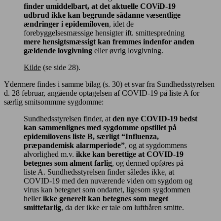
finder umiddelbart, at det aktuelle COViD-19
udbrud ikke kan begrunde sådanne væsentlige
ændringer i epidemiloven
, idet de
forebyggelsesmæssige hensigter ift. smittespredning
mere hensigtsmæssigt kan fremmes indenfor anden
gældende lovgivning
eller øvrig lovgivning.
Kilde
(se side 28).
Ydermere findes i samme bilag (s. 30) et svar fra Sundhedsstyrelsen
d. 28 februar, angående optagelsen af COVID-19 på liste A for
særlig smitsommme sygdomme:
Sundhedsstyrelsen finder, at
den nye COVID-19 bedst
kan sammenlignes med sygdomme opstillet på
epidemilovens liste B, særligt “Influenza,
præpandemisk alarmperiode”
, og at sygdommens
alvorlighed m.v.
ikke kan berettige at COVID-19
betegnes som alment farlig
, og dermed opføres på
liste A. Sundhedsstyrelsen finder således ikke, at
COVID-19 med den nuværende viden om sygdom og
virus kan betegnet som ondartet, ligesom sygdommen
heller
ikke generelt kan betegnes som meget
smittefarlig
, da der ikke er tale om luftbåren smitte.