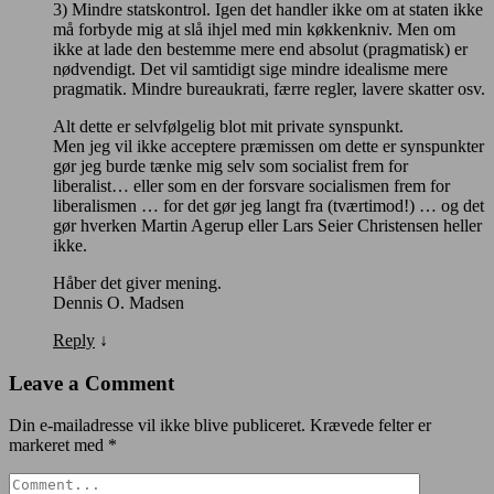
3) Mindre statskontrol. Igen det handler ikke om at staten ikke
må forbyde mig at slå ihjel med min køkkenkniv. Men om
ikke at lade den bestemme mere end absolut (pragmatisk) er
nødvendigt. Det vil samtidigt sige mindre idealisme mere
pragmatik. Mindre bureaukrati, færre regler, lavere skatter osv.
Alt dette er selvfølgelig blot mit private synspunkt.
Men jeg vil ikke acceptere præmissen om dette er synspunkter
gør jeg burde tænke mig selv som socialist frem for
liberalist… eller som en der forsvare socialismen frem for
liberalismen … for det gør jeg langt fra (tværtimod!) … og det
gør hverken Martin Agerup eller Lars Seier Christensen heller
ikke.
Håber det giver mening.
Dennis O. Madsen
Reply
↓
Leave a Comment
Din e-mailadresse vil ikke blive publiceret.
Krævede felter er
markeret med
*