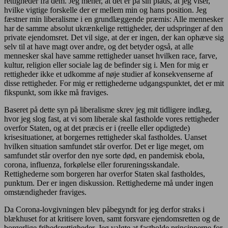
rettigheder fra dem. Jeg mener, at det er på sin plads, at jeg viser,
hvilke vigtige forskelle der er mellem min og hans position. Jeg
fæstner min liberalisme i en grundlæggende præmis: Alle mennesker
har de samme absolut ukrænkelige rettigheder, der udspringer af den
private ejendomsret. Det vil sige, at der er ingen, der kan ophæve sig
selv til at have magt over andre, og det betyder også, at alle
mennesker skal have samme rettigheder uanset hvilken race, farve,
kultur, religion eller sociale lag de befinder sig i. Men for mig er
rettigheder ikke et udkomme af nøje studier af konsekvenserne af
disse rettigheder. For mig er rettighederne udgangspunktet, det er mit
fikspunkt, som ikke må fraviges.
Baseret på dette syn på liberalisme skrev jeg mit tidligere indlæg,
hvor jeg slog fast, at vi som liberale skal fastholde vores rettigheder
overfor Staten, og at det præcis er i (reelle eller opdigtede)
krisesituationer, at borgernes rettigheder skal fastholdes. Uanset
hvilken situation samfundet står overfor. Det er lige meget, om
samfundet står overfor den nye sorte død, en pandemisk ebola,
corona, influenza, forkølelse eller forureningsskandale.
Rettighederne som borgeren har overfor Staten skal fastholdes,
punktum. Der er ingen diskussion. Rettighederne må under ingen
omstændigheder fraviges.
Da Corona-lovgivningen blev påbegyndt for jeg derfor straks i
blækhuset for at kritisere loven, samt forsvare ejendomsretten og de
borgerlige frihedsrettigheder. Jeg valgte at fastholde principperne for