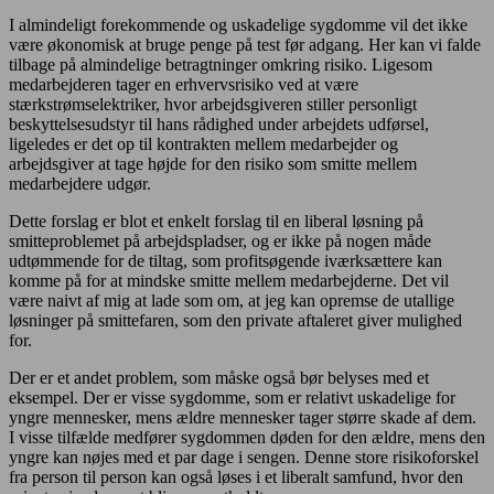
I almindeligt forekommende og uskadelige sygdomme vil det ikke
være økonomisk at bruge penge på test før adgang. Her kan vi falde
tilbage på almindelige betragtninger omkring risiko. Ligesom
medarbejderen tager en erhvervsrisiko ved at være
stærkstrømselektriker, hvor arbejdsgiveren stiller personligt
beskyttelsesudstyr til hans rådighed under arbejdets udførsel,
ligeledes er det op til kontrakten mellem medarbejder og
arbejdsgiver at tage højde for den risiko som smitte mellem
medarbejdere udgør.
Dette forslag er blot et enkelt forslag til en liberal løsning på
smitteproblemet på arbejdspladser, og er ikke på nogen måde
udtømmende for de tiltag, som profitsøgende iværksættere kan
komme på for at mindske smitte mellem medarbejderne. Det vil
være naivt af mig at lade som om, at jeg kan opremse de utallige
løsninger på smittefaren, som den private aftaleret giver mulighed
for.
Der er et andet problem, som måske også bør belyses med et
eksempel. Der er visse sygdomme, som er relativt uskadelige for
yngre mennesker, mens ældre mennesker tager større skade af dem.
I visse tilfælde medfører sygdommen døden for den ældre, mens den
yngre kan nøjes med et par dage i sengen. Denne store risikoforskel
fra person til person kan også løses i et liberalt samfund, hvor den