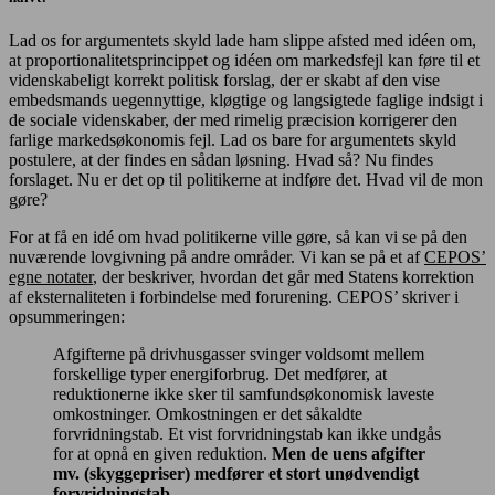
Lad os for argumentets skyld lade ham slippe afsted med idéen om,
at proportionalitetsprincippet og idéen om markedsfejl kan føre til et
videnskabeligt korrekt politisk forslag, der er skabt af den vise
embedsmands uegennyttige, kløgtige og langsigtede faglige indsigt i
de sociale videnskaber, der med rimelig præcision korrigerer den
farlige markedsøkonomis fejl. Lad os bare for argumentets skyld
postulere, at der findes en sådan løsning. Hvad så? Nu findes
forslaget. Nu er det op til politikerne at indføre det. Hvad vil de mon
gøre?
For at få en idé om hvad politikerne ville gøre, så kan vi se på den
nuværende lovgivning på andre områder. Vi kan se på et af
CEPOS’
egne notater
, der beskriver, hvordan det går med Statens korrektion
af eksternaliteten i forbindelse med forurening. CEPOS’ skriver i
opsummeringen:
Afgifterne på drivhusgasser svinger voldsomt mellem
forskellige typer energiforbrug. Det medfører, at
reduktionerne ikke sker til samfundsøkonomisk laveste
omkostninger. Omkostningen er det såkaldte
forvridningstab. Et vist forvridningstab kan ikke undgås
for at opnå en given reduktion.
Men de uens afgifter
mv. (skyggepriser) medfører et stort unødvendigt
forvridningstab
.