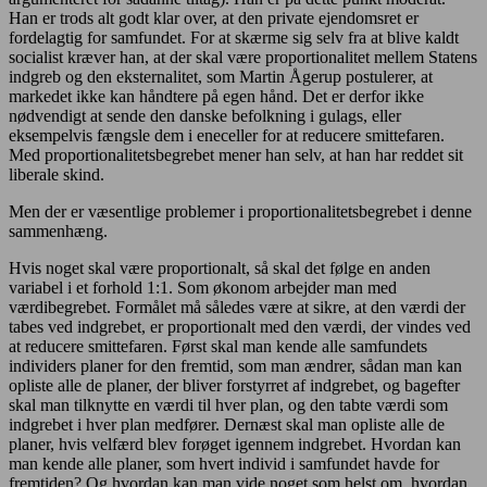
Han er trods alt godt klar over, at den private ejendomsret er
fordelagtig for samfundet. For at skærme sig selv fra at blive kaldt
socialist kræver han, at der skal være proportionalitet mellem Statens
indgreb og den eksternalitet, som Martin Ågerup postulerer, at
markedet ikke kan håndtere på egen hånd. Det er derfor ikke
nødvendigt at sende den danske befolkning i gulags, eller
eksempelvis fængsle dem i eneceller for at reducere smittefaren.
Med proportionalitetsbegrebet mener han selv, at han har reddet sit
liberale skind.
Men der er væsentlige problemer i proportionalitetsbegrebet i denne
sammenhæng.
Hvis noget skal være proportionalt, så skal det følge en anden
variabel i et forhold 1:1. Som økonom arbejder man med
værdibegrebet. Formålet må således være at sikre, at den værdi der
tabes ved indgrebet, er proportionalt med den værdi, der vindes ved
at reducere smittefaren. Først skal man kende alle samfundets
individers planer for den fremtid, som man ændrer, sådan man kan
opliste alle de planer, der bliver forstyrret af indgrebet, og bagefter
skal man tilknytte en værdi til hver plan, og den tabte værdi som
indgrebet i hver plan medfører. Dernæst skal man opliste alle de
planer, hvis velfærd blev forøget igennem indgrebet. Hvordan kan
man kende alle planer, som hvert individ i samfundet havde for
fremtiden? Og hvordan kan man vide noget som helst om, hvordan