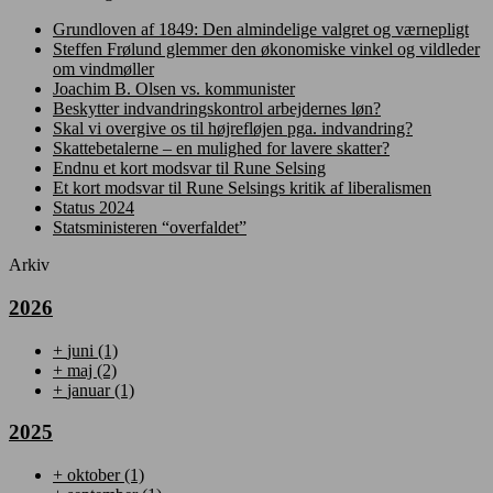
Grundloven af 1849: Den almindelige valgret og værnepligt
Steffen Frølund glemmer den økonomiske vinkel og vildleder
om vindmøller
Joachim B. Olsen vs. kommunister
Beskytter indvandringskontrol arbejdernes løn?
Skal vi overgive os til højrefløjen pga. indvandring?
Skattebetalerne – en mulighed for lavere skatter?
Endnu et kort modsvar til Rune Selsing
Et kort modsvar til Rune Selsings kritik af liberalismen
Status 2024
Statsministeren “overfaldet”
Arkiv
2026
+
juni
(1)
+
maj
(2)
+
januar
(1)
2025
+
oktober
(1)