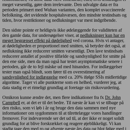
meget væsentlig, gøre dem irrelevante. Den udvalgte data er fra
perioden primært med Wuhan varianten, den komplet uvaccinerede
befolkning, det uvidende hospitalsvæsen, den mindste testindsats og
tiden, hvor restriktioner og nedlukninger var mest indgribende.
Den sidste pointe er heldigvis ikke ødelæggende for validiteten af
den gamle data, for undersøgelser viser, at
nedlukninger kun har en
meget begrænset effekt på dødelighed
ved corona. Hvis vi antager,
at dødeligheden er proportionel med smitten, så betyder det også, at
nedlukning ikke reducerer smitten væsentligt. Den lave testindsats
reducerer antallet af positive tilfælde og sandsynlighed for smitte på
den ene side, men da man også har testet asymptomatiske senere i
perioden, går de to fejl måske ud med hinanden. For indlæggelser
tester man også blindt, som fører til en overestimering af
sandsynlighed for indlæggelse
med ca. 20% ifølge SSIs midlertidige
algoritme. Tager vi alle punkterne som en helhed, vurderer jeg, at
data stadig er et rimeligt grundlag at foretage sin risikovurdering.
Omikron kunne ændre det, men flere indikationer fra fx
Dr. John
Campbell
er, at det er til det bedre. Til næste år kan vi se tilbage på
den risiko, som vi løb i år og bruge den data sammen med nye
informationer om sygdommen til at tilrettelægge vores handlinger
fremover. For indeværende ser det ud til, at der ikke er noget solidt
grundlag for at blive forskrækket og reagere øjeblikkeligt. Vi kan
stadig tage den med ro og afvente næste års data og blot følge med i