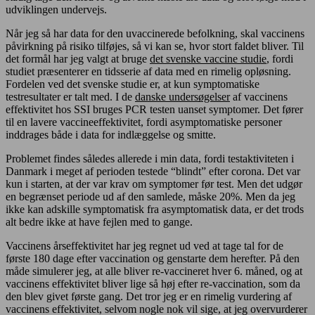
udviklingen undervejs.
Når jeg så har data for den uvaccinerede befolkning, skal vaccinens
påvirkning på risiko tilføjes, så vi kan se, hvor stort faldet bliver. Til
det formål har jeg valgt at bruge
det svenske vaccine studie
, fordi
studiet præsenterer en tidsserie af data med en rimelig opløsning.
Fordelen ved det svenske studie er, at kun symptomatiske
testresultater er talt med. I de
danske undersøgelser
af vaccinens
effektivitet hos SSI bruges PCR testen uanset symptomer. Det fører
til en lavere vaccineeffektivitet, fordi asymptomatiske personer
inddrages både i data for indlæggelse og smitte.
Problemet findes således allerede i min data, fordi testaktiviteten i
Danmark i meget af perioden testede “blindt” efter corona. Det var
kun i starten, at der var krav om symptomer før test. Men det udgør
en begrænset periode ud af den samlede, måske 20%. Men da jeg
ikke kan adskille symptomatisk fra asymptomatisk data, er det trods
alt bedre ikke at have fejlen med to gange.
Vaccinens årseffektivitet har jeg regnet ud ved at tage tal for de
første 180 dage efter vaccination og genstarte dem herefter. På den
måde simulerer jeg, at alle bliver re-vaccineret hver 6. måned, og at
vaccinens effektivitet bliver lige så høj efter re-vaccination, som da
den blev givet første gang. Det tror jeg er en rimelig vurdering af
vaccinens effektivitet, selvom nogle nok vil sige, at jeg overvurderer