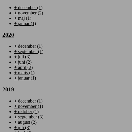
+
december
(1)
+
november
(2)
+
maj
(1)
+
januar
(1)
2020
+
december
(1)
+
september
(1)
+
juli
(3)
+
juni
(2)
+
april
(2)
+
marts
(1)
+
januar
(1)
2019
+
december
(1)
+
november
(1)
+
oktober
(1)
+
september
(3)
+
august
(2)
+
juli
(3)