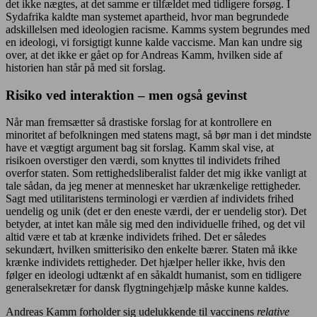
det ikke nægtes, at det samme er tilfældet med tidligere forsøg. I
Sydafrika kaldte man systemet apartheid, hvor man begrundede
adskillelsen med ideologien racisme. Kamms system begrundes med
en ideologi, vi forsigtigt kunne kalde vaccisme. Man kan undre sig
over, at det ikke er gået op for Andreas Kamm, hvilken side af
historien han står på med sit forslag.
Risiko ved interaktion – men også gevinst
Når man fremsætter så drastiske forslag for at kontrollere en
minoritet af befolkningen med statens magt, så bør man i det mindste
have et vægtigt argument bag sit forslag. Kamm skal vise, at
risikoen overstiger den værdi, som knyttes til individets frihed
overfor staten. Som rettighedsliberalist falder det mig ikke vanligt at
tale sådan, da jeg mener at mennesket har ukrænkelige rettigheder.
Sagt med utilitaristens terminologi er værdien af individets frihed
uendelig og unik (det er den eneste værdi, der er uendelig stor). Det
betyder, at intet kan måle sig med den individuelle frihed, og det vil
altid være et tab at krænke individets frihed. Det er således
sekundært, hvilken smitterisiko den enkelte bærer. Staten må ikke
krænke individets rettigheder. Det hjælper heller ikke, hvis den
følger en ideologi udtænkt af en såkaldt humanist, som en tidligere
generalsekretær for dansk flygtningehjælp måske kunne kaldes.
Andreas Kamm forholder sig udelukkende til vaccinens
relative