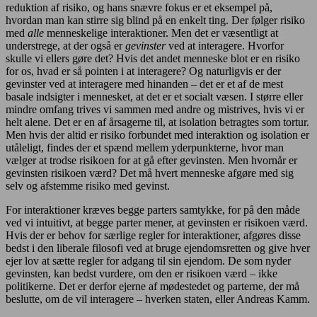
reduktion af risiko, og hans snævre fokus er et eksempel på,
hvordan man kan stirre sig blind på en enkelt ting. Der følger risiko
med
alle
menneskelige interaktioner. Men det er væsentligt at
understrege, at der også er
gevinster
ved at interagere. Hvorfor
skulle vi ellers gøre det? Hvis det andet menneske blot er en risiko
for os, hvad er så pointen i at interagere? Og naturligvis er der
gevinster ved at interagere med hinanden – det er et af de mest
basale indsigter i mennesket, at det er et socialt væsen. I større eller
mindre omfang trives vi sammen med andre og mistrives, hvis vi er
helt alene. Det er en af årsagerne til, at isolation betragtes som tortur.
Men hvis der altid er risiko forbundet med interaktion og isolation er
utåleligt, findes der et spænd mellem yderpunkterne, hvor man
vælger at trodse risikoen for at gå efter gevinsten. Men hvornår er
gevinsten risikoen værd? Det må hvert menneske afgøre med sig
selv og afstemme risiko med gevinst.
For interaktioner kræves begge parters samtykke, for på den måde
ved vi intuitivt, at begge parter mener, at gevinsten er risikoen værd.
Hvis der er behov for særlige regler for interaktioner, afgøres disse
bedst i den liberale filosofi ved at bruge ejendomsretten og give hver
ejer lov at sætte regler for adgang til sin ejendom. De som nyder
gevinsten, kan bedst vurdere, om den er risikoen værd – ikke
politikerne. Det er derfor ejerne af mødestedet og parterne, der må
beslutte, om de vil interagere – hverken staten, eller Andreas Kamm.