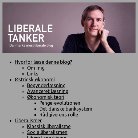
Hvorfor læse denne blog?
Om mig
Links
Østrigsk økonomi
Begynderlæsning
Avanceret læsning
Økonomisk teori
Penge-evolutionen
Det danske banksystem
Rådgiverens rolle
Liberalismer
Klassisk liberalisme
Socialliberalismen
Liberal anarkisme