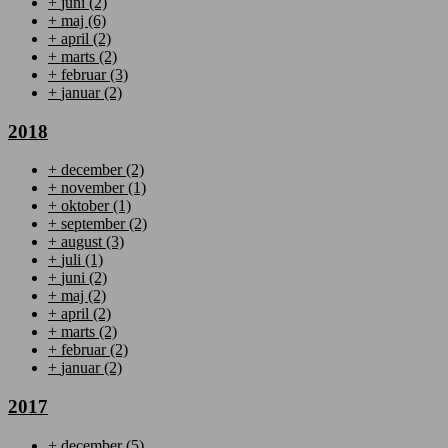
+
juni
(2)
+
maj
(6)
+
april
(2)
+
marts
(2)
+
februar
(3)
+
januar
(2)
2018
+
december
(2)
+
november
(1)
+
oktober
(1)
+
september
(2)
+
august
(3)
+
juli
(1)
+
juni
(2)
+
maj
(2)
+
april
(2)
+
marts
(2)
+
februar
(2)
+
januar
(2)
2017
+
december
(5)