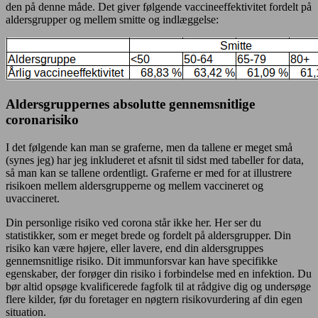
den på denne måde. Det giver følgende vaccineeffektivitet fordelt på
aldersgrupper og mellem smitte og indlæggelse:
Aldersgruppernes absolutte gennemsnitlige
coronarisiko
I det følgende kan man se graferne, men da tallene er meget små
(synes jeg) har jeg inkluderet et afsnit til sidst med tabeller for data,
så man kan se tallene ordentligt. Graferne er med for at illustrere
risikoen mellem aldersgrupperne og mellem vaccineret og
uvaccineret.
Din personlige risiko ved corona står ikke her. Her ser du
statistikker, som er meget brede og fordelt på aldersgrupper. Din
risiko kan være højere, eller lavere, end din aldersgruppes
gennemsnitlige risiko. Dit immunforsvar kan have specifikke
egenskaber, der forøger din risiko i forbindelse med en infektion. Du
bør altid opsøge kvalificerede fagfolk til at rådgive dig og undersøge
flere kilder, før du foretager en nøgtern risikovurdering af din egen
situation.