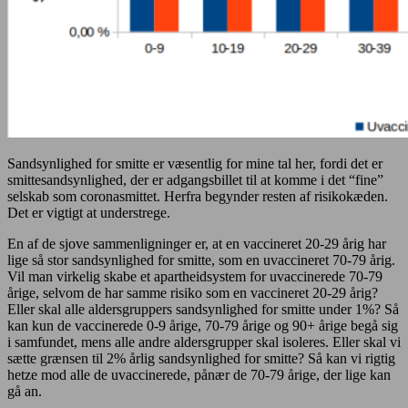
Sandsynlighed for smitte er væsentlig for mine tal her, fordi det er
smittesandsynlighed, der er adgangsbillet til at komme i det “fine”
selskab som coronasmittet. Herfra begynder resten af risikokæden.
Det er vigtigt at understrege.
En af de sjove sammenligninger er, at en vaccineret 20-29 årig har
lige så stor sandsynlighed for smitte, som en uvaccineret 70-79 årig.
Vil man virkelig skabe et apartheidsystem for uvaccinerede 70-79
årige, selvom de har samme risiko som en vaccineret 20-29 årig?
Eller skal alle aldersgruppers sandsynlighed for smitte under 1%? Så
kan kun de vaccinerede 0-9 årige, 70-79 årige og 90+ årige begå sig
i samfundet, mens alle andre aldersgrupper skal isoleres. Eller skal vi
sætte grænsen til 2% årlig sandsynlighed for smitte? Så kan vi rigtig
hetze mod alle de uvaccinerede, pånær de 70-79 årige, der lige kan
gå an.