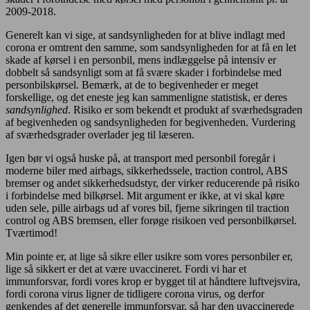
2009-2018.
Generelt kan vi sige, at sandsynligheden for at blive indlagt med
corona er omtrent den samme, som sandsynligheden for at få en let
skade af kørsel i en personbil, mens indlæggelse på intensiv er
dobbelt så sandsynligt som at få svære skader i forbindelse med
personbilskørsel. Bemærk, at de to begivenheder er meget
forskellige, og det eneste jeg kan sammenligne statistisk, er deres
sandsynlighed
. Risiko er som bekendt et produkt af sværhedsgraden
af begivenheden og sandsynligheden for begivenheden. Vurdering
af sværhedsgrader overlader jeg til læseren.
Igen bør vi også huske på, at transport med personbil foregår i
moderne biler med airbags, sikkerhedssele, traction control, ABS
bremser og andet sikkerhedsudstyr, der virker reducerende på risiko
i forbindelse med bilkørsel. Mit argument er ikke, at vi skal køre
uden sele, pille airbags ud af vores bil, fjerne sikringen til traction
control og ABS bremsen, eller forøge risikoen ved personbilkørsel.
Tværtimod!
Min pointe er, at lige så sikre eller usikre som vores personbiler er,
lige så sikkert er det at være uvaccineret. Fordi vi har et
immunforsvar, fordi vores krop er bygget til at håndtere luftvejsvira,
fordi corona virus ligner de tidligere corona virus, og derfor
genkendes af det generelle immunforsvar, så har den uvaccinerede