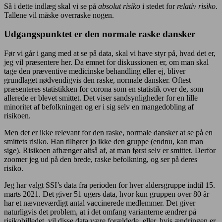
Så i dette indlæg skal vi se på
absolut risiko
i stedet for
relativ risiko
.
Tallene vil måske overraske nogen.
Udgangspunktet er den normale raske dansker
Før vi går i gang med at se på data, skal vi have styr på, hvad det er,
jeg vil præsentere her. Da emnet for diskussionen er, om man skal
tage den præventive medicinske behandling eller ej, bliver
grundlaget nødvendigvis den raske, normale dansker. Oftest
præsenteres statistikken for corona som en statistik over de, som
allerede er blevet smittet. Det viser sandsynligheder for en lille
minoritet af befolkningen og er i sig selv en mangedobling af
risikoen.
Men det er ikke relevant for den raske, normale dansker at se på en
smittets risiko. Han tilhører jo ikke den gruppe (endnu, kan man
sige). Risikoen afhænger altså af, at man først selv er smittet. Derfor
zoomer jeg ud på den brede, raske befolkning, og ser på deres
risiko.
Jeg har valgt SSI’s data fra perioden for hver aldersgruppe indtil 15.
marts 2021. Det giver 51 ugers data, hvor kun gruppen over 80 år
har et nævneværdigt antal vaccinerede medlemmer. Det giver
naturligvis det problem, at i det omfang varianterne ændrer på
risikobilledet, vil disse data være forældede, eller, hvis ændringen er