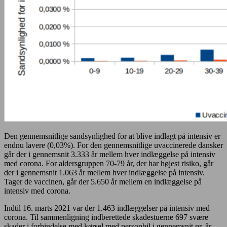
Den gennemsnitlige sandsynlighed for at blive indlagt på intensiv er
endnu lavere (0,03%). For den gennemsnitlige uvaccinerede dansker
går der i gennemsnit 3.333 år mellem hver indlæggelse på intensiv
med corona. For aldersgruppen 70-79 år, der har højest risiko, går
der i gennemsnit 1.063 år mellem hver indlæggelse på intensiv.
Tager de vaccinen, går der 5.650 år mellem en indlæggelse på
intensiv med corona.
Indtil 16. marts 2021 var der 1.463 indlæggelser på intensiv med
corona. Til sammenligning indberettede skadestuerne 697 svære
skader i forbindelse med kørsel med personbil i gennemsnit pr. år