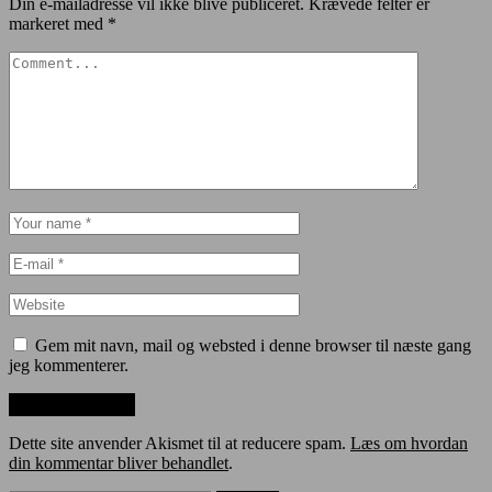
Din e-mailadresse vil ikke blive publiceret.
Krævede felter er
markeret med
*
Gem mit navn, mail og websted i denne browser til næste gang
jeg kommenterer.
Dette site anvender Akismet til at reducere spam.
Læs om hvordan
din kommentar bliver behandlet
.