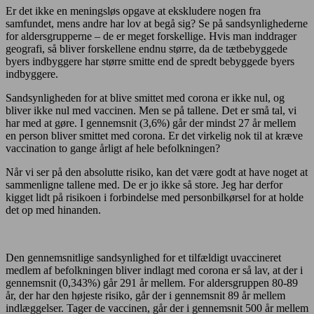
Er det ikke en meningsløs opgave at ekskludere nogen fra
samfundet, mens andre har lov at begå sig? Se på sandsynlighederne
for aldersgrupperne – de er meget forskellige. Hvis man inddrager
geografi, så bliver forskellene endnu større, da de tætbebyggede
byers indbyggere har større smitte end de spredt bebyggede byers
indbyggere.
Sandsynligheden for at blive smittet med corona er ikke nul, og
bliver ikke nul med vaccinen. Men se på tallene. Det er små tal, vi
har med at gøre. I gennemsnit (3,6%) går der mindst 27 år mellem
en person bliver smittet med corona. Er det virkelig nok til at kræve
vaccination to gange årligt af hele befolkningen?
Når vi ser på den absolutte risiko, kan det være godt at have noget at
sammenligne tallene med. De er jo ikke så store. Jeg har derfor
kigget lidt på risikoen i forbindelse med personbilkørsel for at holde
det op med hinanden.
Den gennemsnitlige sandsynlighed for et tilfældigt uvaccineret
medlem af befolkningen bliver indlagt med corona er så lav, at der i
gennemsnit (0,343%) går 291 år mellem. For aldersgruppen 80-89
år, der har den højeste risiko, går der i gennemsnit 89 år mellem
indlæggelser. Tager de vaccinen, går der i gennemsnit 500 år mellem