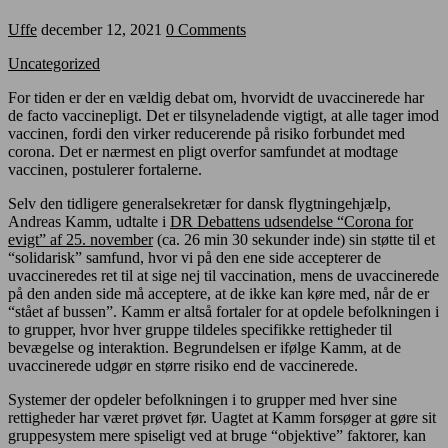
Uffe
december 12, 2021
0 Comments
Uncategorized
For tiden er der en vældig debat om, hvorvidt de uvaccinerede har
de facto vaccinepligt. Det er tilsyneladende vigtigt, at alle tager imod
vaccinen, fordi den virker reducerende på risiko forbundet med
corona. Det er nærmest en pligt overfor samfundet at modtage
vaccinen, postulerer fortalerne.
Selv den tidligere generalsekretær for dansk flygtningehjælp,
Andreas Kamm, udtalte i
DR Debattens udsendelse “Corona for
evigt” af 25. november
(ca. 26 min 30 sekunder inde) sin støtte til et
“solidarisk” samfund, hvor vi på den ene side accepterer de
uvaccineredes ret til at sige nej til vaccination, mens de uvaccinerede
på den anden side må acceptere, at de ikke kan køre med, når de er
“stået af bussen”. Kamm er altså fortaler for at opdele befolkningen i
to grupper, hvor hver gruppe tildeles specifikke rettigheder til
bevægelse og interaktion. Begrundelsen er ifølge Kamm, at de
uvaccinerede udgør en større risiko end de vaccinerede.
Systemer der opdeler befolkningen i to grupper med hver sine
rettigheder har været prøvet før. Uagtet at Kamm forsøger at gøre sit
gruppesystem mere spiseligt ved at bruge “objektive” faktorer, kan