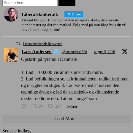
Liberaletanker.dk
Follow
Liberal blogger, tilhænger af den østrigske skole, den private
ejendomsret og det frie marked. Følg med på min blog hvis du vil
have liberal inspiration!
Liberaletanker.dk Retweeted
Lars Andersen
@larsanders1620
·
august 5, 2026
Opskrift på tyranni i Danmark:
1. Lad i 100.000 vis af muslimer indvandre.
2. Lad befolkningen se, at kriminaliteten, radikaliseringen
og utrygheden stiger. 3. Lad være med at nævne den
egentlige årsag og lad de statsejede- og -finansierede
medier nedtone den. Tal om "unge" som
88
488
Twitter
Load More...
Seneste indlæg