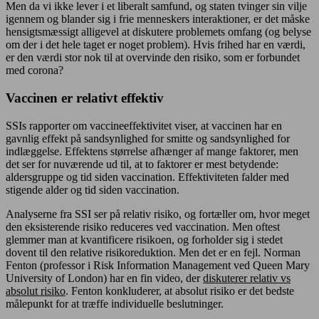
Men da vi ikke lever i et liberalt samfund, og staten tvinger sin vilje
igennem og blander sig i frie menneskers interaktioner, er det måske
hensigtsmæssigt alligevel at diskutere problemets omfang (og belyse
om der i det hele taget er noget problem). Hvis frihed har en værdi,
er den værdi stor nok til at overvinde den risiko, som er forbundet
med corona?
Vaccinen er relativt effektiv
SSIs rapporter om vaccineeffektivitet viser, at vaccinen har en
gavnlig effekt på sandsynlighed for smitte og sandsynlighed for
indlæggelse. Effektens størrelse afhænger af mange faktorer, men
det ser for nuværende ud til, at to faktorer er mest betydende:
aldersgruppe og tid siden vaccination. Effektiviteten falder med
stigende alder og tid siden vaccination.
Analyserne fra SSI ser på relativ risiko, og fortæller om, hvor meget
den eksisterende risiko reduceres ved vaccination. Men oftest
glemmer man at kvantificere risikoen, og forholder sig i stedet
dovent til den relative risikoreduktion. Men det er en fejl. Norman
Fenton (professor i Risk Information Management ved Queen Mary
University of London) har en fin video, der
diskuterer relativ vs
absolut risiko
. Fenton konkluderer, at absolut risiko er det bedste
målepunkt for at træffe individuelle beslutninger.