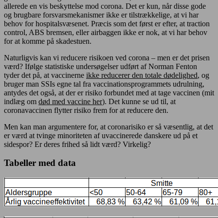
allerede en vis beskyttelse mod corona. Det er kun, når disse gode
og brugbare forsvarsmekanismer ikke er tilstrækkelige, at vi har
behov for hospitalsvæsenet. Præcis som det først er efter, at traction
control, ABS bremsen, eller airbaggen ikke er nok, at vi har behov
for at komme på skadestuen.
Naturligvis kan vi reducere risikoen ved corona – men er det prisen
værd? Ifølge statistiske undersøgelser udført af Norman Fenton
tyder det på, at vaccinerne
ikke reducerer den totale dødelighed
, og
bruger man SSIs egne tal fra vaccinationsprogrammets udrulning,
antydes det også, at der er risiko forbundet med at tage vaccinen (mit
indlæg om
død med vaccine her
). Det kunne se ud til, at
coronavaccinen flytter risiko frem for at reducere den.
Men kan man argumentere for, at coronarisiko er så væsentlig, at det
er værd at tvinge minoriteten af uvaccinerede danskere ud på et
sidespor? Er deres frihed så lidt værd? Virkelig?
Tabeller med data