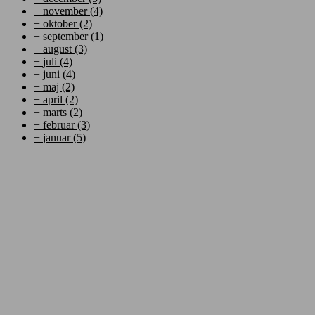
+
november
(4)
+
oktober
(2)
+
september
(1)
+
august
(3)
+
juli
(4)
+
juni
(4)
+
maj
(2)
+
april
(2)
+
marts
(2)
+
februar
(3)
+
januar
(5)