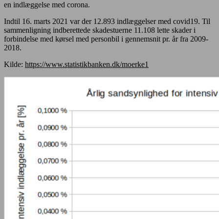
en indlæggelse med corona.
Indtil 16. marts 2021 var der 12.893 indlæggelser med covid19. Til
sammenligning indberettede skadestuerne 11.108 lette skader i
forbindelse med kørsel med personbil i gennemsnit pr. år fra 2009-
2018.
Kilde:
https://www.statistikbanken.dk/moerke1