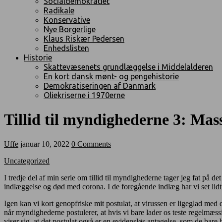
Socialdemokratiet
Radikale
Konservative
Nye Borgerlige
Klaus Riskær Pedersen
Enhedslisten
Historie
Skattevæsenets grundlæggelse i Middelalderen
En kort dansk mønt- og pengehistorie
Demokratiseringen af Danmark
Oliekriserne i 1970erne
Tillid til myndighederne 3: Mass
Uffe
januar 10, 2022
0 Comments
Uncategorized
I tredje del af min serie om tillid til myndighederne tager jeg fat på 
indlæggelse og død med corona. I de foregående indlæg har vi set lidt p
Igen kan vi kort genopfriske mit postulat, at virussen er ligeglad med 
når myndighederne postulerer, at hvis vi bare lader os teste regelmæssi
viser sig, at det postulat også er en evidensløs antagelse, som de bare