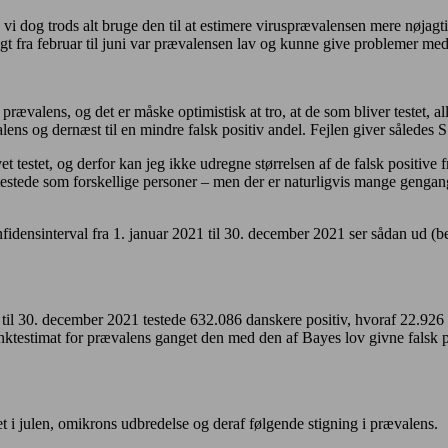
i dog trods alt bruge den til at estimere virusprævalensen mere nøjagtig
igt fra februar til juni var prævalensen lav og kunne give problemer med 
 prævalens, og det er måske optimistisk at tro, at de som bliver testet, a
ævalens og dernæst til en mindre falsk positiv andel. Fejlen giver således S
stet, og derfor kan jeg ikke udregne størrelsen af de falsk positive fr
e testede som forskellige personer – men der er naturligvis mange genga
konfidensinterval fra 1. januar 2021 til 30. december 2021 ser sådan ud 
1 til 30. december 2021 testede 632.086 danskere positiv, hvoraf 22.926 
unktestimat for prævalens ganget den med den af Bayes lov givne falsk po
t i julen, omikrons udbredelse og deraf følgende stigning i prævalens.