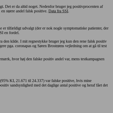
t. Det er da altid noget. Nedenfor bruger jeg positivprocenten af
en større andel falsk positive.
Data fra SSI
.
lle er tilfældigt udvalgt (der er nok nogle symptomatiske patienter, der
SI en fordel.
a den kilde. I mit regnestykke bruger jeg kun den rene falsk positiv
ngere pga. coronapas og Søren Brostrøms vejledning om at gå til test
(bemærk, hvor høj den falske positiv andel var, mens testkampagnen
(95% KI, 21.671 til 24.337) var falske positive, hvis mine
sitiv sandsynlighed med det daglige antal positive og heraf fået det