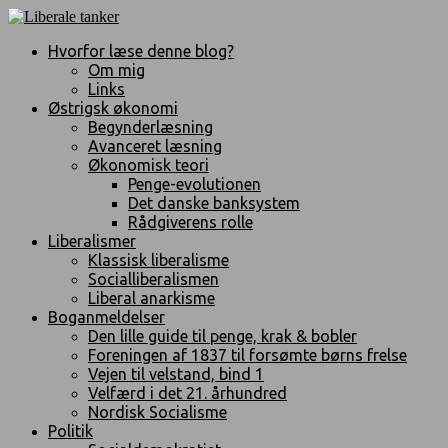
Hvorfor læse denne blog?
Om mig
Links
Østrigsk økonomi
Begynderlæsning
Avanceret læsning
Økonomisk teori
Penge-evolutionen
Det danske banksystem
Rådgiverens rolle
Liberalismer
Klassisk liberalisme
Socialliberalismen
Liberal anarkisme
Boganmeldelser
Den lille guide til penge, krak & bobler
Foreningen af 1837 til forsømte børns frelse
Vejen til velstand, bind 1
Velfærd i det 21. århundred
Nordisk Socialisme
Politik