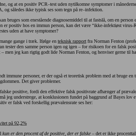
dne, og at en positiv PCR
–
test uden nytilkomne symptomer i månederne
A, og
således ikke typisk ses som tegn på re
–
infektion.
an bruges som enestående diagnosemiddel til at fastslå, om en person er
 er positiv hos en immun person, kan det være “ikke-infektiøst virus-
testes uden at have symptomer?
 mange gange i træk. Ifølge en
teknisk rapport
fra Norman Fenton (prof
man tester den samme person igen og igen – for risikoen for en falsk pos
t – men jeg kan rigtig godt lide Norman Fenton, og henviser gerne til h
dt immune personer, er der også et teoretisk problem med at bruge en
 sygdommen. Det giver problemer.
lske positive, fordi den effektive falsk positivrate afhænger af præva
å jeg understrege, at konklusionen fundet på baggrund af Bayes lov er e
tiv er falsk ved forskellig prævalensrate ses her:
ivitet på 92,2%
el
kun er den procent af de positive, der er falske
– det er ikke procenttalle