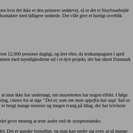
en hvis det ikke er den primære smittevej, så er det et Sisyfosarbejde
takter med tidligere smittede. Det ville give et hurtigt overblik
ent 12.000 personer dagligt, og året efter, da testkampagnen i april
sammen med myndighederne ud i et dyrt projekt, der har sikret Danmark
, at man ikke har undersøgt, om massetesten har nogen effekt. I følge
ing, citeres for at sige
“Det er, som om man oppefra har sagt ’lad os
er brugt mange resurser og megen tvang på tiltag, der har tvivlsom
det giver mening at teste andre end de symptomatiske.
det. Det er ganske fornuftigt, og man kan undre sig over, at så mange