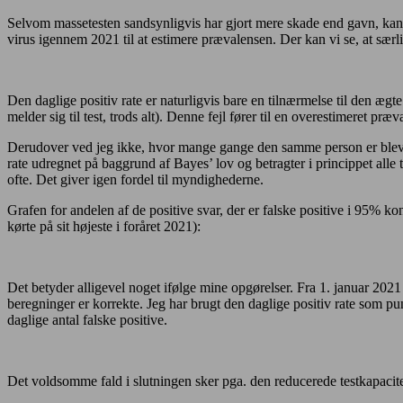
Selvom massetesten sandsynligvis har gjort mere skade end gavn, kan v
virus igennem 2021 til at estimere prævalensen. Der kan vi se, at særl
Den daglige positiv rate er naturligvis bare en tilnærmelse til den ægte
melder sig til test, trods alt). Denne fejl fører til en overestimeret pr
Derudover ved jeg ikke, hvor mange gange den samme person er blevet te
rate udregnet på baggrund af Bayes’ lov og betragter i princippet all
ofte. Det giver igen fordel til myndighederne.
Grafen for andelen af de positive svar, der er falske positive i 95% 
kørte på sit højeste i foråret 2021):
Det betyder alligevel noget ifølge mine opgørelser. Fra 1. januar 202
beregninger er korrekte. Jeg har brugt den daglige positiv rate som p
daglige antal falske positive.
Det voldsomme fald i slutningen sker pga. den reducerede testkapacite