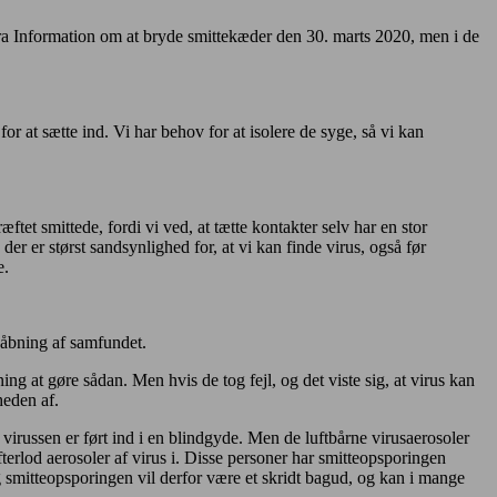
fra Information om at bryde smittekæder den 30. marts 2020, men i de
or at sætte ind. Vi har behov for at isolere de syge, så vi kan
æftet smittede, fordi vi ved, at tætte kontakter selv har en stor
 der er størst sandsynlighed for, at vi kan finde virus, også før
e.
enåbning af samfundet.
ng at gøre sådan. Men hvis de tog fejl, og det viste sig, at virus kan
heden af.
 virussen er ført ind i en blindgyde. Men de luftbårne virusaerosoler
terlod aerosoler af virus i. Disse personer har smitteopsporingen
 smitteopsporingen vil derfor være et skridt bagud, og kan i mange