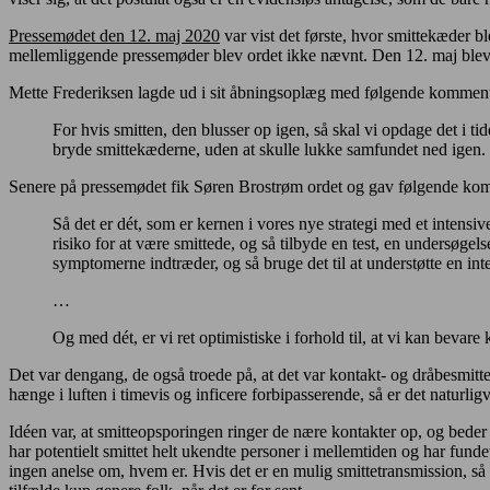
Pressemødet den 12. maj 2020
var vist det første, hvor smittekæder 
mellemliggende pressemøder blev ordet ikke nævnt. Den 12. maj blev 
Mette Frederiksen lagde ud i sit åbningsoplæg med følgende komment
For hvis smitten, den blusser op igen, så skal vi opdage det i ti
bryde smittekæderne, uden at skulle lukke samfundet ned igen.
Senere på pressemødet fik Søren Brostrøm ordet og gav følgende ko
Så det er dét, som er kernen i vores nye strategi med et intensive
risiko for at være smittede, og så tilbyde en test, en undersøgels
symptomerne indtræder, og så bruge det til at understøtte en int
…
Og med dét, er vi ret optimistiske i forhold til, at vi kan bevar
Det var dengang, de også troede på, at det var kontakt- og dråbesmitte,
hænge i luften i timevis og inficere forbipasserende, så er det naturlig
Idéen var, at smitteopsporingen ringer de nære kontakter op, og beder 
har potentielt smittet helt ukendte personer i mellemtiden og har fund
ingen anelse om, hvem er. Hvis det er en mulig smittetransmission, så