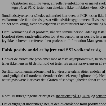
Opgørelser indtil nu viser, at reelle re
–
infektioner er meget sjæl
tegn på, at PCR
–
testen kan detektere ikke
–
infektiøst virus
–
R
N
Sundhedsstyrelsen er således udmærket klar over, at PCR testen ikke k
vedkommende ikke forudsiges at ville udvikle sygdommen. Hvis testen
en hel befolkning, hvor hovedparten er immuniseret med vaccine og 
Dertil kommer også et problem, når den samme person lader sig teste
London) stiger sandsynligheden for, at en person tester positiv, hvis 
jeg ikke behøver at referere til en professor i Information Managemen
Falsk positiv andel er højere end SSI vedkender sig
Udover de førnævnte problemer med at teste asymptomatiske, heriblan
tager ikke hensyn til det forhold og tester løs uanset prævalensen af
Særligt i sommermånederne med lav virusprævalens stiger andelen af fa
sandsynlighed (til nørderne derude er
dette eksempel
glimrende). Her m
naturligvis være klar over det. Grafen af sandsynligheden for at en posi
Note: Til udregningerne er brugt en
specificitet på 99,945%
og
sensit
Det er vigtigt at understrege her, at den ovenstående falsk positiv and