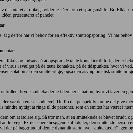
blev diskuteret af oplægsholderne. Der kom et spørgsmål fra Bo Elkjær 
idéen præsenteret af panelet.
ar:
de. Og derfor har vi behov for en effektiv smitteopsporing. Vi har behov f
mmentar:
ret fokus og indsats på at opspore de tætte kontakter til folk, der er bekr
e af virus i svælget på de tætte kontakter, på de tidspunkter, hvor vi ved,
ensiv isolation af den smittefarlige, også den asymptomatisk smittefarlig
e kontrollen, bryde smittekæderne i den her situation, hvor vi laver en g
 der var den eneste smittevej. Ud fra det perspektiv kunne det give meni
vis mindre nyttigt at ringe til de personer, som en smittet har været i nær
dem om at isolere sig. Så tror man, at en smittekæde er blevet brudt, og
et andre veje. Fx de senere besøgende af lokaler, den smittende person ef
 vil der på baggrund af denne dynamik starte nye “smittekæder” igen og