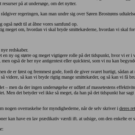
dt resurser på at undersøge, om det nytter.
rådgiver regeringen, kan man undre sig over Søren Brostrøms udtalels
ig også nødt til at åbne vores samfund op.
rigtig meget om, hvordan vi skal bryde smittekæderne, hvordan vi skal fo
e nye redskaber.
et en ny og større og meget vigtigere rolle på det tidspunkt, hvor vi er
men også de her nye antigentest eller quicktest, som vi nu kan begynde 
 men de er først og fremmest gode, fordi de giver svaret hurtigt, sådan 
 så videre, så kan vi bryde rigtig mange smittekæder, og så kan vi få bru
 – men da der ingen undersøgelse er udført af massetestens effektivitet
det. Men det betyder vel ikke så meget, da han på det tidspunkt har sagt
om nogen overraskelse for myndighederne, når de selv skriver i
deres re
oner kan have en lav
prædik
a
tiv værdi ift. at udsige, om den enkelte er s
e: