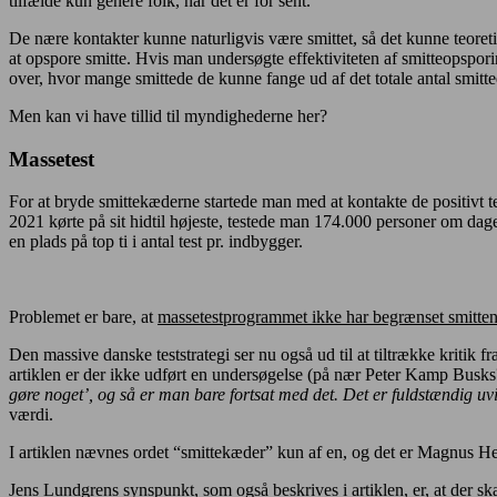
tilfælde kun genere folk, når det er for sent.
De nære kontakter kunne naturligvis være smittet, så det kunne teoreti
at opspore smitte. Hvis man undersøgte effektiviteten af smitteopspor
over, hvor mange smittede de kunne fange ud af det totale antal smitte
Men kan vi have tillid til myndighederne her?
Massetest
For at bryde smittekæderne startede man med at kontakte de positivt te
2021 kørte på sit hidtil højeste, testede man 174.000 personer om da
en plads på top ti i antal test pr. indbygger.
Problemet er bare, at
massetestprogrammet ikke har begrænset smitte
Den massive danske teststrategi ser nu også ud til at tiltrække kritik fr
artiklen er der ikke udført en undersøgelse (på nær Peter Kamp Busks?)
gøre noget’, og så er man bare fortsat med det. Det er fuldstændig uv
værdi.
I artiklen nævnes ordet “smittekæder” kun af en, og det er Magnus H
Jens Lundgrens synspunkt, som også beskrives i artiklen, er, at der sk