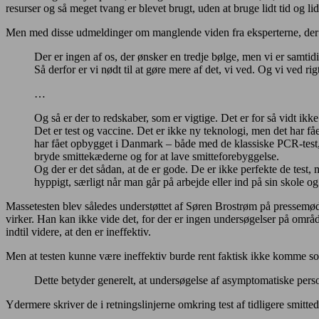
resurser og så meget tvang er blevet brugt, uden at bruge lidt tid og li
Men med disse udmeldinger om manglende viden fra eksperterne, der 
Der er ingen af os, der ønsker en tredje bølge, men vi er samtid
Så derfor er vi nødt til at gøre mere af det, vi ved. Og vi ved 
…
Og så er der to redskaber, som er vigtige. Det er for så vidt ikk
Det er test og vaccine. Det er ikke ny teknologi, men det har få
har fået opbygget i Danmark – både med de klassiske PCR-test, 
bryde smittekæderne og for at lave smitteforebyggelse.
Og der er det sådan, at de er gode. De er ikke perfekte de test,
hyppigt, særligt når man går på arbejde eller ind på sin skole og
Massetesten blev således understøttet af Søren Brostrøm på pressemødet
virker. Han kan ikke vide det, for der er ingen undersøgelser på områ
indtil videre, at den er ineffektiv.
Men at testen kunne være ineffektiv burde rent faktisk ikke komme s
Dette betyder generelt, at
undersøgelse af asymptomatiske pers
Ydermere skriver de i retningslinjerne omkring test af tidligere smitted