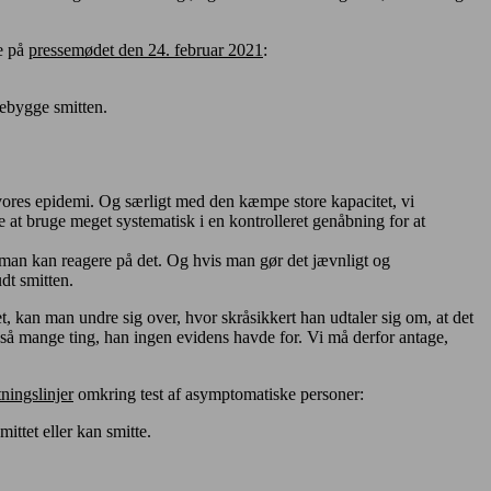
e på
pressemødet den 24. februar 2021
:
rebygge smitten.
 i vores epidemi. Og særligt med den kæmpe store kapacitet, vi
at bruge meget systematisk i en kontrolleret genåbning for at
at man kan reagere på det. Og hvis man gør det jævnligt og
dt smitten.
, kan man undre sig over, hvor skråsikkert han udtaler sig om, at det
 så mange ting, han ingen evidens havde for. Vi må derfor antage,
tningslinjer
omkring test af asymptomatiske personer:
mittet eller kan smitte.