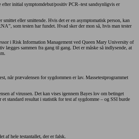
 efter initial symptomdebut/positiv PCR
–
test
sandsynligvis er
 smittet eller smittende. Hvis det er en asymptomatisk person, kan
RNA”, som testen har fundet. Hvad sker der mon så, hvis man tester
essor i Risk Information Management ved Queen Mary University of
itiv lægges sammen fra gang til gang. Det er måske så indlysende, at
am.
 test, når prævalensen for sygdommen er lav. Massetestprogrammet
lensen af virussen. Det kan vises igennem Bayes lov om betinget
t standard resultat i statistik for test af sygdomme – og SSI burde
t af hele testantallet, der er falsk.