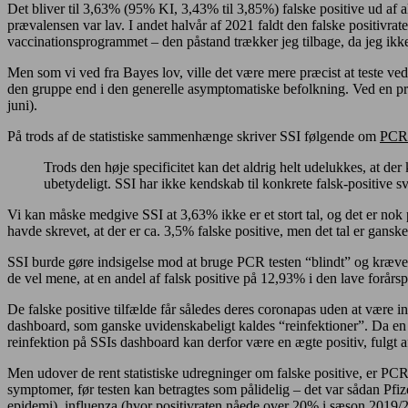
Det bliver til 3,63% (95% KI, 3,43% til 3,85%) falske positive ud af al
prævalensen var lav. I andet halvår af 2021 faldt den falske positivrat
vaccinationsprogrammet – den påstand trækker jeg tilbage, da jeg ikke
Men som vi ved fra Bayes lov, ville det være mere præcist at teste ved
den gruppe end i den generelle asymptomatiske befolkning. Ved en pr
juni).
På trods af de statistiske sammenhænge skriver SSI følgende om
PCR 
Trods den høje specificitet kan det aldrig helt udelukkes, at der
ubetydeligt. SSI har ikke kendskab til konkrete falsk-positive sv
Vi kan måske medgive SSI at 3,63% ikke er et stort tal, og det er nok p
havde skrevet, at der er ca. 3,5% falske positive, men det tal er gansk
SSI burde gøre indsigelse mod at bruge PCR testen “blindt” og kræve,
de vel mene, at en andel af falsk positive på 12,93% i den lave forår
De falske positive tilfælde får således deres coronapas uden at være in
dashboard, som ganske uvidenskabeligt kaldes “reinfektioner”. Da en tid
reinfektion på SSIs dashboard kan derfor være en ægte positiv, fulgt af
Men udover de rent statistiske udregninger om falske positive, er PCR
symptomer, før testen kan betragtes som pålidelig – det var sådan Pfi
epidemi),
influenza
(hvor positivraten nåede over 20% i sæson 2019/20)