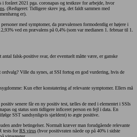
s i foråret 2021 pga. coronapas og testkrav for arbejde, hvor
ans
. (Redigeret: Tidligere skrev jeg, det faldt sammen med
ammenhæng er).
este personer med symptomer, da prævalensen formodentlig er højere i
12,93% ved en prævalens på 0,4% (som var medianen 1. februar til 1.
 antal falsk-positive svar, der eventuelt måtte være, er ganske
t ordvalg? Ville du synes, at SSI fortog en god vurdering, hvis de
e sygdomme: Kun efter konstatering af relevante symptomer. Ellers må
ositiv senere får en ny positiv test, tælles de med i elementet i SSIs
pas og status som tidligere inficeret person en fejl i data. En
n ifølge SST sandsynligvis sjældent) to ægte positive.
de uden andre betingelser. Normalt kræver man forudgående relevante
R tests for
RS virus
(hvor positivraten nåede op på 40% i sidste
å virusrester.