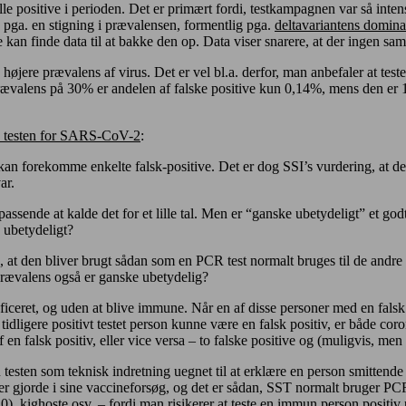
le positive i perioden. Det er primært fordi, testkampagnen var så inten
e pga. en stigning i prævalensen, formentlig pga.
deltavariantens domin
 kan finde data til at bakke den op. Data viser snarere, at der ingen s
 højere prævalens af virus. Det er vel bl.a. derfor, man anbefaler at t
ævalens på 30% er andelen af falske positive kun 0,14%, mens den er 
testen for SARS-CoV-2
:
 kan forekomme enkelte falsk-positive. Det er dog SSI’s vurdering, at det
ar.
assende at kalde det for et lille tal. Men er “ganske ubetydeligt” et god
e ubetydeligt?
 at den bliver brugt sådan som en PCR test normalt bruges til de andr
sprævalens også er ganske ubetydelig?
ficeret, og uden at blive immune. Når en af disse personer med en falsk p
ligere positivt testet person kunne være en falsk positiv, er både corona
 en falsk positiv, eller vice versa – to falske positive og (muligvis, me
 testen som teknisk indretning uegnet til at erklære en person smitten
zer gjorde i sine vaccineforsøg, og det er sådan, SST normalt bruger PC
, kighoste osv. – fordi man risikerer at teste en immun person positiv p