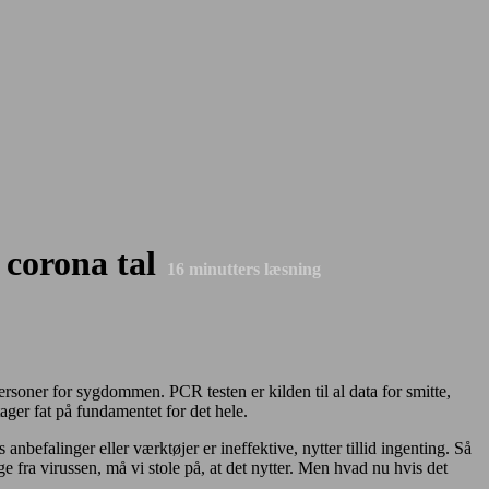
 corona tal
16
minutters læsning
ersoner for sygdommen. PCR testen er kilden til al data for smitte,
ager fat på fundamentet for det hele.
nbefalinger eller værktøjer er ineffektive, nytter tillid ingenting. Så
e fra virussen, må vi stole på, at det nytter. Men hvad nu hvis det