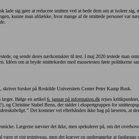
sk lade sig gøre at reducere smitten ved at bede dem om at isolere sig, m
ingen, kunne man afdække, hvor mange af de smittede personer var nærkon
de.
stede, og sende deres nærkontakter til test. I maj 2020 testede man omtr
gen. Idéen om at bryde smittekæder med massetesten førte politikerne 
n
, skriver forsker på Roskilde Universitets Center Peter Kamp Busk.
a læger. Ifølge en artikel
6. januar på information.dk
rejses kritikpunktet
, og Christine Stabel Benn, der sidder i ekspertgruppen for smitteopspr
idenskabeligt.”
Det kommer vel efterhånden ikke bag på læseren, at der 
eunicke. Lægerne nævner det ikke, men spekulerer på, om det overhove
al være et vist testniveau, men det kræver en undersøgelse at fastlægge 