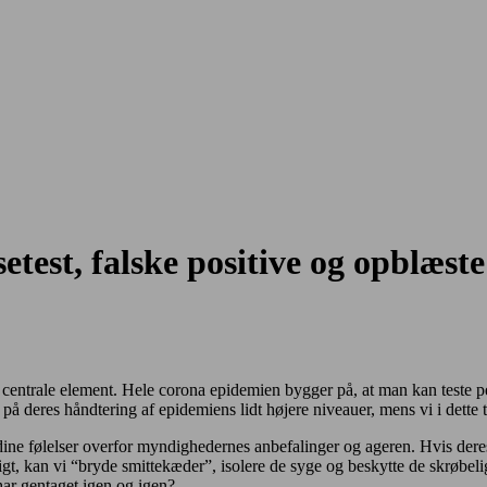
etest, falske positive og opblæste
det centrale element. Hele corona epidemien bygger på, at man kan teste p
å deres håndtering af epidemiens lidt højere niveauer, mens vi i dette t
dine følelser overfor myndighedernes anbefalinger og ageren. Hvis deres a
gt, kan vi “bryde smittekæder”, isolere de syge og beskytte de skrøbelig
 har gentaget igen og igen?